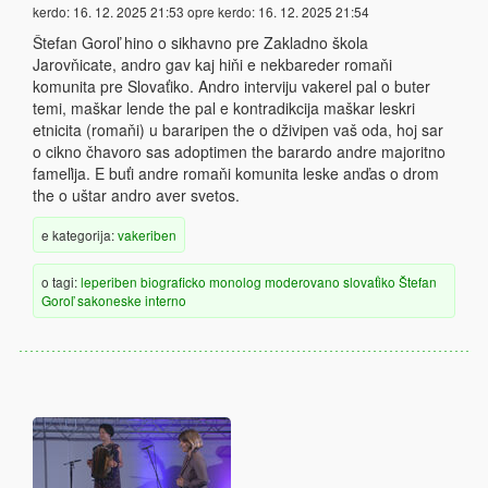
kerdo:
16. 12. 2025 21:53
opre kerdo:
16. 12. 2025 21:54
Štefan Goroľ hino o sikhavno pre Zakladno škola
Jarovňicate, andro gav kaj hiňi e nekbareder romaňi
komunita pre Slovaťiko. Andro interviju vakerel pal o buter
temi, maškar lende the pal e kontradikcija maškar leskri
etnicita (romaňi) u bararipen the o dživipen vaš oda, hoj sar
o cikno čhavoro sas adoptimen the barardo andre majoritno
fameľija. E buťi andre romaňi komunita leske anďas o drom
the o uštar andro aver svetos.
e kategorija:
vakeriben
o tagi:
leperiben
biograficko
monolog
moderovano
slovaťiko
Štefan
Goroľ
sakoneske
interno