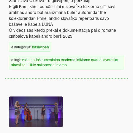
Stanislava Cicková - o giľavipen, o perkusiji
E giľi Khel, khel, bonďar hiňi e slovaťiko folklorno giľi, savi
arakhas andro but aranžmana buter autorendar the
kolektorendar. Phirel andro slovaťiko repertoaris savo
bašavel e kapela LUNA
O videos sas kerdo prekal e dokumentacija pal o romane
cimbalova kapeli andro berš 2023.
e kategorija:
bašaviben
o tagi:
vokalno-inštrumentalno
moderno
folklorno
quartet
averestar
slovaťiko
LUNA
sakoneske
interno