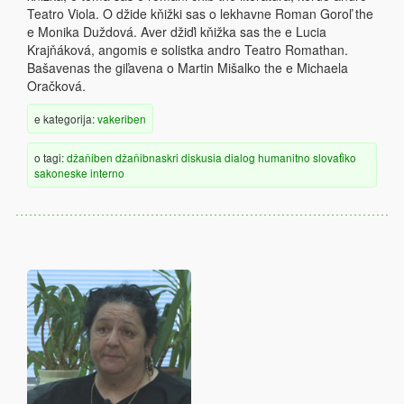
Teatro Viola. O džide kňižki sas o lekhavne Roman Goroľ the
e Monika Duždová. Aver džiďi kňižka sas the e Lucia
Krajňáková, angomis e solistka andro Teatro Romathan.
Bašavenas the giľavena o Martin Mišalko the e Michaela
Oračková.
e kategorija:
vakeriben
o tagi:
džaňiben
džaňibnaskri diskusia
dialog
humanitno
slovaťiko
sakoneske
interno