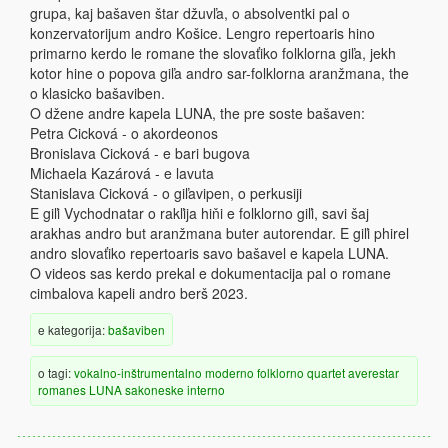
grupa, kaj bašaven štar džuvľa, o absolventki pal o
konzervatorijum andro Košice. Lengro repertoaris hino
primarno kerdo le romane the slovaťiko folklorna giľa, jekh
kotor hine o popova giľa andro sar-folklorna aranžmana, the
o klasicko bašaviben.
O džene andre kapela LUNA, the pre soste bašaven:
Petra Cicková - o akordeonos
Bronislava Cicková - e bari bugova
Michaela Kazárová - e lavuta
Stanislava Cicková - o giľavipen, o perkusiji
E giľi Vychodnatar o rakľija hiňi e folklorno giľi, savi šaj
arakhas andro but aranžmana buter autorendar. E giľi phirel
andro slovaťiko repertoaris savo bašavel e kapela LUNA.
O videos sas kerdo prekal e dokumentacija pal o romane
cimbalova kapeli andro berš 2023.
e kategorija:
bašaviben
o tagi:
vokalno-inštrumentalno
moderno
folklorno
quartet
averestar
romanes
LUNA
sakoneske
interno