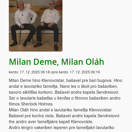
Milan Deme, Milan Oláh
kerdo:
17. 12. 2025 06:18
opre kerdo:
17. 12. 2025 06:19
Milan Deme hino Klenovcistar, bašavel pre bari bugova. Hino
andal e lavutariko fameľija. Nane les o školi pro bašaviben,
savoro sikhľiľas korkoro. Bašavel andre kapela Sendreiovci.
Sar o lavutaris bašaďas u kerďas o filmovo bašaviben andro
filmos Sherlock Holmes.
Milan Oláh hino andal e lavutariko fameľija Klenovcistar.
Bašavel pre kontra viola. Bašavel andre kapela Sendreiovci
the andro aver fameľijakre kapeli Klenovciste.
Andro lengro vakeriben leperen pre fameľijakri lavutariko