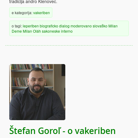
tradicija andro Klenovec.
e kategorija:
vakeriben
o tagi:
leperiben
biograficko
dialog
moderovano
slovaťiko
Milan
Deme
Milan Oláh
sakoneske
interno
Štefan Goroľ - o vakeriben