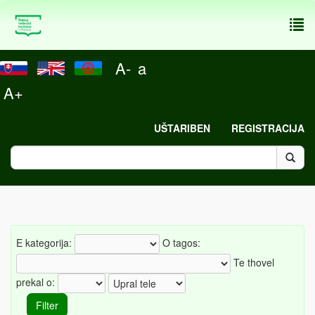
To
nav
A-
a
A+
UŠTARIBEN
REGISTRACIJA
E kategorija:
O tagos:
Te thovel
prekal o: