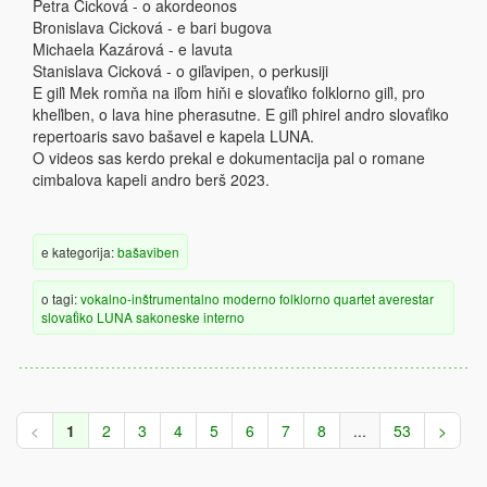
Petra Cicková - o akordeonos
Bronislava Cicková - e bari bugova
Michaela Kazárová - e lavuta
Stanislava Cicková - o giľavipen, o perkusiji
E giľi Mek romňa na iľom hiňi e slovaťiko folklorno giľi, pro
kheľiben, o lava hine pherasutne. E giľi phirel andro slovaťiko
repertoaris savo bašavel e kapela LUNA.
O videos sas kerdo prekal e dokumentacija pal o romane
cimbalova kapeli andro berš 2023.
e kategorija:
bašaviben
o tagi:
vokalno-inštrumentalno
moderno
folklorno
quartet
averestar
slovaťiko
LUNA
sakoneske
interno
<
1
2
3
4
5
6
7
8
...
53
>