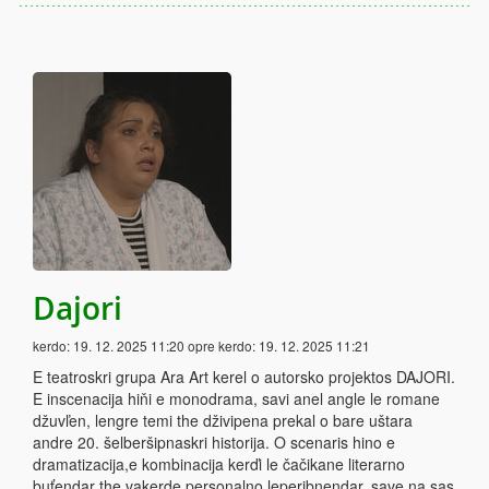
Dajori
kerdo:
19. 12. 2025 11:20
opre kerdo:
19. 12. 2025 11:21
E teatroskri grupa Ara Art kerel o autorsko projektos DAJORI.
E inscenacija hiňi e monodrama, savi anel angle le romane
džuvľen, lengre temi the dživipena prekal o bare uštara
andre 20. šelberšipnaskri historija. O scenaris hino e
dramatizacija,e kombinacija kerďi le čačikane literarno
buťendar the vakerde personalno leperibnendar, save na sas