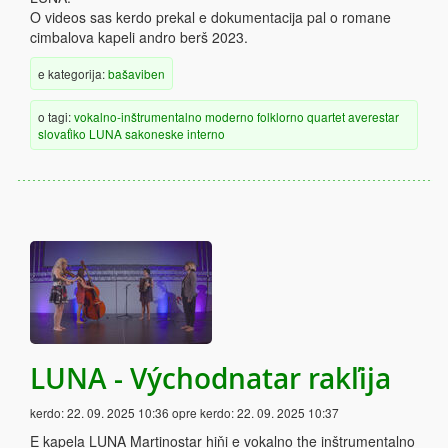
O videos sas kerdo prekal e dokumentacija pal o romane
cimbalova kapeli andro berš 2023.
e kategorija:
bašaviben
o tagi:
vokalno-inštrumentalno
moderno
folklorno
quartet
averestar
slovaťiko
LUNA
sakoneske
interno
LUNA - Východnatar rakľija
kerdo:
22. 09. 2025 10:36
opre kerdo:
22. 09. 2025 10:37
E kapela LUNA Martinostar hiňi e vokalno the inštrumentalno