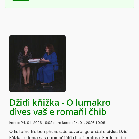
Džiďi kňižka - O lumakro
ďives vaš e romaňi čhib
kerdo:
24. 01. 2026 19:08
opre kerdo:
24. 01. 2026 19:08
O kulturno kidipen phundrado savorenge andal o ciklos Džiďi
kňižka, e tema sas e romaňi čhib the literatura, kerdo andro