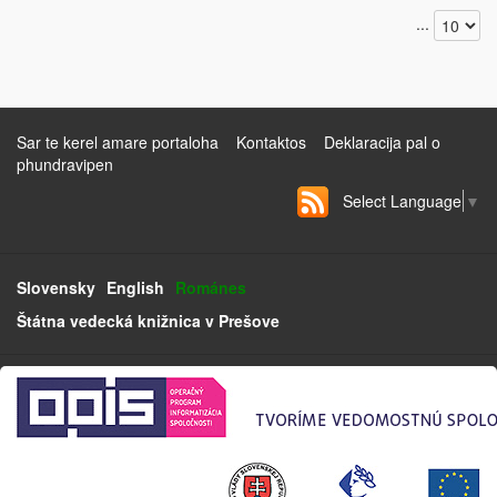
...
Sar te kerel amare portaloha
Kontaktos
Deklaracija pal o
phundravipen
Select Language
▼
Slovensky
English
Románes
Štátna vedecká knižnica v Prešove