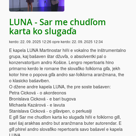
LUNA - Sar me chudľom
karta ko slugaďa
kerdo:
22. 09. 2025 12:26
opre kerdo:
22. 09. 2025 12:34
E kapela LUNA Martinostar hiňi e vokalno the inštrumentalno
grupa, kaj bašaven štar džuvľa, o absolventki pal o
konzervatorijum andro Košice. Lengro repertoaris hino
primarno kerdo le romane the slovaťiko folklorna giľa, jekh
kotor hine o popova giľa andro sar-folklorna aranžmana, the
o klasicko bašaviben.
O džene andre kapela LUNA, the pre soste bašaven:
Petra Cicková - o akordeonos
Bronislava Cicková - e bari bugova
Michaela Kazárová - e lavuta
Stanislava Cicková - o giľavipen, o perkusiji
E giľi Sar me chudľom karta ko slugaďa hiňi e folklorno giľi,
savi šaj arakhas andro but aranžmana buter autorendar. E
giľi phirel andro slovaťiko repertoaris savo bašavel e kapela
LUNA.