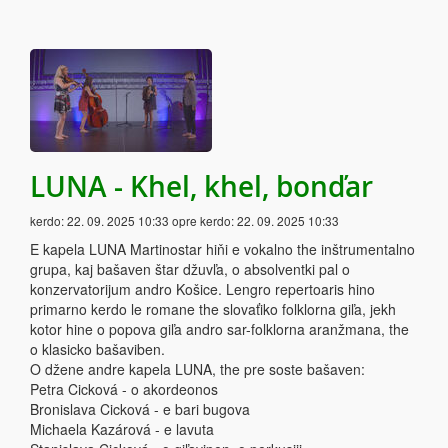
LUNA - Khel, khel, bonďar
kerdo:
22. 09. 2025 10:33
opre kerdo:
22. 09. 2025 10:33
E kapela LUNA Martinostar hiňi e vokalno the inštrumentalno
grupa, kaj bašaven štar džuvľa, o absolventki pal o
konzervatorijum andro Košice. Lengro repertoaris hino
primarno kerdo le romane the slovaťiko folklorna giľa, jekh
kotor hine o popova giľa andro sar-folklorna aranžmana, the
o klasicko bašaviben.
O džene andre kapela LUNA, the pre soste bašaven:
Petra Cicková - o akordeonos
Bronislava Cicková - e bari bugova
Michaela Kazárová - e lavuta