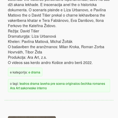
dži akana lekhade. E inscenacija anel the o historicka
dokumenta. O scenaris pisinde e Líza Urbanovo, e Pavlína
Matiovo the o David Tišer prekal o charne lekhavibena the
vakeribena khatar e Tera Fabiánovo, Eva Danišovo, Ilona
Ferkovo the Kateřina Židovo.
Režija: David Tišer
Dramaturgija: Líza Urbanová
Khelen: Pavlína Matiová, Michal Žolták
O bašaviben the aranžmanos: Milan Kroka, Roman Zorba
Hovrváth, Tibor Žida
Produkcija: Ara Art, z.s.
O videos sas kerdo andro Košice andro berš 2022.
e kategorija:
e drama
o tagi:
teatros
drama
laveha
pre scena
originalos
čechika
romanes
Ara Art
sakoneske
interno