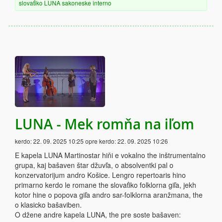
slovaťiko
LUNA
sakoneske
interno
LUNA - Mek romňa na iľom
kerdo:
22. 09. 2025 10:25
opre kerdo:
22. 09. 2025 10:26
E kapela LUNA Martinostar hiňi e vokalno the inštrumentalno
grupa, kaj bašaven štar džuvľa, o absolventki pal o
konzervatorijum andro Košice. Lengro repertoaris hino
primarno kerdo le romane the slovaťiko folklorna giľa, jekh
kotor hine o popova giľa andro sar-folklorna aranžmana, the
o klasicko bašaviben.
O džene andre kapela LUNA, the pre soste bašaven: