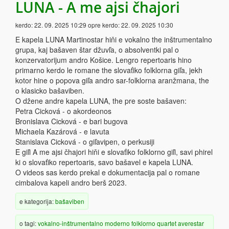
LUNA - A me ajsi čhajori
kerdo:
22. 09. 2025 10:29
opre kerdo:
22. 09. 2025 10:30
E kapela LUNA Martinostar hiňi e vokalno the inštrumentalno
grupa, kaj bašaven štar džuvľa, o absolventki pal o
konzervatorijum andro Košice. Lengro repertoaris hino
primarno kerdo le romane the slovaťiko folklorna giľa, jekh
kotor hine o popova giľa andro sar-folklorna aranžmana, the
o klasicko bašaviben.
O džene andre kapela LUNA, the pre soste bašaven:
Petra Cicková - o akordeonos
Bronislava Cicková - e bari bugova
Michaela Kazárová - e lavuta
Stanislava Cicková - o giľavipen, o perkusiji
E giľi A me ajsi čhajori hiňi e slovaťiko folklorno giľi, savi phirel
ki o slovaťiko repertoaris, savo bašavel e kapela LUNA.
O videos sas kerdo prekal e dokumentacija pal o romane
cimbalova kapeli andro berš 2023.
e kategorija:
bašaviben
o tagi:
vokalno-inštrumentalno
moderno
folklorno
quartet
averestar