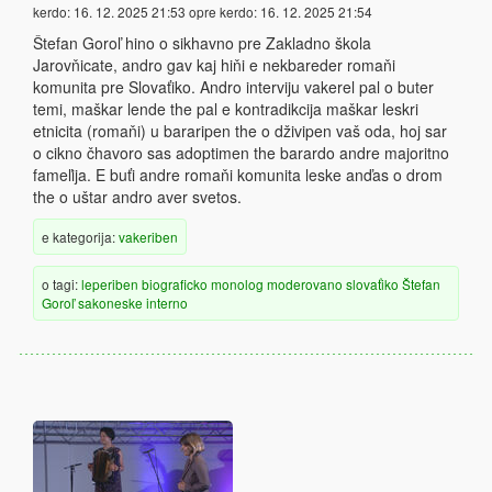
kerdo:
16. 12. 2025 21:53
opre kerdo:
16. 12. 2025 21:54
Štefan Goroľ hino o sikhavno pre Zakladno škola
Jarovňicate, andro gav kaj hiňi e nekbareder romaňi
komunita pre Slovaťiko. Andro interviju vakerel pal o buter
temi, maškar lende the pal e kontradikcija maškar leskri
etnicita (romaňi) u bararipen the o dživipen vaš oda, hoj sar
o cikno čhavoro sas adoptimen the barardo andre majoritno
fameľija. E buťi andre romaňi komunita leske anďas o drom
the o uštar andro aver svetos.
e kategorija:
vakeriben
o tagi:
leperiben
biograficko
monolog
moderovano
slovaťiko
Štefan
Goroľ
sakoneske
interno