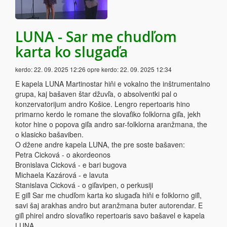
LUNA - Sar me chudľom
karta ko slugaďa
kerdo:
22. 09. 2025 12:26
opre kerdo:
22. 09. 2025 12:34
E kapela LUNA Martinostar hiňi e vokalno the inštrumentalno
grupa, kaj bašaven štar džuvľa, o absolventki pal o
konzervatorijum andro Košice. Lengro repertoaris hino
primarno kerdo le romane the slovaťiko folklorna giľa, jekh
kotor hine o popova giľa andro sar-folklorna aranžmana, the
o klasicko bašaviben.
O džene andre kapela LUNA, the pre soste bašaven:
Petra Cicková - o akordeonos
Bronislava Cicková - e bari bugova
Michaela Kazárová - e lavuta
Stanislava Cicková - o giľavipen, o perkusiji
E giľi Sar me chudľom karta ko slugaďa hiňi e folklorno giľi,
savi šaj arakhas andro but aranžmana buter autorendar. E
giľi phirel andro slovaťiko repertoaris savo bašavel e kapela
LUNA.