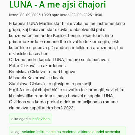
LUNA - A me ajsi čhajori
kerdo:
22. 09. 2025 10:29
opre kerdo:
22. 09. 2025 10:30
E kapela LUNA Martinostar hiňi e vokalno the inštrumentalno
grupa, kaj bašaven štar džuvľa, o absolventki pal o
konzervatorijum andro Košice. Lengro repertoaris hino
primarno kerdo le romane the slovaťiko folklorna giľa, jekh
kotor hine o popova giľa andro sar-folklorna aranžmana, the
o klasicko bašaviben.
O džene andre kapela LUNA, the pre soste bašaven:
Petra Cicková - o akordeonos
Bronislava Cicková - e bari bugova
Michaela Kazárová - e lavuta
Stanislava Cicková - o giľavipen, o perkusiji
E giľi A me ajsi čhajori hiňi e slovaťiko folklorno giľi, savi phirel
ki o slovaťiko repertoaris, savo bašavel e kapela LUNA.
O videos sas kerdo prekal e dokumentacija pal o romane
cimbalova kapeli andro berš 2023.
e kategorija:
bašaviben
o tagi:
vokalno-inštrumentalno
moderno
folklorno
quartet
averestar