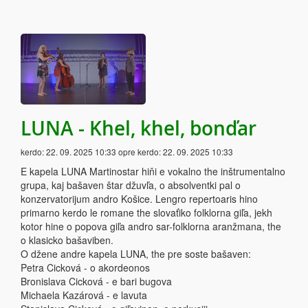
LUNA - Khel, khel, bonďar
kerdo:
22. 09. 2025 10:33
opre kerdo:
22. 09. 2025 10:33
E kapela LUNA Martinostar hiňi e vokalno the inštrumentalno
grupa, kaj bašaven štar džuvľa, o absolventki pal o
konzervatorijum andro Košice. Lengro repertoaris hino
primarno kerdo le romane the slovaťiko folklorna giľa, jekh
kotor hine o popova giľa andro sar-folklorna aranžmana, the
o klasicko bašaviben.
O džene andre kapela LUNA, the pre soste bašaven:
Petra Cicková - o akordeonos
Bronislava Cicková - e bari bugova
Michaela Kazárová - e lavuta