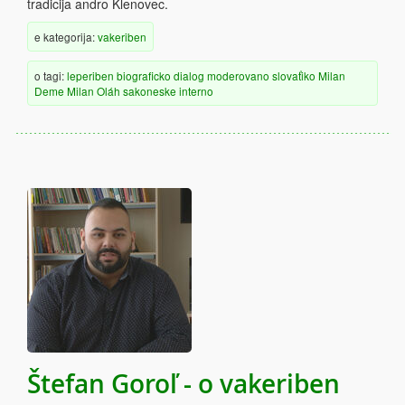
tradicija andro Klenovec.
e kategorija:
vakeriben
o tagi:
leperiben
biograficko
dialog
moderovano
slovaťiko
Milan
Deme
Milan Oláh
sakoneske
interno
Štefan Goroľ - o vakeriben