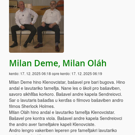
Milan Deme, Milan Oláh
kerdo:
17. 12. 2025 06:18
opre kerdo:
17. 12. 2025 06:19
Milan Deme hino Klenovcistar, bašavel pre bari bugova. Hino
andal e lavutariko fameľija. Nane les o školi pro bašaviben,
savoro sikhľiľas korkoro. Bašavel andre kapela Sendreiovci.
Sar o lavutaris bašaďas u kerďas o filmovo bašaviben andro
filmos Sherlock Holmes.
Milan Oláh hino andal e lavutariko fameľija Klenovcistar.
Bašavel pre kontra viola. Bašavel andre kapela Sendreiovci
the andro aver fameľijakre kapeli Klenovciste.
Andro lengro vakeriben leperen pre fameľijakri lavutariko