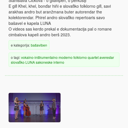
Stanislava Cicková - o giľavipen, o perkusiji
E giľi Khel, khel, bonďar hiňi e slovaťiko folklorno giľi, savi
arakhas andro but aranžmana buter autorendar the
kolektorendar. Phirel andro slovaťiko repertoaris savo
bašavel e kapela LUNA
O videos sas kerdo prekal e dokumentacija pal o romane
cimbalova kapeli andro berš 2023.
e kategorija:
bašaviben
o tagi:
vokalno-inštrumentalno
moderno
folklorno
quartet
averestar
slovaťiko
LUNA
sakoneske
interno