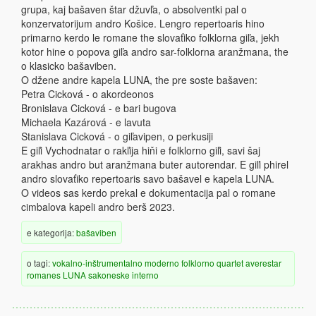
grupa, kaj bašaven štar džuvľa, o absolventki pal o
konzervatorijum andro Košice. Lengro repertoaris hino
primarno kerdo le romane the slovaťiko folklorna giľa, jekh
kotor hine o popova giľa andro sar-folklorna aranžmana, the
o klasicko bašaviben.
O džene andre kapela LUNA, the pre soste bašaven:
Petra Cicková - o akordeonos
Bronislava Cicková - e bari bugova
Michaela Kazárová - e lavuta
Stanislava Cicková - o giľavipen, o perkusiji
E giľi Vychodnatar o rakľija hiňi e folklorno giľi, savi šaj
arakhas andro but aranžmana buter autorendar. E giľi phirel
andro slovaťiko repertoaris savo bašavel e kapela LUNA.
O videos sas kerdo prekal e dokumentacija pal o romane
cimbalova kapeli andro berš 2023.
e kategorija:
bašaviben
o tagi:
vokalno-inštrumentalno
moderno
folklorno
quartet
averestar
romanes
LUNA
sakoneske
interno