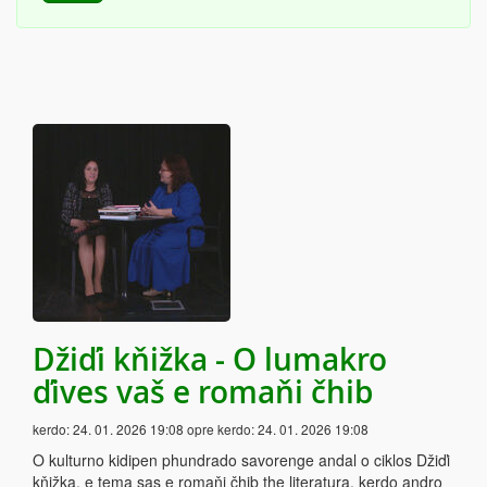
Džiďi kňižka - O lumakro
ďives vaš e romaňi čhib
kerdo:
24. 01. 2026 19:08
opre kerdo:
24. 01. 2026 19:08
O kulturno kidipen phundrado savorenge andal o ciklos Džiďi
kňižka, e tema sas e romaňi čhib the literatura, kerdo andro