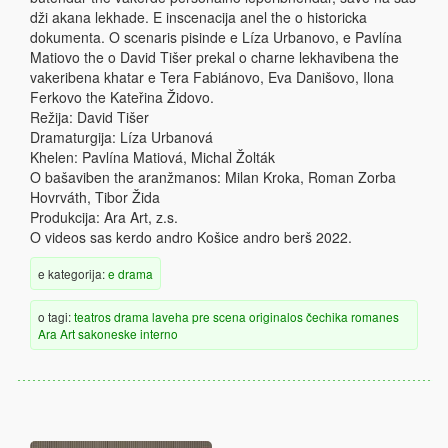
dži akana lekhade. E inscenacija anel the o historicka
dokumenta. O scenaris pisinde e Líza Urbanovo, e Pavlína
Matiovo the o David Tišer prekal o charne lekhavibena the
vakeribena khatar e Tera Fabiánovo, Eva Danišovo, Ilona
Ferkovo the Kateřina Židovo.
Režija: David Tišer
Dramaturgija: Líza Urbanová
Khelen: Pavlína Matiová, Michal Žolták
O bašaviben the aranžmanos: Milan Kroka, Roman Zorba
Hovrváth, Tibor Žida
Produkcija: Ara Art, z.s.
O videos sas kerdo andro Košice andro berš 2022.
e kategorija:
e drama
o tagi:
teatros
drama
laveha
pre scena
originalos
čechika
romanes
Ara Art
sakoneske
interno