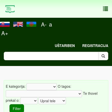
To
nav
A-
a
A+
UŠTARIBEN
REGISTRACIJA
E kategorija:
O tagos:
Te thovel
prekal o: