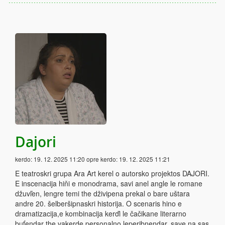
Dajori
kerdo:
19. 12. 2025 11:20
opre kerdo:
19. 12. 2025 11:21
E teatroskri grupa Ara Art kerel o autorsko projektos DAJORI.
E inscenacija hiňi e monodrama, savi anel angle le romane
džuvľen, lengre temi the dživipena prekal o bare uštara
andre 20. šelberšipnaskri historija. O scenaris hino e
dramatizacija,e kombinacija kerďi le čačikane literarno
buťendar the vakerde personalno leperibnendar, save na sas