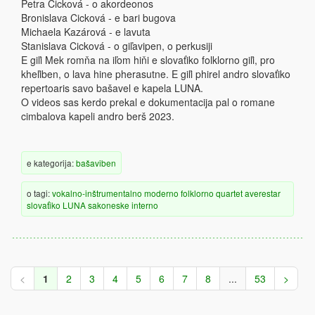
Petra Cicková - o akordeonos
Bronislava Cicková - e bari bugova
Michaela Kazárová - e lavuta
Stanislava Cicková - o giľavipen, o perkusiji
E giľi Mek romňa na iľom hiňi e slovaťiko folklorno giľi, pro
kheľiben, o lava hine pherasutne. E giľi phirel andro slovaťiko
repertoaris savo bašavel e kapela LUNA.
O videos sas kerdo prekal e dokumentacija pal o romane
cimbalova kapeli andro berš 2023.
e kategorija:
bašaviben
o tagi:
vokalno-inštrumentalno
moderno
folklorno
quartet
averestar
slovaťiko
LUNA
sakoneske
interno
<
1
2
3
4
5
6
7
8
...
53
>