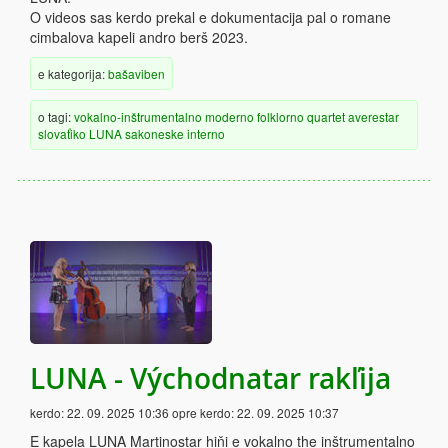
O videos sas kerdo prekal e dokumentacija pal o romane
cimbalova kapeli andro berš 2023.
e kategorija:
bašaviben
o tagi:
vokalno-inštrumentalno
moderno
folklorno
quartet
averestar
slovaťiko
LUNA
sakoneske
interno
LUNA - Východnatar rakľija
kerdo:
22. 09. 2025 10:36
opre kerdo:
22. 09. 2025 10:37
E kapela LUNA Martinostar hiňi e vokalno the inštrumentalno