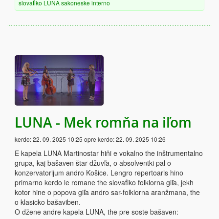
slovaťiko
LUNA
sakoneske
interno
LUNA - Mek romňa na iľom
kerdo:
22. 09. 2025 10:25
opre kerdo:
22. 09. 2025 10:26
E kapela LUNA Martinostar hiňi e vokalno the inštrumentalno
grupa, kaj bašaven štar džuvľa, o absolventki pal o
konzervatorijum andro Košice. Lengro repertoaris hino
primarno kerdo le romane the slovaťiko folklorna giľa, jekh
kotor hine o popova giľa andro sar-folklorna aranžmana, the
o klasicko bašaviben.
O džene andre kapela LUNA, the pre soste bašaven: