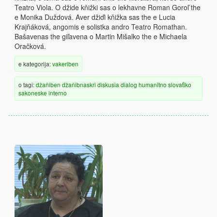
Teatro Viola. O džide kňižki sas o lekhavne Roman Goroľ the
e Monika Duždová. Aver džiďi kňižka sas the e Lucia
Krajňáková, angomis e solistka andro Teatro Romathan.
Bašavenas the giľavena o Martin Mišalko the e Michaela
Oračková.
e kategorija:
vakeriben
o tagi:
džaňiben
džaňibnaskri diskusia
dialog
humanitno
slovaťiko
sakoneske
interno