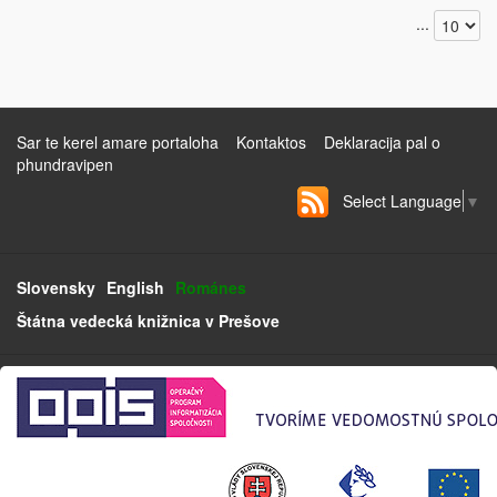
...
Sar te kerel amare portaloha
Kontaktos
Deklaracija pal o
phundravipen
Select Language
▼
Slovensky
English
Románes
Štátna vedecká knižnica v Prešove