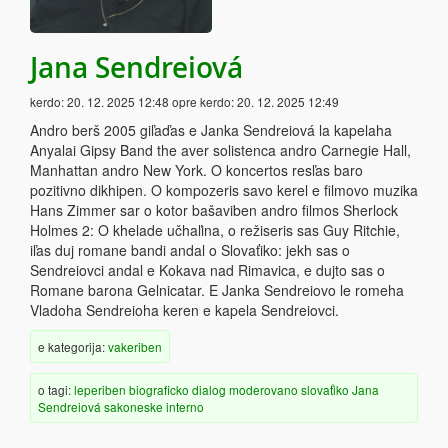
Jana Sendreiová
kerdo:
20. 12. 2025 12:48
opre kerdo:
20. 12. 2025 12:49
Andro berš 2005 giľaďas e Janka Sendreiová la kapelaha
Anyalai Gipsy Band the aver solistenca andro Carnegie Hall,
Manhattan andro New York. O koncertos resľas baro
pozitivno dikhipen. O kompozeris savo kerel e filmovo muzika
Hans Zimmer sar o kotor bašaviben andro filmos Sherlock
Holmes 2: O khelade učhaľina, o režiseris sas Guy Ritchie,
iľas duj romane bandi andal o Slovaťiko: jekh sas o
Sendreiovci andal e Kokava nad Rimavica, e dujto sas o
Romane barona Gelnicatar. E Janka Sendreiovo le romeha
Vladoha Sendreioha keren e kapela Sendreiovci.
e kategorija:
vakeriben
o tagi:
leperiben
biograficko
dialog
moderovano
slovaťiko
Jana
Sendreiová
sakoneske
interno