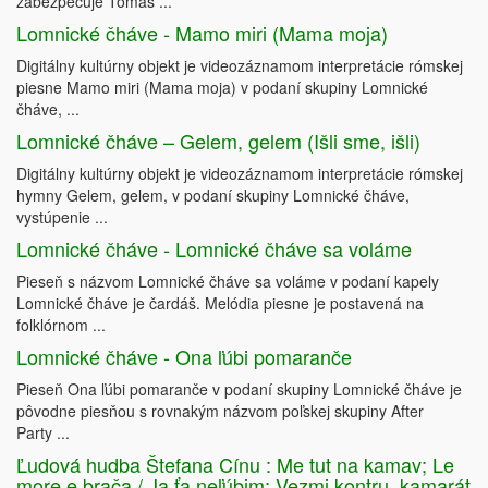
zabezpečuje Tomáš ...
Lomnické čháve - Mamo miri (Mama moja)
Digitálny kultúrny objekt je videozáznamom interpretácie rómskej
piesne Mamo miri (Mama moja) v podaní skupiny Lomnické
čháve, ...
Lomnické čháve – Gelem, gelem (Išli sme, išli)
Digitálny kultúrny objekt je videozáznamom interpretácie rómskej
hymny Gelem, gelem, v podaní skupiny Lomnické čháve,
vystúpenie ...
Lomnické čháve - Lomnické čháve sa voláme
Pieseň s názvom Lomnické čháve sa voláme v podaní kapely
Lomnické čháve je čardáš. Melódia piesne je postavená na
folklórnom ...
Lomnické čháve - Ona ľúbi pomaranče
Pieseň Ona ľúbi pomaranče v podaní skupiny Lomnické čháve je
pôvodne piesňou s rovnakým názvom poľskej skupiny After
Party ...
Ľudová hudba Štefana Cínu : Me tut na kamav; Le
more e brača / Ja ťa neľúbim; Vezmi kontru, kamarát