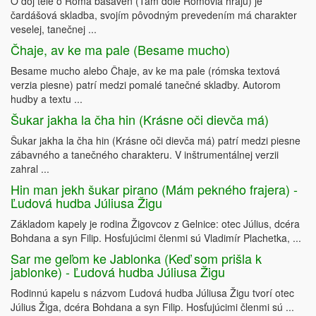
O doj tele o Roma bašaven (Tam dole Rómovia hrajú) je
čardášová skladba, svojím pôvodným prevedením má charakter
veselej, tanečnej ...
Čhaje, av ke ma pale (Besame mucho)
Besame mucho alebo Čhaje, av ke ma pale (rómska textová
verzia piesne) patrí medzi pomalé tanečné skladby. Autorom
hudby a textu ...
Šukar jakha la čha hin (Krásne oči dievča má)
Šukar jakha la čha hin (Krásne oči dievča má) patrí medzi piesne
zábavného a tanečného charakteru. V inštrumentálnej verzii
zahral ...
Hin man jekh šukar pirano (Mám pekného frajera) -
Ľudová hudba Júliusa Žigu
Základom kapely je rodina Žigovcov z Gelnice: otec Július, dcéra
Bohdana a syn Filip. Hosťujúcimi členmi sú Vladimír Plachetka, ...
Sar me geľom ke Jablonka (Keď som prišla k
jablonke) - Ľudová hudba Júliusa Žigu
Rodinnú kapelu s názvom Ľudová hudba Júliusa Žigu tvorí otec
Július Žiga, dcéra Bohdana a syn Filip. Hosťujúcimi členmi sú ...