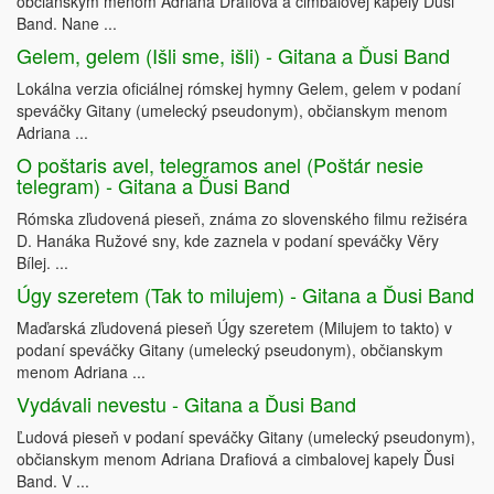
občianskym menom Adriana Drafiová a cimbalovej kapely Ďusi
Band. Nane ...
Gelem, gelem (Išli sme, išli) - Gitana a Ďusi Band
Lokálna verzia oficiálnej rómskej hymny Gelem, gelem v podaní
speváčky Gitany (umelecký pseudonym), občianskym menom
Adriana ...
O poštaris avel, telegramos anel (Poštár nesie
telegram) - Gitana a Ďusi Band
Rómska zľudovená pieseň, známa zo slovenského filmu režiséra
D. Hanáka Ružové sny, kde zaznela v podaní speváčky Věry
Bílej. ...
Úgy szeretem (Tak to milujem) - Gitana a Ďusi Band
Maďarská zľudovená pieseň Úgy szeretem (Milujem to takto) v
podaní speváčky Gitany (umelecký pseudonym), občianskym
menom Adriana ...
Vydávali nevestu - Gitana a Ďusi Band
Ľudová pieseň v podaní speváčky Gitany (umelecký pseudonym),
občianskym menom Adriana Drafiová a cimbalovej kapely Ďusi
Band. V ...