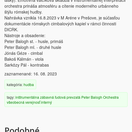
lásky). Emotívna valčíková skladba v inštrumentálnej interpretácii
orchestra prináša atmosféru a cítenie moderného urbánneho
štýlu rómskej hudby.
Nahrávka vznikla 16.8.2023 v M Aréne v Prešove, je súčasťou
dokumentácie rómskych cimbalových kapiel v rámci činnosti
DICRK.
Nástroje a obsadenie:
Peter Balogh st. - husle, primáš
Peter Balogh ml. - druhé husle
Jónás Géze - cimbal
Bakoš Kálmán - viola
Sarközy Pál - kontrabas
zaznamenané: 16. 08. 2023
kategória:
hudba
tagy:
inštrumentálna
zábavná
ľudová
prevzatá
Peter Balogh Orchestra
všeobecná verejnosť
interný
Podobné