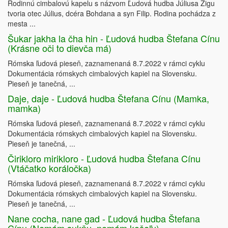
Rodinnú cimbalovú kapelu s názvom Ľudová hudba Júliusa Žigu
tvoria otec Július, dcéra Bohdana a syn Filip. Rodina pochádza z
mesta ...
Šukar jakha la čha hin - Ľudová hudba Štefana Cínu
(Krásne oči to dievča má)
Rómska ľudová pieseň, zaznamenaná 8.7.2022 v rámci cyklu
Dokumentácia rómskych cimbalových kapiel na Slovensku.
Pieseň je tanečná, ...
Daje, daje - Ľudová hudba Štefana Cínu (Mamka,
mamka)
Rómska ľudová pieseň, zaznamenaná 8.7.2022 v rámci cyklu
Dokumentácia rómskych cimbalových kapiel na Slovensku.
Pieseň je tanečná, ...
Čirikloro mirikloro - Ľudová hudba Štefana Cínu
(Vtáčatko koráločka)
Rómska ľudová pieseň, zaznamenaná 8.7.2022 v rámci cyklu
Dokumentácia rómskych cimbalových kapiel na Slovensku.
Pieseň je tanečná, ...
Nane cocha, nane gad - Ľudová hudba Štefana