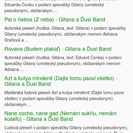
Eduarda Čonku v podaní speváčky Gitany (umelecký
pseudonym), občianskym ...
Pal o ňebos (Z neba) - Gitana a Ďusi Band
Autorská pieseň (hudba: Gitana, text: Gitana) v podaní speváčky
Gitany (umelecký pseudonym), občianskym menom Adriana
Drafiová a ...
Rovava (Budem plakať) - Gitana a Ďusi Band
Autorská pieseň (hudba: Gitana, text: Eduard Čonka) v podaní
speváčky Gitany (umelecký pseudonym), občianskym menom
Adriana ...
Azt a kutya mindenit (Dajte tomu psovi všetko) -
Gitana a Ďusi Band
Maďarská ľudová pieseň Azt a kutya mindenit (Dajte tomu psovi
všetko) v podaní speváčky Gitany (umelecký pseudonym),
občianskym ...
Nane cocha, nane gad (Nemám sukňu, nemám
košeľu) - Gitana a Ďusi Band
Ľudová pieseň v podaní speváčky Gitany (umelecký pseudonym),