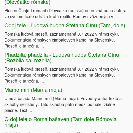
(Dievčatko rómske)
Pieseň Čhajori romaňi (Dievčatko rómske) od neznámeho autora
vo svojom texte odráža krutú realitu Rómov uväznených v ...
Odoj tele - Ľudová hudba Štefana Cínu (Tam, dole)
Rómska ľudová pieseň, zaznamenaná 8.7.2022 v rámci cyklu
Dokumentácia rómskych cimbalových kapiel na Slovensku.
Pieseň je tanečná, ...
Phadžiľa, phadžiľa - Ľudová hudba Štefana Cínu
(Rozbila sa, rozbila)
Rómska ľudová pieseň, zaznamenaná 8.7.2022 v rámci cyklu
Dokumentácia rómskych cimbalových kapiel na Slovensku.
Pieseň je tanečná, ...
Mamo miri (Mama moja)
Umelá balada Mamo miri (Mama moja). Pôvodný autor textu a
skladby nezistený. Táto skladba patrí medzi pomalé, žialné
piesne. Text ...
O doj tele o Roma bašaven (Tam dole Rómovia
hrajú)