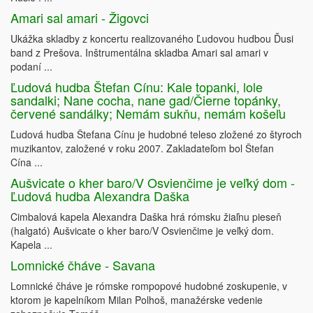
Amari sal amari - Žigovci
Ukážka skladby z koncertu realizovaného Ľudovou hudbou Ďusi
band z Prešova. Inštrumentálna skladba Amari sal amari v
podaní ...
Ľudová hudba Štefan Cínu: Kale topanki, lole
sandalki; Nane cocha, nane gad/Čierne topánky,
červené sandálky; Nemám sukňu, nemám košeľu
Ľudová hudba Štefana Cínu je hudobné teleso zložené zo štyroch
muzikantov, založené v roku 2007. Zakladateľom bol Štefan
Cína ...
Aušvicate o kher baro/V Osvienčime je veľký dom -
Ľudová hudba Alexandra Daška
Cimbalová kapela Alexandra Daška hrá rómsku žiaľnu pieseň
(halgató) Aušvicate o kher baro/V Osvienčime je veľký dom.
Kapela ...
Lomnické čháve - Savana
Lomnické čháve je rómske rompopové hudobné zoskupenie, v
ktorom je kapelníkom Milan Polhoš, manažérske vedenie