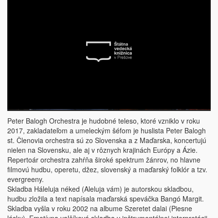
Peter Balogh Orchestra je hudobné teleso, ktoré vzniklo v roku
2017, zakladateľom a umeleckým šéfom je huslista Peter Balogh
st. Členovia orchestra sú zo Slovenska a z Maďarska, koncertujú
nielen na Slovensku, ale aj v rôznych krajinách Európy a Ázie.
Repertoár orchestra zahŕňa široké spektrum žánrov, no hlavne
filmovú hudbu, operetu, džez, slovenský a maďarský folklór a tzv.
evergreeny.
Skladba Háleluja néked (Aleluja vám) je autorskou skladbou,
hudbu zložila a text napísala maďarská speváčka Bangó Margit.
Skladba vyšla v roku 2002 na albume Szeretet dalai (Piesne