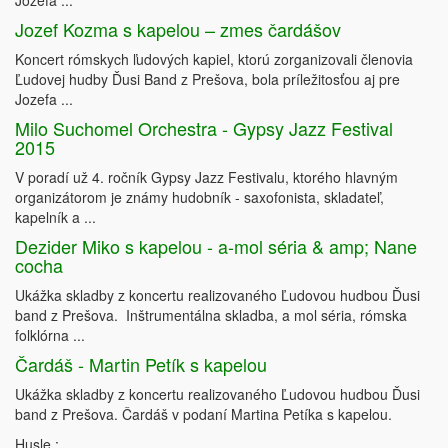
Jozefa ...
Jozef Kozma s kapelou – zmes čardášov
Koncert rómskych ľudových kapiel, ktorú zorganizovali členovia
Ľudovej hudby Ďusi Band z Prešova, bola príležitosťou aj pre
Jozefa ...
Milo Suchomel Orchestra - Gypsy Jazz Festival
2015
V poradí už 4. ročník Gypsy Jazz Festivalu, ktorého hlavným
organizátorom je známy hudobník - saxofonista, skladateľ,
kapelník a ...
Dezider Miko s kapelou - a-mol séria & amp; Nane
cocha
Ukážka skladby z koncertu realizovaného Ľudovou hudbou Ďusi
band z Prešova. Inštrumentálna skladba, a mol séria, rómska
folklórna ...
Čardáš - Martin Petík s kapelou
Ukážka skladby z koncertu realizovaného Ľudovou hudbou Ďusi
band z Prešova. Čardáš v podaní Martina Petíka s kapelou.
Husle : ...