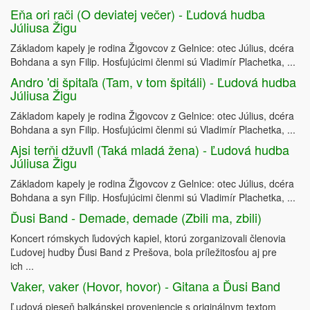
Eňa ori rači (O deviatej večer) - Ľudová hudba
Júliusa Žigu
Základom kapely je rodina Žigovcov z Gelnice: otec Július, dcéra
Bohdana a syn Filip. Hosťujúcimi členmi sú Vladimír Plachetka, ...
Andro 'di špitaľa (Tam, v tom špitáli) - Ľudová hudba
Júliusa Žigu
Základom kapely je rodina Žigovcov z Gelnice: otec Július, dcéra
Bohdana a syn Filip. Hosťujúcimi členmi sú Vladimír Plachetka, ...
Ajsi terňi džuvľi (Taká mladá žena) - Ľudová hudba
Júliusa Žigu
Základom kapely je rodina Žigovcov z Gelnice: otec Július, dcéra
Bohdana a syn Filip. Hosťujúcimi členmi sú Vladimír Plachetka, ...
Ďusi Band - Demade, demade (Zbili ma, zbili)
Koncert rómskych ľudových kapiel, ktorú zorganizovali členovia
Ľudovej hudby Ďusi Band z Prešova, bola príležitosťou aj pre
ich ...
Vaker, vaker (Hovor, hovor) - Gitana a Ďusi Band
Ľudová pieseň balkánskej proveniencie s originálnym textom