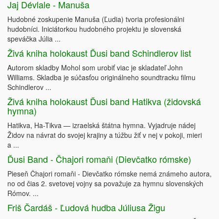
Jaj Dévlale - Manuša
Hudobné zoskupenie Manuša (Ľudia) tvoria profesionálni
hudobníci. Iniciátorkou hudobného projektu je slovenská
speváčka Júlia ...
Živá kniha holokaust Ďusi band Schindlerov list
Autorom skladby Mohol som urobiť viac je skladateľ John
Williams. Skladba je súčasťou originálneho soundtracku filmu
Schindlerov ...
Živá kniha holokaust Ďusi band Hatikva (židovská
hymna)
Hatikva, Ha-Tikva — izraelská štátna hymna. Vyjadruje nádej
Židov na návrat do svojej krajiny a túžbu žiť v nej v pokoji, mieri
a ...
Ďusi Band - Čhajori romaňi (Dievčatko rómske)
Pieseň Čhajori romaňi - Dievčatko rómske nemá známeho autora,
no od čias 2. svetovej vojny sa považuje za hymnu slovenských
Rómov. ...
Friš Čardáš - Ľudová hudba Júliusa Žigu