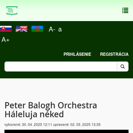
To
nav
A-
a
A+
PRIHLÁSENIE
REGISTRÁCIA
Peter Balogh Orchestra
Háleluja néked
vytvorené:
30. 04. 2025 12:11
upravené:
02. 05. 2025 13:35