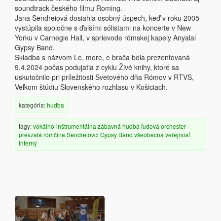
soundtrack českého filmu Roming.
Jana Sendreiová dosiahla osobný úspech, keď v roku 2005
vystúpila spoločne s ďalšími sólistami na koncerte v New
Yorku v Carnegie Hall, v sprievode rómskej kapely Anyalai
Gypsy Band.
Skladba s názvom Le, more, e brača bola prezentovaná
9.4.2024 počas podujatia z cyklu Živé knihy, ktoré sa
uskutočnilo pri príležitosti Svetového dňa Rómov v RTVS,
Veľkom štúdiu Slovenského rozhlasu v Košiciach.
kategória:
hudba
tagy:
vokálno-inštrumentálna
zábavná hudba
ľudová
orchester
prevzatá
rómčina
Sendreiovci Gypsy Band
všeobecná verejnosť
interný