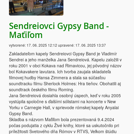
Sendreiovci Gypsy Band -
Maťiľom
vytvorené:
17. 06. 2025 12:12
upravené:
17. 06. 2025 13:37
Zakladateľom kapely Sendreiovci Gypsy Band je Vladimír
Sendrei a jeho manželka Jana Sendreiová. Kapelu založili v
roku 2001 v obci Kokava nad Rimavicou, jej pôvodný názov
bol Kokavakere lavutara. Ich tvorba zaujala skladateľa
filmovej hudby Hansa Zimmera a stala sa súčasťou
soundtracku filmu Sherlock Holmes: Hra tieňov. Obohatili aj
soundtrack českého filmu Roming.
Jana Sendreiová dosiahla osobný úspech, keď v roku 2005
vystúpila spoločne s ďalšími sólistami na koncerte v New
Yorku v Carnegie Hall, v sprievode rómskej kapely Anyalai
Gypsy Band.
Skladba s názvom Maťiľom bola prezentovaná 9.4.2024
počas podujatia z cyklu Živé knihy, ktoré sa uskutočnilo pri
príležitosti Svetového dňa Rómov v RTVS, Veľkom štúdiu