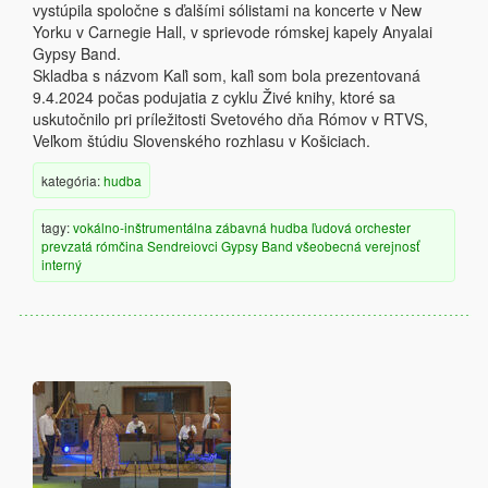
vystúpila spoločne s ďalšími sólistami na koncerte v New
Yorku v Carnegie Hall, v sprievode rómskej kapely Anyalai
Gypsy Band.
Skladba s názvom Kaľi som, kaľi som bola prezentovaná
9.4.2024 počas podujatia z cyklu Živé knihy, ktoré sa
uskutočnilo pri príležitosti Svetového dňa Rómov v RTVS,
Veľkom štúdiu Slovenského rozhlasu v Košiciach.
kategória:
hudba
tagy:
vokálno-inštrumentálna
zábavná hudba
ľudová
orchester
prevzatá
rómčina
Sendreiovci Gypsy Band
všeobecná verejnosť
interný