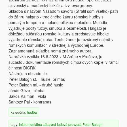
slovenský a maďarský folklór a tzv. evergreeny.
Skladba s názvom Našaďom savoro (Stratil som všetko) patrí
do žánru halgató - tradičného žánru rómskej hudby s
pomalým tempom a melancholickou melódiou. Melódia
vyjadruje pocity túžby, smútku a osamelosti. Halgató je
dôležitou súčasťou rómskej kultúry a predstavuje hlboké
vyjadrenie rómskej duše. Tento žáner je rozšírený najmä v
rómskych komunitách v strednej a východnej Európe.
Zaznamenaná skladba nemá známeho autora.
Nahrávka vznikla 16.8.2023 v M Aréne v Prešove, je
súčasťou dokumentácie rómskych cimbalových kapiel v rámci
činnosti DICRK.
Nástroje a obsadenie:
Peter Balogh st. - husle, primáš
Peter Balogh ml. - druhé husle
Jónás Géze - cimbal
Bakoš Kálmán - viola
Sarközy Pál - kontrabas
kategória:
hudba
tagy:
inštrumentálna
zábavná
ľudová
prevzatá
Peter Balogh