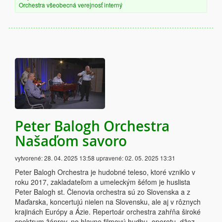
Orchestra
všeobecná verejnosť
interný
Peter Balogh Orchestra
Našaďom savoro
vytvorené:
28. 04. 2025 13:58
upravené:
02. 05. 2025 13:31
Peter Balogh Orchestra je hudobné teleso, ktoré vzniklo v
roku 2017, zakladateľom a umeleckým šéfom je huslista
Peter Balogh st. Členovia orchestra sú zo Slovenska a z
Maďarska, koncertujú nielen na Slovensku, ale aj v rôznych
krajinách Európy a Ázie. Repertoár orchestra zahŕňa široké
spektrum žánrov, no hlavne filmovú hudbu, operetu, džez,