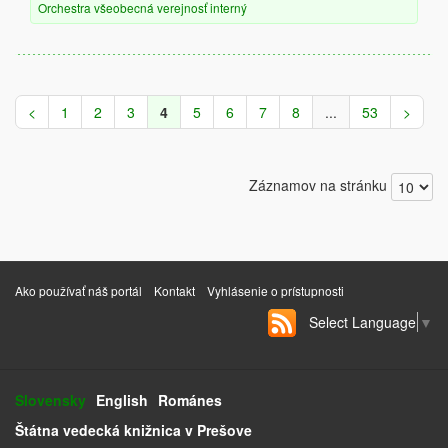
Orchestra
všeobecná verejnosť
interný
<
1
2
3
4
5
6
7
8
...
53
>
Záznamov na stránku
Ako používať náš portál
Kontakt
Vyhlásenie o prístupnosti
Select Language
▼
Slovensky
English
Románes
Štátna vedecká knižnica v Prešove