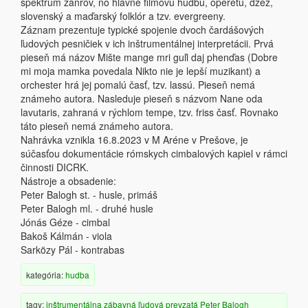
spektrum žánrov, no hlavne filmovú hudbu, operetu, džez,
slovenský a maďarský folklór a tzv. evergreeny.
Záznam prezentuje typické spojenie dvoch čardášových
ľudových pesničiek v ich inštrumentálnej interpretácii. Prvá
pieseň má názov Mište mange mri guľi daj phenďas (Dobre
mi moja mamka povedala Nikto nie je lepší muzikant) a
orchester hrá jej pomalú časť, tzv. lassú. Pieseň nemá
známeho autora. Nasleduje pieseň s názvom Nane oda
lavutaris, zahraná v rýchlom tempe, tzv. friss časť. Rovnako
táto pieseň nemá známeho autora.
Nahrávka vznikla 16.8.2023 v M Aréne v Prešove, je
súčasťou dokumentácie rómskych cimbalových kapiel v rámci
činnosti DICRK.
Nástroje a obsadenie:
Peter Balogh st. - husle, primáš
Peter Balogh ml. - druhé husle
Jónás Géze - cimbal
Bakoš Kálmán - viola
Sarközy Pál - kontrabas
kategória:
hudba
tagy:
inštrumentálna
zábavná
ľudová
prevzatá
Peter Balogh