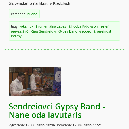
Slovenského rozhlasu v Košiciach.
kategória:
hudba
tagy:
vokálno-inštrumentálna
zábavná hudba
ľudová
orchester
prevzatá
rómčina
Sendreiovci Gypsy Band
všeobecná verejnosť
interný
Sendreiovci Gypsy Band -
Nane oda lavutaris
vytvorené:
17. 06. 2025 10:36
upravené:
17. 06. 2025 11:24