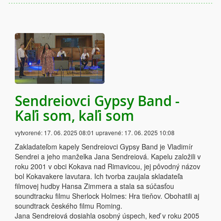
Sendreiovci Gypsy Band -
Kaľi som, kaľi som
vytvorené:
17. 06. 2025 08:01
upravené:
17. 06. 2025 10:08
Zakladateľom kapely Sendreiovci Gypsy Band je Vladimír
Sendrei a jeho manželka Jana Sendreiová. Kapelu založili v
roku 2001 v obci Kokava nad Rimavicou, jej pôvodný názov
bol Kokavakere lavutara. Ich tvorba zaujala skladateľa
filmovej hudby Hansa Zimmera a stala sa súčasťou
soundtracku filmu Sherlock Holmes: Hra tieňov. Obohatili aj
soundtrack českého filmu Roming.
Jana Sendreiová dosiahla osobný úspech, keď v roku 2005