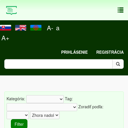
To
nav
A-
a
A+
PRIHLÁSENIE
REGISTRÁCIA
Kategória:
Tag:
Zoradiť podľa: