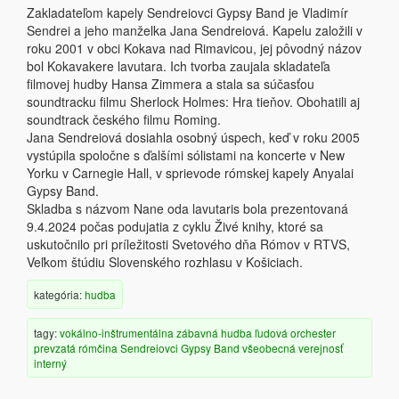
Zakladateľom kapely Sendreiovci Gypsy Band je Vladimír
Sendrei a jeho manželka Jana Sendreiová. Kapelu založili v
roku 2001 v obci Kokava nad Rimavicou, jej pôvodný názov
bol Kokavakere lavutara. Ich tvorba zaujala skladateľa
filmovej hudby Hansa Zimmera a stala sa súčasťou
soundtracku filmu Sherlock Holmes: Hra tieňov. Obohatili aj
soundtrack českého filmu Roming.
Jana Sendreiová dosiahla osobný úspech, keď v roku 2005
vystúpila spoločne s ďalšími sólistami na koncerte v New
Yorku v Carnegie Hall, v sprievode rómskej kapely Anyalai
Gypsy Band.
Skladba s názvom Nane oda lavutaris bola prezentovaná
9.4.2024 počas podujatia z cyklu Živé knihy, ktoré sa
uskutočnilo pri príležitosti Svetového dňa Rómov v RTVS,
Veľkom štúdiu Slovenského rozhlasu v Košiciach.
kategória:
hudba
tagy:
vokálno-inštrumentálna
zábavná hudba
ľudová
orchester
prevzatá
rómčina
Sendreiovci Gypsy Band
všeobecná verejnosť
interný