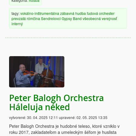
kategória:
hudba
tagy:
vokálno-inštrumentálna
zábavná hudba
ľudová
orchester
prevzatá
rómčina
Sendreiovci Gypsy Band
všeobecná verejnosť
interný
Peter Balogh Orchestra
Háleluja néked
vytvorené:
30. 04. 2025 12:11
upravené:
02. 05. 2025 13:35
Peter Balogh Orchestra je hudobné teleso, ktoré vzniklo v
roku 2017, zakladateľom a umeleckým šéfom je huslista