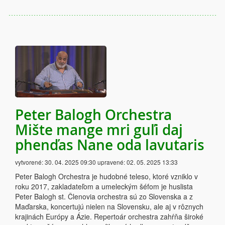
Peter Balogh Orchestra
Mište mange mri guľi daj
phenďas Nane oda lavutaris
vytvorené:
30. 04. 2025 09:30
upravené:
02. 05. 2025 13:33
Peter Balogh Orchestra je hudobné teleso, ktoré vzniklo v
roku 2017, zakladateľom a umeleckým šéfom je huslista
Peter Balogh st. Členovia orchestra sú zo Slovenska a z
Maďarska, koncertujú nielen na Slovensku, ale aj v rôznych
krajinách Európy a Ázie. Repertoár orchestra zahŕňa široké