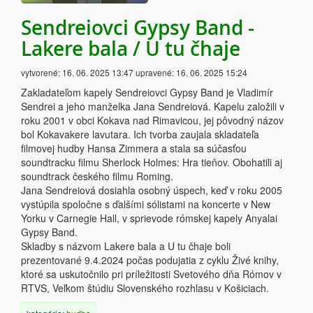
Sendreiovci Gypsy Band -
Lakere bala / U tu čhaje
vytvorené:
16. 06. 2025 13:47
upravené:
16. 06. 2025 15:24
Zakladateľom kapely Sendreiovci Gypsy Band je Vladimír
Sendrei a jeho manželka Jana Sendreiová. Kapelu založili v
roku 2001 v obci Kokava nad Rimavicou, jej pôvodný názov
bol Kokavakere lavutara. Ich tvorba zaujala skladateľa
filmovej hudby Hansa Zimmera a stala sa súčasťou
soundtracku filmu Sherlock Holmes: Hra tieňov. Obohatili aj
soundtrack českého filmu Roming.
Jana Sendreiová dosiahla osobný úspech, keď v roku 2005
vystúpila spoločne s ďalšími sólistami na koncerte v New
Yorku v Carnegie Hall, v sprievode rómskej kapely Anyalai
Gypsy Band.
Skladby s názvom Lakere bala a U tu čhaje boli
prezentované 9.4.2024 počas podujatia z cyklu Živé knihy,
ktoré sa uskutočnilo pri príležitosti Svetového dňa Rómov v
RTVS, Veľkom štúdiu Slovenského rozhlasu v Košiciach.