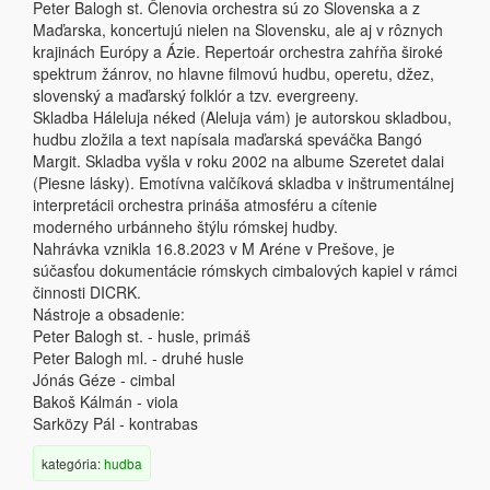
Peter Balogh st. Členovia orchestra sú zo Slovenska a z
Maďarska, koncertujú nielen na Slovensku, ale aj v rôznych
krajinách Európy a Ázie. Repertoár orchestra zahŕňa široké
spektrum žánrov, no hlavne filmovú hudbu, operetu, džez,
slovenský a maďarský folklór a tzv. evergreeny.
Skladba Háleluja néked (Aleluja vám) je autorskou skladbou,
hudbu zložila a text napísala maďarská speváčka Bangó
Margit. Skladba vyšla v roku 2002 na albume Szeretet dalai
(Piesne lásky). Emotívna valčíková skladba v inštrumentálnej
interpretácii orchestra prináša atmosféru a cítenie
moderného urbánneho štýlu rómskej hudby.
Nahrávka vznikla 16.8.2023 v M Aréne v Prešove, je
súčasťou dokumentácie rómskych cimbalových kapiel v rámci
činnosti DICRK.
Nástroje a obsadenie:
Peter Balogh st. - husle, primáš
Peter Balogh ml. - druhé husle
Jónás Géze - cimbal
Bakoš Kálmán - viola
Sarközy Pál - kontrabas
kategória:
hudba