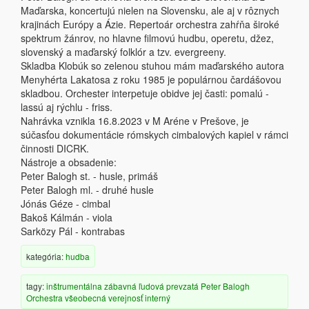
Maďarska, koncertujú nielen na Slovensku, ale aj v rôznych
krajinách Európy a Ázie. Repertoár orchestra zahŕňa široké
spektrum žánrov, no hlavne filmovú hudbu, operetu, džez,
slovenský a maďarský folklór a tzv. evergreeny.
Skladba Klobúk so zelenou stuhou mám maďarského autora
Menyhérta Lakatosa z roku 1985 je populárnou čardášovou
skladbou. Orchester interpetuje obidve jej časti: pomalú -
lassú aj rýchlu - friss.
Nahrávka vznikla 16.8.2023 v M Aréne v Prešove, je
súčasťou dokumentácie rómskych cimbalových kapiel v rámci
činnosti DICRK.
Nástroje a obsadenie:
Peter Balogh st. - husle, primáš
Peter Balogh ml. - druhé husle
Jónás Géze - cimbal
Bakoš Kálmán - viola
Sarközy Pál - kontrabas
kategória:
hudba
tagy:
inštrumentálna
zábavná
ľudová
prevzatá
Peter Balogh
Orchestra
všeobecná verejnosť
interný