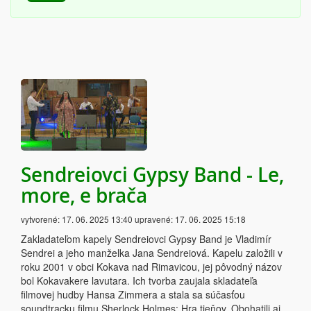
Sendreiovci Gypsy Band - Le,
more, e brača
vytvorené:
17. 06. 2025 13:40
upravené:
17. 06. 2025 15:18
Zakladateľom kapely Sendreiovci Gypsy Band je Vladimír
Sendrei a jeho manželka Jana Sendreiová. Kapelu založili v
roku 2001 v obci Kokava nad Rimavicou, jej pôvodný názov
bol Kokavakere lavutara. Ich tvorba zaujala skladateľa
filmovej hudby Hansa Zimmera a stala sa súčasťou
soundtracku filmu Sherlock Holmes: Hra tieňov. Obohatili aj