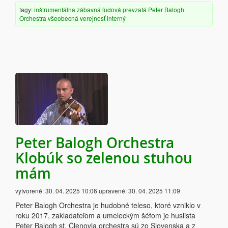
tagy:
inštrumentálna
zábavná
ľudová
prevzatá
Peter Balogh
Orchestra
všeobecná verejnosť
interný
Peter Balogh Orchestra
Klobúk so zelenou stuhou
mám
vytvorené:
30. 04. 2025 10:06
upravené:
30. 04. 2025 11:09
Peter Balogh Orchestra je hudobné teleso, ktoré vzniklo v
roku 2017, zakladateľom a umeleckým šéfom je huslista
Peter Balogh st. Členovia orchestra sú zo Slovenska a z