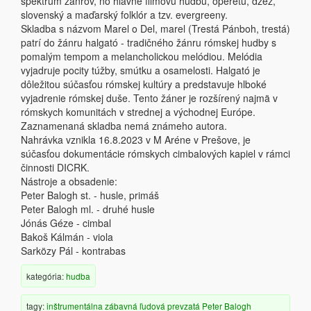
spektrum žánrov, no hlavne filmovú hudbu, operetu, džez,
slovenský a maďarský folklór a tzv. evergreeny.
Skladba s názvom Marel o Del, marel (Trestá Pánboh, trestá)
patrí do žánru halgató - tradičného žánru rómskej hudby s
pomalým tempom a melancholickou melódiou. Melódia
vyjadruje pocity túžby, smútku a osamelosti. Halgató je
dôležitou súčasťou rómskej kultúry a predstavuje hlboké
vyjadrenie rómskej duše. Tento žáner je rozšírený najmä v
rómskych komunitách v strednej a východnej Európe.
Zaznamenaná skladba nemá známeho autora.
Nahrávka vznikla 16.8.2023 v M Aréne v Prešove, je
súčasťou dokumentácie rómskych cimbalových kapiel v rámci
činnosti DICRK.
Nástroje a obsadenie:
Peter Balogh st. - husle, primáš
Peter Balogh ml. - druhé husle
Jónás Géze - cimbal
Bakoš Kálmán - viola
Sarközy Pál - kontrabas
kategória:
hudba
tagy:
inštrumentálna
zábavná
ľudová
prevzatá
Peter Balogh