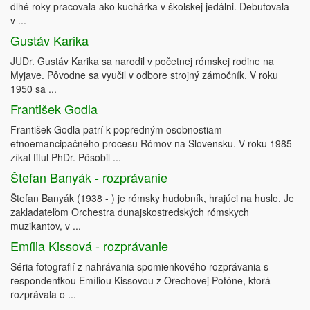
dlhé roky pracovala ako kuchárka v školskej jedálni. Debutovala
v ...
Gustáv Karika
JUDr. Gustáv Karika sa narodil v početnej rómskej rodine na
Myjave. Pôvodne sa vyučil v odbore strojný zámočník. V roku
1950 sa ...
František Godla
František Godla patrí k popredným osobnostiam
etnoemancipačného procesu Rómov na Slovensku. V roku 1985
zíkal titul PhDr. Pôsobil ...
Štefan Banyák - rozprávanie
Štefan Banyák (1938 - ) je rómsky hudobník, hrajúci na husle. Je
zakladateľom Orchestra dunajskostredských rómskych
muzikantov, v ...
Emília Kissová - rozprávanie
Séria fotografií z nahrávania spomienkového rozprávania s
respondentkou Emíliou Kissovou z Orechovej Potône, ktorá
rozprávala o ...