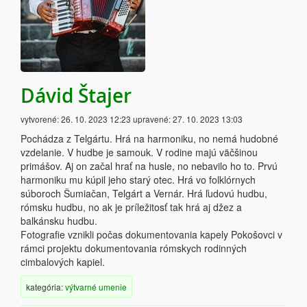
Dávid Štajer
vytvorené:
26. 10. 2023 12:23
upravené:
27. 10. 2023 13:03
Pochádza z Telgártu. Hrá na harmoniku, no nemá hudobné
vzdelanie. V hudbe je samouk. V rodine majú väčšinou
primášov. Aj on začal hrať na husle, no nebavilo ho to. Prvú
harmoniku mu kúpil jeho starý otec. Hrá vo folklórnych
súboroch Šumiačan, Telgárt a Vernár. Hrá ľudovú hudbu,
rómsku hudbu, no ak je príležitosť tak hrá aj džez a
balkánsku hudbu.
Fotografie vznikli počas dokumentovania kapely Pokošovci v
rámci projektu dokumentovania rómskych rodinných
cimbalových kapiel.
kategória:
výtvarné umenie