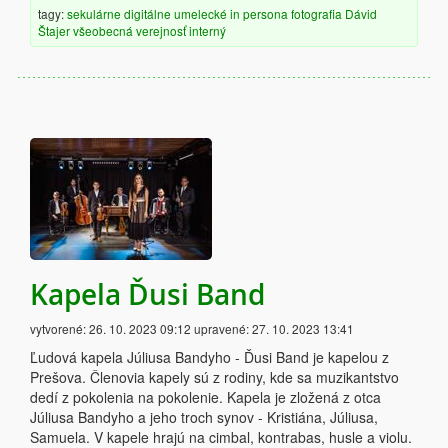
tagy:
sekulárne
digitálne
umelecké
in persona
fotografia
Dávid
Štajer
všeobecná verejnosť
interný
Kapela Ďusi Band
vytvorené:
26. 10. 2023 09:12
upravené:
27. 10. 2023 13:41
Ľudová kapela Júliusa Bandyho - Ďusi Band je kapelou z
Prešova. Členovia kapely sú z rodiny, kde sa muzikantstvo
dedí z pokolenia na pokolenie. Kapela je zložená z otca
Júliusa Bandyho a jeho troch synov - Kristiána, Júliusa,
Samuela. V kapele hrajú na cimbal, kontrabas, husle a violu.