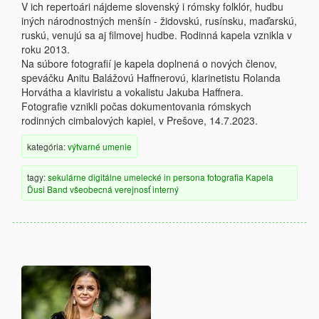
V ich repertoári nájdeme slovenský i rómsky folklór, hudbu
iných národnostných menšín - židovskú, rusínsku, maďarskú,
ruskú, venujú sa aj filmovej hudbe. Rodinná kapela vznikla v
roku 2013.
Na súbore fotografií je kapela doplnená o nových členov,
speváčku Anitu Balážovú Haffnerovú, klarinetistu Rolanda
Horvátha a klaviristu a vokalistu Jakuba Haffnera.
Fotografie vznikli počas dokumentovania rómskych
rodinných cimbalových kapiel, v Prešove, 14.7.2023.
kategória:
výtvarné umenie
tagy:
sekulárne
digitálne
umelecké
in persona
fotografia
Kapela
Ďusi Band
všeobecná verejnosť
interný