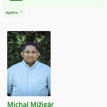
x
digitálne
Michal Mižigár