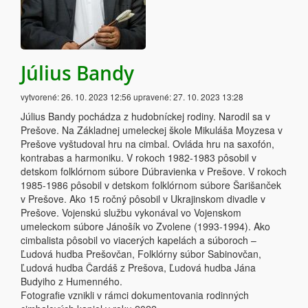
Július Bandy
vytvorené:
26. 10. 2023 12:56
upravené:
27. 10. 2023 13:28
Július Bandy pochádza z hudobníckej rodiny. Narodil sa v
Prešove. Na Základnej umeleckej škole Mikuláša Moyzesa v
Prešove vyštudoval hru na cimbal. Ovláda hru na saxofón,
kontrabas a harmoniku. V rokoch 1982-1983 pôsobil v
detskom folklórnom súbore Dúbravienka v Prešove. V rokoch
1985-1986 pôsobil v detskom folklórnom súbore Šarišanček
v Prešove. Ako 15 ročný pôsobil v Ukrajinskom divadle v
Prešove. Vojenskú službu vykonával vo Vojenskom
umeleckom súbore Jánošík vo Zvolene (1993-1994). Ako
cimbalista pôsobil vo viacerých kapelách a súboroch –
Ľudová hudba Prešovčan, Folklórny súbor Sabinovčan,
Ľudová hudba Čardáš z Prešova, Ľudová hudba Jána
Budyiho z Humenného.
Fotografie vznikli v rámci dokumentovania rodinných