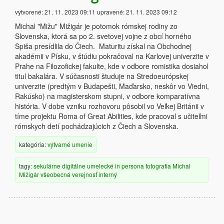
vytvorené:
21. 11. 2023 09:11
upravené:
21. 11. 2023 09:12
Michal "Mižu" Mižigár je potomok rómskej rodiny zo
Slovenska, ktorá sa po 2. svetovej vojne z obcí horného
Spiša presídlila do Čiech. Maturitu získal na Obchodnej
akadémii v Písku, v štúdiu pokračoval na Karlovej univerzite v
Prahe na Filozofickej fakulte, kde v odbore romistika dosiahol
titul bakalára. V súčasnosti študuje na Stredoeurópskej
univerzite (predtým v Budapešti, Maďarsko, neskôr vo Viedni,
Rakúsko) na magisterskom stupni, v odbore komparatívna
história. V dobe vzniku rozhovoru pôsobil vo Veľkej Británii v
tíme projektu Roma of Great Abilities, kde pracoval s učiteľmi
rómskych detí pochádzajúcich z Čiech a Slovenska.
kategória:
výtvarné umenie
tagy:
sekulárne
digitálne
umelecké
in persona
fotografia
Michal
Mižigár
všeobecná verejnosť
interný