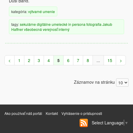
Ďusi Band.
kategória:
výtvarné umenie
tagy:
sekulárne
digitálne
umelecké
in persona
fotografia
Jakub
Haffner
všeobecná verejnosť
interný
<
1
2
3
4
5
6
7
8
...
15
>
Záznamov na stránku
Ako používať náš portál
Kontakt
Vyhlásenie o prístupnosti
Select Language
▼