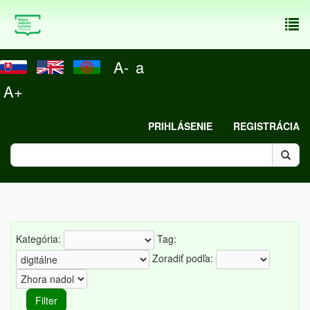
To
nav
A-
a
A+
PRIHLÁSENIE
REGISTRÁCIA
Kategória:
Tag:
Zoradiť podľa: