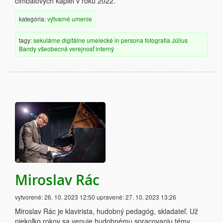
cimbalových kapiel v roku 2022.
kategória:
výtvarné umenie
tagy:
sekulárne
digitálne
umelecké
in persona
fotografia
Július
Bandy
všeobecná verejnosť
interný
Miroslav Rác
vytvorené:
26. 10. 2023 12:50
upravené:
27. 10. 2023 13:26
Miroslav Rác je klavirista, hudobný pedagóg, skladateľ. Už
niekoľko rokov sa venuje hudobnému spracovaniu témy