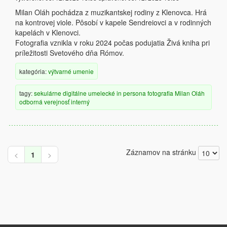
Milan Oláh pochádza z muzikantskej rodiny z Klenovca. Hrá
na kontrovej viole. Pôsobí v kapele Sendreiovci a v rodinných
kapelách v Klenovci.
Fotografia vznikla v roku 2024 počas podujatia Živá kniha pri
príležitosti Svetového dňa Rómov.
kategória:
výtvarné umenie
tagy:
sekulárne
digitálne
umelecké
in persona
fotografia
Milan Oláh
odborná verejnosť
interný
Záznamov na stránku
<
1
>