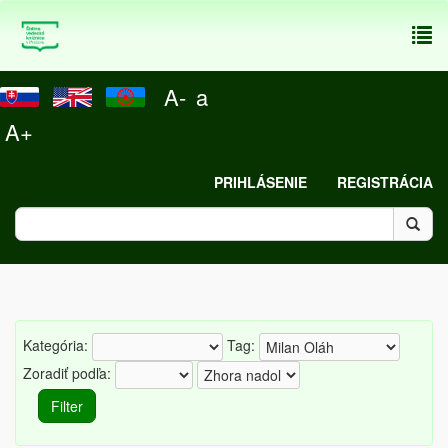
To
nav
A-
a
A+
PRIHLÁSENIE
REGISTRÁCIA
Kategória:
Tag:
Zoradiť podľa: