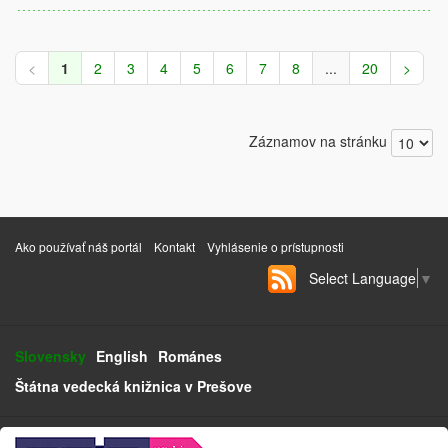
<
1
2
3
4
5
6
7
8
...
20
>
Záznamov na stránku
Ako používať náš portál
Kontakt
Vyhlásenie o prístupnosti
Select Language
▼
Slovensky
English
Románes
Štátna vedecká knižnica v Prešove