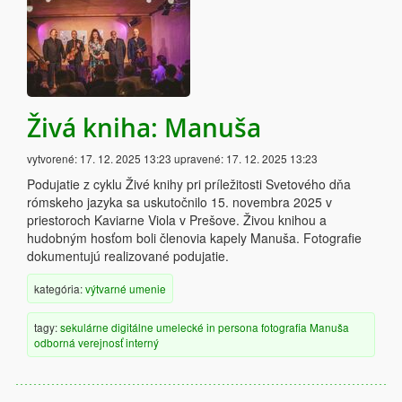
Živá kniha: Manuša
vytvorené:
17. 12. 2025 13:23
upravené:
17. 12. 2025 13:23
Podujatie z cyklu Živé knihy pri príležitosti Svetového dňa
rómskeho jazyka sa uskutočnilo 15. novembra 2025 v
priestoroch Kaviarne Viola v Prešove. Živou knihou a
hudobným hosťom boli členovia kapely Manuša. Fotografie
dokumentujú realizované podujatie.
kategória:
výtvarné umenie
tagy:
sekulárne
digitálne
umelecké
in persona
fotografia
Manuša
odborná verejnosť
interný