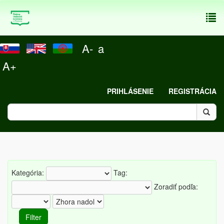
To
nav
A-
a
A+
PRIHLÁSENIE
REGISTRÁCIA
Kategória:
Tag:
Zoradiť podľa: