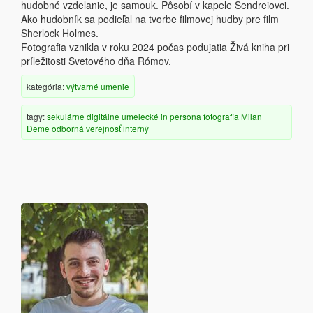
hudobné vzdelanie, je samouk. Pôsobí v kapele Sendreiovci.
Ako hudobník sa podieľal na tvorbe filmovej hudby pre film
Sherlock Holmes.
Fotografia vznikla v roku 2024 počas podujatia Živá kniha pri
príležitosti Svetového dňa Rómov.
kategória:
výtvarné umenie
tagy:
sekulárne
digitálne
umelecké
in persona
fotografia
Milan
Deme
odborná verejnosť
interný