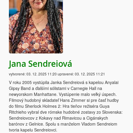
Jana Sendreiová
vytvorené:
03. 12. 2025 11:20
upravené:
03. 12. 2025 11:21
V roku 2005 vystúpila Janka Sendreiová s kapelou Anyalai
Gipsy Band a ďalšími sólistami v Carnegie Hall na
newyorskom Manhattane. Vystúpenie malo veľký úspech.
Filmový hudobný skladateľ Hans Zimmer si pre časť hudby
do filmu Sherlock Holmes 2: Hra tieňov režiséra Guya
Ritchieho vybral dve rómske hudobné zostavy zo Slovenska:
Sendreiovcov z Kokavy nad Rimavicou a Cigánskych
barónov z Gelnice. Spolu s manželom Vladom Sendreiom
tvoria kapelu Sendreiovci.