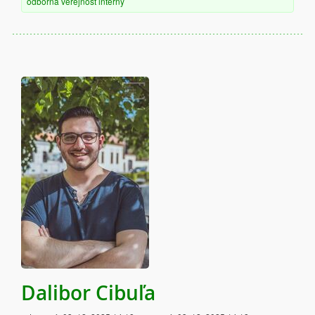
odborná verejnosť
interný
Dalibor Cibuľa