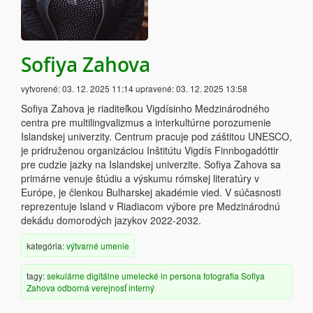
Sofiya Zahova
vytvorené:
03. 12. 2025 11:14
upravené:
03. 12. 2025 13:58
Sofiya Zahova je riaditeľkou Vigdísinho Medzinárodného
centra pre multilingvalizmus a interkultúrne porozumenie
Islandskej univerzity. Centrum pracuje pod záštitou UNESCO,
je pridruženou organizáciou Inštitútu Vigdís Finnbogadóttir
pre cudzie jazky na Islandskej univerzite. Sofiya Zahova sa
primárne venuje štúdiu a výskumu rómskej literatúry v
Európe, je členkou Bulharskej akadémie vied. V súčasnosti
reprezentuje Island v Riadiacom výbore pre Medzinárodnú
dekádu domorodých jazykov 2022-2032.
kategória:
výtvarné umenie
tagy:
sekulárne
digitálne
umelecké
in persona
fotografia
Sofiya
Zahova
odborná verejnosť
interný