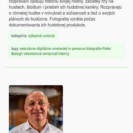
rozprávaní opisujú históriu svojej rodiny, začiatky hry na
husliach, štúdium i priebeh ich hudobnej kariéry. Rozprávajú
o rómskej hudbe v minulosti a súčasnosti a tiež o svojich
plánoch do budúcna. Fotografia vznikla počas
dokumentovania ich hudobnej produkcie.
kategória:
výtvarné umenie
tagy:
sekulárne
digitálne
umelecké
in persona
fotografia
Peter
Balogh
všeobecná verejnosť
interný