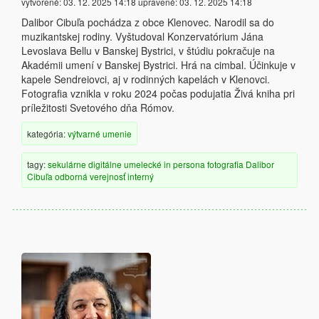
vytvorené:
03. 12. 2025 14:18
upravené:
03. 12. 2025 14:18
Dalibor Cibuľa pochádza z obce Klenovec. Narodil sa do
muzikantskej rodiny. Vyštudoval Konzervatórium Jána
Levoslava Bellu v Banskej Bystrici, v štúdiu pokračuje na
Akadémii umení v Banskej Bystrici. Hrá na cimbal. Účinkuje v
kapele Sendreiovci, aj v rodinných kapelách v Klenovci.
Fotografia vznikla v roku 2024 počas podujatia Živá kniha pri
príležitosti Svetového dňa Rómov.
kategória:
výtvarné umenie
tagy:
sekulárne
digitálne
umelecké
in persona
fotografia
Dalibor
Cibuľa
odborná verejnosť
interný