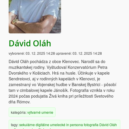
Dávid Oláh
vytvorené:
03. 12. 2025 14:28
upravené:
03. 12. 2025 14:28
Dávid Oláh pochádza z obce Klenovec. Narodil sa do
muzikantskej rodiny. Vyštudoval Konzervatórium Petra
Dvorského v Košiciach. Hrá na husle. Účinkuje v kapele
Sendreiovci, aj v rodinných kapelách v Klenovci, je
zamestnaný vo Vojenskej hudbe v Banskej Bystrici - pôsobí
tam v cimbalovej kapele Jánošík. Fotografia vznikla v roku
2024 počas podujatia Živá kniha pri príležitosti Svetového
dňa Rómov.
kategória:
výtvarné umenie
tagy:
sekulárne
digitálne
umelecké
in persona
fotografia
Dávid Oláh