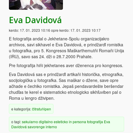
Eva Davidová
kerdo:
17. 01. 2023 10:16
opre kerdo:
17. 01. 2023 10:17
E fotografija andal o Jekhetane-Spolu organizacijakro
archivos, savi sikhavel e Eva Davidová, e prindžarďi romistka
u fotografka, pro 5. Kongresos Maškarthemutňi Romaňi Unija
(IRU), savo sas 24. dži o 28.7.2000 Prahate.
Pre fotografija hiňi jekhetanes aver dženenca pro kongresos.
Eva Davidová sas e prindžarďi artikaňi historička, etnografka,
socijologička u fotografka. Sas maškar o džene, save opre
ačhade e čechiko romistika. Jepaš pendavardešte beršendar
chudľas te kerel e sistematicko etnologicko sikhľuviben pal o
Roma u lengro dživipen.
e kategorija:
čitratuňipen
o tagi:
sekularno
digitalno
esteticko
in persona
fotografija
Eva
Davidová
savorenge
interno