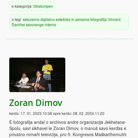
e kategorija:
čitratuňipen
o tagi:
sekularno
digitalno
esteticko
in persona
fotografija
Vincent
Danihel
savorenge
interno
Zoran Dimov
kerdo:
17. 01. 2023 10:36
opre kerdo:
08. 02. 2024 11:20
E fotografija andal o archivos andre organizacija Jekhetane-
Spolu, savi sikhavel le Zoran Dimov, o manuš savo kerďas e
privatno romaňi televizija, pro 5. Kongresos Maškarthemutňi