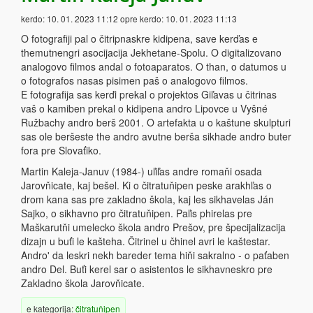
kerdo:
10. 01. 2023 11:12
opre kerdo:
10. 01. 2023 11:13
O fotografiji pal o čitripnaskre kidipena, save kerďas e
themutnengri asocijacija Jekhetane-Spolu. O digitalizovano
analogovo filmos andal o fotoaparatos. O than, o datumos u
o fotografos nasas pisimen paš o analogovo filmos.
E fotografija sas kerďi prekal o projektos Giľavas u čitrinas
vaš o kamiben prekal o kidipena andro Lipovce u Vyšné
Ružbachy andro berš 2001. O artefakta u o kaštune skulpturi
sas ole beršeste the andro avutne berša sikhade andro buter
fora pre Slovaťiko.
Martin Kaleja-Januv (1984-) uľiľas andre romaňi osada
Jarovňicate, kaj bešel. Ki o čitratuňipen peske arakhľas o
drom kana sas pre zakladno škola, kaj les sikhavelas Ján
Sajko, o sikhavno pro čitratuňipen. Paľis phirelas pre
Maškarutňi umelecko škola andro Prešov, pre špecijalizacija
dizajn u buťi le kašteha. Čitrinel u čhinel avri le kaštestar.
Andro' da leskri nekh bareder tema hiňi sakralno - o paťaben
andro Del. Buťi kerel sar o asistentos le sikhavneskro pre
Zakladno škola Jarovňicate.
e kategorija:
čitratuňipen