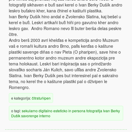
fotografiji sikhaven e buťi savi kerel o Ivan Berky Dušík andro
leskro buťakro kher, kana čhinel e kaštuňi plastika.
Ivan Berky Dušík hino andal e Zvolensko Slatina, kaj bešel u
kerel e buťi. Leskri artikaňi buťi hiňi pro gavutno kher andro
leskro gav. Andro Romano nevo ľil buter berša delas peskre
čitre.
Andro berš 2003 avri khelďas e kompeticija andro Muzeum
vaš e romaňi kultura andro Brno, paľis kerďas o kaštune
plastiki savenge diňas o nav Pieta (O pharipen), save hine o
permanentno kotor andro muzeum andre ekspozicija pre
tema holokaust. Leskri bari inšpiracija sas o prindžardo
slovaťiko socharis Ján Kulich, savo uľiľas andre Zvolensko
Slatina. Ivan Berky Dušík pes but interesinel pal e sakralno
tema, no kerel the o kaštune plastiki pal o dživipen le
Romengro.
e kategorija:
čitratuňipen
o tagi:
sekularno
digitalno
esteticko
in persona
fotografija
Ivan Berky
Dušík
savorenge
interno