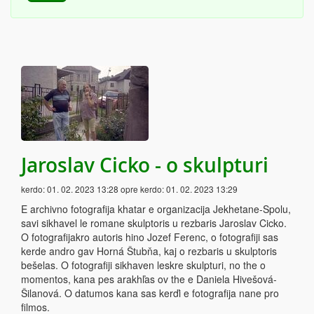
Jaroslav Cicko - o skulpturi
kerdo:
01. 02. 2023 13:28
opre kerdo:
01. 02. 2023 13:29
E archivno fotografija khatar e organizacija Jekhetane-Spolu,
savi sikhavel le romane skulptoris u rezbaris Jaroslav Cicko.
O fotografijakro autoris hino Jozef Ferenc, o fotografiji sas
kerde andro gav Horná Štubňa, kaj o rezbaris u skulptoris
bešelas. O fotografiji sikhaven leskre skulpturi, no the o
momentos, kana pes arakhľas ov the e Daniela Hivešová-
Šilanová. O datumos kana sas kerďi e fotografija nane pro
filmos.