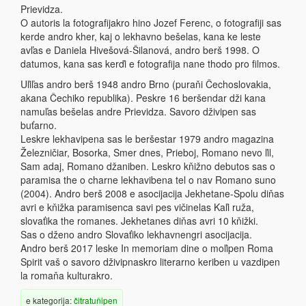
Prievidza.
O autoris la fotografijakro hino Jozef Ferenc, o fotografiji sas
kerde andro kher, kaj o lekhavno bešelas, kana ke leste
avľas e Daniela Hivešová-Šilanová, andro berš 1998. O
datumos, kana sas kerďi e fotografija nane thodo pro filmos.
Uľiľas andro berš 1948 andro Brno (puraňi Čechoslovakia,
akana Čechiko republika). Peskre 16 beršendar dži kana
namuľas bešelas andre Prievidza. Savoro dživipen sas
buťarno.
Leskre lekhavipena sas le beršestar 1979 andro magazina
Železničiar, Bosorka, Smer dnes, Prieboj, Romano nevo ľil,
Sam adaj, Romano džaniben. Leskro kňižno debutos sas o
paramisa the o charne lekhavibena tel o nav Romano suno
(2004). Andro berš 2008 e asocijacija Jekhetane-Spolu diňas
avri e kňižka paramisenca savi pes vičinelas Kaľi ruža,
slovaťika the romanes. Jekhetanes diňas avri 10 kňižki.
Sas o dženo andro Slovaťiko lekhavnengri asocijacija.
Andro berš 2017 leske In memoriam dine o moľipen Roma
Spirit vaš o savoro dživipnaskro literarno keriben u vazdipen
la romaňa kulturakro.
e kategorija:
čitratuňipen