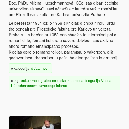
Doc. PhDr. Milena Hübschmannová, CSc. sas e bari čechiko
univerzitno sikhavňi, savi ačhaďas e katedra vaš e romistika
pre Filozoficko fakulta pre Karlovo univerzita Prahate.
Le beršestar 1951 dži o 1956 sikhľolas o čhiba hindu, urdu
the bengali pre Filozoficko fakulta pre Karlovo univerzita
Prahate. Le beršestar 1953 pes chudľas te interesinel pal e
romaňi čhib, romaňi kultura u savoro dživipen sas aktivno
andro romano emancipačno procesos.
Kidelas opre o romano folklor, paramisa, o vakeriben, giľa,
goďaver lava, drabaripen u paľis the etnograficka informaciji.
e kategorija:
čitratuňipen
o tagi:
sekularno
digitalno
esteticko
in persona
fotografija
Milena
Hübschmannová
savorenge
interno