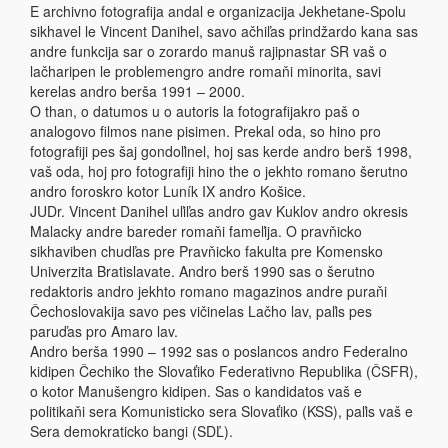
E archivno fotografija andal e organizacija Jekhetane-Spolu
sikhavel le Vincent Danihel, savo ačhiľas prindžardo kana sas
andre funkcija sar o zorardo manuš rajipnastar SR vaš o
lačharipen le problemengro andre romaňi minorita, savi
kerelas andro berša 1991 – 2000.
O than, o datumos u o autoris la fotografijakro paš o
analogovo filmos nane pisimen. Prekal oda, so hino pro
fotografiji pes šaj gondoľinel, hoj sas kerde andro berš 1998,
vaš oda, hoj pro fotografiji hino the o jekhto romano šerutno
andro foroskro kotor Luník IX andro Košice.
JUDr. Vincent Danihel uľiľas andro gav Kuklov andro okresis
Malacky andre bareder romaňi fameľija. O pravňicko
sikhaviben chudľas pre Pravňicko fakulta pre Komensko
Univerzita Bratislavate. Andro berš 1990 sas o šerutno
redaktoris andro jekhto romano magazinos andre puraňi
Čechoslovakija savo pes vičinelas Lačho lav, paľis pes
paruďas pro Amaro lav.
Andro berša 1990 – 1992 sas o poslancos andro Federalno
kidipen Čechiko the Slovaťiko Federativno Republika (ČSFR),
o kotor Manušengro kidipen. Sas o kandidatos vaš e
politikaňi sera Komunisticko sera Slovaťiko (KSS), paľis vaš e
Sera demokraticko bangi (SDĽ).