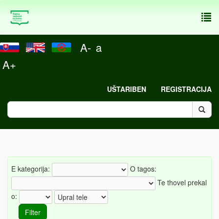
To
nav
A-
a
A+
UŠTARIBEN
REGISTRACIJA
E kategorija:
O tagos:
Te thovel prekal
o: