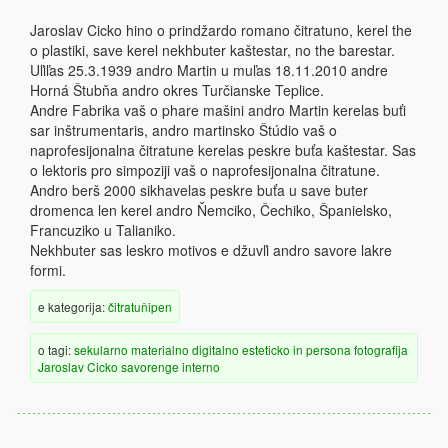
Jaroslav Cicko hino o prindžardo romano čitratuno, kerel the
o plastiki, save kerel nekhbuter kaštestar, no the barestar.
Uľiľas 25.3.1939 andro Martin u muľas 18.11.2010 andre
Horná Štubňa andro okres Turčianske Teplice.
Andre Fabrika vaš o phare mašini andro Martin kerelas buťi
sar inštrumentaris, andro martinsko Štúdio vaš o
naprofesijonalna čitratune kerelas peskre buťa kaštestar. Sas
o lektoris pro simpoziji vaš o naprofesijonalna čitratune.
Andro berš 2000 sikhavelas peskre buťa u save buter
dromenca len kerel andro Ňemciko, Čechiko, Španielsko,
Francuziko u Talianiko.
Nekhbuter sas leskro motivos e džuvľi andro savore lakre
formi.
e kategorija:
čitratuňipen
o tagi:
sekularno
materialno
digitalno
esteticko
in persona
fotografija
Jaroslav Cicko
savorenge
interno