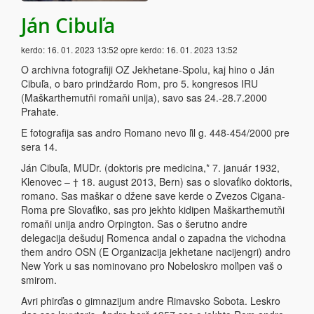
Ján Cibuľa
kerdo:
16. 01. 2023 13:52
opre kerdo:
16. 01. 2023 13:52
O archivna fotografiji OZ Jekhetane-Spolu, kaj hino o Ján
Cibuľa, o baro prindžardo Rom, pro 5. kongresos IRU
(Maškarthemutňi romaňi unija), savo sas 24.-28.7.2000
Prahate.
E fotografija sas andro Romano nevo ľil g. 448-454/2000 pre
sera 14.
Ján Cibuľa, MUDr. (doktoris pre medicina,* 7. január 1932,
Klenovec – † 18. august 2013, Bern) sas o slovaťiko doktoris,
romano. Sas maškar o džene save kerde o Zvezos Cigana-
Roma pre Slovaťiko, sas pro jekhto kidipen Maškarthemutňi
romaňi unija andro Orpington. Sas o šerutno andre
delegacija dešuduj Romenca andal o zapadna the vichodna
them andro OSN (E Organizacija jekhetane nacijengri) andro
New York u sas nominovano pro Nobeloskro moľipen vaš o
smirom.
Avri phirďas o gimnazijum andre Rimavsko Sobota. Leskro