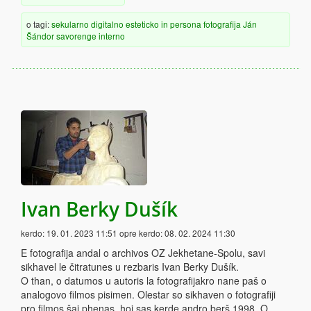
o tagi:
sekularno
digitalno
esteticko
in persona
fotografija
Ján
Šándor
savorenge
interno
Ivan Berky Dušík
kerdo:
19. 01. 2023 11:51
opre kerdo:
08. 02. 2024 11:30
E fotografija andal o archivos OZ Jekhetane-Spolu, savi
sikhavel le čitratunes u rezbaris Ivan Berky Dušík.
O than, o datumos u autoris la fotografijakro nane paš o
analogovo filmos pisimen. Olestar so sikhaven o fotografiji
pro filmos šaj phenas, hoj sas kerde andro berš 1998. O