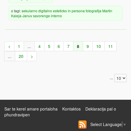
o tagi:
sekularno
digitalno
esteticko
in persona
fotografija
Martin
Kaleja-Januv
savorenge
interno
<
1
...
4
5
6
7
8
9
10
11
...
20
>
...
Sar te kerel amare portaloha
Kontaktos
Deklaracija pal o
phundravipen
Select Language
▼