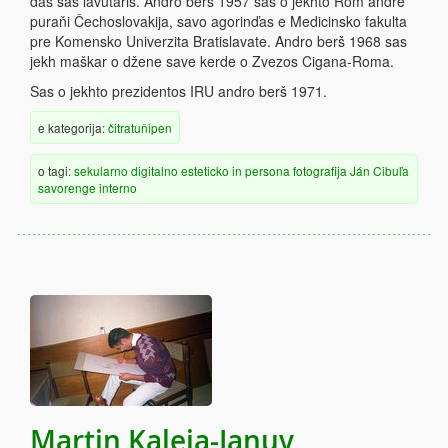
das sas lavutaris. Andro berš 1957 sas o jekhto Rom andre
puraňi Čechoslovakija, savo agorinďas e Medicinsko fakulta
pre Komensko Univerzita Bratislavate. Andro berš 1968 sas
jekh maškar o džene save kerde o Zvezos Cigana-Roma.
Sas o jekhto prezidentos IRU andro berš 1971.
e kategorija:
čitratuňipen
o tagi:
sekularno
digitalno
esteticko
in persona
fotografija
Ján Cibuľa
savorenge
interno
Martin Kaleja-Januv