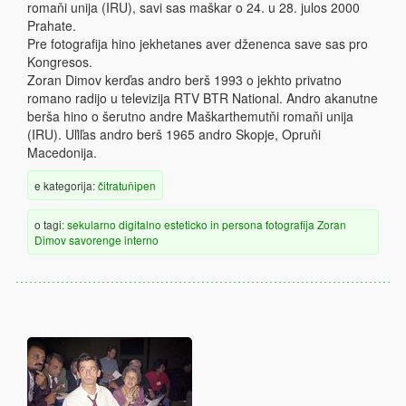
romaňi unija (IRU), savi sas maškar o 24. u 28. julos 2000
Prahate.
Pre fotografija hino jekhetanes aver dženenca save sas pro
Kongresos.
Zoran Dimov kerďas andro berš 1993 o jekhto privatno
romano radijo u televizija RTV BTR National. Andro akanutne
berša hino o šerutno andre Maškarthemutňi romaňi unija
(IRU). Uľiľas andro berš 1965 andro Skopje, Opruňi
Macedonija.
e kategorija:
čitratuňipen
o tagi:
sekularno
digitalno
esteticko
in persona
fotografija
Zoran
Dimov
savorenge
interno