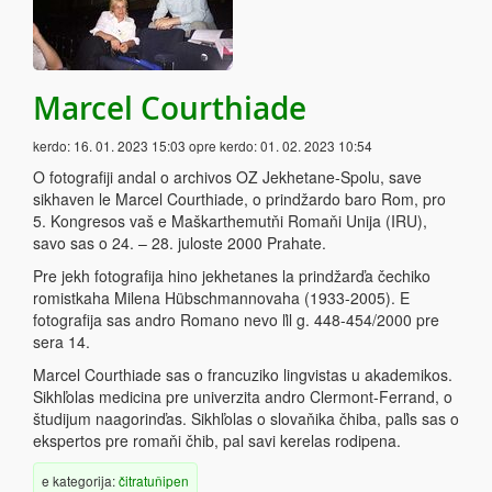
Marcel Courthiade
kerdo:
16. 01. 2023 15:03
opre kerdo:
01. 02. 2023 10:54
O fotografiji andal o archivos OZ Jekhetane-Spolu, save
sikhaven le Marcel Courthiade, o prindžardo baro Rom, pro
5. Kongresos vaš e Maškarthemutňi Romaňi Unija (IRU),
savo sas o 24. – 28. juloste 2000 Prahate.
Pre jekh fotografija hino jekhetanes la prindžarďa čechiko
romistkaha Milena Hübschmannovaha (1933-2005). E
fotografija sas andro Romano nevo ľil g. 448-454/2000 pre
sera 14.
Marcel Courthiade sas o francuziko lingvistas u akademikos.
Sikhľolas medicina pre univerzita andro Clermont-Ferrand, o
študijum naagorinďas. Sikhľolas o slovaňika čhiba, paľis sas o
ekspertos pre romaňi čhib, pal savi kerelas rodipena.
e kategorija:
čitratuňipen