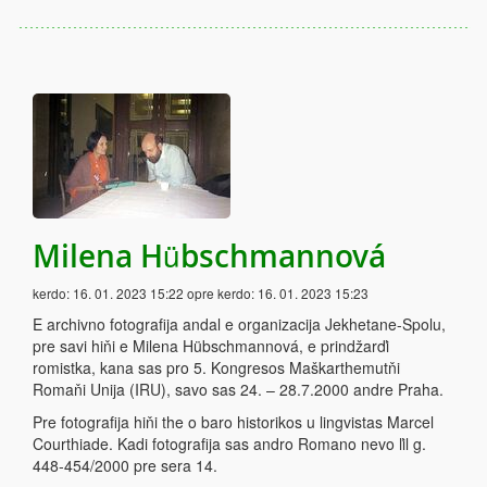
Milena Hübschmannová
kerdo:
16. 01. 2023 15:22
opre kerdo:
16. 01. 2023 15:23
E archivno fotografija andal e organizacija Jekhetane-Spolu,
pre savi hiňi e Milena Hübschmannová, e prindžarďi
romistka, kana sas pro 5. Kongresos Maškarthemutňi
Romaňi Unija (IRU), savo sas 24. – 28.7.2000 andre Praha.
Pre fotografija hiňi the o baro historikos u lingvistas Marcel
Courthiade. Kadi fotografija sas andro Romano nevo ľil g.
448-454/2000 pre sera 14.