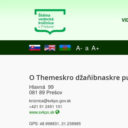
VI
A-
a
A+
O Themeskro džaňibnaskre pu
Hlavná 99
081 89 Prešov
kniznica@svkpo.gov.sk
+421 51 2451 101
www.svkpo.sk
GPS: 48.998831, 21.238985