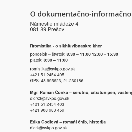
O dokumentačno-informačno 
Námestie mládeže 4
081 89 Prešov
Rromistika - o sikhľuvibnaskro kher
pondelok – štvrtok:
8:30 – 11:00 12:00
15:30
–
piatok:
8:30 – 11:00
romistika@svkpo.gov.sk
+421 51 2454 405
GPS: 48.995623, 21.230186
Mgr. Roman Čonka – šerutno, čitratuňipen, vasten
dicrk3@svkpo.gov.sk
+421 51 2454 403
+421 908 983 459
Erika Godlová – romaňi čhib, historija
dicrk@svkpo.gov.sk