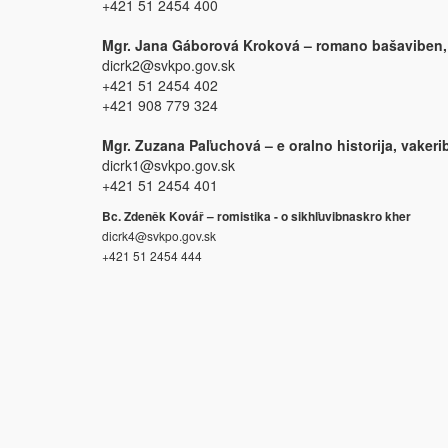
+421 51 2454 400
Mgr. Jana Gáborová Kroková – romano bašaviben, 
dicrk2@svkpo.gov.sk
+421 51 2454 402
+421 908 779 324
Mgr. Zuzana Paľuchová – e oralno historija, vakerib
dicrk1@svkpo.gov.sk
+421 51 2454 401
Bc. Zdeněk Kovář – romistika - o sikhľuvibnaskro kher
dicrk4@svkpo.gov.sk
+421 51 2454 444