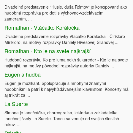
Divadelné predstavenie "Husle, duša Rómov" je koncipované ako
hudobná rozprávka pre deti s výchovno-vzdelávacím
zameraním, ...
Romathan - Vtáčatko Koráločka
Divadelné predstavenie rozprávky Vtáčatko Koráločka - Čirikloro
Mirikloro, na motívy rozprávky Daniely Hivešovej-Šilanovej ...
Romathan - Kto je na svete najkrajší
Hudobnú rozprávku Ko pre luma nekh šukareder - Kto je na svete
najkrajší, na motívy pôvodnej rozprávky autorky Daniely ...
Eugen a hudba
Eugen je muzikant. Spolupracuje s mnohými známymi
hudobníkmi a patrí k najvyhľadávanejším klaviristom. Koncerty má
aj trikrát za ...
La Suerte
Simona je tanečníčka, choreografka, lektorka a zakladateľka
tanečnej školy La Suerte. Tancu sa venuje od svojich šiestich
rokov. ...