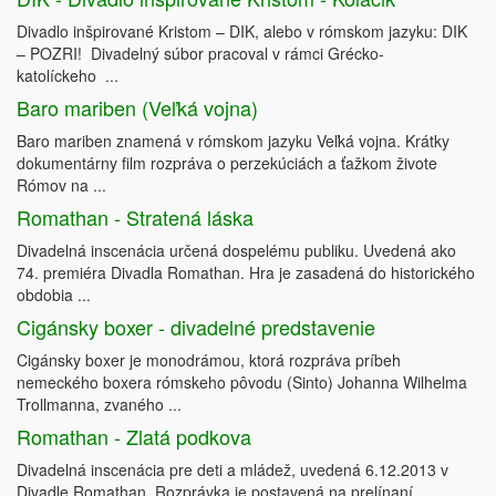
Divadlo inšpirované Kristom – DIK, alebo v rómskom jazyku: DIK
– POZRI! Divadelný súbor pracoval v rámci Grécko-
katolíckeho ...
Baro mariben (Veľká vojna)
Baro mariben znamená v rómskom jazyku Veľká vojna. Krátky
dokumentárny film rozpráva o perzekúciách a ťažkom živote
Rómov na ...
Romathan - Stratená láska
Divadelná inscenácia určená dospelému publiku. Uvedená ako
74. premiéra Divadla Romathan. Hra je zasadená do historického
obdobia ...
Cigánsky boxer - divadelné predstavenie
Cigánsky boxer je monodrámou, ktorá rozpráva príbeh
nemeckého boxera rómskeho pôvodu (Sinto) Johanna Wilhelma
Trollmanna, zvaného ...
Romathan - Zlatá podkova
Divadelná inscenácia pre deti a mládež, uvedená 6.12.2013 v
Divadle Romathan. Rozprávka je postavená na prelínaní