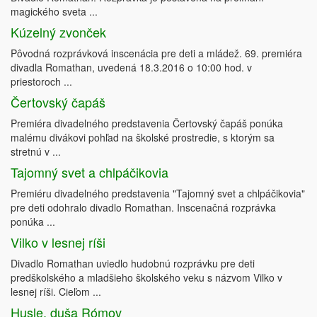
magického sveta ...
Kúzelný zvonček
Pôvodná rozprávková inscenácia pre deti a mládež. 69. premiéra
divadla Romathan, uvedená 18.3.2016 o 10:00 hod. v
priestoroch ...
Čertovský čapáš
Premiéra divadelného predstavenia Čertovský čapáš ponúka
malému divákovi pohľad na školské prostredie, s ktorým sa
stretnú v ...
Tajomný svet a chlpáčikovia
Premiéru divadelného predstavenia "Tajomný svet a chlpáčikovia"
pre deti odohralo divadlo Romathan. Inscenačná rozprávka
ponúka ...
Vilko v lesnej ríši
Divadlo Romathan uviedlo hudobnú rozprávku pre deti
predškolského a mladšieho školského veku s názvom Vilko v
lesnej ríši. Cieľom ...
Husle, duša Rómov