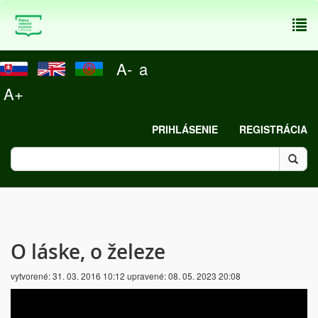
To
nav
A-
a
A+
PRIHLÁSENIE
REGISTRÁCIA
O láske, o železe
vytvorené:
31. 03. 2016 10:12
upravené:
08. 05. 2023 20:08