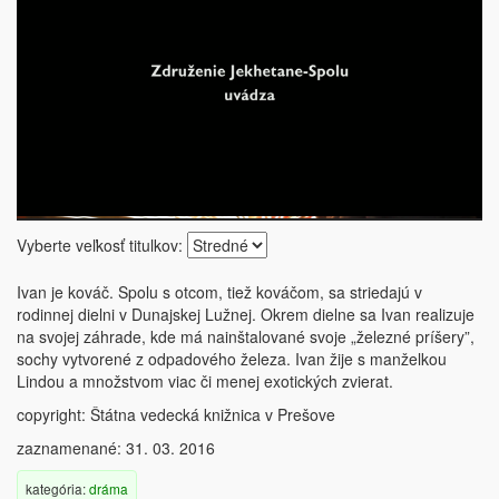
Vyberte veľkosť titulkov:
Ivan je kováč. Spolu s otcom, tiež kováčom, sa striedajú v
rodinnej dielni v Dunajskej Lužnej. Okrem dielne sa Ivan realizuje
na svojej záhrade, kde má nainštalované svoje „železné príšery”,
sochy vytvorené z odpadového železa. Ivan žije s manželkou
Lindou a množstvom viac či menej exotických zvierat.
copyright: Štátna vedecká knižnica v Prešove
zaznamenané: 31. 03. 2016
kategória:
dráma