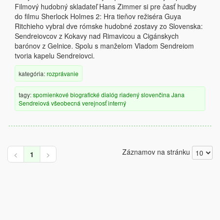
Filmový hudobný skladateľ Hans Zimmer si pre časť hudby
do filmu Sherlock Holmes 2: Hra tieňov režiséra Guya
Ritchieho vybral dve rómske hudobné zostavy zo Slovenska:
Sendreiovcov z Kokavy nad Rimavicou a Cigánskych
barónov z Gelnice. Spolu s manželom Vladom Sendreiom
tvoria kapelu Sendreiovci.
kategória:
rozprávanie
tagy:
spomienkové
biografické
dialóg
riadený
slovenčina
Jana
Sendreiová
všeobecná verejnosť
interný
Záznamov na stránku
<
1
>