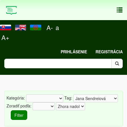
To
nav
A-
a
A+
PRIHLÁSENIE
REGISTRÁCIA
Kategória:
Tag:
Zoradiť podľa: