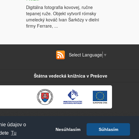
Digitálna fotografia kovovej, ručne
tepanej ruže. Objekt vytvoril rómsky
umelecký kováč Ivan Šarközy v dielni
firmy Ferrare, ...
Select Language
▼
Štátna vedecká knižnica v Prešove
nie údajov o
Nesúhlasím
Súhlasím
jdete
Tu