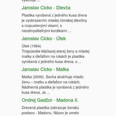
Jaroslav Cicko - Dievča
Plastika vyrobená z jedného kusa dreva
je vyobrazením mladej rómskej dievčiny
s rozpustenými vlasmi, s
neodmysliteľnými korálkami ...
Jaroslav Cicko - Útek
Útek (1984)
Trojsúsošie kľačiacej starej ženy a mladej
matky s dieťaťom na rukách je plastika
vyrobená z jedného kusa dreva, s ...
Jaroslav Cicko - Matka
Matka (2000). Socha stvárňuje mladú
ženu – matku s dieťaťom na rukách.
Nádherná plastika je vyrobená z jedného
kusa dreva. Je ...
Ondrej Gadžor - Madona II.
Drevená plastika zobrazuje ženskú
postavu - Madonu. Názov je umelo