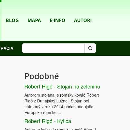
BLOG
MAPA
E-INFO
AUTORI
TRÁCIA
Podobné
Róbert Rigó - Stojan na zeleninu
Autorom stojana je rómsky kováč Róbert
Rigó z Dunajskej Lužnej. Stojan bol
nafotený v roku 2014 počas podujatia
Európske rómske ...
Róbert Rigó - Kytica
Autorom kytice je rómsky kováč Róbert