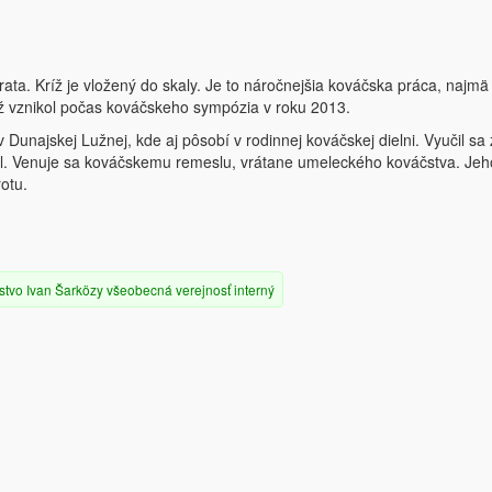
rata. Kríž je vložený do skaly. Je to náročnejšia kováčska práca, najmä
ríž vznikol počas kováčskeho sympózia v roku 2013.
 Dunajskej Lužnej, kde aj pôsobí v rodinnej kováčskej dielni. Vyučil sa
l. Venuje sa kováčskemu remeslu, vrátane umeleckého kováčstva. Jeh
otu.
stvo
Ivan Šarközy
všeobecná verejnosť
interný