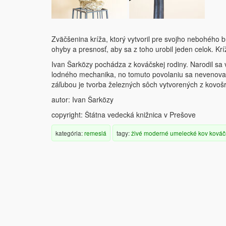
Zväčšenina kríža, ktorý vytvoril pre svojho nebohého b
ohyby a presnosť, aby sa z toho urobil jeden celok. K
Ivan Šarközy pochádza z kováčskej rodiny. Narodil sa v
lodného mechanika, no tomuto povolaniu sa nevenova
záľubou je tvorba železných sôch vytvorených z kovošr
autor: Ivan Šarközy
copyright: Štátna vedecká knižnica v Prešove
kategória:
remeslá
tagy:
živé
moderné
umelecké
kov
kováč