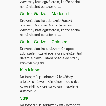
vytvorený katalogizátorom, keďže sochá
nemá vlastné označenie. ...
Ondrej Gadžor - Madona I.
Drevená plastika zobrazuje ženskú
postavu - Madonu. Názov je umelo
vytvorený katalogizátorom, keďže sochá
nemá vlastné označenie. ...
Ondrej Gadžor - Chlapec
Drevená plastika s názvom Chlapec
zobrazuje mužskú postavu s preloženými
rukami s hlavou, ktorá pozerá do strany.
Postava stojí na ...
Klin klinom
Na fotografii je zobrazený kováčsky
artefakt s názvom Klin klinom. Ide o dva
kovové kliny, ktoré su kovaním spojené.
Autorom je ...
Vták
Na fotografii je zobrazený vták vyrobený