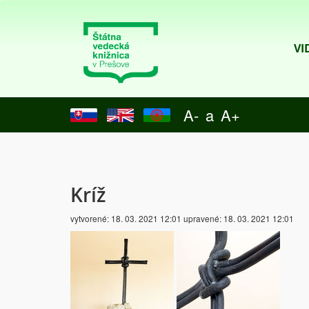
VI
A-
a
A+
Kríž
vytvorené:
18. 03. 2021 12:01
upravené:
18. 03. 2021 12:01