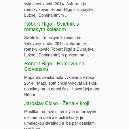
vykovaný v roku 2014. Autorom je
rómsky kováč Róbert Rigó z Dunajskej
Lužnej. Dominantným ...
Róbert Rigó - Svietnik s
rómskym kolesom
Svietnik s rómskym kolesom bol
vykovaný v roku 2014. autorom je
rómsky kováč Róbert Rigó z Dunajskej
Lužnej. Dominantným prvkom na ...
Róbert Rigó - Rómovia na
Slovensku
Mapa Slovenska bola vykovaná v roku
2014. "Mapu som chcel vykovať už skôr,
no nikdy na to nebol čas," hovorí jej autor
Róbert ...
Jaroslav Cicko - Žena v kroji
Plastika, na rozdiel od iných autorových
diel nemá oblé ale ostré tvary, je
umeleckou skratkou a iba pár detailami
vystihuje ...