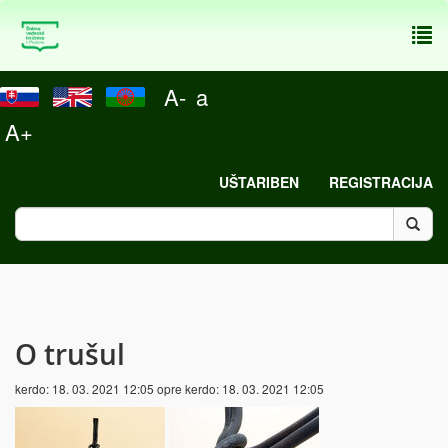
To
nav
A-
a
A+
UŠTARIBEN
REGISTRACIJA
O trušul
kerdo:
18. 03. 2021 12:05
opre kerdo:
18. 03. 2021 12:05