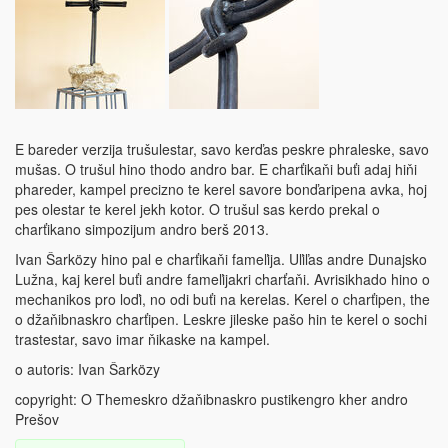
E bareder verzija trušulestar, savo kerďas peskre phraleske, savo
mušas. O trušul hino thodo andro bar. E charťikaňi buťi adaj hiňi
phareder, kampel precizno te kerel savore bonďaripena avka, hoj
pes olestar te kerel jekh kotor. O trušul sas kerdo prekal o
charťikano simpozijum andro berš 2013.
Ivan Šarközy hino pal e charťikaňi fameľija. Uľiľas andre Dunajsko
Lužna, kaj kerel buťi andre fameľijakri charťaňi. Avrisikhado hino o
mechanikos pro loďi, no odi buťi na kerelas. Kerel o charťipen, the
o džaňibnaskro charťipen. Leskre jileske pašo hin te kerel o sochi
trastestar, savo imar ňikaske na kampel.
o autoris: Ivan Šarközy
copyright: O Themeskro džaňibnaskro pustikengro kher andro
Prešov