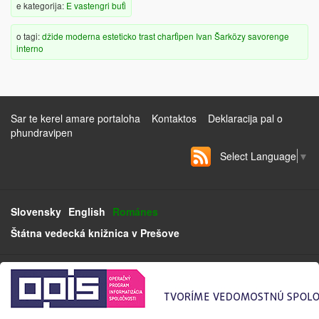
e kategorija:
E vastengri buťi
o tagi:
džide
moderna
esteticko
trast
charťipen
Ivan Šarközy
savorenge
interno
Sar te kerel amare portaloha
Kontaktos
Deklaracija pal o
phundravipen
Select Language
▼
Slovensky
English
Románes
Štátna vedecká knižnica v Prešove