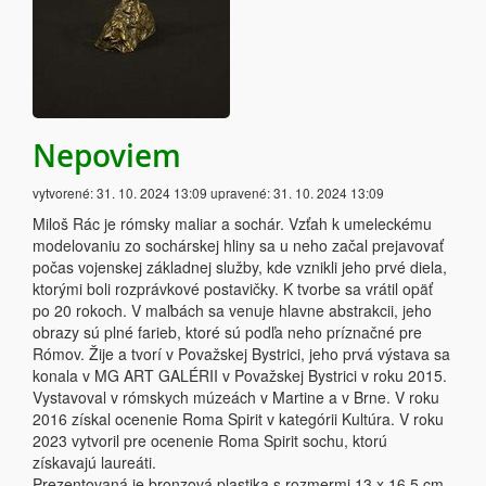
Nepoviem
vytvorené:
31. 10. 2024 13:09
upravené:
31. 10. 2024 13:09
Miloš Rác je rómsky maliar a sochár. Vzťah k umeleckému
modelovaniu zo sochárskej hliny sa u neho začal prejavovať
počas vojenskej základnej služby, kde vznikli jeho prvé diela,
ktorými boli rozprávkové postavičky. K tvorbe sa vrátil opäť
po 20 rokoch. V maľbách sa venuje hlavne abstrakcii, jeho
obrazy sú plné farieb, ktoré sú podľa neho príznačné pre
Rómov. Žije a tvorí v Považskej Bystrici, jeho prvá výstava sa
konala v MG ART GALÉRII v Považskej Bystrici v roku 2015.
Vystavoval v rómskych múzeách v Martine a v Brne. V roku
2016 získal ocenenie Roma Spirit v kategórii Kultúra. V roku
2023 vytvoril pre ocenenie Roma Spirit sochu, ktorú
získavajú laureáti.
Prezentovaná je bronzová plastika s rozmermi 13 x 16,5 cm,