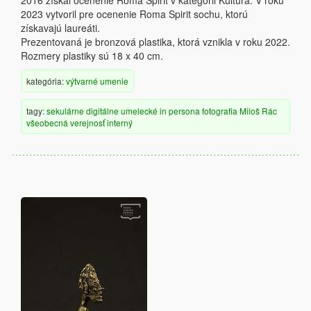
2016 získal ocenenie Roma Spirit v kategórii Kultúra. V roku
2023 vytvoril pre ocenenie Roma Spirit sochu, ktorú
získavajú laureáti.
Prezentovaná je bronzová plastika, ktorá vznikla v roku 2022.
Rozmery plastiky sú 18 x 40 cm.
kategória:
výtvarné umenie
tagy:
sekulárne
digitálne
umelecké
in persona
fotografia
Miloš Rác
všeobecná verejnosť
interný