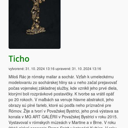
Ticho
vytvorené:
31. 10. 2024 13:16
upravené:
31. 10. 2024 13:16
Miloš Rác je rómsky maliar a sochár. Vzťah k umeleckému
modelovaniu zo sochárskej hliny sa u neho začal prejavovať
počas vojenskej základnej služby, kde vznikli jeho prvé diela,
ktorými boli rozprávkové postavičky. K tvorbe sa vrátil opäť
po 20 rokoch. V maľbách sa venuje hlavne abstrakcii, jeho
obrazy sú plné farieb, ktoré sú podľa neho príznačné pre
Rómov. Žije a tvorí v Považskej Bystrici, jeho prvá výstava sa
konala v MG ART GALÉRII v Považskej Bystrici v roku 2015.
Vystavoval v rómskych múzeách v Martine a v Brne. V roku