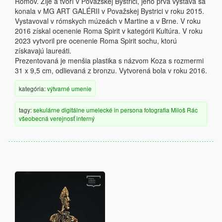
Rómov. Žije a tvorí v Považskej Bystrici, jeho prvá výstava sa
konala v MG ART GALÉRII v Považskej Bystrici v roku 2015.
Vystavoval v rómskych múzeách v Martine a v Brne. V roku
2016 získal ocenenie Roma Spirit v kategórii Kultúra. V roku
2023 vytvoril pre ocenenie Roma Spirit sochu, ktorú
získavajú laureáti.
Prezentovaná je menšia plastika s názvom Koza s rozmermi
31 x 9,5 cm, odlievaná z bronzu. Vytvorená bola v roku 2016.
kategória:
výtvarné umenie
tagy:
sekulárne
digitálne
umelecké
in persona
fotografia
Miloš Rác
všeobecná verejnosť
interný