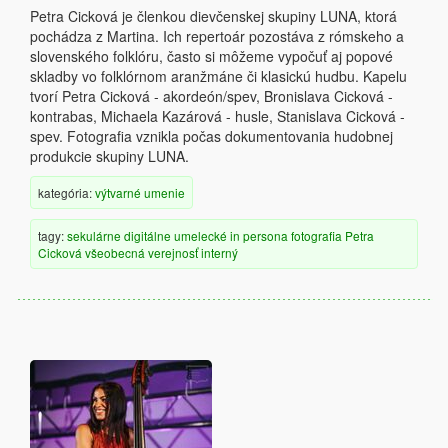
Petra Cicková je členkou dievčenskej skupiny LUNA, ktorá
pochádza z Martina. Ich repertoár pozostáva z rómskeho a
slovenského folklóru, často si môžeme vypočuť aj popové
skladby vo folklórnom aranžmáne či klasickú hudbu. Kapelu
tvorí Petra Cicková - akordeón/spev, Bronislava Cicková -
kontrabas, Michaela Kazárová - husle, Stanislava Cicková -
spev. Fotografia vznikla počas dokumentovania hudobnej
produkcie skupiny LUNA.
kategória:
výtvarné umenie
tagy:
sekulárne
digitálne
umelecké
in persona
fotografia
Petra
Cicková
všeobecná verejnosť
interný