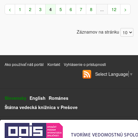
<
1
2
3
4
5
6
7
8
...
12
>
Záznamov na stránku
Ako používať náš portál
Kontakt
Vyhlásenie o prístupnosti
Select Language
▼
Slovensky
English
Románes
Štátna vedecká knižnica v Prešove