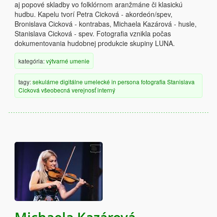
aj popové skladby vo folklórnom aranžmáne či klasickú
hudbu. Kapelu tvorí Petra Cicková - akordeón/spev,
Bronislava Cicková - kontrabas, Michaela Kazárová - husle,
Stanislava Cicková - spev. Fotografia vznikla počas
dokumentovania hudobnej produkcie skupiny LUNA.
kategória:
výtvarné umenie
tagy:
sekulárne
digitálne
umelecké
in persona
fotografia
Stanislava
Cicková
všeobecná verejnosť
interný