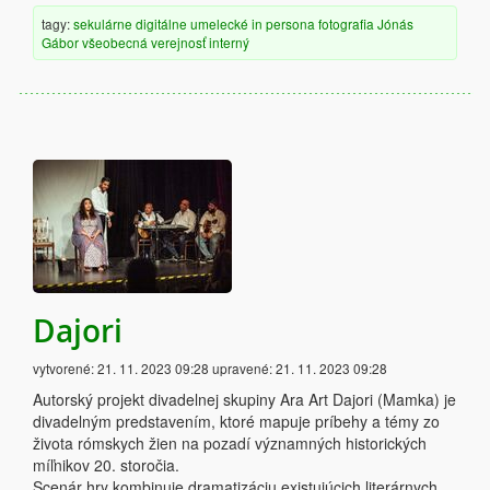
tagy:
sekulárne
digitálne
umelecké
in persona
fotografia
Jónás
Gábor
všeobecná verejnosť
interný
Dajori
vytvorené:
21. 11. 2023 09:28
upravené:
21. 11. 2023 09:28
Autorský projekt divadelnej skupiny Ara Art Dajori (Mamka) je
divadelným predstavením, ktoré mapuje príbehy a témy zo
života rómskych žien na pozadí významných historických
míľnikov 20. storočia.
Scenár hry kombinuje dramatizáciu existujúcich literárnych