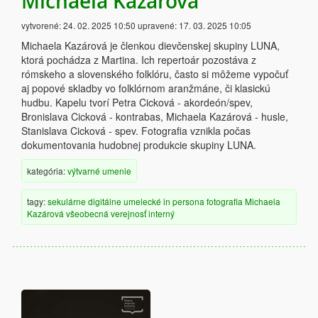
Michaela Kazárová
vytvorené:
24. 02. 2025 10:50
upravené:
17. 03. 2025 10:05
Michaela Kazárová je členkou dievčenskej skupiny LUNA,
ktorá pochádza z Martina. Ich repertoár pozostáva z
rómskeho a slovenského folklóru, často si môžeme vypočuť
aj popové skladby vo folklórnom aranžmáne, či klasickú
hudbu. Kapelu tvorí Petra Cicková - akordeón/spev,
Bronislava Cicková - kontrabas, Michaela Kazárová - husle,
Stanislava Cicková - spev. Fotografia vznikla počas
dokumentovania hudobnej produkcie skupiny LUNA.
kategória:
výtvarné umenie
tagy:
sekulárne
digitálne
umelecké
in persona
fotografia
Michaela
Kazárová
všeobecná verejnosť
interný