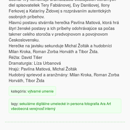
diel spisovateliek Tery Fabiánovej, Evy Danišovej, Ilony
Ferkovej a Kataríny Židovej s rozprávaním autentických
osobných príbehov.
Hlavnú postavu stvárnila herečka Pavlína Matiová, ktorá hrá
štyri ženské postavy a ich príbehy odohrávajúce sa počas
takmer celého storočia v predvojnovom a povojnovom
Československu.
Herečke na javisku sekunduje Michal Žolták a hudobníci
Milan Kroka, Roman Zorba Horváth a Tibor Žida.
Réžia: David Tišer
Dramaturgia: Líza Urbanová
Hrajú: Pavlína Matiová, Michal Žolták
Hudobný sprievod a aranžmány: Milan Kroka, Roman Zorba
Horváth, Tibor Žida
kategória:
výtvarné umenie
tagy:
sekulárne
digitálne
umelecké
in persona
fotografia
Ara Art
všeobecná verejnosť
interný