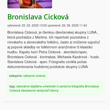
Bronislava Cicková
vytvorené:
25. 02. 2025 13:02
upravené:
26. 06. 2025 11:43
Bronislava Cicková, je členkou dievčenskej skupiny LUNA ,
ktorá pochádza z Martina. Ich repertoár pozostáva z
rómskeho a slovenského folklóru, často si môžeme vypočuť
aj popové skladby vo folklórnom aranžmáne či klasickú
hudbu. Kapelu tvorí Petra Cicková - akordeón/spev,
Bronislava Cicková - kontrabas, Michaela Kazárová - husle,
Stanislava Cicková - spev. Fotografia vznikla počas
dokumentovania hudobnej produkcie skupiny LUNA.
kategória:
výtvarné umenie
tagy:
sekulárne
digitálne
umelecké
in persona
fotografia
Bronislava
Cicková
všeobecná verejnosť
interný