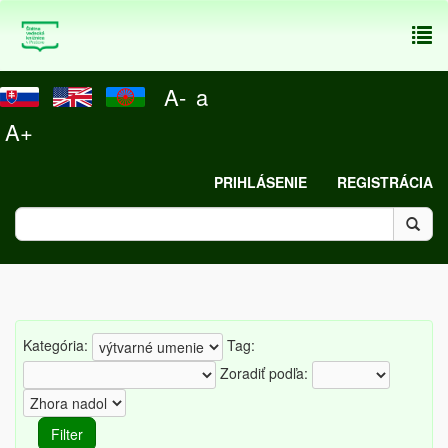
To
nav
A-
a
A+
PRIHLÁSENIE
REGISTRÁCIA
Kategória:
Tag:
Zoradiť podľa: