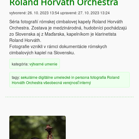
Roland Horváth Orchestra
vytvorené:
26. 10. 2023 13:54
upravené:
27. 10. 2023 13:24
Séria fotografií rómskej cimbalovej kapely Roland Horváth
Orchestra. Zostava je medzinárodná, hudobníci pochádzajú
zo Slovenska aj z Maďarska, kapelníkom je klarinetista
Roland Horváth.
Fotografie vznikli v rámci dokumentácie rómskych
cimbalových kapiel na Slovensku.
kategória:
výtvarné umenie
tagy:
sekulárne
digitálne
umelecké
in persona
fotografia
Roland
Horváth Orchestra
všeobecná verejnosť
interný