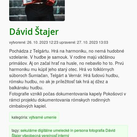
Dávid Štajer
vytvorené:
26. 10. 2023 12:23
upravené:
27. 10. 2023 13:03
Pochádza z Telgártu. Hrá na harmoniku, no nemá hudobné
vzdelanie. V hudbe je samouk. V rodine majú väčšinou
primášov. Aj on začal hrať na husle, no nebavilo ho to. Prvú
harmoniku mu kúpil jeho starý otec. Hrá vo folklórnych
súboroch Šumiačan, Telgárt a Vernár. Hrá ľudovú hudbu,
rómsku hudbu, no ak je príležitosť tak hrá aj džez a
balkánsku hudbu.
Fotografie vznikli počas dokumentovania kapely Pokošovci v
rámci projektu dokumentovania rómskych rodinných
cimbalových kapiel.
kategória:
výtvarné umenie
tagy:
sekulárne
digitálne
umelecké
in persona
fotografia
Dávid
Štajer
všeobecná verejnosť
interný