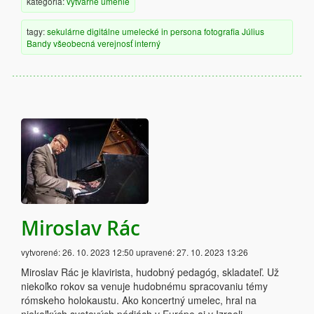
kategória:
výtvarné umenie
tagy:
sekulárne
digitálne
umelecké
in persona
fotografia
Július
Bandy
všeobecná verejnosť
interný
Miroslav Rác
vytvorené:
26. 10. 2023 12:50
upravené:
27. 10. 2023 13:26
Miroslav Rác je klavirista, hudobný pedagóg, skladateľ. Už
niekoľko rokov sa venuje hudobnému spracovaniu témy
rómskeho holokaustu. Ako koncertný umelec, hral na