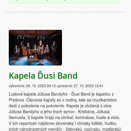
Kapela Ďusi Band
vytvorené:
26. 10. 2023 09:12
upravené:
27. 10. 2023 13:41
Ľudová kapela Júliusa Bandyho - Ďusi Band je kapelou z
Prešova. Členovia kapely sú z rodiny, kde sa muzikantstvo
dedí z pokolenia na pokolenie. Kapela je zložená z otca
Júliusa Bandyho a jeho troch synov - Kristiána, Júliusa,
Samuela. V kapele hrajú na cimbal, kontrabas, husle a violu.
V ich repertoári nájdeme slovenský i rómsky folklór, hudbu
iných národnostných menšín - židovskú, rusínsku, maďarskú,