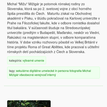
Michal "Mižu" Mižigár je potomok rómskej rodiny zo
Slovenska, ktorá sa po 2. svetovej vojne z obcí horného
Spiša presídlila do Čiech. Maturitu získal na Obchodnej
akadémii v Písku, v štúdiu pokračoval na Karlovej univerzite v
Prahe na Filozofickej fakulte, kde v odbore romistika dosiahol
titul bakalára. V súčasnosti študuje na Stredoeurópskej
univerzite (predtým v Budapešti, Maďarsko, neskôr vo Viedni,
Rakúsko) na magisterskom stupni, v odbore komparatívna
história. V dobe vzniku rozhovoru pôsobil vo Veľkej Británii v
tíme projektu Roma of Great Abilities, kde pracoval s učiteľmi
rómskych detí pochádzajúcich z Čiech a Slovenska.
kategória:
výtvarné umenie
tagy:
sekulárne
digitálne
umelecké
in persona
fotografia
Michal
Mižigár
všeobecná verejnosť
interný