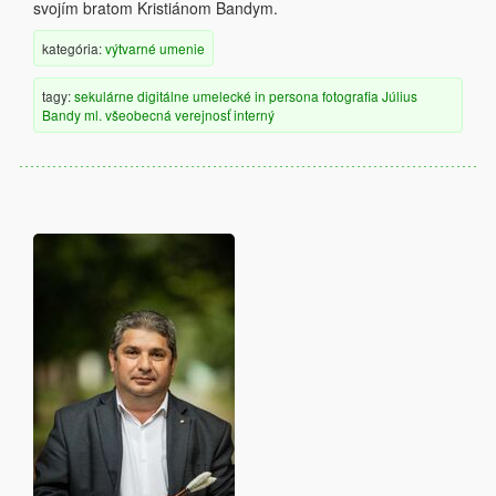
svojím bratom Kristiánom Bandym.
kategória:
výtvarné umenie
tagy:
sekulárne
digitálne
umelecké
in persona
fotografia
Július
Bandy ml.
všeobecná verejnosť
interný