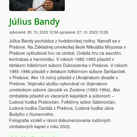
Július Bandy
vytvorené:
26. 10. 2023 12:56
upravené:
27. 10. 2023 13:28
Július Bandy pochádza z hudobníckej rodiny. Narodil sa v
Prešove. Na Základnej umeleckej škole Mikuláša Moyzesa v
Prešove vyštudoval hru na cimbal. Ovláda hru na saxofón,
kontrabas a harmoniku. V rokoch 1982-1983 pôsobil v
detskom folklórnom súbore Dúbravienka v Prešove. V rokoch
1985-1986 pôsobil v detskom folklórnom súbore Šarišanček
v Prešove. Ako 15 ročný pôsobil v Ukrajinskom divadle v
Prešove. Vojenskú službu vykonával vo Vojenskom
umeleckom súbore Jánošík vo Zvolene (1993-1994). Ako
cimbalista pôsobil vo viacerých kapelách a súboroch –
Ľudová hudba Prešovčan, Folklórny súbor Sabinovčan,
Ľudová hudba Čardáš z Prešova, Ľudová hudba Jána
Budyiho z Humenného.
Fotografie vznikli v rámci dokumentovania rodinných
cimbalových kapiel v roku 2022.