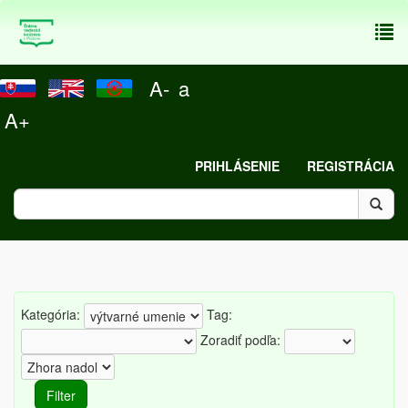
To
nav
A-
a
A+
PRIHLÁSENIE
REGISTRÁCIA
Kategória:
Tag:
Zoradiť podľa: