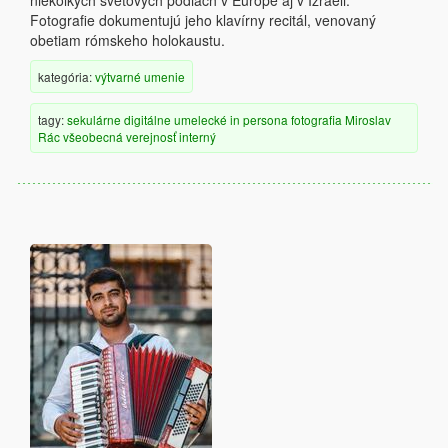
niekoľkých svetových pódiách v Európe aj v Izraeli.
Fotografie dokumentujú jeho klavírny recitál, venovaný
obetiam rómskeho holokaustu.
kategória:
výtvarné umenie
tagy:
sekulárne
digitálne
umelecké
in persona
fotografia
Miroslav
Rác
všeobecná verejnosť
interný