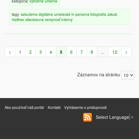
kategória:
výtvarné umenie
tagy:
sekulárne
digitálne
umelecké
in persona
fotografia
Jakub
Haffner
všeobecná verejnosť
interný
<
1
2
3
4
5
6
7
8
...
12
>
Záznamov na stránku
Ako používať náš portál
Kontakt
Vyhlásenie o prístupnosti
Select Language
▼