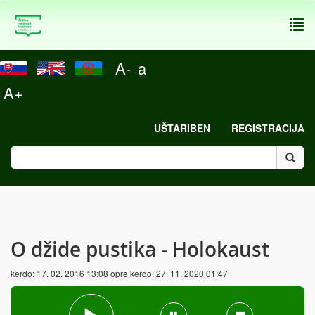
To
nav
A-
a
A+
UŠTARIBEN
REGISTRACIJA
O džide pustika - Holokaust
kerdo:
17. 02. 2016 13:08
opre kerdo:
27. 11. 2020 01:47