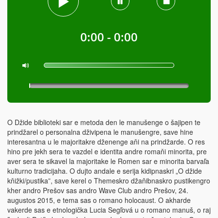
0:00 - 0:00
O Džide biblioteki sar e metoda den le manušenge o šajipen te
prindžarel o personalna dživipena le manušengre, save hine
interesantna u le majoritakre dženenge aňi na prindžarde. O res
hino pre jekh sera te vazdel e identita andre romaňi minorita, pre
aver sera te sikavel la majoritake le Romen sar e minorita barvaľa
kulturno tradicijaha. O dujto andale e serija kidipnaskri „O džide
kňižki/pustika”, save kerel o Themeskro džaňibnaskro pustikengro
kher andro Prešov sas andro Wave Club andro Prešov, 24.
augustos 2015, e tema sas o romano holocaust. O akharde
vakerde sas e etnologička Lucia Segľová u o romano manuš, o raj