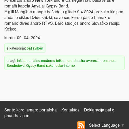
koncertos andro New York andre Carnegie Hall, bašavelas e
romaňi kapela Anyalai Gypsy Band.
E gilľi Mangľom mange bašade u giľade 9.4.2024 prekal o kidipen
andal o ciklos Džide kňižki, savo sas kerdo paš o Lumakro
romano ďives andro RTVS, Baro študijos andro Slovaťiko radijo,
Košice.
kerdo: 09. 04. 2024
e kategorija:
bašaviben
o tagi:
inštrumentalno
moderno
folklorno
orchestra
averestar
romanes
Sendreiovci Gypsy Band
sakoneske
interno
Sar te kerel amare portaloha
Kontaktos
Deklaracija pal o
phundravipen
Select Language
▼