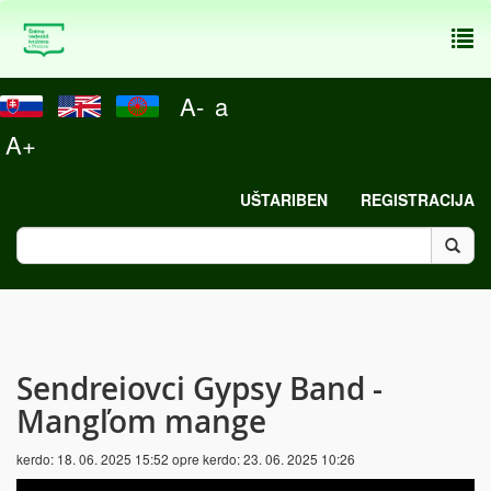
To
nav
A-
a
A+
UŠTARIBEN
REGISTRACIJA
Sendreiovci Gypsy Band -
Mangľom mange
kerdo:
18. 06. 2025 15:52
opre kerdo:
23. 06. 2025 10:26