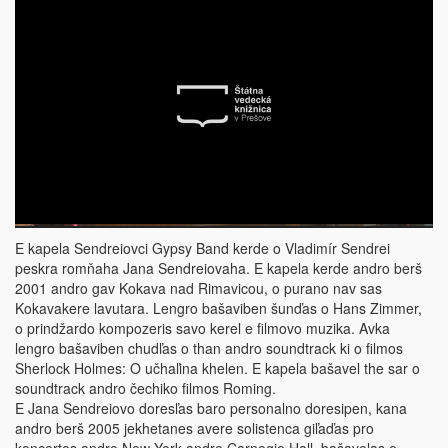
E kapela Sendreiovci Gypsy Band kerde o Vladimír Sendrei
peskra romňaha Jana Sendreiovaha. E kapela kerde andro berš
2001 andro gav Kokava nad Rimavicou, o purano nav sas
Kokavakere lavutara. Lengro bašaviben šunďas o Hans Zimmer,
o prindžardo kompozeris savo kerel e filmovo muzika. Avka
lengro bašaviben chudľas o than andro soundtrack ki o filmos
Sherlock Holmes: O učhaľina khelen. E kapela bašavel the sar o
soundtrack andro čechiko filmos Roming.
E Jana Sendreiovo doresľas baro personalno doresipen, kana
andro berš 2005 jekhetanes avere solistenca giľaďas pro