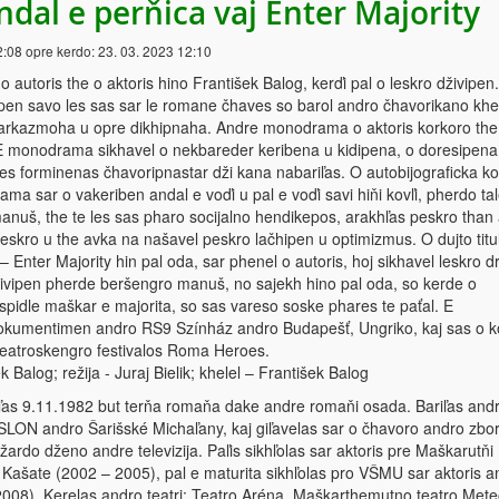
dal e perňica vaj Enter Majority
2:08
opre kerdo:
23. 03. 2023 12:10
autoris the o aktoris hino František Balog, kerďi pal o leskro dživipen
ipen savo les sas sar le romane čhaves so barol andro čhavorikano khe
arkazmoha u opre dikhipnaha. Andre monodrama o aktoris korkoro the
 E monodrama sikhavel o nekbareder keribena u kidipena, o doresipena
es forminenas čhavoripnastar dži kana nabariľas. O autobijograficka ko
ma sar o vakeriben andal e voďi u pal e voďi savi hiňi kovľi, pherdo ta
nuš, the te les sas pharo socijalno hendikepos, arakhľas peskro than
peskro u the avka na našavel peskro lačhipen u optimizmus. O dujto titu
Enter Majority hin pal oda, sar phenel o autoris, hoj sikhavel leskro 
ivipen pherde beršengro manuš, no sajekh hino pal oda, so kerde o
spidle maškar e majorita, so sas vareso soske phares te paťal. E
umentimen andro RS9 Színház andro Budapešť, Ungriko, kaj sas o k
eatroskengro festivalos Roma Heroes.
k Balog; režija - Juraj Bielik; khelel – František Balog
iľas 9.11.1982 but terňa romaňa dake andre romaňi osada. Bariľas and
LON andro Šarišské Michaľany, kaj giľavelas sar o čhavoro andro zbo
džardo dženo andre televizija. Paľis sikhľolas sar aktoris pre Maškarutňi
 Kašate (2002 – 2005), pal e maturita sikhľolas pro VŠMU sar aktoris a
008). Kerelas andro teatri: Teatro Aréna, Maškarthemutno teatro Meteo