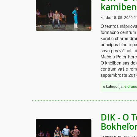
kamiben 
kerdo:
18. 05. 2020 2
O teatros inšpirov
formačno centrum v
kerel o charne dra
principos hino o p
savo pes vičinel L
Mačo u Peter Fer
O kheľiben sas do
centrum vaš e rom
septembroste 201
e kategorija:
e dram
DIK - O T
Bokheľor
kerdo:
18. 05. 2020 1