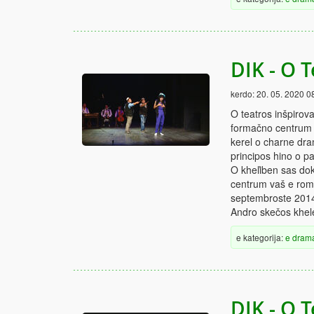
DIK - O T
kerdo:
20. 05. 2020 0
O teatros inšpirov
formačno centrum v
kerel o charne dra
principos hino o p
O kheľiben sas do
centrum vaš e rom
septembroste 201
Andro skečos khele
e kategorija:
e dram
DIK - O T