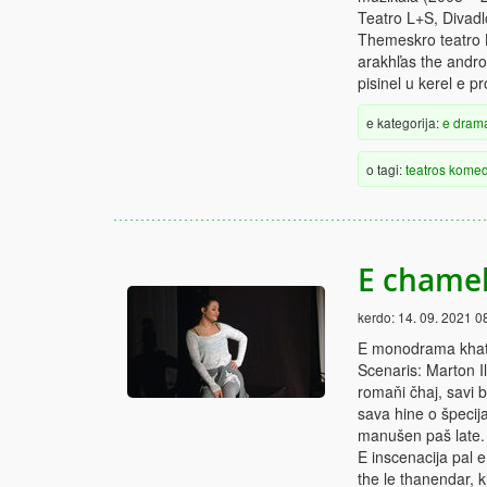
Teatro L+S, Divadl
Themeskro teatro Ko
arakhľas the andro 
pisinel u kerel e p
e kategorija:
e dram
o tagi:
teatros
komed
E chame
kerdo:
14. 09. 2021 0
E monodrama khata
Scenaris: Marton I
romaňi čhaj, savi b
sava hine o špecij
manušen paš late. 
E inscenacija pal 
the le thanendar, 