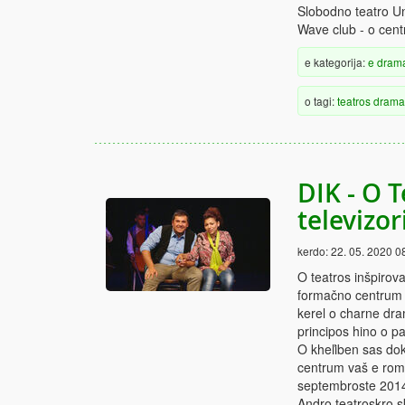
Slobodno teatro U
Wave club - o cent
e kategorija:
e dram
o tagi:
teatros
drama
DIK - O T
televizor
kerdo:
22. 05. 2020 0
O teatros inšpirov
formačno centrum v
kerel o charne dra
principos hino o p
O kheľiben sas do
centrum vaš e rom
septembroste 201
Andro teatroskro s