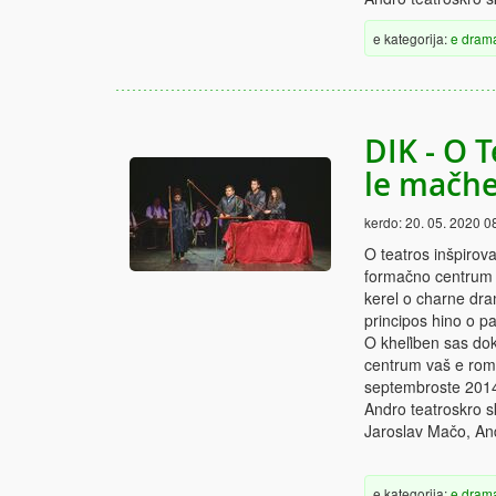
e kategorija:
e dram
DIK - O 
le mačh
kerdo:
20. 05. 2020 0
O teatros inšpirov
formačno centrum v
kerel o charne dra
principos hino o p
O kheľiben sas do
centrum vaš e rom
septembroste 201
Andro teatroskro 
Jaroslav Mačo, And
e kategorija:
e dram