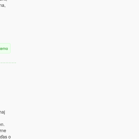
na,
terno
haj
en.
erne
rďas o