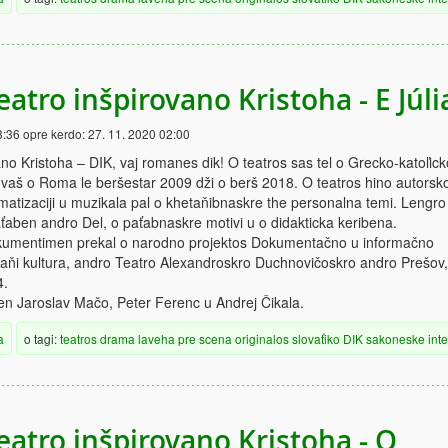
eatro inšpirovano Kristoha - E Júli
8:36
opre kerdo:
27. 11. 2020 02:00
ano Kristoha – DIK, vaj romanes dik! O teatros sas tel o Grecko-katoľick
aš o Roma le beršestar 2009 dži o berš 2018. O teatros hino autorsk
matizaciji u muzikala pal o khetaňibnaskre the personalna temi. Lengro
aťaben andro Del, o paťabnaskre motivi u o didakticka keribena.
kumentimen prekal o narodno projektos Dokumentačno u informačno
aňi kultura, andro Teatro Alexandroskro Duchnovičoskro andro Prešov,
4.
n Jaroslav Mačo, Peter Ferenc u Andrej Čikala.
a
o tagi:
teatros
drama
laveha
pre scena
originalos
slovaťiko
DIK
sakoneske
int
eatro inšpirovano Kristoha - O