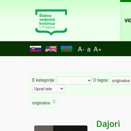
VI
A-
a
A+
E kategorija:
O tagos:
x
originalos
Dajori