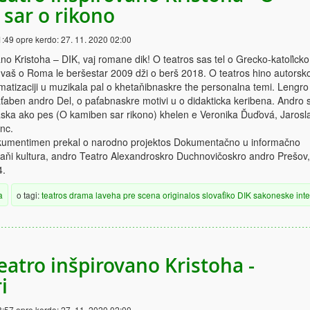
sar o rikono
1:49
opre kerdo:
27. 11. 2020 02:00
ano Kristoha – DIK, vaj romane dik! O teatros sas tel o Grecko-katoľicko
aš o Roma le beršestar 2009 dži o berš 2018. O teatros hino autorsk
matizaciji u muzikala pal o khetaňibnaskre the personalna temi. Lengro
aťaben andro Del, o paťabnaskre motivi u o didakticka keribena. Andro 
áska ako pes (O kamiben sar rikono) khelen e Veronika Ďuďová, Jarosl
enc.
kumentimen prekal o narodno projektos Dokumentačno u informačno
aňi kultura, andro Teatro Alexandroskro Duchnovičoskro andro Prešov,
4.
a
o tagi:
teatros
drama
laveha
pre scena
originalos
slovaťiko
DIK
sakoneske
int
eatro inšpirovano Kristoha -
i
8:57
opre kerdo:
27. 11. 2020 02:00