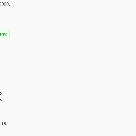
2020,
terno
o
o,
 18.