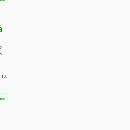
a
o
o,
 18.
erno