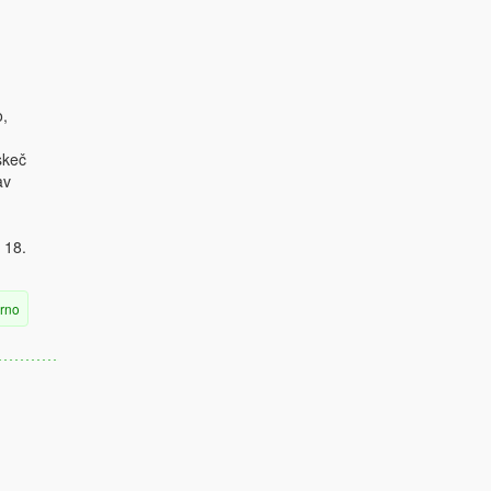
o,
skeč
av
 18.
erno