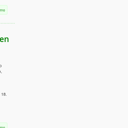
erno
den
o
o,
 18.
erno