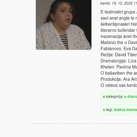
kerdo:
19. 12. 2025 1
E teatroskri grupa
savi anel angle le
šelberšipnaskri his
literarno buťendar
inscenacija anel t
Matiovo the o Davi
Fabiánovo, Eva Da
Režija: David Tišer
Dramaturgija: Líz
Khelen: Pavlína Ma
O bašaviben the a
Produkcija: Ara Art,
O videos sas kerd
e kategorija:
e dram
o tagi:
teatros
drama