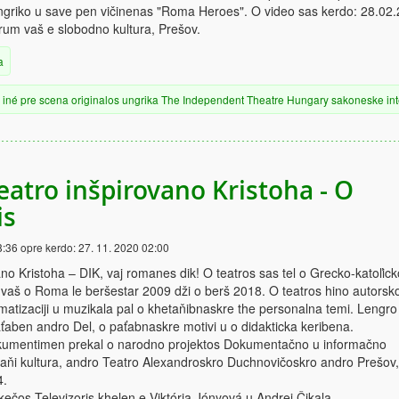
ngriko u save pen vičinenas "Roma Heroes". O video sas kerdo: 28.02.
rum vaš e slobodno kultura, Prešov.
a
iné
pre scena
originalos
ungrika
The Independent Theatre Hungary
sakoneske
in
eatro inšpirovano Kristoha - O
is
8:36
opre kerdo:
27. 11. 2020 02:00
ano Kristoha – DIK, vaj romanes dik! O teatros sas tel o Grecko-katoľick
aš o Roma le beršestar 2009 dži o berš 2018. O teatros hino autorsk
matizaciji u muzikala pal o khetaňibnaskre the personalna temi. Lengro
aťaben andro Del, o paťabnaskre motivi u o didakticka keribena.
kumentimen prekal o narodno projektos Dokumentačno u informačno
aňi kultura, andro Teatro Alexandroskro Duchnovičoskro andro Prešov,
4.
kečos Televizoris khelen e Viktória Jónyová u Andrej Čikala.