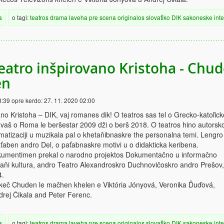
a
o tagi:
teatros
drama
laveha
pre scena
originalos
slovaťiko
DIK
sakoneske
int
Teatro inšpirovano Kristoha - Chu
en
8:39
opre kerdo:
27. 11. 2020 02:00
ano Kristoha – DIK, vaj romanes dik! O teatros sas tel o Grecko-katoľick
aš o Roma le beršestar 2009 dži o berš 2018. O teatros hino autorsk
matizaciji u muzikala pal o khetaňibnaskre the personalna temi. Lengro
aťaben andro Del, o paťabnaskre motivi u o didakticka keribena.
kumentimen prekal o narodno projektos Dokumentačno u informačno
aňi kultura, andro Teatro Alexandroskro Duchnovičoskro andro Prešov,
4.
skeč Chuden le mačhen khelen e Viktória Jónyová, Veronika Ďuďová,
rej Čikala and Peter Ferenc.
a
o tagi:
teatros
drama
laveha
pre scena
originalos
slovaťiko
DIK
sakoneske
int