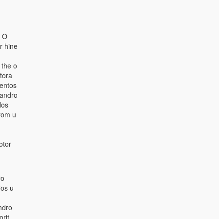
. O
r hine
 the o
tora
lentos
 andro
los
drom u
otor
ro
ros u
ndro
rit,