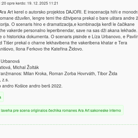
1:20
opre kerdo:
19. 12. 2025 11:21
 Ara Art kerel o autorsko projektos DAJORI. E inscenacija hiňi e monod
 romane džuvľen, lengre temi the dživipena prekal o bare uštara andre 
torija. O scenaris hino e dramatizacija,e kombinacija kerďi le čačikane
 the vakerde personalno leperibnendar, save na sas dži akana lekhade.
he o historicka dokumenta. O scenaris pisinde e Líza Urbanovo, e Pavlí
d Tišer prekal o charne lekhavibena the vakeribena khatar e Tera
nišovo, Ilona Ferkovo the Kateřina Židovo.
a Urbanová
tiová, Michal Žolták
ranžmanos: Milan Kroka, Roman Zorba Hovrváth, Tibor Žida
 z.s.
o andro Košice andro berš 2022.
a
laveha
pre scena
originalos
čechika
romanes
Ara Art
sakoneske
interno