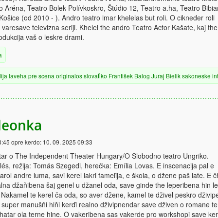
o Aréna, Teatro Bolek Polívkoskro, Štúdio 12, Teatro a.ha, Teatro Bibia
šice (od 2010 - ). Andro teatro imar khelelas but roli. O cikneder roli
varesave televizna seriji. Khelel the andro Teatro Actor Kašate, kaj the
rodukcija vaš o leskre drami.
a
ija
laveha
pre scena
originalos
slovaťiko
František Balog
Juraj Bielik
sakoneske
in
leonka
8:45
opre kerdo:
10. 09. 2025 09:33
r o The Independent Theater Hungary/O Slobodno teatro Ungriko.
llés, režija: Tomás Szegedi, herečka: Emília Lovas. E inscenacija pal e
arol andre luma, savi kerel lakri fameľija, e škola, o džene paš late. E č
alna džaňibena šaj genel u džanel oda, save ginde the leperibena hin le
Nakamel te kerel ča oda, so aver džene, kamel te dživel peskro dživip
e super manušňi hiňi kerďi realno dživipnendar save dživen o romane t
khatar ola terne hine. O vakeribena sas vakerde pro workshopi save ke