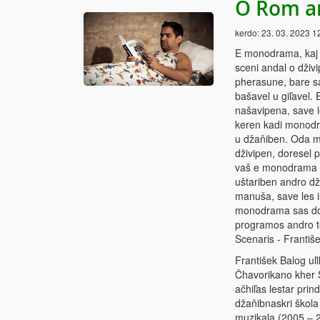
O Rom an
kerdo:
23. 03. 2023 1
E monodrama, kaj o 
sceni andal o dživ
pherasune, bare s
bašavel u giľavel.
našavipena, save l
keren kadi monodra
u džaňiben. Oda ma
dživipen, doresel 
vaš e monodrama – 
uštariben andro dž
manuša, save les i
monodrama sas dok
programos andro t
Scenaris - Františe
František Balog uľ
Čhavorikano kher S
ačhiľas lestar prin
džaňibnaskri škola
muzikala (2005 – 2