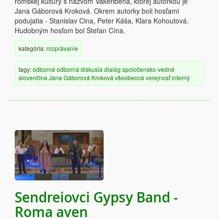
rómskej kultúry s názvom Vakeribena, ktorej autorkou je
Jana Gáborová Kroková. Okrem autorky boli hosťami
podujatia - Stanislav Cina, Peter Káša, Klara Kohoutová.
Hudobným hosťom bol Štefan Cína.
kategória:
rozprávanie
tagy:
odborné
odborná diskusia
dialóg
spoločensko-vedné
slovenčina
Jana Gáborová Kroková
všeobecná verejnosť
interný
Sendreiovci Gypsy Band -
Roma aven