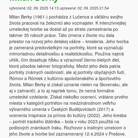
vytvorené:
02. 09. 2025 14:13
upravené:
02. 09. 2025 21:54
Milan Berky (1961-) pochádza z Lučenca a väčšinu svojho
života pracoval na železnici ako vozmajster. K intenzívnejšej
umeleckej tvorbe sa dostal až po strate zamestnania po
takmer 35 rokoch práce. Táto zmena v živote mu dala
priestor na rozvoj jeho detskej vášne – kreslenia. Jeho tvorba
je zameraná predovšetkým na portréty, ktoré sa vyznačujú
mimoriadnou detailnosťou a realistickosťou. Používa najmä
uhlík, čím dosahuje hĺbku a výraznosť čierno-bielych diel,
ktoré pôsobia takmer fotograficky. Medzi jeho diela patria
portréty známych osobností, ale aj portréty obyčajných ľudí,
Rómov a Rómiek z kultúrno-spoločenského a športového
života. Milan Berky si získal uznanie nielen na Slovensku, ale
aj v zahraničí, a to aj napriek tomu, že nemá formálne
umelecké vzdelanie. Získal niekoľko ocenení, vrátane prvého
miesta v kategórii portrétov na medzinárodnom veľtrhu
výtvarného umenia v Českých Budějoviciach (2017) a
ocenenia Inspirace za prínos do kultúry (2022). Jeho kresba
– portrét irackého štátnika – bola v roku 2023 použitá na
poštových známkach Iraku. Rozhovor s insitným umelcom o
jeho živote a tvorbe bol zaznamenaný 12.4.2024 v Prešove.