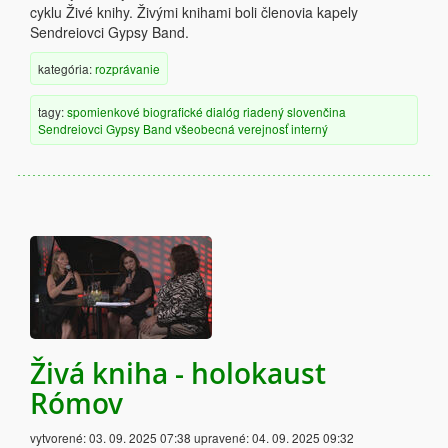
cyklu Živé knihy. Živými knihami boli členovia kapely
Sendreiovci Gypsy Band.
kategória:
rozprávanie
tagy:
spomienkové
biografické
dialóg
riadený
slovenčina
Sendreiovci Gypsy Band
všeobecná verejnosť
interný
Živá kniha - holokaust
Rómov
vytvorené:
03. 09. 2025 07:38
upravené:
04. 09. 2025 09:32