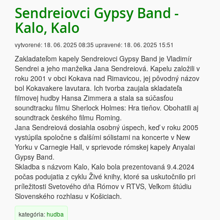
Sendreiovci Gypsy Band -
Kalo, Kalo
vytvorené:
18. 06. 2025 08:35
upravené:
18. 06. 2025 15:51
Zakladateľom kapely Sendreiovci Gypsy Band je Vladimír
Sendrei a jeho manželka Jana Sendreiová. Kapelu založili v
roku 2001 v obci Kokava nad Rimavicou, jej pôvodný názov
bol Kokavakere lavutara. Ich tvorba zaujala skladateľa
filmovej hudby Hansa Zimmera a stala sa súčasťou
soundtracku filmu Sherlock Holmes: Hra tieňov. Obohatili aj
soundtrack českého filmu Roming.
Jana Sendreiová dosiahla osobný úspech, keď v roku 2005
vystúpila spoločne s ďalšími sólistami na koncerte v New
Yorku v Carnegie Hall, v sprievode rómskej kapely Anyalai
Gypsy Band.
Skladba s názvom Kalo, Kalo bola prezentovaná 9.4.2024
počas podujatia z cyklu Živé knihy, ktoré sa uskutočnilo pri
príležitosti Svetového dňa Rómov v RTVS, Veľkom štúdiu
Slovenského rozhlasu v Košiciach.
kategória:
hudba