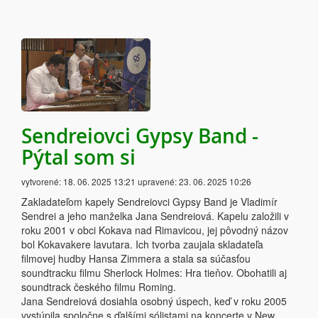
Sendreiovci Gypsy Band -
Pýtal som si
vytvorené:
18. 06. 2025 13:21
upravené:
23. 06. 2025 10:26
Zakladateľom kapely Sendreiovci Gypsy Band je Vladimír
Sendrei a jeho manželka Jana Sendreiová. Kapelu založili v
roku 2001 v obci Kokava nad Rimavicou, jej pôvodný názov
bol Kokavakere lavutara. Ich tvorba zaujala skladateľa
filmovej hudby Hansa Zimmera a stala sa súčasťou
soundtracku filmu Sherlock Holmes: Hra tieňov. Obohatili aj
soundtrack českého filmu Roming.
Jana Sendreiová dosiahla osobný úspech, keď v roku 2005
vystúpila spoločne s ďalšími sólistami na koncerte v New