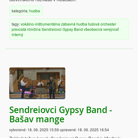
kategória:
hudba
tagy:
vokálno-inštrumentálna
zábavná hudba
ľudová
orchester
prevzatá
rómčina
Sendreiovci Gypsy Band
všeobecná verejnosť
interný
Sendreiovci Gypsy Band -
Bašav mange
vytvorené:
18. 06. 2025 15:59
upravené:
18. 06. 2025 16:54