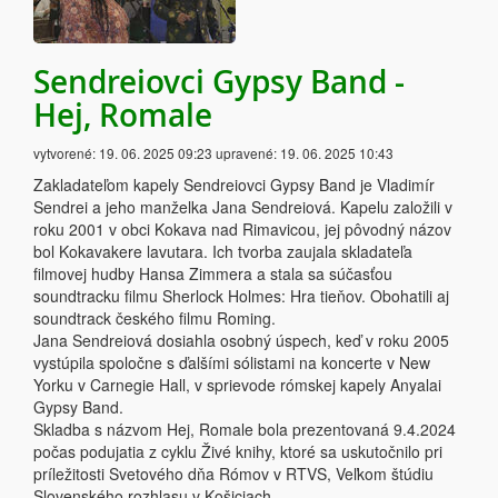
Sendreiovci Gypsy Band -
Hej, Romale
vytvorené:
19. 06. 2025 09:23
upravené:
19. 06. 2025 10:43
Zakladateľom kapely Sendreiovci Gypsy Band je Vladimír
Sendrei a jeho manželka Jana Sendreiová. Kapelu založili v
roku 2001 v obci Kokava nad Rimavicou, jej pôvodný názov
bol Kokavakere lavutara. Ich tvorba zaujala skladateľa
filmovej hudby Hansa Zimmera a stala sa súčasťou
soundtracku filmu Sherlock Holmes: Hra tieňov. Obohatili aj
soundtrack českého filmu Roming.
Jana Sendreiová dosiahla osobný úspech, keď v roku 2005
vystúpila spoločne s ďalšími sólistami na koncerte v New
Yorku v Carnegie Hall, v sprievode rómskej kapely Anyalai
Gypsy Band.
Skladba s názvom Hej, Romale bola prezentovaná 9.4.2024
počas podujatia z cyklu Živé knihy, ktoré sa uskutočnilo pri
príležitosti Svetového dňa Rómov v RTVS, Veľkom štúdiu
Slovenského rozhlasu v Košiciach.