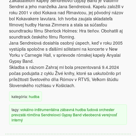
Zakladateľom kapely Sendreiovci Gypsy Band je Vladimír
Sendrei a jeho manželka Jana Sendreiová. Kapelu založili v
roku 2001 v obci Kokava nad Rimavicou, jej pôvodný názov
bol Kokavakere lavutara. Ich tvorba zaujala skladateľa
filmovej hudby Hansa Zimmera a stala sa súčasťou
soundtracku filmu Sherlock Holmes: Hra tieňov. Obohatili aj
soundtrack českého filmu Roming.
Jana Sendreiová dosiahla osobný úspech, keď v roku 2005
vystúpila spoločne s ďalšími sólistami na koncerte v New
Yorku v Carnegie Hall, v sprievode rómskej kapely Anyalai
Gypsy Band.
Skladba s názvom Zahraj mi bola prezentovaná 9.4.2024
počas podujatia z cyklu Živé knihy, ktoré sa uskutočnilo pri
príležitosti Svetového dňa Rómov v RTVS, Veľkom štúdiu
Slovenského rozhlasu v Košiciach.
kategória:
hudba
tagy:
vokálno-inštrumentálna
zábavná hudba
ľudová
orchester
prevzatá
rómčina
Sendreiovci Gypsy Band
všeobecná verejnosť
interný