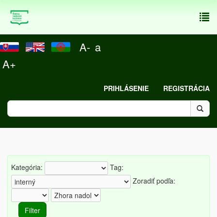
To
nav
A-
a
A+
PRIHLÁSENIE
REGISTRÁCIA
Kategória:
Tag:
Zoradiť podľa: