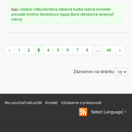
tagy:
vokálno-inštrumentálna
zábavná hudba
ľudová
orchester
prevzatá
rómčina
Sendreiovci Gypsy Band
všeobecná verejnosť
interný
<
1
2
3
4
5
6
7
8
...
46
>
Záznamov na stránku
Ako používať náš portál
Kontakt
Vyhlásenie o prístupnosti
Select Language
▼