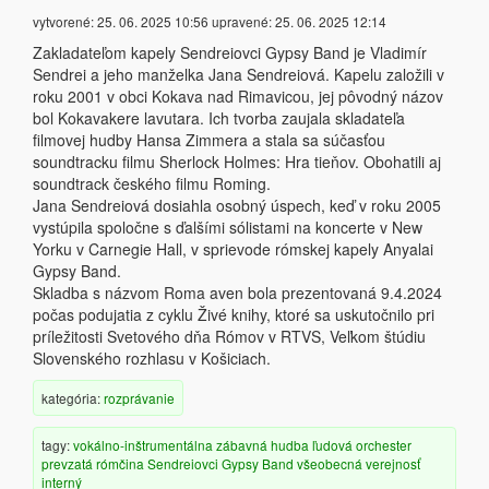
vytvorené:
25. 06. 2025 10:56
upravené:
25. 06. 2025 12:14
Zakladateľom kapely Sendreiovci Gypsy Band je Vladimír
Sendrei a jeho manželka Jana Sendreiová. Kapelu založili v
roku 2001 v obci Kokava nad Rimavicou, jej pôvodný názov
bol Kokavakere lavutara. Ich tvorba zaujala skladateľa
filmovej hudby Hansa Zimmera a stala sa súčasťou
soundtracku filmu Sherlock Holmes: Hra tieňov. Obohatili aj
soundtrack českého filmu Roming.
Jana Sendreiová dosiahla osobný úspech, keď v roku 2005
vystúpila spoločne s ďalšími sólistami na koncerte v New
Yorku v Carnegie Hall, v sprievode rómskej kapely Anyalai
Gypsy Band.
Skladba s názvom Roma aven bola prezentovaná 9.4.2024
počas podujatia z cyklu Živé knihy, ktoré sa uskutočnilo pri
príležitosti Svetového dňa Rómov v RTVS, Veľkom štúdiu
Slovenského rozhlasu v Košiciach.
kategória:
rozprávanie
tagy:
vokálno-inštrumentálna
zábavná hudba
ľudová
orchester
prevzatá
rómčina
Sendreiovci Gypsy Band
všeobecná verejnosť
interný