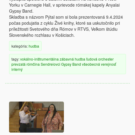
Yorku v Carnegie Hall, v sprievode rómskej kapely Anyalai
Gypsy Band.
Skladba s názvom Pýtal som si bola prezentovaná 9.4.2024
počas podujatia z cyklu Živé knihy, ktoré sa uskutočnilo pri
príležitosti Svetového dňa Rómov v RTVS, Veľkom štúdiu
Slovenského rozhlasu v Košiciach.
kategória:
hudba
tagy:
vokálno-inštrumentálna
zábavná hudba
ľudová
orchester
prevzatá
rómčina
Sendreiovci Gypsy Band
všeobecná verejnosť
interný