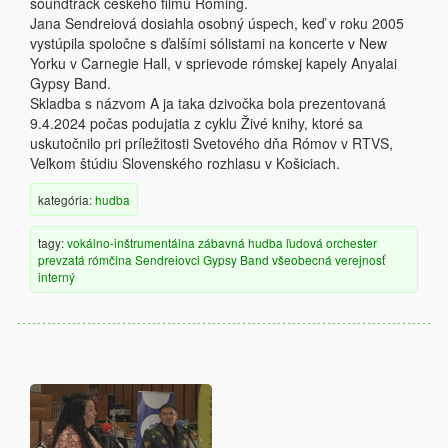
soundtrack českého filmu Roming.
Jana Sendreiová dosiahla osobný úspech, keď v roku 2005
vystúpila spoločne s ďalšími sólistami na koncerte v New
Yorku v Carnegie Hall, v sprievode rómskej kapely Anyalai
Gypsy Band.
Skladba s názvom A ja taka dzivočka bola prezentovaná
9.4.2024 počas podujatia z cyklu Živé knihy, ktoré sa
uskutočnilo pri príležitosti Svetového dňa Rómov v RTVS,
Veľkom štúdiu Slovenského rozhlasu v Košiciach.
kategória:
hudba
tagy:
vokálno-inštrumentálna
zábavná hudba
ľudová
orchester
prevzatá
rómčina
Sendreiovci Gypsy Band
všeobecná verejnosť
interný