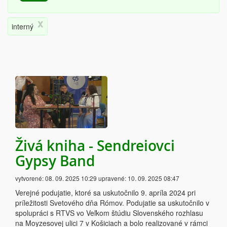
x
interný
Živá kniha - Sendreiovci
Gypsy Band
vytvorené:
08. 09. 2025 10:29
upravené:
10. 09. 2025 08:47
Verejné podujatie, ktoré sa uskutočnilo 9. apríla 2024 pri
príležitosti Svetového dňa Rómov. Podujatie sa uskutočnilo v
spolupráci s RTVS vo Veľkom štúdiu Slovenského rozhlasu
na Moyzesovej ulici 7 v Košiciach a bolo realizované v rámci