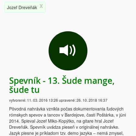
x
Jozef Dreveňák
Spevník - 13. Šude mange,
šude tu
vytvorené:
11. 03. 2016 13:26
upravené:
26. 10. 2018 16:37
Pôvodná nahrávka vznikla počas dokumentovania ľudových
rómskych spevov a tancov v Bardejove, časti Poštárka, v júni
2014. Spieval Jozef Miko-Kopýtko, na gitare hral Jozef
Dreveňák. Spevník uvádza pieseň v originálnej nahrávke.
Jazyk piesne je príkladom tzv. demo jazyka – nemá zmysel,