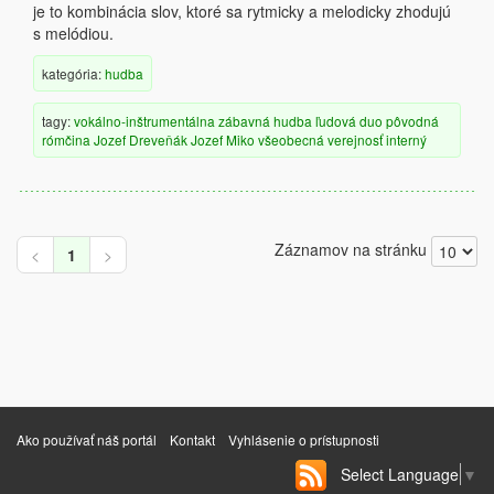
je to kombinácia slov, ktoré sa rytmicky a melodicky zhodujú
s melódiou.
kategória:
hudba
tagy:
vokálno-inštrumentálna
zábavná hudba
ľudová
duo
pôvodná
rómčina
Jozef Dreveňák
Jozef Miko
všeobecná verejnosť
interný
Záznamov na stránku
<
1
>
Ako používať náš portál
Kontakt
Vyhlásenie o prístupnosti
Select Language
▼