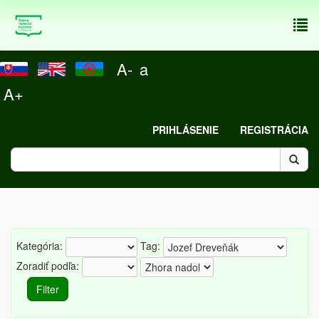
To
nav
A-
a
A+
PRIHLÁSENIE
REGISTRÁCIA
Kategória:
Tag:
Zoradiť podľa: