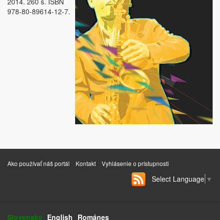
2014. 260 s. ISBN
978-80-89614-12-7.
Ako používať náš portál
Kontakt
Vyhlásenie o prístupnosti
Select Language
▼
Slovensky
English
Románes