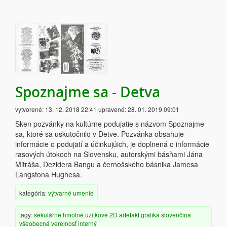
Spoznajme sa - Detva
vytvorené:
13. 12. 2018 22:41
upravené:
28. 01. 2019 09:01
Sken pozvánky na kultúrne podujatie s názvom Spoznajme
sa, ktoré sa uskutočnilo v Detve. Pozvánka obsahuje
informácie o podujatí a účinkujúich, je doplnená o informácie
rasových útokoch na Slovensku, autorskými básňami Jána
Mitráša, Dezidera Bangu a černošského básnika Jamesa
Langstona Hughesa.
kategória:
výtvarné umenie
tagy:
sekulárne
hmotné
úžitkové
2D artefakt
grafika
slovenčina
všeobecná verejnosť
interný