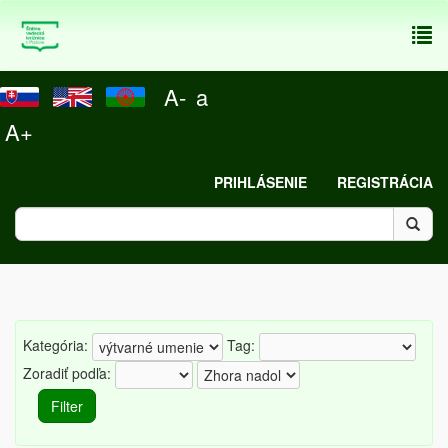
To
nav
A-
a
A+
PRIHLÁSENIE
REGISTRÁCIA
Kategória:
Tag:
Zoradiť podľa: