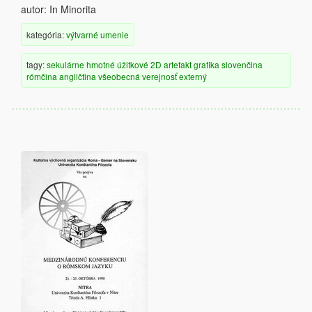
autor:
In Minorita
kategória:
výtvarné umenie
tagy:
sekulárne
hmotné
úžitkové
2D artefakt
grafika
slovenčina
rómčina
angličtina
všeobecná verejnosť
externý