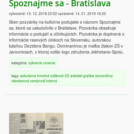
Spoznajme sa - Bratislava
vytvorené:
13. 12. 2018 22:52
upravené:
14. 01. 2019 16:33
Sken pozvánky na kultúrne podujatie s názvom Spoznajme
sa, ktoré sa uskutočnilo v Bratislave. Pozvánka obsahuje
informácie o podujatí a účinkujúcich. Pozvánka je doplnená o
informácie rasových útokoch na Slovensku, autorskou
básňou Dezidera Bangu. Dominantnou je maľba žiakov ZŠ v
Jarovniciach, z ktorej vzišlo logo združenia Jekhetane-Spolu.
kategória:
výtvarné umenie
tagy:
sekulárne
hmotné
úžitkové
2D artefakt
grafika
slovenčina
všeobecná verejnosť
interný