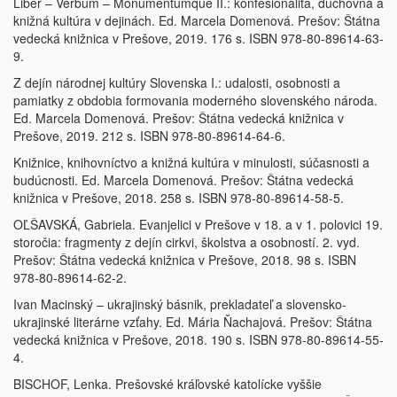
Liber – Verbum – Monumentumque II.: konfesionalita, duchovná a
knižná kultúra v dejinách. Ed. Marcela Domenová. Prešov: Štátna
vedecká knižnica v Prešove, 2019. 176 s. ISBN 978-80-89614-63-
9.
Z dejín národnej kultúry Slovenska I.: udalosti, osobnosti a
pamiatky z obdobia formovania moderného slovenského národa.
Ed. Marcela Domenová. Prešov: Štátna vedecká knižnica v
Prešove, 2019. 212 s. ISBN 978-80-89614-64-6.
Knižnice, knihovníctvo a knižná kultúra v minulosti, súčasnosti a
budúcnosti. Ed. Marcela Domenová. Prešov: Štátna vedecká
knižnica v Prešove, 2018. 258 s. ISBN 978-80-89614-58-5.
OĽŠAVSKÁ, Gabriela. Evanjelici v Prešove v 18. a v 1. polovici 19.
storočia: fragmenty z dejín cirkvi, školstva a osobností. 2. vyd.
Prešov: Štátna vedecká knižnica v Prešove, 2018. 98 s. ISBN
978-80-89614-62-2.
Ivan Macinský – ukrajinský básnik, prekladateľ a slovensko-
ukrajinské literárne vzťahy. Ed. Mária Ňachajová. Prešov: Štátna
vedecká knižnica v Prešove, 2018. 190 s. ISBN 978-80-89614-55-
4.
BISCHOF, Lenka. Prešovské kráľovské katolícke vyššie