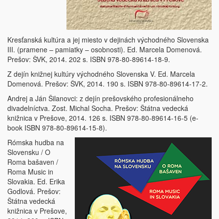
Kresťanská kultúra a jej miesto v dejinách východného Slovenska
III. (pramene – pamiatky – osobnosti). Ed. Marcela Domenová.
Prešov: ŠVK, 2014. 202 s. ISBN 978-80-89614-18-9.
Z dejín knižnej kultúry východného Slovenska V. Ed. Marcela
Domenová. Prešov: ŠVK, 2014. 190 s. ISBN 978-80-89614-17-2.
Andrej a Ján Šilanovci: z dejín prešovského profesionálneho
divadelníctva. Zost. Michal Socha. Prešov: Štátna vedecká
knižnica v Prešove, 2014. 126 s. ISBN 978-80-89614-16-5 (e-
book ISBN 978-80-89614-15-8).
Rómska hudba na
Slovensku / O
Roma bašaven /
Roma Music in
Slovakia. Ed. Erika
Godlová. Prešov:
Štátna vedecká
knižnica v Prešove,