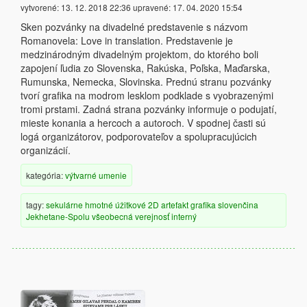
vytvorené:
13. 12. 2018 22:36
upravené:
17. 04. 2020 15:54
Sken pozvánky na divadelné predstavenie s názvom
Romanovela: Love in translation. Predstavenie je
medzinárodným divadelným projektom, do ktorého boli
zapojení ľudia zo Slovenska, Rakúska, Poľska, Maďarska,
Rumunska, Nemecka, Slovinska. Prednú stranu pozvánky
tvorí grafika na modrom lesklom podklade s vyobrazenými
tromi prstami. Zadná strana pozvánky informuje o podujatí,
mieste konania a hercoch a autoroch. V spodnej časti sú
logá organizátorov, podporovateľov a spolupracujúcich
organizácií.
kategória:
výtvarné umenie
tagy:
sekulárne
hmotné
úžitkové
2D artefakt
grafika
slovenčina
Jekhetane-Spolu
všeobecná verejnosť
interný