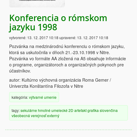
Konferencia o rómskom
jazyku 1998
vytvorené:
13. 12. 2017 10:18
upravené:
13. 12. 2017 10:18
Pozvánka na medzinárodnú konferenciu o rómskom jazyku,
ktorá sa uskutočnila v dňoch 21.-23.10.1998 v Nitre.
Pozvánka vo formáte AA zložená na A5 obsahuje informácie
o programe, organizátoroch a organizačných pokynoch pre
účastníkov.
autor:
Kultúrno výchovná organizácia Roma Gemer /
Univerzita Konštantína Filozofa v Nitre
kategória:
výtvarné umenie
tagy:
sekulárne
hmotné
umelecké
2D artefakt
grafika
slovenčina
všeobecná verejnosť
externý