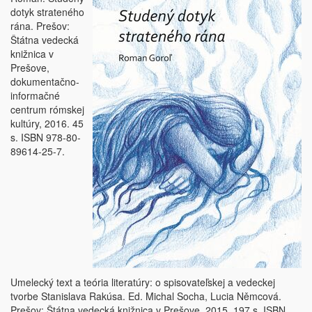
dotyk strateného
rána. Prešov:
Štátna vedecká
knižnica v
Prešove,
dokumentačno-
informačné
centrum rómskej
kultúry, 2016. 45
s. ISBN 978-80-
89614-25-7.
Umelecký text a teória literatúry: o spisovateľskej a vedeckej
tvorbe Stanislava Rakúsa. Ed. Michal Socha, Lucia Němcová.
Prešov: Štátna vedecká knižnica v Prešove, 2015. 197 s. ISBN