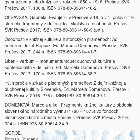
gymnázium a jeho knižnice v rokoch 1850 – 1918. Prešov: ŠVK
Prešov, 2017. 136 s. ISBN 978-80-89614-46-2.
OĽŠAVSKÁ, Gabriela. Evanjelici v Prešove v 18. a v 1. polovici 19.
storočia: fragmenty z dejín cirkvi, školstva a osobností. Prešov:
ŠVK Prešov, 2017. ISBN 978-80-89614-50-9 (pdf).
Osobnosti v knižnej kultúre a historických prameňoch: Ad
honorem Jozef Repčák. Ed. Marcela Domenová. Prešov : ŠVK
Prešov, 2017. 244 s. ISBN 978-80-89614-41-7.
Liber – verbum – monumentumque: duchovná kultúra a
konfesionalita v dejinách. Ed. Marcela Domenová. Prešov : ŠVK
Prešov, 2017. 170 s. ISBN 978-80-89614-38-7.
19. storočie v zrkadle písomných prameňov: Z dejín knižnej a
duchovnej kultúry Slovenska. Ed. Marcela Domenová. Prešov :
ŠVK Prešov, 2016. 276 s. ISBN 987-80-89614-30-1.
DOMENOVÁ, Marcela a kol. Fragmenty knižnej kultúry z obdobia
slovenského národného vývinu (1780 – 1875) vo fondoch
historických knižníc mesta Prešov I. Prešov: ŠVK Prešov, 2016.
324 s. ISBN 978-80-89614-34-9.
GOROĽ,
Roman. Studený