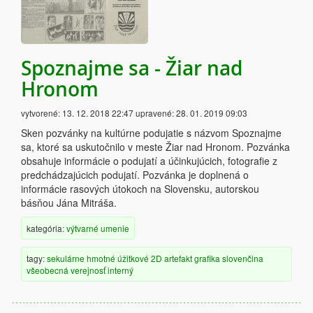
Spoznajme sa - Žiar nad
Hronom
vytvorené:
13. 12. 2018 22:47
upravené:
28. 01. 2019 09:03
Sken pozvánky na kultúrne podujatie s názvom Spoznajme
sa, ktoré sa uskutočnilo v meste Žiar nad Hronom. Pozvánka
obsahuje informácie o podujatí a účinkujúcich, fotografie z
predchádzajúcich podujatí. Pozvánka je doplnená o
informácie rasových útokoch na Slovensku, autorskou
básňou Jána Mitráša.
kategória:
výtvarné umenie
tagy:
sekulárne
hmotné
úžitkové
2D artefakt
grafika
slovenčina
všeobecná verejnosť
interný