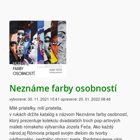
Neznáme farby osobností
vytvorené:
30. 11. 2021 10:41
upravené:
20. 01. 2022 08:46
Milé priateľky, milí priatelia,
v rukách držíte katalóg s názvom Neznáme farby osobností,
ktorý prezentuje kolekciu dvadsiatich troch pop-artových
malieb rómskeho výtvarníka Jozefa Feča. Ako každý
národ,aj Rómovia prispeli svojim dielom do tvorby
nádherného, pestrého obrazu sveta. Predstavujeme vám