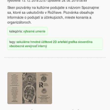
vytvorené:
13. 12. 2018 22:57
upravené:
28. 06. 2019 08:49
Sken pozvánky na kultúrne podujatie s názvom Spoznajme
sa, ktoré sa uskutočnilo v Rožňave. Pozvánka obsahuje
informácie o podujatí a účinkujúcich, mieste konania a
organizátoroch.
kategória:
výtvarné umenie
tagy:
sekulárne
hmotné
úžitkové
2D artefakt
grafika
slovenčina
všeobecná verejnosť
interný