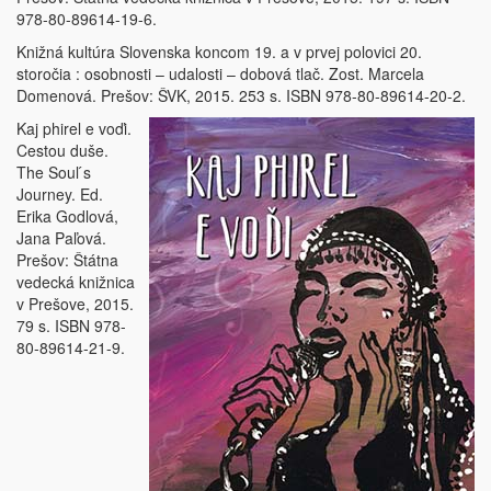
978-80-89614-19-6.
Knižná kultúra Slovenska koncom 19. a v prvej polovici 20.
storočia : osobnosti – udalosti – dobová tlač. Zost. Marcela
Domenová. Prešov: ŠVK, 2015. 253 s. ISBN 978-80-89614-20-2.
Kaj phirel e voďi.
Cestou duše.
The Soul ́s
Journey. Ed.
Erika Godlová,
Jana Paľová.
Prešov: Štátna
vedecká knižnica
v Prešove, 2015.
79 s. ISBN 978-
80-89614-21-9.