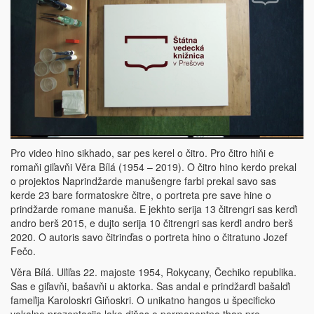
Pro video hino sikhado, sar pes kerel o čitro. Pro čitro hiňi e
romaňi giľavňi Věra Bílá (1954 – 2019). O čitro hino kerdo prekal
o projektos Naprindžarde manušengre farbi prekal savo sas
kerde 23 bare formatoskre čitre, o portreta pre save hine o
prindžarde romane manuša. E jekhto serija 13 čitrengri sas kerďi
andro berš 2015, e dujto serija 10 čitrengri sas kerďi andro berš
2020. O autoris savo čitrinďas o portreta hino o čitratuno Jozef
Fečo.
Věra Bílá. Uľiľas 22. majoste 1954, Rokycany, Čechiko republika.
Sas e giľavňi, bašavňi u aktorka. Sas andal e prindžarďi bašalďi
fameľija Karoloskri Giňoskri. O unikatno hangos u špecificko