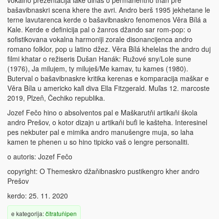
vokalno prezentacija lake diňas o permanentno than pre
bašavibnaskri scena khere the avri. Andro berš 1995 jekhetane le
terne lavutarenca kerde o bašavibnaskro fenomenos Věra Bílá a
Kale. Kerde e definicija pal o žanros džando sar rom-pop: o
sofistikovana vokalna harmoniji zorale disonancijenca andro
romano folklor, pop u latino džez. Věra Bílá khelelas the andro duj
filmi khatar o režiseris Dušan Hanák: Ružové sny/Lole sune
(1976), Ja milujem, ty miluješ/Me kamav, tu kames (1980).
Buterval o bašavibnaskre kritika kerenas e komparacija maškar e
Věra Bíla u americko kaľi diva Ella Fitzgerald. Muľas 12. marcoste
2019, Plzeň, Čechiko republika.
Jozef Fečo hino o absolventos pal e Maškarutňi artikaňi škola
andro Prešov, o kotor dizajn u artikaňi buťi le kašteha. Interesinel
pes nekbuter pal e mimika andro manušengre muja, so laha
kamen te phenen u so hino tipicko vaš o lengre personaliti.
o autoris: Jozef Fečo
copyright: O Themeskro džaňibnaskro pustikengro kher andro
Prešov
kerdo: 25. 11. 2020
e kategorija:
čitratuňipen