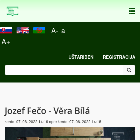
To
nav
A-
a
A+
UŠTARIBEN
REGISTRACIJA
Jozef Fečo - Věra Bílá
kerdo:
07. 06. 2022 14:16
opre kerdo:
07. 06. 2022 14:18