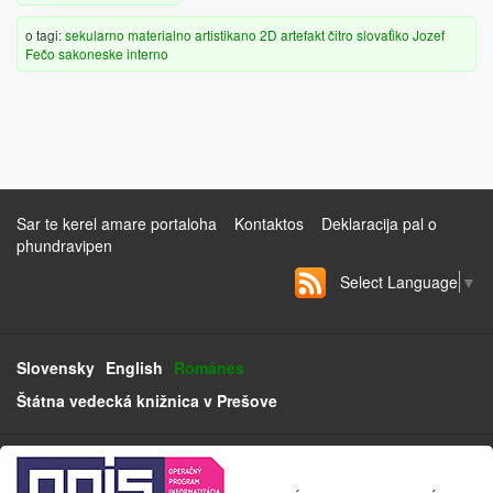
o tagi:
sekularno
materialno
artistikano
2D artefakt
čitro
slovaťiko
Jozef
Fečo
sakoneske
interno
Sar te kerel amare portaloha
Kontaktos
Deklaracija pal o
phundravipen
Select Language
▼
Slovensky
English
Románes
Štátna vedecká knižnica v Prešove