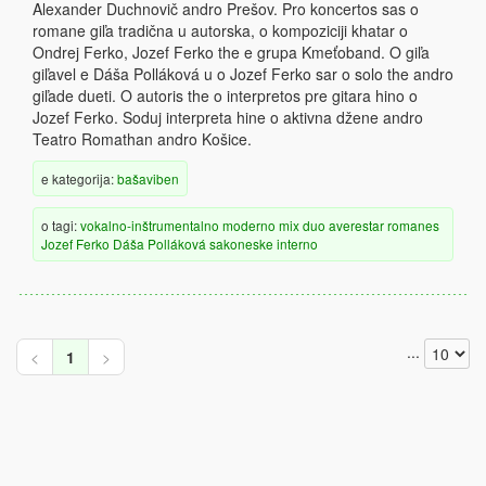
Alexander Duchnovič andro Prešov. Pro koncertos sas o
romane giľa tradična u autorska, o kompoziciji khatar o
Ondrej Ferko, Jozef Ferko the e grupa Kmeťoband. O giľa
giľavel e Dáša Polláková u o Jozef Ferko sar o solo the andro
giľade dueti. O autoris the o interpretos pre gitara hino o
Jozef Ferko. Soduj interpreta hine o aktivna džene andro
Teatro Romathan andro Košice.
e kategorija:
bašaviben
o tagi:
vokalno-inštrumentalno
moderno
mix
duo
averestar
romanes
Jozef Ferko
Dáša Polláková
sakoneske
interno
...
<
1
>