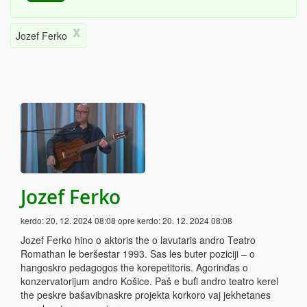
x
Jozef Ferko
Jozef Ferko
kerdo:
20. 12. 2024 08:08
opre kerdo:
20. 12. 2024 08:08
Jozef Ferko hino o aktoris the o lavutaris andro Teatro
Romathan le beršestar 1993. Sas les buter poziciji – o
hangoskro pedagogos the korepetitoris. Agorinďas o
konzervatorijum andro Košice. Paš e buťi andro teatro kerel
the peskre bašavibnaskre projekta korkoro vaj jekhetanes