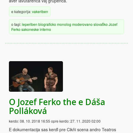
aver lavutarenca vaj grupenca.
e kategorija:
vakeriben
o tagi:
leperiben
biograficko
monolog
moderovano
slovaťiko
Jozef
Ferko
sakoneske
interno
O Jozef Ferko the e Dáša
Polláková
kerdo:
08. 10. 2018 16:55
opre kerdo:
27. 11. 2020 02:00
E dokumentacija sas kerďi pre Cikňi scena andro Teatros