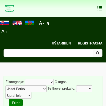
To
nav
A-
a
A+
UŠTARIBEN
REGISTRACIJA
E kategorija:
O tagos:
Te thovel prekal o: