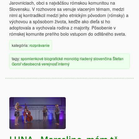
Jarovniciach, obci s najväčšou rómskou komunitou na
Slovensku. V rozhovore sa venuje viacerým témam, medzi
nimi aj kontradikcii medzi jeho etnickým pôvodom (rómsky) a
výchovou a spôsobom života, keďže ako dieťa si ho
adoptovala a vychovala rodina z majority. Pôsobenie v
rómskej komunite preňho bolo vstupom do odlišného sveta.
kategória:
rozprávanie
tagy:
spomienkové
biografické
monológ
riadený
slovenčina
Štefan
Goroľ
všeobecná verejnosť
interný