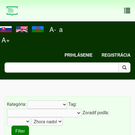
To
nav
A-
a
A+
PRIHLÁSENIE
REGISTRÁCIA
Kategória:
Tag:
Zoradiť podľa: