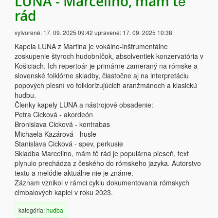
LUNA - Marcelino, mám tě
rád
vytvorené:
17. 09. 2025 09:42
upravené:
17. 09. 2025 10:38
Kapela LUNA z Martina je vokálno-inštrumentálne
zoskupenie štyroch hudobníčok, absolventiek konzervatória v
Košiciach. Ich repertoár je primárne zameraný na rómske a
slovenské folklórne skladby, čiastočne aj na interpretáciu
popových piesní vo folklorizujúcich aranžmánoch a klasickú
hudbu.
Členky kapely LUNA a nástrojové obsadenie:
Petra Cicková - akordeón
Bronislava Cicková - kontrabas
Michaela Kazárová - husle
Stanislava Cicková - spev, perkusie
Skladba Marcelino, mám tě rád je populárna pieseň, text
plynulo prechádza z českého do rómskeho jazyka. Autorstvo
textu a melódie aktuálne nie je známe.
Záznam vznikol v rámci cyklu dokumentovania rómskych
cimbalových kapiel v roku 2023.
kategória:
hudba