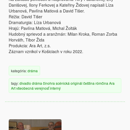
Danišovej, Ilony Ferkovej a Kateřiny Židovej napísali Líza
Urbanová, Pavlína Matiová a David Tišer.
Réžia: David Tišer
Dramaturgia: Líza Urbanová
Hrajú: Pavlína Matiová, Michal Žolták
Hudobný sprievod a aranžmán: Milan Kroka, Roman Zorba
Horváth, Tibor Žida
Produkcia: Ara Art, z.s.
Záznam vznikol v Košiciach v roku 2022.
kategória:
dráma
tagy:
divadlo
dráma
činohra
scénická
originál
čeština
rómčina
Ara
Art
všeobecná verejnosť
interný