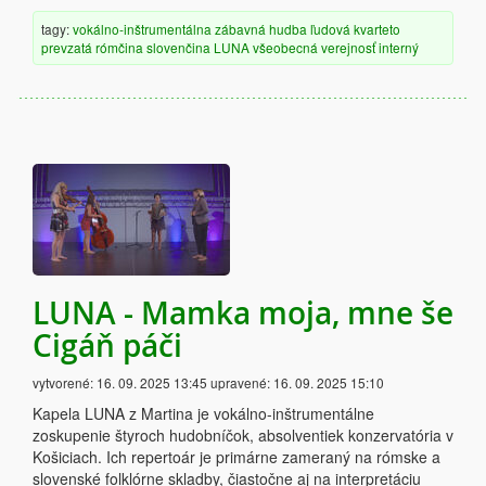
tagy:
vokálno-inštrumentálna
zábavná hudba
ľudová
kvarteto
prevzatá
rómčina
slovenčina
LUNA
všeobecná verejnosť
interný
LUNA - Mamka moja, mne še
Cigáň páči
vytvorené:
16. 09. 2025 13:45
upravené:
16. 09. 2025 15:10
Kapela LUNA z Martina je vokálno-inštrumentálne
zoskupenie štyroch hudobníčok, absolventiek konzervatória v
Košiciach. Ich repertoár je primárne zameraný na rómske a
slovenské folklórne skladby, čiastočne aj na interpretáciu