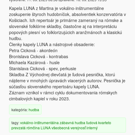
Kapela LUNA z Martina je vokálno-inštrumentálne
zoskupenie štyroch hudobníčok, absolventiek konzervatória v
Košiciach. Ich repertoár je primárne zameraný na rómske a
slovenské folklórne skladby, čiastočne aj na interpretáciu
popových piesní vo folklorizujúcich aranžmánoch a klasickú
hudbu.
Členky kapely LUNA a nástrojové obsadenie:
Petra Cicková - akordeón
Bronislava Cicková - kontrabas
Michaela Kazárová - husle
Stanislava Cicková - spev, perkusie
Skladba Z Východnej dievčatá je ľudová pesnička, ktorú
nájdeme v mnohých úpravách viacerých autorov. Pesnička je
súčasťou slovenského repertoáru kapely LUNA.
Záznam vznikol v rámci cyklu dokumentovania rómskych
cimbalových kapiel v roku 2023.
kategória:
hudba
tagy:
vokálno-inštrumentálna
zábavná hudba
ľudová
kvarteto
prevzatá
rómčina
LUNA
všeobecná verejnosť
interný