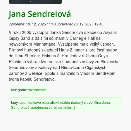
Jana Sendreiová
vytvorené:
19. 12. 2025 11:40
upravené:
20. 12. 2025 12:46
V roku 2005 vystúpila Janka Sendreiová s kapelou Anyalai
Gipsy Band a ďalšími sólistami v Carnegie Hall na
newyorskom Manhattane. Vystúpenie malo veľký úspech.
Filmový hudobný skladateľ Hans Zimmer si pre časť hudby
do filmu Sherlock Holmes 2: Hra tieňov režiséra Guya
Ritchieho vybral dve rómske hudobné zostavy zo Slovenska:
Sendreiovcov z Kokavy nad Rimavicou a Cigánskych
barónov z Gelnice. Spolu s manželom Vladom Sendreiom
tvoria kapelu Sendreiovci.
kategória:
rozprávanie
tagy:
spomienkové
biografické
dialóg
riadený
slovenčina
Jana
Sendreiová
všeobecná verejnosť
interný