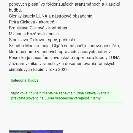
popových piesní vo folklorizujúcich aranžmánoch a klasickú
hudbu.
Členky kapely LUNA a nástrojové obsadenie:
Petra Cicková - akordeón
Bronislava Cicková - kontrabas
Michaela Kazárová - husle
Stanislava Cicková - spev, perkusie
Skladba Mamka moja, Cigáň še mi pači je ľudová pesnička,
ktorú nájdeme v mnohých úpravách viacerých autorov.
Pesnička je súčasťou slovenského repertoáru kapely LUNA.
Záznam vznikol v rámci cyklu dokumentovania rómskych
cimbalových kapiel v roku 2023.
kategória:
hudba
tagy:
vokálno-inštrumentálna
zábavná hudba
ľudová
kvarteto
prevzatá
slovenčina
LUNA
všeobecná verejnosť
interný