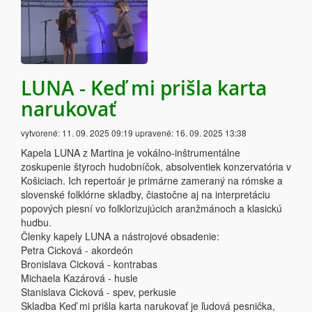
LUNA - Keď mi prišla karta
narukovať
vytvorené:
11. 09. 2025 09:19
upravené:
16. 09. 2025 13:38
Kapela LUNA z Martina je vokálno-inštrumentálne
zoskupenie štyroch hudobníčok, absolventiek konzervatória v
Košiciach. Ich repertoár je primárne zameraný na rómske a
slovenské folklórne skladby, čiastočne aj na interpretáciu
popových piesní vo folklorizujúcich aranžmánoch a klasickú
hudbu.
Členky kapely LUNA a nástrojové obsadenie:
Petra Cicková - akordeón
Bronislava Cicková - kontrabas
Michaela Kazárová - husle
Stanislava Cicková - spev, perkusie
Skladba Keď mi prišla karta narukovať je ľudová pesnička,