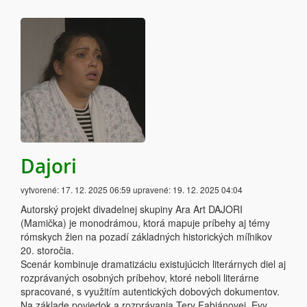
Dajori
vytvorené:
17. 12. 2025 06:59
upravené:
19. 12. 2025 04:04
Autorský projekt divadelnej skupiny Ara Art DAJORI
(Mamička) je monodrámou, ktorá mapuje príbehy aj témy
rómskych žien na pozadí základných historických míľnikov
20. storočia.
Scenár kombinuje dramatizáciu existujúcich literárnych diel aj
rozprávaných osobných príbehov, ktoré neboli literárne
spracované, s využitím autentických dobových dokumentov.
Na základe poviedok a rozprávania Tery Fabiánovej, Evy