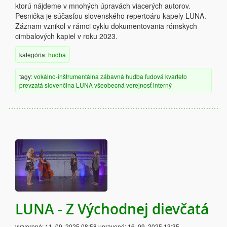
ktorú nájdeme v mnohých úpravách viacerých autorov.
Pesnička je súčasťou slovenského repertoáru kapely LUNA.
Záznam vznikol v rámci cyklu dokumentovania rómskych
cimbalových kapiel v roku 2023.
kategória:
hudba
tagy:
vokálno-inštrumentálna
zábavná hudba
ľudová
kvarteto
prevzatá
slovenčina
LUNA
všeobecná verejnosť
interný
LUNA - Z Východnej dievčatá
vytvorené:
11. 09. 2025 08:58
upravené:
16. 09. 2025 13:35