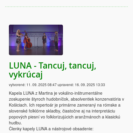
LUNA - Tancuj, tancuj,
vykrúcaj
vytvorené:
11. 09. 2025 08:47
upravené:
16. 09. 2025 13:33
Kapela LUNA z Martina je vokálno-inštrumentálne
zoskupenie štyroch hudobníčok, absolventiek konzervatória v
Košiciach. Ich repertoár je primárne zameraný na rómske a
slovenské folklórne skladby, čiastočne aj na interpretáciu
popových piesní vo folklorizujúcich aranžmánoch a klasickú
hudbu.
Členky kapely LUNA a nástrojové obsadenie: