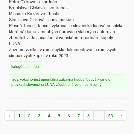
Petra Cicková - akordeón
Bronislava Cicková - kontrabas
Michaela Kazárová - husle
Stanislava Cicková - spev, perkusie
Pieseň Tancuj, tancuj, vykrúcaj je slovenská ľudová pesnička,
ktorú nájdeme v mnohých úpravách viacerých autorov a
zberateľov. Je súčasťou slovenského repertoáru kapely
LUNA.
Záznam vznikol v rámci cyklu dokumentovania rómskych
cimbalových kapiel v roku 2023.
kategória:
hudba
tagy:
vokálno-inštrumentálna
zábavná hudba
ľudová
kvarteto
prevzatá
slovenčina
LUNA
všeobecná verejnosť
interný
<
1
2
3
4
5
6
7
8
...
53
>