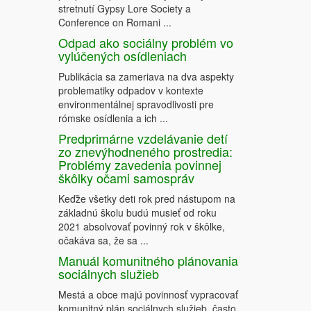
stretnutí Gypsy Lore Society a
Conference on Romani ...
Odpad ako sociálny problém vo
vylúčených osídleniach
Publikácia sa zameriava na dva aspekty
problematiky odpadov v kontexte
environmentálnej spravodlivosti pre
rómske osídlenia a ich ...
Predprimárne vzdelávanie detí
zo znevýhodneného prostredia:
Problémy zavedenia povinnej
škôlky očami samospráv
Keďže všetky deti rok pred nástupom na
základnú školu budú musieť od roku
2021 absolvovať povinný rok v škôlke,
očakáva sa, že sa ...
Manuál komunitného plánovania
sociálnych služieb
Mestá a obce majú povinnosť vypracovať
komunitný plán sociálnych služieb, často