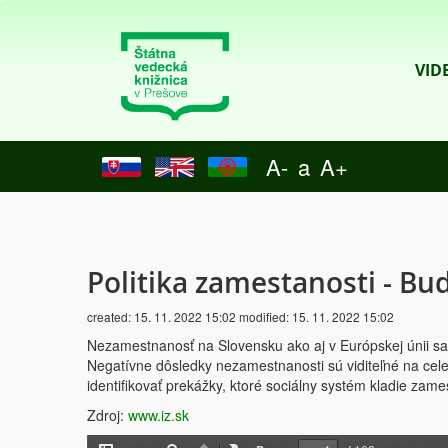
VID
A-
a
A+
Politika zamestanosti - Bu
created:
15. 11. 2022 15:02
modified:
15. 11. 2022 15:02
Nezamestnanosť na Slovensku ako aj v Európskej únii sa d
Negatívne dôsledky nezamestnanosti sú viditeľné na cele
identifikovať prekážky, ktoré sociálny systém kladie zam
Zdroj:
www.iz.sk