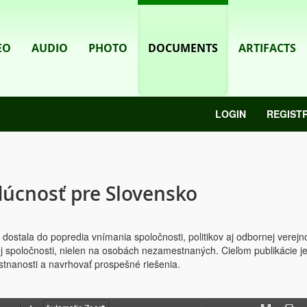
EO
AUDIO
PHOTO
DOCUMENTS
ARTIFACTS
LOGIN
REGIST
dúcnosť pre Slovensko
ostala do popredia vnímania spoločnosti, politikov aj odbornej verejno
j spoločnosti, nielen na osobách nezamestnaných. Cieľom publikácie j
estnanosti a navrhovať prospešné riešenia.