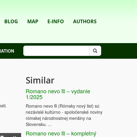
BLOG
MAP
E-INFO
AUTHORS
RATION
Similar
Romano nevo ľil – vydanie
1/2025
sti.
Romano nevo ľil (Rómsky nový list) sú
e
nezávislé kultúrno - spoločenské noviny
rómskej národnostnej menšiny na
Slovensku. ...
Romano nevo ľil – kompletný