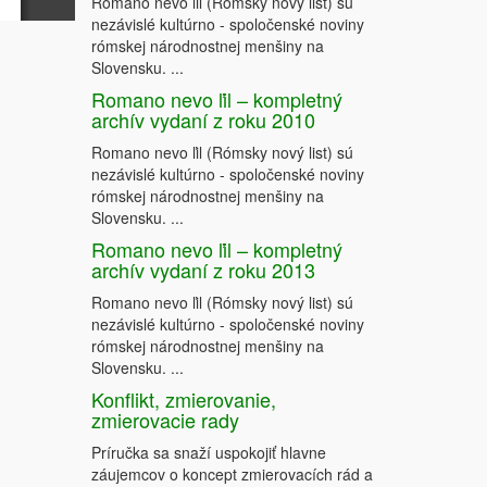
Romano nevo ľil (Rómsky nový list) sú
nezávislé kultúrno - spoločenské noviny
rómskej národnostnej menšiny na
Slovensku. ...
Romano nevo ľil – kompletný
archív vydaní z roku 2010
Romano nevo ľil (Rómsky nový list) sú
nezávislé kultúrno - spoločenské noviny
rómskej národnostnej menšiny na
Slovensku. ...
Romano nevo ľil – kompletný
archív vydaní z roku 2013
Romano nevo ľil (Rómsky nový list) sú
nezávislé kultúrno - spoločenské noviny
rómskej národnostnej menšiny na
Slovensku. ...
Konflikt, zmierovanie,
zmierovacie rady
Príručka sa snaží uspokojiť hlavne
záujemcov o koncept zmierovacích rád a