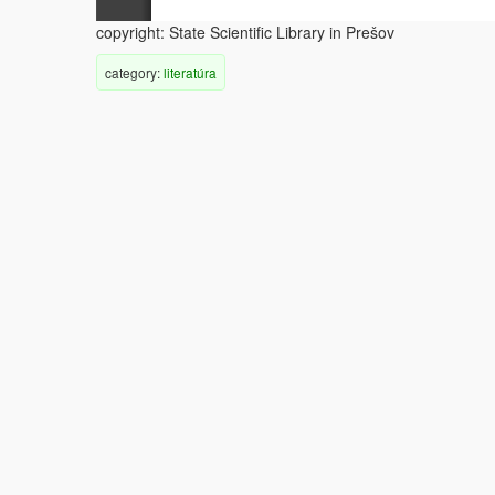
copyright: State Scientific Library in Prešov
category:
literatúra
POLITIKA ZAMESTNANOSTI – BUDÚCNOSŤ PRE SLOVENSKO