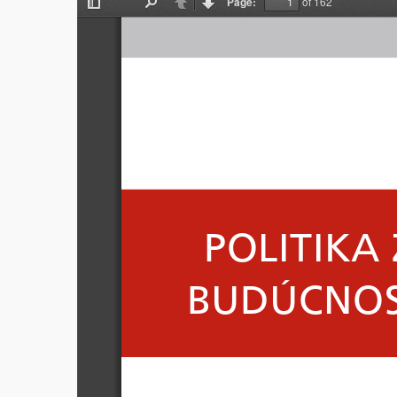
Page:
of 162
Toggle
Find
Previous
Next
Sidebar
POLITIKA
 BUDÚCNOS