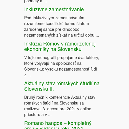
podnety a ...
Inkluzívne zamestnávanie
Pod Inkluzívnym zamestnávaním
rozumieme špecifickú formu štátom
zaručenej šance pre dlhodobo
nezamestnaných získať na určitú dobu ...
Inklúzia Rómov v rámci zelenej
ekonomiky na Slovensku
V tejto monografii prepájame dva faktory,
ktoré vplývajú na spoločnosť na
Slovensku: vysokú nezamestnanosť ľudí
z ...
Aktuálny stav rómskych štúdií na
Slovensku II.
Druhý ročník konferencie Aktuálny stav
rómskych štúdií na Slovensku sa
realizoval 3. decembra 2021 v online
priestore a v ...
Romano hangos – kompletný
archív vydaní v roku 2021