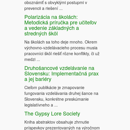
oboznámiť s obvyklými postupmi v
prevencii a riešení ...
Polarizácia na školách:
Metodická príručka pre učiteľov
a vedenie základných a
stredných škôl
Na školách sa toho deje mnoho. Okrem
výchovno-vzdelávacieho procesu musia
pracovníci škôl riešiť rôzne konflikty, či už
medzi ...
Druhošancové vzdelávanie na
Slovensku: Implementačná prax
a jej bariéry
Cieľom publikácie je zmapovanie
fungovania vzdelávania druhej šance na
Slovensku, konkrétne preskúmanie
legislatívneho a ...
The Gypsy Lore Society
Kniha abstraktov obsahuje zhrnutie
príspevkov prezentovaných na výročnom