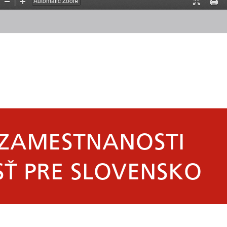
Zoom
Zoom
Presentati
Print
Out
In
Mode
 ZAMESTNANOSTI
Ť PRE SLOVENSKO