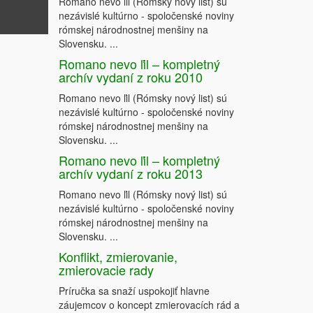
Romano nevo ľil (Rómsky nový list) sú
nezávislé kultúrno - spoločenské noviny
rómskej národnostnej menšiny na
Slovensku. ...
Romano nevo ľil – kompletný
archív vydaní z roku 2010
Romano nevo ľil (Rómsky nový list) sú
nezávislé kultúrno - spoločenské noviny
rómskej národnostnej menšiny na
Slovensku. ...
Romano nevo ľil – kompletný
archív vydaní z roku 2013
Romano nevo ľil (Rómsky nový list) sú
nezávislé kultúrno - spoločenské noviny
rómskej národnostnej menšiny na
Slovensku. ...
Konflikt, zmierovanie,
zmierovacie rady
Príručka sa snaží uspokojiť hlavne
záujemcov o koncept zmierovacích rád a