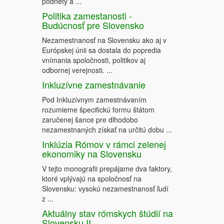
podnety a ...
Politika zamestanosti -
Budúcnosť pre Slovensko
Nezamestnanosť na Slovensku ako aj v
Európskej únii sa dostala do popredia
vnímania spoločnosti, politikov aj
odbornej verejnosti. ...
Inkluzívne zamestnávanie
Pod Inkluzívnym zamestnávaním
rozumieme špecifickú formu štátom
zaručenej šance pre dlhodobo
nezamestnaných získať na určitú dobu ...
Inklúzia Rómov v rámci zelenej
ekonomiky na Slovensku
V tejto monografii prepájame dva faktory,
ktoré vplývajú na spoločnosť na
Slovensku: vysokú nezamestnanosť ľudí
z ...
Aktuálny stav rómskych štúdií na
Slovensku II.