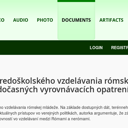
EO
AUDIO
PHOTO
DOCUMENTS
ARTIFACTS
LOGIN
REGIST
stredoškolského vzdelávania rómsk
dočasných vyrovnávacích opatren
ho vzdelávania rómskej mládeže. Na základe dostupných dát, terénne
álnych prístupov vo verejných politikách, autorka argumentuje, že z
rovností vo vzdelávaní medzi Rómami a nerómami.