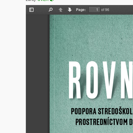
Page:
of 96
Toggle
Find
Previous
Next
Sidebar
PODPORA STREDOŠKOL
PROSTREDNÍCTVOM D