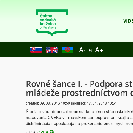
VID
A-
a
A+
Rovné šance I. - Podpora 
mládeže prostredníctvom 
created:
09. 08. 2016 10:59
modified:
17. 01. 2018 10:54
Štúdia otvára doposiaľ neprebádanú tému stredoškolské
mapovania CVEKu v Trnavskom samosprávnom kraji a aktu
diskriminácie nepostačuje na prekonanie enormných ne
zdroj:
CVEK