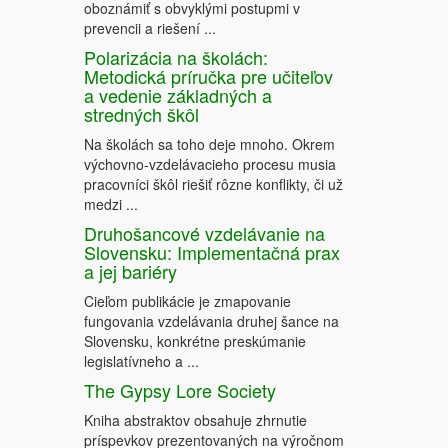
oboznámiť s obvyklými postupmi v
prevencii a riešení ...
Polarizácia na školách:
Metodická príručka pre učiteľov
a vedenie základných a
stredných škôl
Na školách sa toho deje mnoho. Okrem
výchovno-vzdelávacieho procesu musia
pracovníci škôl riešiť rôzne konflikty, či už
medzi ...
Druhošancové vzdelávanie na
Slovensku: Implementačná prax
a jej bariéry
Cieľom publikácie je zmapovanie
fungovania vzdelávania druhej šance na
Slovensku, konkrétne preskúmanie
legislatívneho a ...
The Gypsy Lore Society
Kniha abstraktov obsahuje zhrnutie
príspevkov prezentovaných na výročnom