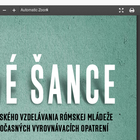
Zoom
Zoom
Presentati
Print
Out
In
Mode
SKÉHO VZDELÁVANIA RÓMSKEJ MLÁDEŽE
OČASNÝCH VYROVNÁVACÍCH OPATRENÍ