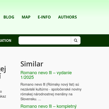
BLOG
MAP
E-INFO
AUTHORS
RATION
Similar
ej
Romano nevo ľil – vydanie
í
1/2025
Romano nevo ľil (Rómsky nový list) sú
nezávislé kultúrno - spoločenské noviny
ho
rómskej národnostnej menšiny na
ákaz
Slovensku. ...
Romano nevo ľil – kompletný