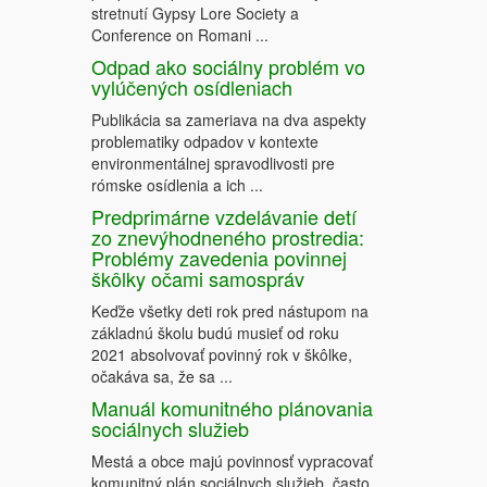
stretnutí Gypsy Lore Society a
Conference on Romani ...
Odpad ako sociálny problém vo
vylúčených osídleniach
Publikácia sa zameriava na dva aspekty
problematiky odpadov v kontexte
environmentálnej spravodlivosti pre
rómske osídlenia a ich ...
Predprimárne vzdelávanie detí
zo znevýhodneného prostredia:
Problémy zavedenia povinnej
škôlky očami samospráv
Keďže všetky deti rok pred nástupom na
základnú školu budú musieť od roku
2021 absolvovať povinný rok v škôlke,
očakáva sa, že sa ...
Manuál komunitného plánovania
sociálnych služieb
Mestá a obce majú povinnosť vypracovať
komunitný plán sociálnych služieb, často