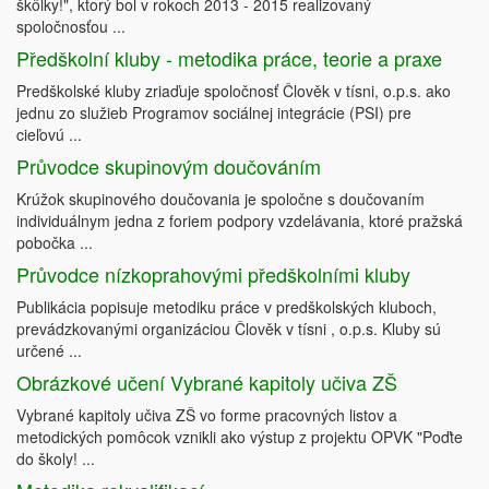
škôlky!", ktorý bol v rokoch 2013 - 2015 realizovaný
spoločnosťou ...
Předškolní kluby - metodika práce, teorie a praxe
Predškolské kluby zriaďuje spoločnosť Člověk v tísni, o.p.s. ako
jednu zo služieb Programov sociálnej integrácie (PSI) pre
cieľovú ...
Průvodce skupinovým doučováním
Krúžok skupinového doučovania je spoločne s doučovaním
individuálnym jedna z foriem podpory vzdelávania, ktoré pražská
pobočka ...
Průvodce nízkoprahovými předškolními kluby
Publikácia popisuje metodiku práce v predškolských kluboch,
prevádzkovanými organizáciou Člověk v tísni , o.p.s. Kluby sú
určené ...
Obrázkové učení Vybrané kapitoly učiva ZŠ
Vybrané kapitoly učiva ZŠ vo forme pracovných listov a
metodických pomôcok vznikli ako výstup z projektu OPVK "Poďte
do školy! ...