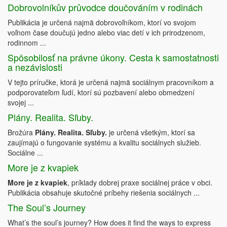
Dobrovolníkův průvodce doučováním v rodinách
Publikácia je určená najmä dobrovoľníkom, ktorí vo svojom
voľnom čase doučujú jedno alebo viac detí v ich prirodzenom,
rodinnom ...
Spôsobilosť na právne úkony. Cesta k samostatnosti
a nezávislosti
V tejto príručke, ktorá je určená najmä sociálnym pracovníkom a
podporovateľom ľudí, ktorí sú pozbavení alebo obmedzení
svojej ...
Plány. Realita. Sľuby.
Brožúra
Plány. Realita. Sľuby.
je určená všetkým, ktorí sa
zaujímajú o fungovanie systému a kvalitu sociálnych služieb.
Sociálne ...
More je z kvapiek
More je z kvapiek
, príklady dobrej praxe sociálnej práce v obci.
Publikácia obsahuje skutočné príbehy riešenia sociálnych ...
The Soul’s Journey
What’s the soul’s journey? How does it find the ways to express