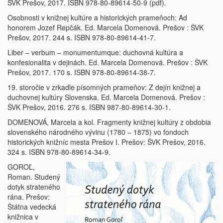
ŠVK Prešov, 2017. ISBN 978-80-89614-50-9 (pdf).
Osobnosti v knižnej kultúre a historických prameňoch: Ad
honorem Jozef Repčák. Ed. Marcela Domenová. Prešov : ŠVK
Prešov, 2017. 244 s. ISBN 978-80-89614-41-7.
Liber – verbum – monumentumque: duchovná kultúra a
konfesionalita v dejinách. Ed. Marcela Domenová. Prešov : ŠVK
Prešov, 2017. 170 s. ISBN 978-80-89614-38-7.
19. storočie v zrkadle písomných prameňov: Z dejín knižnej a
duchovnej kultúry Slovenska. Ed. Marcela Domenová. Prešov :
ŠVK Prešov, 2016. 276 s. ISBN 987-80-89614-30-1.
DOMENOVÁ, Marcela a kol. Fragmenty knižnej kultúry z obdobia
slovenského národného vývinu (1780 – 1875) vo fondoch
historických knižníc mesta Prešov I. Prešov: ŠVK Prešov, 2016.
324 s. ISBN 978-80-89614-34-9.
GOROĽ,
Roman. Studený
dotyk strateného
rána. Prešov:
Štátna vedecká
knižnica v