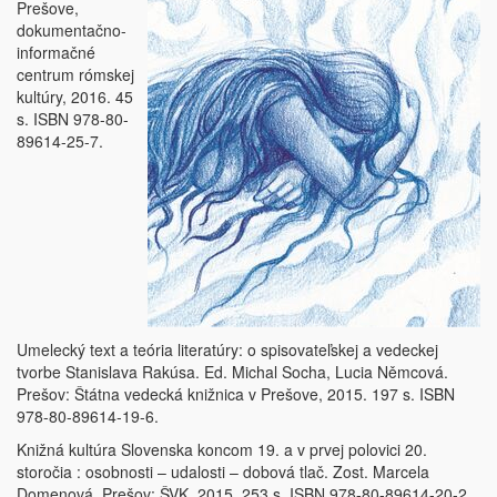
Prešove,
dokumentačno-
informačné
centrum rómskej
kultúry, 2016. 45
s. ISBN 978-80-
89614-25-7.
Umelecký text a teória literatúry: o spisovateľskej a vedeckej
tvorbe Stanislava Rakúsa. Ed. Michal Socha, Lucia Němcová.
Prešov: Štátna vedecká knižnica v Prešove, 2015. 197 s. ISBN
978-80-89614-19-6.
Knižná kultúra Slovenska koncom 19. a v prvej polovici 20.
storočia : osobnosti – udalosti – dobová tlač. Zost. Marcela
Domenová. Prešov: ŠVK, 2015. 253 s. ISBN 978-80-89614-20-2.