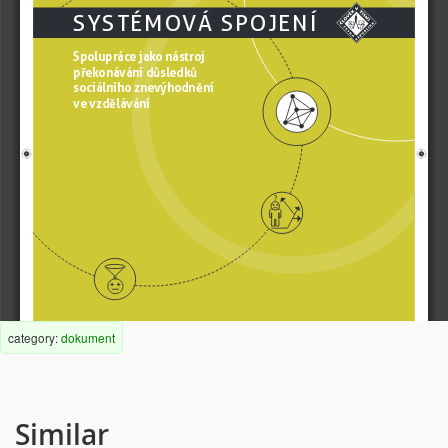
SYSTÉMOVÁ SPOJENÍ
Spolupráce jako nástroj 
p
ř
ekonávání d
ů
sledk
ů
sociálního znevýhodn
ě
ní 
ve vzd
ě
lávání
category:
dokument
INVESTICE DO ROZVOJE VZD
Ě
LÁVÁNÍ
Similar