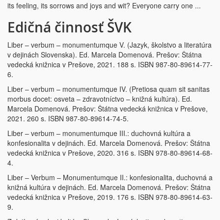
its feeling, its sorrows and joys and wit? Everyone carry one ...
Edičná činnosť ŠVK
Liber – verbum – monumentumque V. (Jazyk, školstvo a literatúra
v dejinách Slovenska). Ed. Marcela Domenová. Prešov: Štátna
vedecká knižnica v Prešove, 2021. 188 s. ISBN 987-80-89614-77-
6.
Liber – verbum – monumentumque IV. (Pretiosa quam sit sanitas
morbus docet: osveta – zdravotníctvo – knižná kultúra). Ed.
Marcela Domenová. Prešov: Štátna vedecká knižnica v Prešove,
2021. 260 s. ISBN 987-80-89614-74-5.
Liber – verbum – monumentumque III.: duchovná kultúra a
konfesionalita v dejinách. Ed. Marcela Domenová. Prešov: Štátna
vedecká knižnica v Prešove, 2020. 316 s. ISBN 978-80-89614-68-
4.
Liber – Verbum – Monumentumque II.: konfesionalita, duchovná a
knižná kultúra v dejinách. Ed. Marcela Domenová. Prešov: Štátna
vedecká knižnica v Prešove, 2019. 176 s. ISBN 978-80-89614-63-
9.