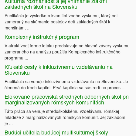
Kultúrna rozmanitosť a jej vnímanie žiakmi
základných škôl na Slovensku
Publikácia je výsledkom kvantitatívneho výskumu, ktorý bol
zameraný na skúmanie postojov detí základných škôl k
menšinám, ...
Komplexný inštrukčný program
V atraktívnej forme letáku predstavujeme hlavné závery výskumu
zameraného na analýzu použitia Komplexného inštrukčného
programu ...
Kľukaté cesty k inkluzívnemu vzdelávaniu na
Slovensku
Publikácia sa venuje inkluzívnemu vzdelávaniu na Slovensku. Je
členená do troch kapitol. Prvá kapitola sa sústredí na proces ...
Elokované pracoviská stredných odborných škôl pri
marginalizovaných rómskych komunitách
Táto práca sa venuje stredoškolskému vzdelávaniu rómskej
mládeže z marginalizovaných rómskych komunít. Jej základom
je ...
Budúci učitelia budúcej multikultúrnej školy