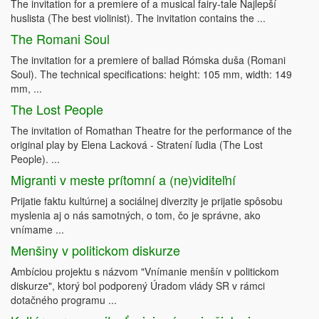
The invitation for a premiere of a musical fairy-tale Najlepší
huslista (The best violinist). The invitation contains the ...
The Romani Soul
The invitation for a premiere of ballad Rómska duša (Romani
Soul). The technical specifications: height: 105 mm, width: 149
mm, ...
The Lost People
The invitation of Romathan Theatre for the performance of the
original play by Elena Lacková - Stratení ľudia (The Lost
People). ...
Migranti v meste prítomní a (ne)viditeľní
Prijatie faktu kultúrnej a sociálnej diverzity je prijatie spôsobu
myslenia aj o nás samotných, o tom, čo je správne, ako
vnímame ...
Menšiny v politickom diskurze
Ambíciou projektu s názvom "Vnímanie menšín v politickom
diskurze", ktorý bol podporený Úradom vlády SR v rámci
dotačného programu ...