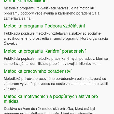
Metodika rekvalifikací
Metodika programu rekvalifikácii nadväzuje na metodiku
programu podpory vzdelávania a kariérneho poradenstva a
zameriava sa na ...
Metodika programu Podpora vzdělávání
Publikácia popisuje metodiku vzdelávania žiakov zo sociálne
znevýhodneného prostredia v rámci programu, ktorý organizácia
Člověk v ...
Metodika programu Kariérní poradenství
Publikácia popisuje metodiku práce kariérnych poradcov, ktorí sa
zameriavajú na identifikáciu problémov svojich klientov zo ...
Metodika pracovního poradenství
Metodická príručka pracovného poradenstva bola zostavená so
zámerom vytvoriť sprievodcu na ceste za zamestnaním a osvetliť
základy ...
Metodika motivačních a podpůrných aktivit pro
mládež
Dostáva sa Vám do rúk metodická príručka, ktorá má byť
prínosom predovšetkým tým z vás, ktorý sa systematicky