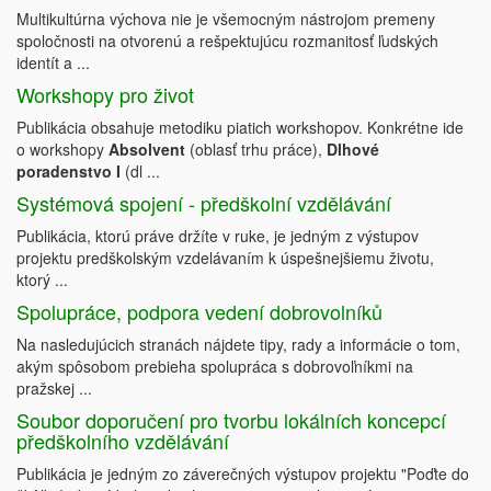
Multikultúrna výchova nie je všemocným nástrojom premeny
spoločnosti na otvorenú a rešpektujúcu rozmanitosť ľudských
identít a ...
Workshopy pro život
Publikácia obsahuje metodiku piatich workshopov. Konkrétne ide
o workshopy
Absolvent
(oblasť trhu práce),
Dlhové
poradenstvo I
(dl ...
Systémová spojení - předškolní vzdělávání
Publikácia, ktorú práve držíte v ruke, je jedným z výstupov
projektu predškolským vzdelávaním k úspešnejšiemu životu,
ktorý ...
Spolupráce, podpora vedení dobrovolníků
Na nasledujúcich stranách nájdete tipy, rady a informácie o tom,
akým spôsobom prebieha spolupráca s dobrovoľníkmi na
pražskej ...
Soubor doporučení pro tvorbu lokálních koncepcí
předškolního vzdělávání
Publikácia je jedným zo záverečných výstupov projektu "Poďte do