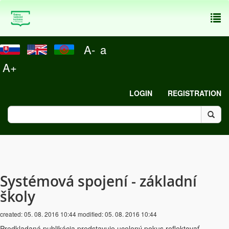
To
nav
A-
a
A+
LOGIN
REGISTRATION
Systémová spojení - základní
školy
created:
05. 08. 2016 10:44
modified:
05. 08. 2016 10:44
Predkladaná publikácia predstavuje ucelený pokus reflektovať