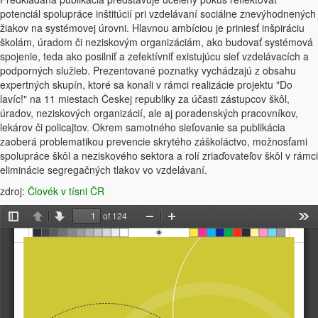
potenciál spolupráce inštitúcií pri vzdelávaní sociálne znevýhodnených
žiakov na systémovej úrovni. Hlavnou ambíciou je priniesť inšpiráciu
školám, úradom či neziskovým organizáciám, ako budovať systémová
spojenie, teda ako posilniť a zefektívniť existujúcu sieť vzdelávacích a
podporných služieb. Prezentované poznatky vychádzajú z obsahu
expertných skupín, ktoré sa konali v rámci realizácie projektu "Do
lavíc!" na 11 miestach Českej republiky za účasti zástupcov škôl,
úradov, neziskových organizácií, ale aj poradenských pracovníkov,
lekárov či policajtov. Okrem samotného sieťovanie sa publikácia
zaoberá problematikou prevencie skrytého záškoláctvo, možnosťami
spolupráce škôl a neziskového sektora a rolí zriaďovateľov škôl v rámci
eliminácie segregačných tlakov vo vzdelávaní.
zdroj:
Človék v tísni ČR
of 124
Toggle
Previous
Next
Zoom
Zoom
Too
Sidebar
Out
In