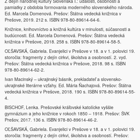
Z dejín národnej kultúry Slovenska I.: udalosti, osobnosti a
pamiatky z obdobia formovania moderného slovenského národa.
Ed. Marcela Domenová. Prešov: Štátna vedecká knižnica v
Prešove, 2019. 212 s. ISBN 978-80-89614-64-6.
Knižnice, knihovníctvo a knižná kultúra v minulosti, súčasnosti a
budúcnosti. Ed. Marcela Domenová. Prešov: Štátna vedecká
knižnica v Prešove, 2018. 258 s. ISBN 978-80-89614-58-5.
OĽŠAVSKÁ, Gabriela. Evanjelici v Prešove v 18. a v 1. polovici 19.
storočia: fragmenty z dejín cirkvi, školstva a osobností. 2. vyd.
Prešov: Štátna vedecká knižnica v Prešove, 2018. 98 s. ISBN
978-80-89614-62-2.
Ivan Macinský – ukrajinský básnik, prekladateľ a slovensko-
ukrajinské literárne vzťahy. Ed. Mária Ňachajová. Prešov: Štátna
vedecká knižnica v Prešove, 2018. 190 s. ISBN 978-80-89614-55-
4.
BISCHOF, Lenka. Prešovské kráľovské katolícke vyššie
gymnázium a jeho knižnice v rokoch 1850 – 1918. Prešov: ŠVK
Prešov, 2017. 136 s. ISBN 978-80-89614-46-2.
OĽŠAVSKÁ, Gabriela. Evanjelici v Prešove v 18. a v 1. polovici 19.
storočia: fragmenty z dejín cirkvi, školstva a osobností. Prešov: