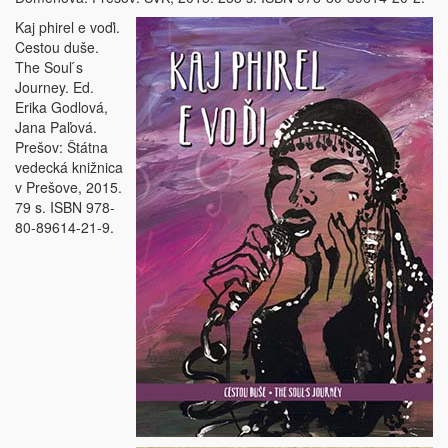
Kaj phirel e voďi.
Cestou duše.
The Soul ́s
Journey. Ed.
Erika Godlová,
Jana Paľová.
Prešov: Štátna
vedecká knižnica
v Prešove, 2015.
79 s. ISBN 978-
80-89614-21-9.