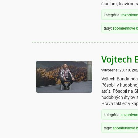
štúdium, klavírne 
kategória:
rozprávan
tagy:
spomienkové
b
Vojtech
vytvorené:
28. 10. 20
Vojtech Bunda poch
Pôsobil v hudobnej
atď.). Pôsobil na 
hudobných štýlov a
Hráva taktiež v k
kategória:
rozprávan
tagy:
spomienkové
b