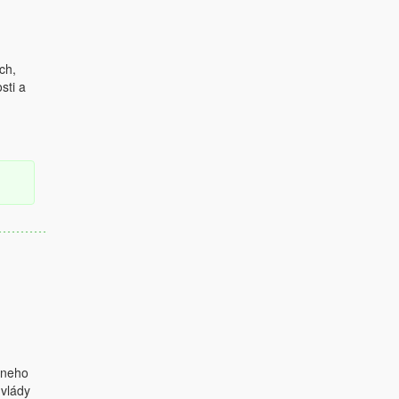
ch,
sti a
lneho
vlády