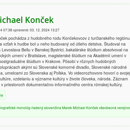
ichael Konček
24 07:38
upravené:
03. 12. 2024 13:27
ček pochádza z hudobného rodu Končekovcov z turčianského regiónu
 a vzťah k hudbe bol u neho budovaný od útleho detstva. Študoval na
 Levoslava Bellu v Banskej Bystrici, bakalárske štúdium absolvoval na
ických umení v Bratislave, magisterské štúdium na Akadémií umení v
a postgraduálne štúdium v Krakove. Pôsobí v rôznych hudobných
oluprácach akými sú Slovenské komorné divadlo, Slovenské národné
a, umelcami zo Slovenska aj Poľska. Vo videorozhovore hovorí o svoje
kultúre, vzdelaniu a význame kultúry v živote človeka, národa. Záznam
 v priestoroch dokumentačno-informačného centra rómskej kultúry.
ie
iografické
monológ
riadený
slovenčina
Marek Michael Konček
všeobecná verejnos