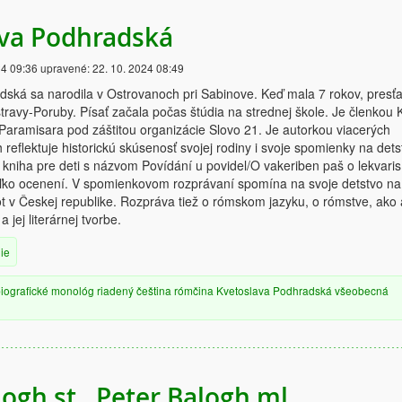
va Podhradská
24 09:36
upravené:
22. 10. 2024 08:49
ská sa narodila v Ostrovanoch pri Sabinove. Keď mala 7 rokov, presťa
travy-Poruby. Písať začala počas štúdia na strednej škole. Je členkou 
aramisara pod záštitou organizácie Slovo 21. Je autorkou viacerých
 reflektuje historickú skúsenosť svojej rodiny i svoje spomienky na dets
a kniha pre deti s názvom Povídání u povidel/O vakeriben paš o lekvaris
koľko ocenení. V spomienkovom rozprávaní spomína na svoje detstvo na
ot v Českej republike. Rozpráva tiež o rómskom jazyku, o rómstve, ako 
 jej literárnej tvorbe.
ie
iografické
monológ
riadený
čeština
rómčina
Kvetoslava Podhradská
všeobecná
ogh st., Peter Balogh ml.