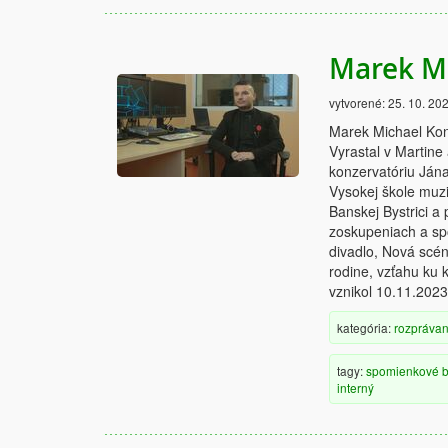
Marek M
vytvorené:
25. 10. 20
Marek Michael Kon
Vyrastal v Martine
konzervatóriu Jána
Vysokej škole muz
Banskej Bystrici 
zoskupeniach a sp
divadlo, Nová scén
rodine, vzťahu ku 
vznikol 10.11.2023
kategória:
rozprávan
tagy:
spomienkové
b
interný