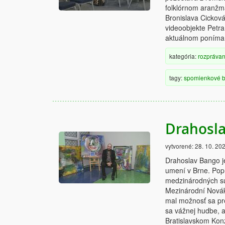
folklórnom aranžmá
Bronislava Cicková
videoobjekte Petr
aktuálnom poníman
kategória:
rozprávan
tagy:
spomienkové
b
Drahosl
vytvorené:
28. 10. 20
Drahoslav Bango j
umení v Brne. Popr
medzinárodných súť
Mezinárodní Nováko
mal možnosť sa pre
sa vážnej hudbe, 
Bratislavskom Konz