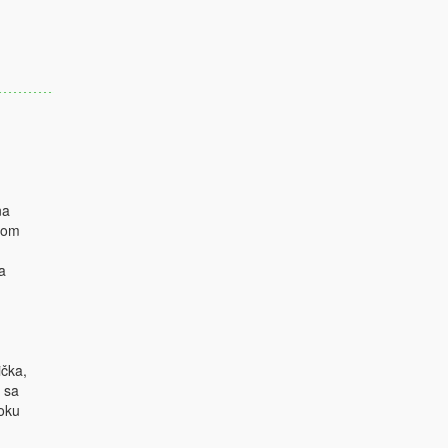
na
kom
a
ička,
 sa
roku