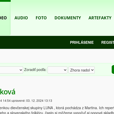
DEO
AUDIO
FOTO
DOKUMENTY
ARTEFAKTY
PRIHLÁSENIE
REGIS
Zoradiť podľa:
cková
24 14:54
upravené:
03. 12. 2024 13:13
lenkou dievčenskej skupiny LUNA , ktorá pochádza z Martina. Ich reper
eho a slovenského folklóru, často si môžeme vypočuť aj popové skladb