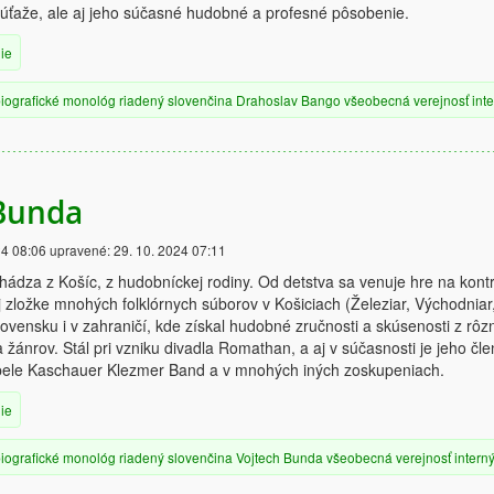
súťaže, ale aj jeho súčasné hudobné a profesné pôsobenie.
ie
iografické
monológ
riadený
slovenčina
Drahoslav Bango
všeobecná verejnosť
int
 Bunda
24 08:06
upravené:
29. 10. 2024 07:11
ádza z Košíc, z hudobníckej rodiny. Od detstva sa venuje hre na kont
 zložke mnohých folklórnych súborov v Košiciach (Železiar, Východniar
Slovensku i v zahraničí, kde získal hudobné zručnosti a skúsenosti z rôz
 žánrov. Stál pri vzniku divadla Romathan, a aj v súčasnosti je jeho čl
apele Kaschauer Klezmer Band a v mnohých iných zoskupeniach.
ie
iografické
monológ
riadený
slovenčina
Vojtech Bunda
všeobecná verejnosť
intern