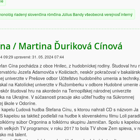
ie
monológ
riadený
slovenčina
rómčina
Július Bandy
všeobecná verejnosť
interný
ína / Martina Ďuriková Cínová
24 09:29
upravené:
31. 05. 2024 07:44
tefan Cína pochádza z obce Hnilec, z hudobníckej rodiny. Študoval hru 
rvatóriu Jozefa Adamoviča v Košiciach, neskôr pokračoval v bakalárs
ej univerzite v Prešove odbor Učiteľstvo hudobného umenia a techniky.
získal na Katolíckej univerzite v Ružomberku v odbore Hudobné umenie 
skôr študoval hru na akordeón na Ternopiľskej národnej univerzite
a na Ukrajine. V súčasnosti pracuje ako učiteľ hudby na Súkromnej
j škole v Odoríne.
l kapelu Ľudová hudba Štefana Cínu, s ktorou nahrali CD s názvom Ja
S kapelou sa taktiež podieľali na hudbe k slovenskému filmu Loli parad
folklórny súbor Orgonina a folklórnu skupinu Jamničan. Spolu s kapelou
ých veľkých TV programov, v roku 2017 to bola TV show Zem spieva, v 
ko má talent.