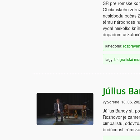
SR pre rómske komu
Občianskeho združe
neslobodu počas 20
tému národností n
vydal niekoľko kní
dopadom uskutočňuj
kategória:
rozprávan
tagy:
biografické
mo
Július B
vytvorené:
18. 06. 20
Július Bandy st. p
Rozhovor je zamera
cimbalistu, odovz
budúcnosti rómske