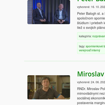
vytvorené:
16. 10. 20
Peter Balogh st. a 
spoločnom spomienk
štúdium i priebeh 
tiež o svojich plá
kategória:
rozprávan
tagy:
spomienkové
b
verejnosť
interný
Miroslav
vytvorené:
24. 06. 20
RNDr. Miroslav Pol
mimovládnymi nezi
sociálnej ekonomik
postavenia margin