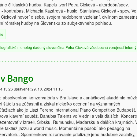
ne či klasickú hudbu. Kapelu tvorí Petra Cicková - akordeón/spev,
 - kontrabas, Michaela Kazárová - husle, Stanislava Cicková - spev. Vo
a Cicková hovorí o sebe, svojom hudobnom vzdelaní, civilnom zamestn
í rómskej hudby na Slovensku zo subjektívneho pohľadu.
ie
iografické
monológ
riadený
slovenčina
Petra Cicková
všeobecná verejnosť
interný
av Bango
24 13:26
upravené:
29. 10. 2024 11:15
e absolventom konzervatória v Bratislave a Janáčkovej akadémie múzi
i štúdiu sa zúčastnil a získal niekoľko ocenení na významných
ažiach ako je Liszt Ferenc International Piano Competition Budapešť,
va klavírní soutěž, Danubia Talents vo Viedni a veľa ďalších. Koncert
zentovať v Izraeli, Srbsku, Rumunsku, Maďarsku a ďalších krajinách. 
ale taktiež jazzu a world music. Momentálne pôsobí ako pedagóg na
ervatóriu. Spomienkové rozprávanie približuje jeho hudobné začiatky,