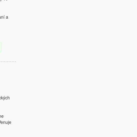
aní a
ckých
ne
Venuje