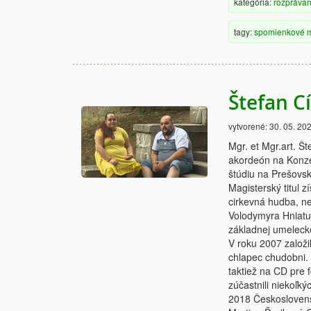
kategória:
rozprávan
tagy:
spomienkové
Štefan C
vytvorené:
30. 05. 20
Mgr. et Mgr.art. Š
akordeón na Konze
štúdiu na Prešovsk
Magisterský titul 
cirkevná hudba, ne
Volodymyra Hniatuk
základnej umelecke
V roku 2007 založi
chlapec chudobni. 
taktiež na CD pre 
zúčastnili niekoľk
2018 Českoslovens