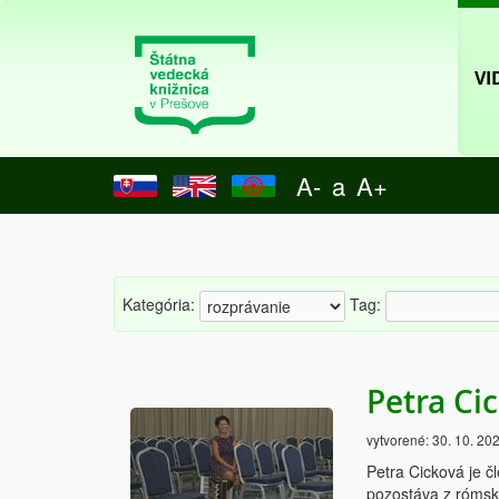
VI
A-
a
A+
Kategória:
Tag:
Petra Ci
vytvorené:
30. 10. 20
Petra Cicková je č
pozostáva z rómsk