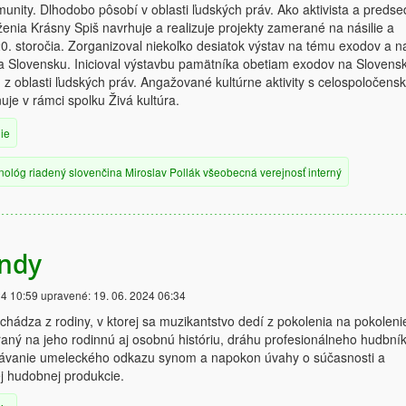
nity. Dlhodobo pôsobí v oblasti ľudských práv. Ako aktivista a predse
nia Krásny Spiš navrhuje a realizuje projekty zamerané na násilie a
. storočia. Zorganizoval niekoľko desiatok výstav na tému exodov a n
a Slovensku. Inicioval výstavbu pamätníka obetiam exodov na Slovens
h z oblasti ľudských práv. Angažované kultúrne aktivity s celospoločens
e v rámci spolku Živá kultúra.
ie
nológ
riadený
slovenčina
Miroslav Pollák
všeobecná verejnosť
interný
andy
24 10:59
upravené:
19. 06. 2024 06:34
ochádza z rodiny, v ktorej sa muzikantstvo dedí z pokolenia na pokoleni
ný na jeho rodinnú aj osobnú históriu, dráhu profesionálneho hudbník
dávanie umeleckého odkazu synom a napokon úvahy o súčasnosti a
j hudobnej produkcie.