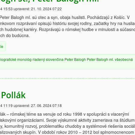
24 15:53
upravené:
21. 10. 2024 07:22
Peter Balogh ml. sú otec a syn, obaja huslisti. Pochádzajú z Košíc. V
ovom rozprávaní opisujú históriu svojej rodiny, začiatky hry na huslia
ich hudobnej kariéry. Rozprávajú o rómskej hudbe v minulosti a súčasno
noch do budúcna.
ie
iografické
monológ
riadený
slovenčina
Peter Balogh
Peter Balogh ml.
všeobecná
 Pollák
24 11:19
upravené:
27. 06. 2024 07:18
lák – rómskej téme sa venuje od roku 1998 v spolupráci s viacerými
skovými organizáciami. Svoje výskumné aktivity zameriava na štúdium
y, komunitný rozvoj, problematiku chudoby a systémové riešenia sociá
alizovaných skupín. V období rokov 2010 – 2012 bol splnomocnencom 