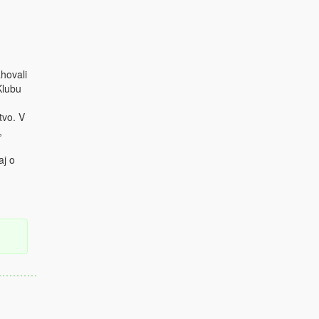
hovali
Klubu
tvo. V
,
aj o