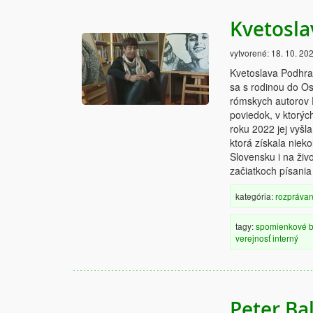
Kvetosla
vytvorené:
18. 10. 20
Kvetoslava Podhrad
sa s rodinou do Os
rómskych autorov P
poviedok, v ktorých
roku 2022 jej vyšl
ktorá získala nie
Slovensku i na živ
začiatkoch písania a
kategória:
rozprávan
tagy:
spomienkové
b
verejnosť
interný
Peter Bal