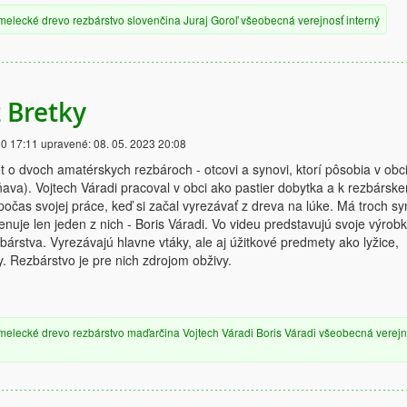
melecké
drevo
rezbárstvo
slovenčina
Juraj Goroľ
všeobecná verejnosť
interný
z Bretky
20 17:11
upravené:
08. 05. 2023 20:08
ét o dvoch amatérskych rezbároch - otcovi a synovi, ktorí pôsobia v obc
ava). Vojtech Váradi pracoval v obci ako pastier dobytka a k rezbársk
počas svojej práce, keď si začal vyrezávať z dreva na lúke. Má troch sy
enuje len jeden z nich - Boris Váradi. Vo videu predstavujú svoje výrobk
bárstva. Vyrezávajú hlavne vtáky, ale aj úžitkové predmety ako lyžice,
. Rezbárstvo je pre nich zdrojom obživy.
melecké
drevo
rezbárstvo
maďarčina
Vojtech Váradi
Boris Váradi
všeobecná verejn