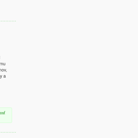
i
emu
nov,
y a
osť