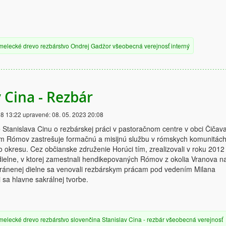
melecké
drevo
rezbárstvo
Ondrej Gadžor
všeobecná verejnosť
interný
 Cina - Rezbár
18 13:22
upravené:
08. 05. 2023 20:08
 Stanislava Cinu o rezbárskej práci v pastoračnom centre v obci Čičava
m Rómov zastrešuje formačnú a misijnú službu v rómskych komunitác
okresu. Cez občianske združenie Horúci tím, zrealizovali v roku 2012
dielne, v ktorej zamestnali hendikepovaných Rómov z okolia Vranova n
hránenej dielne sa venovali rezbárskym prácam pod vedením Milana
 sa hlavne sakrálnej tvorbe.
melecké
drevo
rezbárstvo
slovenčina
Stanislav Cina - rezbár
všeobecná verejnosť