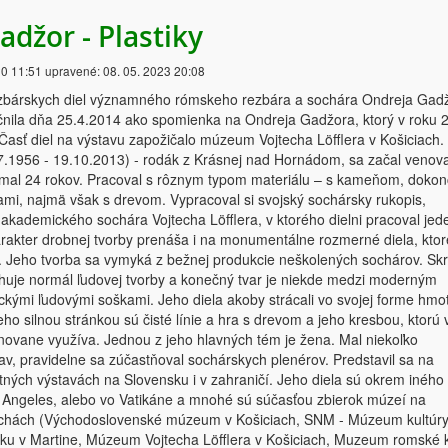
adžor - Plastiky
20 11:51
upravené:
08. 05. 2023 20:08
ezbárskych diel významného rómskeho rezbára a sochára Ondreja Gad
čnila dňa 25.4.2014 ako spomienka na Ondreja Gadžora, ktorý v roku 
asť diel na výstavu zapožičalo múzeum Vojtecha Löfflera v Košiciach.
7.1956 - 19.10.2013) - rodák z Krásnej nad Hornádom, sa začal venov
 mal 24 rokov. Pracoval s rôznym typom materiálu – s kameňom, dokon
ami, najmä však s drevom. Vypracoval si svojský sochársky rukopis,
akademického sochára Vojtecha Löfflera, v ktorého dielni pracoval jed
arakter drobnej tvorby prenáša i na monumentálne rozmerné diela, ktor
h. Jeho tvorba sa vymyká z bežnej produkcie neškolených sochárov. Sk
ahuje normál ľudovej tvorby a konečný tvar je niekde medzi moderným
ckými ľudovými soškami. Jeho diela akoby strácali vo svojej forme hmo
eho silnou stránkou sú čisté línie a hra s drevom a jeho kresbou, ktorú 
finovane využíva. Jednou z jeho hlavných tém je žena. Mal niekoľko
v, pravidelne sa zúčastňoval sochárskych plenérov. Predstavil sa na
ných výstavách na Slovensku i v zahraničí. Jeho diela sú okrem iného
s Angeles, alebo vo Vatikáne a mnohé sú súčasťou zbierok múzeí na
echách (Východoslovenské múzeum v Košiciach, SNM - Múzeum kultúr
u v Martine, Múzeum Vojtecha Löfflera v Košiciach, Muzeum romské k