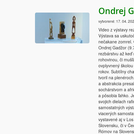
Ondrej G
vytvorené:
17. 04. 20
Video z výstavy r
Výstava sa uskuto
nečakane zomrel. Č
Ondrej Gadžor (9.
rezbárstvu až keď
rohovinou, či mušľ
ovplyvnený školou 
rokov. Subtílny ch
tvoril na plenéroc
a abstrakcia pres
sochárstvom a afri
a pôsobia ľahko. J
svojich dielach ra
samostatných výsta
viacerých samostat
vystavené aj v Lo
Slovensku, či v Č
Rómov na Slovensk