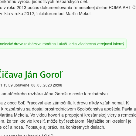
konkrétnu výrobu jednotlivých rezbárskych diel.
lo v roku 2013 počas dokumentovania remeselnej dielne ROMA ART Č
nikla v roku 2012, iniciátorom bol Martin Mekel.
melecké
drevo
rezbárstvo
rómčina
Lukáš Jarka
všeobecná verejnosť
interný
Čičava Ján Goroľ
21 13:09
upravené:
08. 05. 2023 20:08
e amatérskeho rezbára Jána Goroľa o ceste k rezbárstvu.
a z obce Soľ. Pracoval ako zámočník, k drevu nikdy vzťah nemal. K
a k rezbárstvu sa dostal prostredníctvom Spoločenstva apoštola Pavla a
rtina Mekela. Vo videu hovorí a prepojení kresťanskej viery s remesl
om, že ten kto vie kresliť, môže byť rezbárom. Najťažšie pri kreslení je
 očí a nosa. Popisuje aj prácu na konkrétnych dielach.