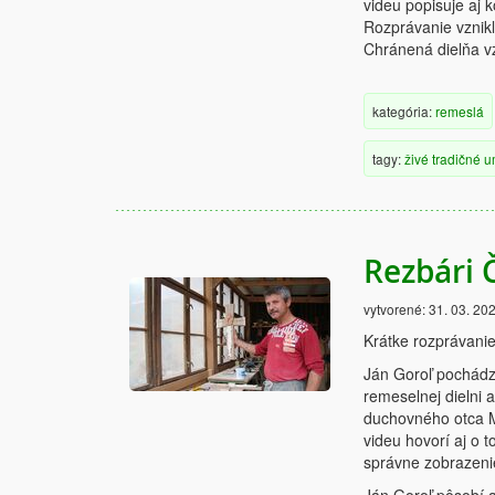
videu popisuje aj 
Rozprávanie vznik
Chránená dielňa vz
kategória:
remeslá
tagy:
živé
tradičné
u
Rezbári 
vytvorené:
31. 03. 20
Krátke rozprávani
Ján Goroľ pochádz
remeselnej dielni 
duchovného otca Ma
videu hovorí aj o t
správne zobrazenie