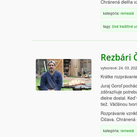
Chránená dielňa vz
kategória:
remeslá
tagy:
živé
tradičné
u
Rezbári Č
vytvorené:
24. 03. 20
Krátke rozprávanie
Juraj Goroľ pochád
zdôrazňuje potrebu
dielne dostal. Keď
tiež. Väčšinou tvor
Rozprávanie vznik
Čičava. Chránená d
kategória:
remeslá