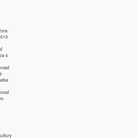
žora.
2013
ať
ca s
enásť
é
ratka
tnosť
vo
y
ultury