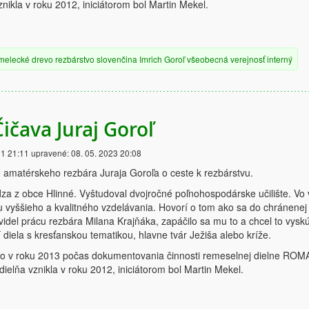
nikla v roku 2012, iniciátorom bol Martin Mekel.
melecké
drevo
rezbárstvo
slovenčina
Imrich Goroľ
všeobecná verejnosť
interný
ičava Juraj Goroľ
21 21:11
upravené:
08. 05. 2023 20:08
 amatérskeho rezbára Juraja Goroľa o ceste k rezbárstvu.
za z obce Hlinné. Vyštudoval dvojročné poľnohospodárske učilište. Vo 
 vyššieho a kvalitného vzdelávania. Hovorí o tom ako sa do chránenej
 videl prácu rezbára Milana Krajňáka, zapáčilo sa mu to a chcel to vysk
í diela s kresťanskou tematikou, hlavne tvár Ježiša alebo kríže.
lo v roku 2013 počas dokumentovania činnosti remeselnej dielne RO
ielňa vznikla v roku 2012, iniciátorom bol Martin Mekel.