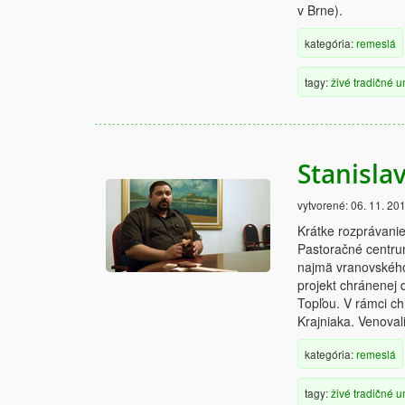
v Brne).
kategória:
remeslá
tagy:
živé
tradičné
u
Stanislav
vytvorené:
06. 11. 20
Krátke rozprávanie
Pastoračné centru
najmä vranovského 
projekt chránenej 
Topľou. V rámci c
Krajniaka. Venovali
kategória:
remeslá
tagy:
živé
tradičné
u