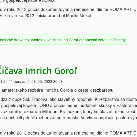
aj v gospelovej kapele LOND.
lo v roku 2013 počas dokumentovania remeselnej dielne ROMA ART Č
nikla v roku 2012, iniciátorom bol Martin Mekel.
melecké
drevo
rezbárstvo
slovenčina
Ján Goroľ
všeobecná verejnosť
interný
Čičava Imrich Goroľ
21 20:41
upravené:
08. 05. 2023 20:08
 amatérskeho rezbára Imricha Goroľa o ceste k rezbárstvu.
dza z obce Soľ. Pracoval ako stavebný robotník. K rezbárstvu sa dosta
 gospelovej kapele LOND a počas jednej hudobnej skúšky v Pastorač
a zoznámil s rezbárom Milanom Krajňákom, ktorý im ukázal rôzne kresb
by sa nechceli priučiť rezbárskemu remeslu. Vo videu popisuje postup vý
lo v roku 2013 počas dokumentovania remeselnej dielne ROMA ART Č