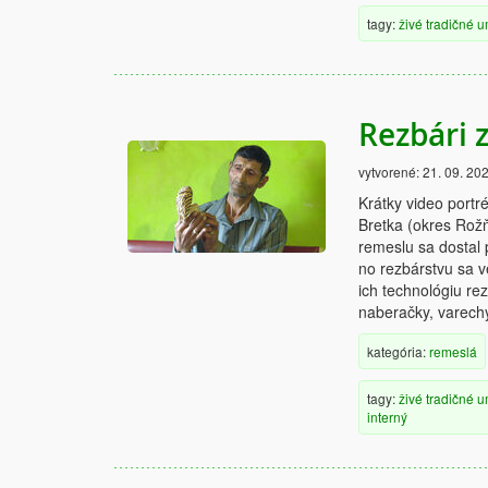
tagy:
živé
tradičné
u
Rezbári 
vytvorené:
21. 09. 20
Krátky video portr
Bretka (okres Rožň
remeslu sa dostal 
no rezbárstvu sa v
ich technológiu rez
naberačky, varechy
kategória:
remeslá
tagy:
živé
tradičné
u
interný