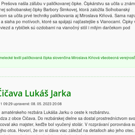
 Prešova našla záľubu v paličkovanej čipke. Čipkárstvu sa učila u znám
nej soľnobanskej čipky Barbory Šimkovej, ktorá založila Soľnobanský
ňom sa učila prvé techniky paličkovania aj Miroslava Kiňová. Sama najr
u a siaha po motívoch, ktoré sa spájajú najčastejšie s Vianocami. Čipky 
viezd a rybičiek sú ozdobami na vianočný stôl i milým darčekom pod
melecké
textil
paličkovaná čipka
slovenčina
Miroslava Kiňová
všeobecná verejnosť
Čičava Lukáš Jarka
21 09:29
upravené:
08. 05. 2023 20:08
e amatérskeho rezbára Lukáša Jarku o ceste k rezbárstvu.
za z obce Čičava. Do rezbárskej dielne sa dostal prostredníctvom sv
acoval ako majster, keďže bol vyučený stolár. V rozprávaní porovnáva s
jho otca. Hovorí, že on si dáva viac záležať na detailoch ako jeho otec.