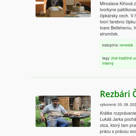
Miroslava Kiňová z
tvorkyne paličkova
čipkársky cech. V 
tvorí farebnú čipk
tvare Betlehemu, h
stromček.
kategória:
remeslá
tagy:
živé
tradičné
u
interný
Rezbári 
vytvorené:
05. 08. 20
Krátke rozprávani
Lukáš Jarka pochád
otca, ktorý tam pr
prácu s prácou svo