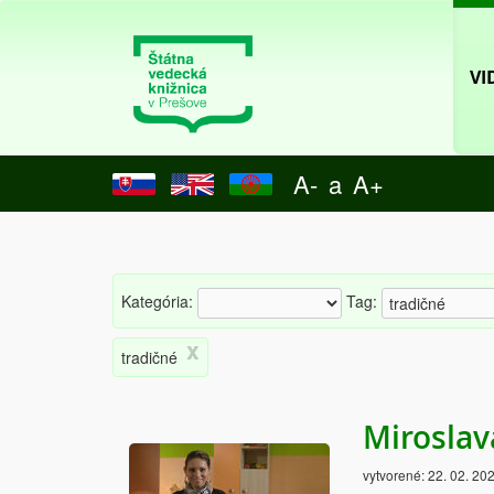
VI
A-
a
A+
Kategória:
Tag:
x
tradičné
Miroslav
vytvorené:
22. 02. 20