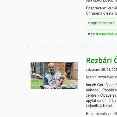
Ján Goroľ pôsobí 
Rozprávanie vznik
Chránená dielňa vz
kategória:
remeslá
tagy:
živé
tradičné
u
Rezbári 
vytvorené:
25. 03. 20
Krátke rozprávanie
Imrich Goroľ pochá
náhodou. Pôsobí v
centre v Čičave s
opýtal sa ich, či 
jednotlivých diel.
Rozprávanie vznik