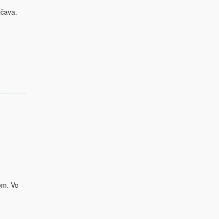
ičava.
om. Vo