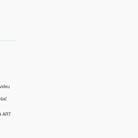
videu
úšať
MA ART