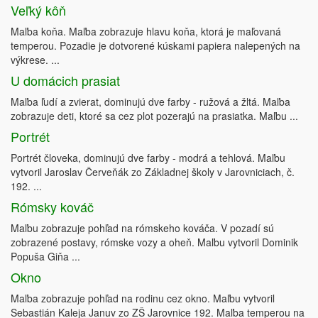
Veľký kôň
Maľba koňa. Maľba zobrazuje hlavu koňa, ktorá je maľovaná
temperou. Pozadie je dotvorené kúskami papiera nalepených na
výkrese. ...
U domácich prasiat
Maľba ľudí a zvierat, dominujú dve farby - ružová a žltá. Maľba
zobrazuje deti, ktoré sa cez plot pozerajú na prasiatka. Maľbu ...
Portrét
Portrét človeka, dominujú dve farby - modrá a tehlová. Maľbu
vytvoril Jaroslav Červeňák zo Základnej školy v Jarovniciach, č.
192. ...
Rómsky kováč
Maľbu zobrazuje pohľad na rómskeho kováča. V pozadí sú
zobrazené postavy, rómske vozy a oheň. Maľbu vytvoril Dominik
Popuša Giňa ...
Okno
Maľba zobrazuje pohľad na rodinu cez okno. Maľbu vytvoril
Sebastián Kaleja Januv zo ZŠ Jarovnice 192. Maľba temperou na