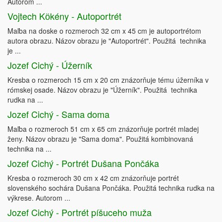
Autorom ...
Vojtech Kӧkény - Autoportrét
Maľba na doske o rozmeroch 32 cm x 45 cm je autoportrétom
autora obrazu. Názov obrazu je "Autoportrét". Použitá technika
je ...
Jozef Cichý - Úžerník
Kresba o rozmeroch 15 cm x 20 cm znázorňuje tému úžerníka v
rómskej osade. Názov obrazu je "Úžerník". Použitá technika
rudka na ...
Jozef Cichý - Sama doma
Maľba o rozmeroch 51 cm x 65 cm znázorňuje portrét mladej
ženy. Názov obrazu je "Sama doma". Použitá kombinovaná
technika na ...
Jozef Cichý - Portrét Dušana Pončáka
Kresba o rozmeroch 30 cm x 42 cm znázorňuje portrét
slovenského sochára Dušana Pončáka. Použitá technika rudka na
výkrese. Autorom ...
Jozef Cichý - Portrét píšuceho muža