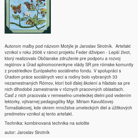
Autorom maľby pod názvom Motýle je Jaroslav Sirotník. Artefakt
vznikol v roku 2006 v rámci projektu Feder dživipen - Lepší život,
ktorý realizovalo Občianske združenie pre podporu a rozvoj
regiónov a Úrad splnomocnenkyne vlády SR pre rómske komunity
z prostriedkov Európskeho sociálneho fondu. V spolupráci s
Úradom práce sociálnych vecí a rodiny bolo vybraných 33
nezamestnaných Rómov, ktorí boli ďalej školení a hľadalo sa pre
nich dlhodobé zamestnanie v rôznych pracovných oblastiach.
Časť z nich pracovala v remeselno-umeleckej dielni pod vedením
lektorky, výtvarnej pedagogičky Mgr. Miriam Kavuličovej-
Tomašiakovej, kde okrem množstva umeleckých diel a úžitkových
predmetov vznikol aj tento artefakt.
Technika: kombinovaná technika na sololite
autor: Jaroslav Sirotník