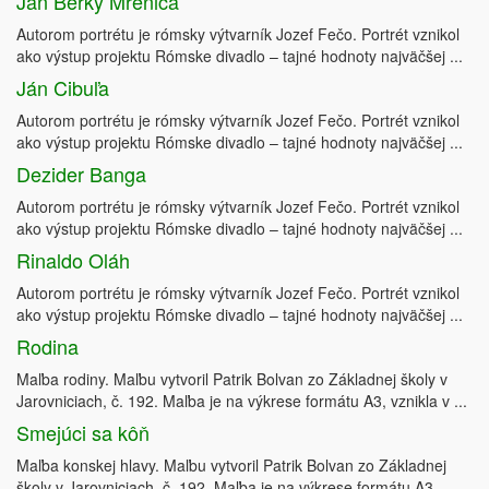
Ján Berky Mrenica
Autorom portrétu je rómsky výtvarník Jozef Fečo. Portrét vznikol
ako výstup projektu Rómske divadlo – tajné hodnoty najväčšej ...
Ján Cibuľa
Autorom portrétu je rómsky výtvarník Jozef Fečo. Portrét vznikol
ako výstup projektu Rómske divadlo – tajné hodnoty najväčšej ...
Dezider Banga
Autorom portrétu je rómsky výtvarník Jozef Fečo. Portrét vznikol
ako výstup projektu Rómske divadlo – tajné hodnoty najväčšej ...
Rinaldo Oláh
Autorom portrétu je rómsky výtvarník Jozef Fečo. Portrét vznikol
ako výstup projektu Rómske divadlo – tajné hodnoty najväčšej ...
Rodina
Maľba rodiny. Maľbu vytvoril Patrik Bolvan zo Základnej školy v
Jarovniciach, č. 192. Maľba je na výkrese formátu A3, vznikla v ...
Smejúci sa kôň
Maľba konskej hlavy. Maľbu vytvoril Patrik Bolvan zo Základnej
školy v Jarovniciach, č. 192. Maľba je na výkrese formátu A3, ...