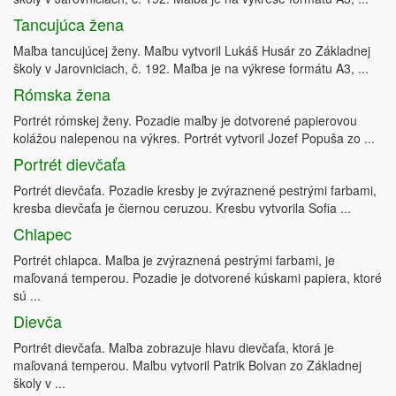
Tancujúca žena
Maľba tancujúcej ženy. Maľbu vytvoril Lukáš Husár zo Základnej
školy v Jarovniciach, č. 192. Maľba je na výkrese formátu A3, ...
Rómska žena
Portrét rómskej ženy. Pozadie maľby je dotvorené papierovou
kolážou nalepenou na výkres. Portrét vytvoril Jozef Popuša zo ...
Portrét dievčaťa
Portrét dievčaťa. Pozadie kresby je zvýraznené pestrými farbami,
kresba dievčaťa je čiernou ceruzou. Kresbu vytvorila Sofia ...
Chlapec
Portrét chlapca. Maľba je zvýraznená pestrými farbami, je
maľovaná temperou. Pozadie je dotvorené kúskami papiera, ktoré
sú ...
Dievča
Portrét dievčaťa. Maľba zobrazuje hlavu dievčaťa, ktorá je
maľovaná temperou. Maľbu vytvoril Patrik Bolvan zo Základnej
školy v ...