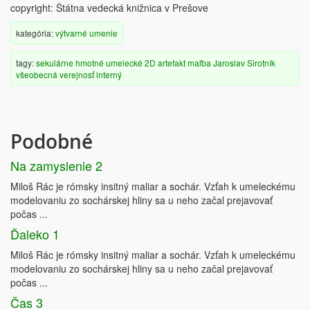
copyright: Štátna vedecká knižnica v Prešove
kategória:
výtvarné umenie
tagy:
sekulárne
hmotné
umelecké
2D artefakt
maľba
Jaroslav Sirotník
všeobecná verejnosť
interný
Podobné
Na zamyslenie 2
Miloš Rác je rómsky insitný maliar a sochár. Vzťah k umeleckému
modelovaniu zo sochárskej hliny sa u neho začal prejavovať
počas ...
Ďaleko 1
Miloš Rác je rómsky insitný maliar a sochár. Vzťah k umeleckému
modelovaniu zo sochárskej hliny sa u neho začal prejavovať
počas ...
Čas 3