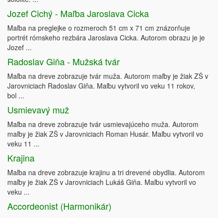
Jozef Cichý - Maľba Jaroslava Cicka
Maľba na preglejke o rozmeroch 51 cm x 71 cm znázorňuje
portrét rómskeho rezbára Jaroslava Cicka. Autorom obrazu je je
Jozef ...
Radoslav Giňa - Mužská tvár
Maľba na dreve zobrazuje tvár muža. Autorom maľby je žiak ZŠ v
Jarovniciach Radoslav Giňa. Maľbu vytvoril vo veku 11 rokov,
bol ...
Usmievavý muž
Maľba na dreve zobrazuje tvár usmievajúceho muža. Autorom
maľby je žiak ZŠ v Jarovniciach Roman Husár. Maľbu vytvoril vo
veku 11 ...
Krajina
Maľba na dreve zobrazuje krajinu a tri drevené obydlia. Autorom
maľby je žiak ZŠ v Jarovniciach Lukáš Giňa. Maľbu vytvoril vo
veku ...
Accordeonist (Harmonikár)