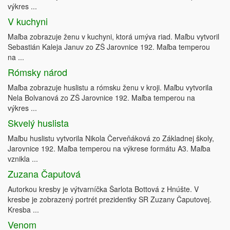
výkres ...
V kuchyni
Maľba zobrazuje ženu v kuchyni, ktorá umýva riad. Maľbu vytvoril
Sebastián Kaleja Januv zo ZŠ Jarovnice 192. Maľba temperou
na ...
Rómsky národ
Maľba zobrazuje huslistu a rómsku ženu v kroji. Maľbu vytvorila
Nela Bolvanová zo ZŠ Jarovnice 192. Maľba temperou na
výkres ...
Skvelý huslista
Maľbu huslistu vytvorila Nikola Červeňáková zo Základnej školy,
Jarovnice 192. Maľba temperou na výkrese formátu A3. Maľba
vznikla ...
Zuzana Čaputová
Autorkou kresby je výtvarníčka Šarlota Bottová z Hnúšte. V
kresbe je zobrazený portrét prezidentky SR Zuzany Čaputovej.
Kresba ...
Venom