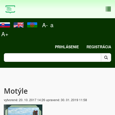
To
nav
A-
a
A+
PRIHLÁSENIE
REGISTRÁCIA
Motýle
vytvorené:
20. 10. 2017 14:26
upravené:
30. 01. 2019 11:58