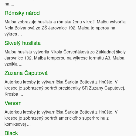
na ...
Rómsky národ
Maľba zobrazuje huslistu a rómsku ženu v kroji. Maľbu vytvorila
Nela Bolvanová zo ZŠ Jarovnice 192. Maľba temperou na
výkres ...
Skvelý huslista
Maľbu huslistu vytvorila Nikola Červeňáková zo Základnej školy,
Jarovnice 192. Maľba temperou na výkrese formátu A3. Maľba
vznikla ...
Zuzana Čaputová
Autorkou kresby je výtvarníčka Šarlota Bottová z Hnúšte. V
kresbe je zobrazený portrét prezidentky SR Zuzany Čaputovej.
Kresba ...
Venom
Autorkou kresby je výtvarníčka Šarlota Bottová z Hnúšte. V
kresbe je zobrazený portrét amerického superhrdinu z
komiksovej ...
Black