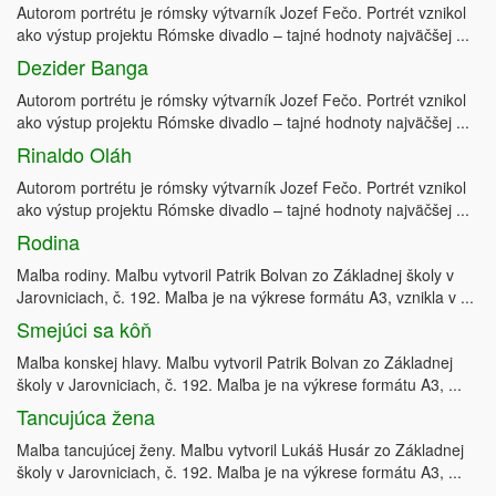
Autorom portrétu je rómsky výtvarník Jozef Fečo. Portrét vznikol
ako výstup projektu Rómske divadlo – tajné hodnoty najväčšej ...
Dezider Banga
Autorom portrétu je rómsky výtvarník Jozef Fečo. Portrét vznikol
ako výstup projektu Rómske divadlo – tajné hodnoty najväčšej ...
Rinaldo Oláh
Autorom portrétu je rómsky výtvarník Jozef Fečo. Portrét vznikol
ako výstup projektu Rómske divadlo – tajné hodnoty najväčšej ...
Rodina
Maľba rodiny. Maľbu vytvoril Patrik Bolvan zo Základnej školy v
Jarovniciach, č. 192. Maľba je na výkrese formátu A3, vznikla v ...
Smejúci sa kôň
Maľba konskej hlavy. Maľbu vytvoril Patrik Bolvan zo Základnej
školy v Jarovniciach, č. 192. Maľba je na výkrese formátu A3, ...
Tancujúca žena
Maľba tancujúcej ženy. Maľbu vytvoril Lukáš Husár zo Základnej
školy v Jarovniciach, č. 192. Maľba je na výkrese formátu A3, ...