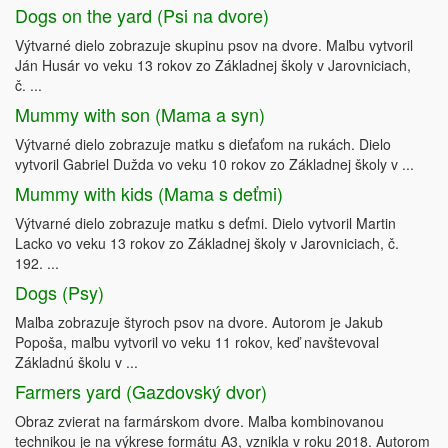
Dogs on the yard (Psi na dvore)
Výtvarné dielo zobrazuje skupinu psov na dvore. Maľbu vytvoril
Ján Husár vo veku 13 rokov zo Základnej školy v Jarovniciach,
č. ...
Mummy with son (Mama a syn)
Výtvarné dielo zobrazuje matku s dieťaťom na rukách. Dielo
vytvoril Gabriel Dužda vo veku 10 rokov zo Základnej školy v ...
Mummy with kids (Mama s deťmi)
Výtvarné dielo zobrazuje matku s deťmi. Dielo vytvoril Martin
Lacko vo veku 13 rokov zo Základnej školy v Jarovniciach, č.
192. ...
Dogs (Psy)
Maľba zobrazuje štyroch psov na dvore. Autorom je Jakub
Popoša, maľbu vytvoril vo veku 11 rokov, keď navštevoval
Základnú školu v ...
Farmers yard (Gazdovský dvor)
Obraz zvierat na farmárskom dvore. Maľba kombinovanou
technikou je na výkrese formátu A3, vznikla v roku 2018. Autorom