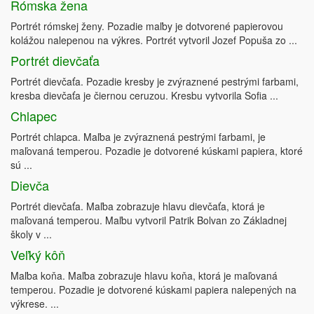
Rómska žena
Portrét rómskej ženy. Pozadie maľby je dotvorené papierovou
kolážou nalepenou na výkres. Portrét vytvoril Jozef Popuša zo ...
Portrét dievčaťa
Portrét dievčaťa. Pozadie kresby je zvýraznené pestrými farbami,
kresba dievčaťa je čiernou ceruzou. Kresbu vytvorila Sofia ...
Chlapec
Portrét chlapca. Maľba je zvýraznená pestrými farbami, je
maľovaná temperou. Pozadie je dotvorené kúskami papiera, ktoré
sú ...
Dievča
Portrét dievčaťa. Maľba zobrazuje hlavu dievčaťa, ktorá je
maľovaná temperou. Maľbu vytvoril Patrik Bolvan zo Základnej
školy v ...
Veľký kôň
Maľba koňa. Maľba zobrazuje hlavu koňa, ktorá je maľovaná
temperou. Pozadie je dotvorené kúskami papiera nalepených na
výkrese. ...