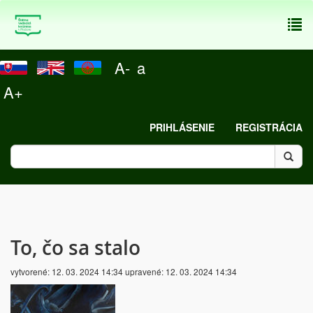
To
nav
A-
a
A+
PRIHLÁSENIE
REGISTRÁCIA
To, čo sa stalo
vytvorené:
12. 03. 2024 14:34
upravené:
12. 03. 2024 14:34