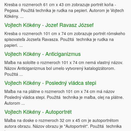
Kresba o rozmeroch 61 cm x 43 cm zobrazuje portrét koňa -
Pegasa. Použitá technika je rudka na pepieri. Autorom je Vojtech
Kökény. ...
Vojtech Kӧkény - Jozef Ravasz József
Kresba o rozmeroch 101 cm x 74 cm zobrazuje portrét rómskeho
spisovateľa Jozsefa Ravasza. Použitá technika je rudka na
papieri. ...
Vojtech Kӧkény - Anticiganizmus
Maľba na sololite o rozmeroch 101 x 74 cm nemá vlastný názov.
Názov Anticiganizmus bol umelo vytvorený katalogizátorom.
Použitá ...
Vojtech Kӧkény - Posledný vládca stepi
Maľba na na plátne o rozmeroch 101 cm x 74 cm má názov
Posledný vládca stepi. Použitá technika je maľba, olej na plátne.
Autorom ...
Vojtech Kӧkény - Autoportrét
Maľba na doske o rozmeroch 32 cm x 45 cm je autoportrétom
autora obrazu. Názov obrazu je "Autoportrét". Použitá technika