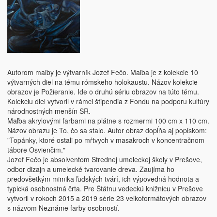
Autorom maľby je výtvarník Jozef Fečo. Maľba je z kolekcie 10
výtvarných diel na tému rómskeho holokaustu. Názov kolekcie
obrazov je Požieranie. Ide o druhú sériu obrazov na túto tému.
Kolekciu diel vytvoril v rámci štipendia z Fondu na podporu kultúry
národnostných menšín SR.
Maľba akrylovými farbami na plátne s rozmermi 100 cm x 110 cm.
Názov obrazu je To, čo sa stalo. Autor obraz dopĺňa aj popiskom:
"Topánky, ktoré ostali po mŕtvych v masakroch v koncentračnom
tábore Osvienčim."
Jozef Fečo je absolventom Strednej umeleckej školy v Prešove,
odbor dizajn a umelecké tvarovanie dreva. Zaujíma ho
predovšetkým mimika ľudských tvárí, ich výpovedná hodnota a
typická osobnostná črta. Pre Štátnu vedeckú knižnicu v Prešove
vytvoril v rokoch 2015 a 2019 série 23 veľkoformátových obrazov
s názvom Neznáme farby osobností.