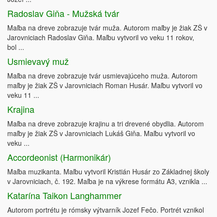
Radoslav Giňa - Mužská tvár
Maľba na dreve zobrazuje tvár muža. Autorom maľby je žiak ZŠ v
Jarovniciach Radoslav Giňa. Maľbu vytvoril vo veku 11 rokov,
bol ...
Usmievavý muž
Maľba na dreve zobrazuje tvár usmievajúceho muža. Autorom
maľby je žiak ZŠ v Jarovniciach Roman Husár. Maľbu vytvoril vo
veku 11 ...
Krajina
Maľba na dreve zobrazuje krajinu a tri drevené obydlia. Autorom
maľby je žiak ZŠ v Jarovniciach Lukáš Giňa. Maľbu vytvoril vo
veku ...
Accordeonist (Harmonikár)
Maľba muzikanta. Maľbu vytvoril Kristián Husár zo Základnej školy
v Jarovniciach, č. 192. Maľba je na výkrese formátu A3, vznikla ...
Katarína Taikon Langhammer
Autorom portrétu je rómsky výtvarník Jozef Fečo. Portrét vznikol