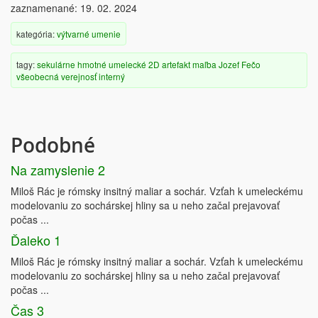
zaznamenané: 19. 02. 2024
kategória:
výtvarné umenie
tagy:
sekulárne
hmotné
umelecké
2D artefakt
maľba
Jozef Fečo
všeobecná verejnosť
interný
Podobné
Na zamyslenie 2
Miloš Rác je rómsky insitný maliar a sochár. Vzťah k umeleckému
modelovaniu zo sochárskej hliny sa u neho začal prejavovať
počas ...
Ďaleko 1
Miloš Rác je rómsky insitný maliar a sochár. Vzťah k umeleckému
modelovaniu zo sochárskej hliny sa u neho začal prejavovať
počas ...
Čas 3