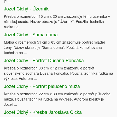
je ...
Jozef Cichý - Úžerník
Kresba o rozmeroch 15 cm x 20 cm znázorňuje tému úžerníka v
rómskej osade. Názov obrazu je "Úžerník". Použitá technika
rudka na ...
Jozef Cichý - Sama doma
Maľba o rozmeroch 51 cm x 65 cm znázorňuje portrét mladej
ženy. Názov obrazu je "Sama doma". Použitá kombinovaná
technika na ...
Jozef Cichý - Portrét Dušana Pončáka
Kresba o rozmeroch 30 cm x 42 cm znázorňuje portrét
slovenského sochára Dušana Pončáka. Použitá technika rudka na
výkrese. Autorom ...
Jozef Cichý - Portrét píšuceho muža
Kresba o rozmeroch 22 cm x 30 cm znázorňuje portrét píšuceho
muža. Použitá technika rudka na výkrese. Autorom kresby je
Jozef ...
Jozef Cichý - Kresba Jaroslava Cicka