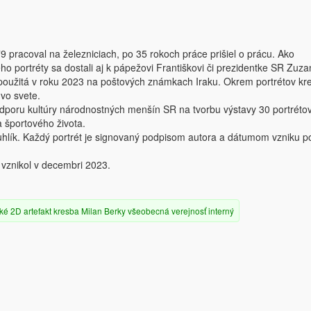
pracoval na železniciach, po 35 rokoch práce prišiel o prácu. Ako
o portréty sa dostali aj k pápežovi Františkovi či prezidentke SR Zuz
 použitá v roku 2023 na poštových známkach Iraku. Okrem portrétov kres
 vo svete.
dporu kultúry národnostných menšín SR na tvorbu výstavy 30 portrétov
 športového života.
uhlík. Každý portrét je signovaný podpisom autora a dátumom vzniku po
 vznikol v decembri 2023.
ké
2D artefakt
kresba
Milan Berky
všeobecná verejnosť
interný