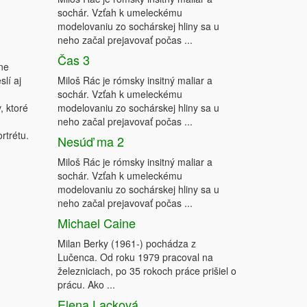
sochár. Vzťah k umeleckému
modelovaniu zo sochárskej hliny sa u
neho začal prejavovať počas ...
Čas 3
ane
lí aj
Miloš Rác je rómsky insitný maliar a
sochár. Vzťah k umeleckému
, ktoré
modelovaniu zo sochárskej hliny sa u
neho začal prejavovať počas ...
rtrétu.
Nesúď ma 2
Miloš Rác je rómsky insitný maliar a
sochár. Vzťah k umeleckému
modelovaniu zo sochárskej hliny sa u
neho začal prejavovať počas ...
Michael Caine
Milan Berky (1961-) pochádza z
Lučenca. Od roku 1979 pracoval na
železniciach, po 35 rokoch práce prišiel o
prácu. Ako ...
Elena Lacková