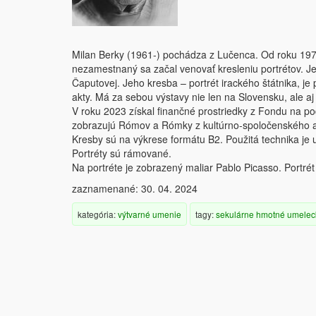
Milan Berky (1961-) pochádza z Lučenca. Od roku 1979 
nezamestnaný sa začal venovať kresleniu portrétov. Jeh
Čaputovej. Jeho kresba – portrét irackého štátnika, je
akty. Má za sebou výstavy nie len na Slovensku, ale aj
V roku 2023 získal finančné prostriedky z Fondu na po
zobrazujú Rómov a Rómky z kultúrno-spoločenského a
Kresby sú na výkrese formátu B2. Použitá technika je 
Portréty sú rámované.
Na portréte je zobrazený maliar Pablo Picasso. Portrét
zaznamenané: 30. 04. 2024
kategória:
výtvarné umenie
tagy:
sekulárne
hmotné
umelec