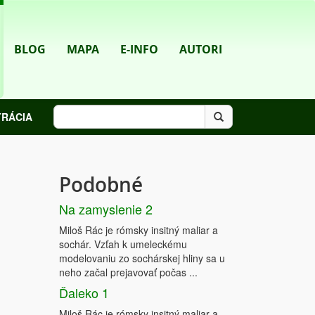
BLOG
MAPA
E-INFO
AUTORI
TRÁCIA
Podobné
Na zamyslenie 2
Miloš Rác je rómsky insitný maliar a
sochár. Vzťah k umeleckému
modelovaniu zo sochárskej hliny sa u
neho začal prejavovať počas ...
Ďaleko 1
Miloš Rác je rómsky insitný maliar a