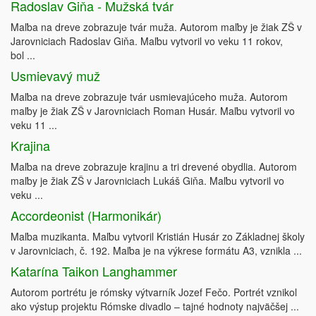
Radoslav Giňa - Mužská tvár
Maľba na dreve zobrazuje tvár muža. Autorom maľby je žiak ZŠ v
Jarovniciach Radoslav Giňa. Maľbu vytvoril vo veku 11 rokov,
bol ...
Usmievavý muž
Maľba na dreve zobrazuje tvár usmievajúceho muža. Autorom
maľby je žiak ZŠ v Jarovniciach Roman Husár. Maľbu vytvoril vo
veku 11 ...
Krajina
Maľba na dreve zobrazuje krajinu a tri drevené obydlia. Autorom
maľby je žiak ZŠ v Jarovniciach Lukáš Giňa. Maľbu vytvoril vo
veku ...
Accordeonist (Harmonikár)
Maľba muzikanta. Maľbu vytvoril Kristián Husár zo Základnej školy
v Jarovniciach, č. 192. Maľba je na výkrese formátu A3, vznikla ...
Katarína Taikon Langhammer
Autorom portrétu je rómsky výtvarník Jozef Fečo. Portrét vznikol
ako výstup projektu Rómske divadlo – tajné hodnoty najväčšej ...