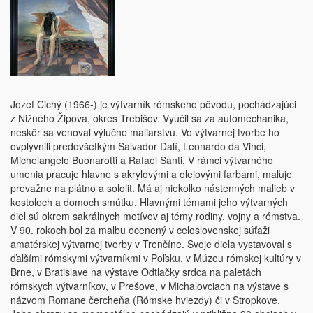
Jozef Cichý (1966-) je výtvarník rómskeho pôvodu, pochádzajúci
z Nižného Žipova, okres Trebišov. Vyučil sa za automechanika,
neskôr sa venoval výlučne maliarstvu. Vo výtvarnej tvorbe ho
ovplyvnili predovšetkým Salvador Dalí, Leonardo da Vinci,
Michelangelo Buonarotti a Rafael Santi. V rámci výtvarného
umenia pracuje hlavne s akrylovými a olejovými farbami, maľuje
prevažne na plátno a sololit. Má aj niekoľko nástenných malieb v
kostoloch a domoch smútku. Hlavnými témami jeho výtvarných
diel sú okrem sakrálnych motívov aj témy rodiny, vojny a rómstva.
V 90. rokoch bol za maľbu ocenený v celoslovenskej súťaži
amatérskej výtvarnej tvorby v Trenčíne. Svoje diela vystavoval s
ďalšími rómskymi výtvarníkmi v Poľsku, v Múzeu rómskej kultúry v
Brne, v Bratislave na výstave Odtlačky srdca na paletách
rómskych výtvarníkov, v Prešove, v Michalovciach na výstave s
názvom Romane čercheňa (Rómske hviezdy) či v Stropkove.