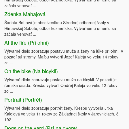
začala venovať ...
Zdenka Mahajová
Šarlota Bottová je absolventkou Strednej odbornej školy v
Rimavskej Sobote, odbor kozmetička. Výtvarnému umeniu sa
začala venovať ...
At the fire (Pri ohni)
Výtvarné dielo zobrazuje postavu muža a ženy na lúke pri ohni. V
pozadí sú stromy. Maľbu vytvoril Jozef Kaleja vo veku 14 rokov
zo ...
On the bike (Na bicykli)
Výtvarné dielo zobrazuje postavu muža na bicykli. V pozadí je
rómska osada. Kresbu vytvoril Ondrej Kaleja vo veku 12 rokov
zo ...
Portrait (Portrét)
Výtvarné dielo zobrazuje portrét ženy. Kresbu vytvorila Jitka
Kalejová vo veku 11 rokov zo Základnej školy v Jarovniciach, č.
192. ...
Dogs on the yard (Psi na dvore)