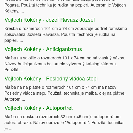
Pegasa. Použitá technika je rudka na pepieri. Autorom je Vojtech
Kökény. ...
Vojtech Kӧkény - Jozef Ravasz József
Kresba o rozmeroch 101 cm x 74 cm zobrazuje portrét rómskeho
spisovateľa Jozsefa Ravasza. Použitá technika je rudka na
papieri. ...
Vojtech Kӧkény - Anticiganizmus
Maľba na sololite o rozmeroch 101 x 74 cm nemá vlastný názov.
Názov Anticiganizmus bol umelo vytvorený katalogizátorom.
Použitá ...
Vojtech Kӧkény - Posledný vládca stepi
Maľba na na plátne o rozmeroch 101 cm x 74 cm má názov
Posledný vládca stepi. Použitá technika je maľba, olej na plátne.
Autorom ...
Vojtech Kӧkény - Autoportrét
Maľba na doske o rozmeroch 32 cm x 45 cm je autoportrétom
autora obrazu. Názov obrazu je "Autoportrét". Použitá technika
je ...