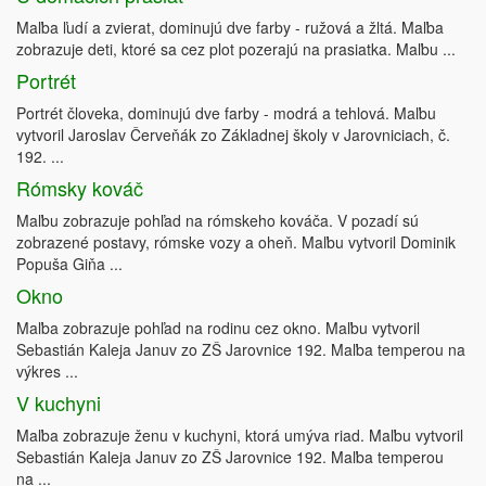
Maľba ľudí a zvierat, dominujú dve farby - ružová a žltá. Maľba
zobrazuje deti, ktoré sa cez plot pozerajú na prasiatka. Maľbu ...
Portrét
Portrét človeka, dominujú dve farby - modrá a tehlová. Maľbu
vytvoril Jaroslav Červeňák zo Základnej školy v Jarovniciach, č.
192. ...
Rómsky kováč
Maľbu zobrazuje pohľad na rómskeho kováča. V pozadí sú
zobrazené postavy, rómske vozy a oheň. Maľbu vytvoril Dominik
Popuša Giňa ...
Okno
Maľba zobrazuje pohľad na rodinu cez okno. Maľbu vytvoril
Sebastián Kaleja Januv zo ZŠ Jarovnice 192. Maľba temperou na
výkres ...
V kuchyni
Maľba zobrazuje ženu v kuchyni, ktorá umýva riad. Maľbu vytvoril
Sebastián Kaleja Januv zo ZŠ Jarovnice 192. Maľba temperou
na ...