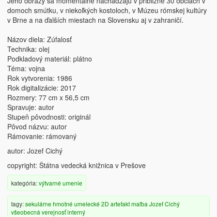
Jeho obrazy sa momentálne nachádzajú v približne 30 obciach v
domoch smútku, v niekoľkých kostoloch, v Múzeu rómskej kultúry
v Brne a na ďalších miestach na Slovensku aj v zahraničí.
Názov diela: Zúfalosť
Technika: olej
Podkladový materiál: plátno
Téma: vojna
Rok vytvorenia: 1986
Rok digitalizácie: 2017
Rozmery: 77 cm x 56,5 cm
Spravuje: autor
Stupeň pôvodnosti: originál
Pôvod názvu: autor
Rámovanie: rámovaný
autor: Jozef Cichý
copyright: Štátna vedecká knižnica v Prešove
kategória:
výtvarné umenie
tagy:
sekulárne
hmotné
umelecké
2D artefakt
maľba
Jozef Cichý
všeobecná verejnosť
interný