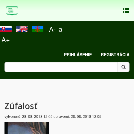
To
nav
A-
a
A+
PRIHLÁSENIE
REGISTRÁCIA
Zúfalosť
vytvorené:
28. 08. 2018 12:05
upravené:
28. 08. 2018 12:05