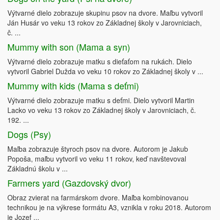
Výtvarné dielo zobrazuje skupinu psov na dvore. Maľbu vytvoril
Ján Husár vo veku 13 rokov zo Základnej školy v Jarovniciach,
č. ...
Mummy with son (Mama a syn)
Výtvarné dielo zobrazuje matku s dieťaťom na rukách. Dielo
vytvoril Gabriel Dužda vo veku 10 rokov zo Základnej školy v ...
Mummy with kids (Mama s deťmi)
Výtvarné dielo zobrazuje matku s deťmi. Dielo vytvoril Martin
Lacko vo veku 13 rokov zo Základnej školy v Jarovniciach, č.
192. ...
Dogs (Psy)
Maľba zobrazuje štyroch psov na dvore. Autorom je Jakub
Popoša, maľbu vytvoril vo veku 11 rokov, keď navštevoval
Základnú školu v ...
Farmers yard (Gazdovský dvor)
Obraz zvierat na farmárskom dvore. Maľba kombinovanou
technikou je na výkrese formátu A3, vznikla v roku 2018. Autorom
je Jozef ...