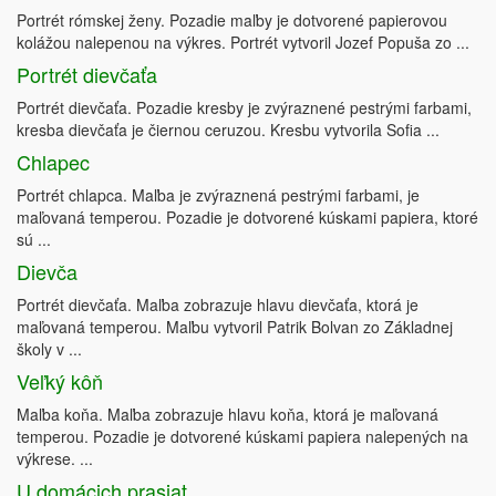
Portrét rómskej ženy. Pozadie maľby je dotvorené papierovou
kolážou nalepenou na výkres. Portrét vytvoril Jozef Popuša zo ...
Portrét dievčaťa
Portrét dievčaťa. Pozadie kresby je zvýraznené pestrými farbami,
kresba dievčaťa je čiernou ceruzou. Kresbu vytvorila Sofia ...
Chlapec
Portrét chlapca. Maľba je zvýraznená pestrými farbami, je
maľovaná temperou. Pozadie je dotvorené kúskami papiera, ktoré
sú ...
Dievča
Portrét dievčaťa. Maľba zobrazuje hlavu dievčaťa, ktorá je
maľovaná temperou. Maľbu vytvoril Patrik Bolvan zo Základnej
školy v ...
Veľký kôň
Maľba koňa. Maľba zobrazuje hlavu koňa, ktorá je maľovaná
temperou. Pozadie je dotvorené kúskami papiera nalepených na
výkrese. ...
U domácich prasiat