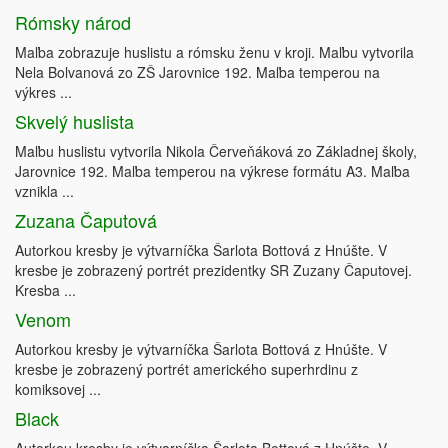
Rómsky národ
Maľba zobrazuje huslistu a rómsku ženu v kroji. Maľbu vytvorila
Nela Bolvanová zo ZŠ Jarovnice 192. Maľba temperou na
výkres ...
Skvelý huslista
Maľbu huslistu vytvorila Nikola Červeňáková zo Základnej školy,
Jarovnice 192. Maľba temperou na výkrese formátu A3. Maľba
vznikla ...
Zuzana Čaputová
Autorkou kresby je výtvarníčka Šarlota Bottová z Hnúšte. V
kresbe je zobrazený portrét prezidentky SR Zuzany Čaputovej.
Kresba ...
Venom
Autorkou kresby je výtvarníčka Šarlota Bottová z Hnúšte. V
kresbe je zobrazený portrét amerického superhrdinu z
komiksovej ...
Black