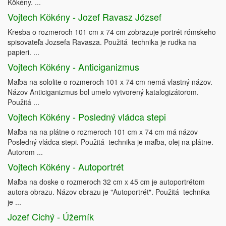
Kökény. ...
Vojtech Kӧkény - Jozef Ravasz József
Kresba o rozmeroch 101 cm x 74 cm zobrazuje portrét rómskeho
spisovateľa Jozsefa Ravasza. Použitá technika je rudka na
papieri. ...
Vojtech Kӧkény - Anticiganizmus
Maľba na sololite o rozmeroch 101 x 74 cm nemá vlastný názov.
Názov Anticiganizmus bol umelo vytvorený katalogizátorom.
Použitá ...
Vojtech Kӧkény - Posledný vládca stepi
Maľba na na plátne o rozmeroch 101 cm x 74 cm má názov
Posledný vládca stepi. Použitá technika je maľba, olej na plátne.
Autorom ...
Vojtech Kӧkény - Autoportrét
Maľba na doske o rozmeroch 32 cm x 45 cm je autoportrétom
autora obrazu. Názov obrazu je "Autoportrét". Použitá technika
je ...
Jozef Cichý - Úžerník