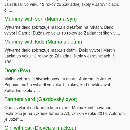
Ján Husár vo veku 13 rokov zo Základnej školy v Jarovniciach,
č. ...
Mummy with son (Mama a syn)
Výtvarné dielo zobrazuje matku s dieťaťom na rukách. Dielo
vytvoril Gabriel Dužda vo veku 10 rokov zo Základnej školy v ...
Mummy with kids (Mama s deťmi)
Výtvarné dielo zobrazuje matku s deťmi. Dielo vytvoril Martin
Lacko vo veku 13 rokov zo Základnej školy v Jarovniciach, č.
192. ...
Dogs (Psy)
Maľba zobrazuje štyroch psov na dvore. Autorom je Jakub
Popoša, maľbu vytvoril vo veku 11 rokov, keď navštevoval
Základnú školu v ...
Farmers yard (Gazdovský dvor)
Obraz zvierat na farmárskom dvore. Maľba kombinovanou
technikou je na výkrese formátu A3, vznikla v roku 2018. Autorom
je Jozef ...
Girl with cat (Dievča s mačkou)