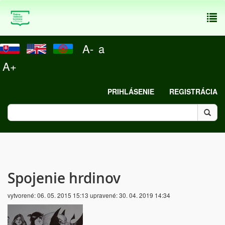
To
nav
A-
a
A+
PRIHLÁSENIE
REGISTRÁCIA
Spojenie hrdinov
vytvorené:
06. 05. 2015 15:13
upravené:
30. 04. 2019 14:34