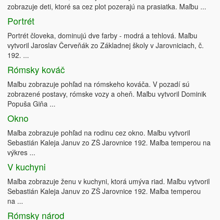
zobrazuje deti, ktoré sa cez plot pozerajú na prasiatka. Maľbu ...
Portrét
Portrét človeka, dominujú dve farby - modrá a tehlová. Maľbu
vytvoril Jaroslav Červeňák zo Základnej školy v Jarovniciach, č.
192. ...
Rómsky kováč
Maľbu zobrazuje pohľad na rómskeho kováča. V pozadí sú
zobrazené postavy, rómske vozy a oheň. Maľbu vytvoril Dominik
Popuša Giňa ...
Okno
Maľba zobrazuje pohľad na rodinu cez okno. Maľbu vytvoril
Sebastián Kaleja Januv zo ZŠ Jarovnice 192. Maľba temperou na
výkres ...
V kuchyni
Maľba zobrazuje ženu v kuchyni, ktorá umýva riad. Maľbu vytvoril
Sebastián Kaleja Januv zo ZŠ Jarovnice 192. Maľba temperou
na ...
Rómsky národ