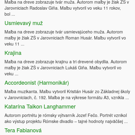
Maľba na dreve zobrazuje tvár muža. Autorom maľby je žiak ZŠ v
Jarovniciach Radoslav Giňa. Maľbu vytvoril vo veku 11 rokov,
bol ...
Usmievavý muž
Maľba na dreve zobrazuje tvár usmievajúceho muža. Autorom
maľby je žiak ZŠ v Jarovniciach Roman Husár. Maľbu vytvoril vo
veku 11 ...
Krajina
Maľba na dreve zobrazuje krajinu a tri drevené obydlia. Autorom
maľby je žiak ZŠ v Jarovniciach Lukáš Giňa. Maľbu vytvoril vo
veku ...
Accordeonist (Harmonikár)
Maľba muzikanta. Maľbu vytvoril Kristián Husár zo Základnej školy
v Jarovniciach, č. 192. Maľba je na výkrese formátu A3, vznikla ...
Katarína Taikon Langhammer
Autorom portrétu je rómsky výtvarník Jozef Fečo. Portrét vznikol
ako výstup projektu Rómske divadlo – tajné hodnoty najväčšej ...
Tera Fabianová