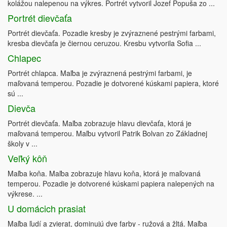
kolážou nalepenou na výkres. Portrét vytvoril Jozef Popuša zo ...
Portrét dievčaťa
Portrét dievčaťa. Pozadie kresby je zvýraznené pestrými farbami,
kresba dievčaťa je čiernou ceruzou. Kresbu vytvorila Sofia ...
Chlapec
Portrét chlapca. Maľba je zvýraznená pestrými farbami, je
maľovaná temperou. Pozadie je dotvorené kúskami papiera, ktoré
sú ...
Dievča
Portrét dievčaťa. Maľba zobrazuje hlavu dievčaťa, ktorá je
maľovaná temperou. Maľbu vytvoril Patrik Bolvan zo Základnej
školy v ...
Veľký kôň
Maľba koňa. Maľba zobrazuje hlavu koňa, ktorá je maľovaná
temperou. Pozadie je dotvorené kúskami papiera nalepených na
výkrese. ...
U domácich prasiat
Maľba ľudí a zvierat, dominujú dve farby - ružová a žltá. Maľba