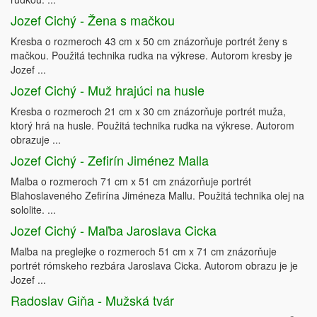
Jozef Cichý - Žena s mačkou
Kresba o rozmeroch 43 cm x 50 cm znázorňuje portrét ženy s
mačkou. Použitá technika rudka na výkrese. Autorom kresby je
Jozef ...
Jozef Cichý - Muž hrajúci na husle
Kresba o rozmeroch 21 cm x 30 cm znázorňuje portrét muža,
ktorý hrá na husle. Použitá technika rudka na výkrese. Autorom
obrazuje ...
Jozef Cichý - Zefirín Jiménez Malla
Maľba o rozmeroch 71 cm x 51 cm znázorňuje portrét
Blahoslaveného Zefirína Jiméneza Mallu. Použitá technika olej na
sololite. ...
Jozef Cichý - Maľba Jaroslava Cicka
Maľba na preglejke o rozmeroch 51 cm x 71 cm znázorňuje
portrét rómskeho rezbára Jaroslava Cicka. Autorom obrazu je je
Jozef ...
Radoslav Giňa - Mužská tvár