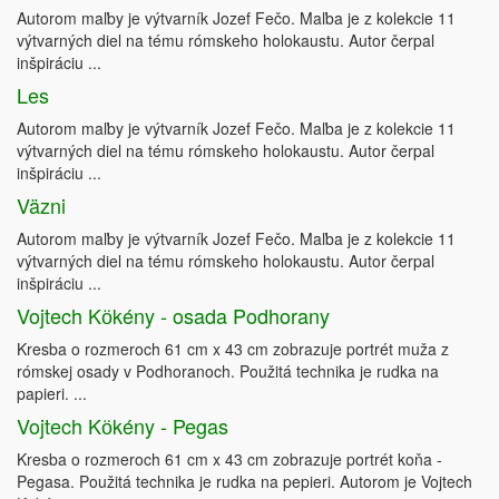
Autorom maľby je výtvarník Jozef Fečo. Maľba je z kolekcie 11
výtvarných diel na tému rómskeho holokaustu. Autor čerpal
inšpiráciu ...
Les
Autorom maľby je výtvarník Jozef Fečo. Maľba je z kolekcie 11
výtvarných diel na tému rómskeho holokaustu. Autor čerpal
inšpiráciu ...
Väzni
Autorom maľby je výtvarník Jozef Fečo. Maľba je z kolekcie 11
výtvarných diel na tému rómskeho holokaustu. Autor čerpal
inšpiráciu ...
Vojtech Kӧkény - osada Podhorany
Kresba o rozmeroch 61 cm x 43 cm zobrazuje portrét muža z
rómskej osady v Podhoranoch. Použitá technika je rudka na
papieri. ...
Vojtech Kӧkény - Pegas
Kresba o rozmeroch 61 cm x 43 cm zobrazuje portrét koňa -
Pegasa. Použitá technika je rudka na pepieri. Autorom je Vojtech