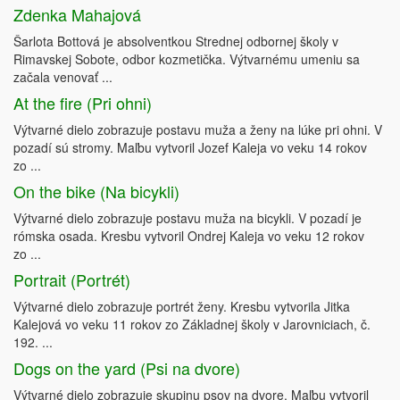
Zdenka Mahajová
Šarlota Bottová je absolventkou Strednej odbornej školy v
Rimavskej Sobote, odbor kozmetička. Výtvarnému umeniu sa
začala venovať ...
At the fire (Pri ohni)
Výtvarné dielo zobrazuje postavu muža a ženy na lúke pri ohni. V
pozadí sú stromy. Maľbu vytvoril Jozef Kaleja vo veku 14 rokov
zo ...
On the bike (Na bicykli)
Výtvarné dielo zobrazuje postavu muža na bicykli. V pozadí je
rómska osada. Kresbu vytvoril Ondrej Kaleja vo veku 12 rokov
zo ...
Portrait (Portrét)
Výtvarné dielo zobrazuje portrét ženy. Kresbu vytvorila Jitka
Kalejová vo veku 11 rokov zo Základnej školy v Jarovniciach, č.
192. ...
Dogs on the yard (Psi na dvore)
Výtvarné dielo zobrazuje skupinu psov na dvore. Maľbu vytvoril