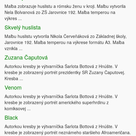
Maľba zobrazuje huslistu a rómsku ženu v kroji. Maľbu vytvorila
Nela Bolvanová zo ZŠ Jarovnice 192. Maľba temperou na
výkres ...
Skvelý huslista
Maľbu huslistu vytvorila Nikola Červeňáková zo Základnej školy,
Jarovnice 192. Maľba temperou na výkrese formátu A3. Maľba
vznikla ...
Zuzana Čaputová
Autorkou kresby je výtvarníčka Šarlota Bottová z Hnúšte. V
kresbe je zobrazený portrét prezidentky SR Zuzany Čaputovej.
Kresba ...
Venom
Autorkou kresby je výtvarníčka Šarlota Bottová z Hnúšte. V
kresbe je zobrazený portrét amerického superhrdinu z
komiksovej ...
Black
Autorkou kresby je výtvarníčka Šarlota Bottová z Hnúšte. V
kresbe je zobrazený portrét neznámeho staršieho Afroameričana.