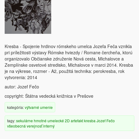
Kresba - Spojenie hrdinov rómskeho umelca Jozefa Feča vznikla
pri príležitosti výstavy Rómske hviezdy / Romane čercheňa, ktorú
organizovalo Občianske združenie Nová cesta, Michalovce a
Zemplínske osvetové stredisko, Michalovce v marci 2014. Kresba
je na výkrese, rozmer - A2, použitá technika: perokresba, rok
vytvorenia: 2014
autor: Jozef Fečo
copyright: Štátna vedecká knižnica v Prešove
kategória:
výtvarné umenie
tagy:
sekulárne
hmotné
umelecké
2D artefakt
kresba
Jozef Fečo
všeobecná verejnosť
interný