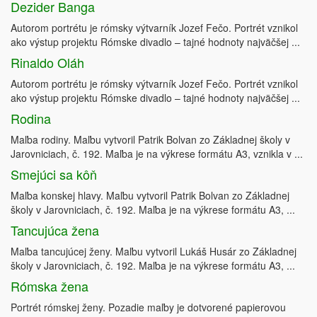
Dezider Banga
Autorom portrétu je rómsky výtvarník Jozef Fečo. Portrét vznikol
ako výstup projektu Rómske divadlo – tajné hodnoty najväčšej ...
Rinaldo Oláh
Autorom portrétu je rómsky výtvarník Jozef Fečo. Portrét vznikol
ako výstup projektu Rómske divadlo – tajné hodnoty najväčšej ...
Rodina
Maľba rodiny. Maľbu vytvoril Patrik Bolvan zo Základnej školy v
Jarovniciach, č. 192. Maľba je na výkrese formátu A3, vznikla v ...
Smejúci sa kôň
Maľba konskej hlavy. Maľbu vytvoril Patrik Bolvan zo Základnej
školy v Jarovniciach, č. 192. Maľba je na výkrese formátu A3, ...
Tancujúca žena
Maľba tancujúcej ženy. Maľbu vytvoril Lukáš Husár zo Základnej
školy v Jarovniciach, č. 192. Maľba je na výkrese formátu A3, ...
Rómska žena
Portrét rómskej ženy. Pozadie maľby je dotvorené papierovou