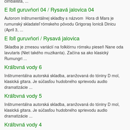
cimbalista, ...
E ľoľi guruvňori 04 / Rysavá jalovica 04
Autorom inštrumentálnej skladby s názvom Hora di Mars je
rumunský skladateľ rómskeho pôvodu Grigoraș Ionică Dinicu
(April 3, ...
E ľoľi guruvňori / Rysavá jalovica
Skladba je zmesou variácií na folklórnu rómsku pieseň Nane oda
lavutaris (Niet takého muzikanta). Začína sa ako klasický
Rumungri ...
Kráľovná vody 6
Inštrumentálna autorská skladba, aranžovaná do tóniny D mol,
klasická gitara. Je súčasťou hudobného sprievodu audio
dramatizácie ...
Kráľovná vody 5
Inštrumentálna autorská skladba, aranžovaná do tóniny D mol,
klasická gitara. Je súčasťou hudobného sprievodu audio
dramatizácie ...
Kráľovná vody 4