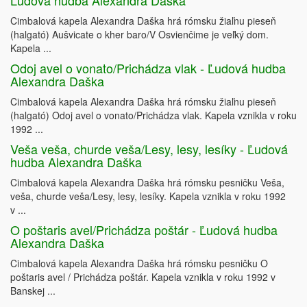
Ľudová hudba Alexandra Daška
Cimbalová kapela Alexandra Daška hrá rómsku žiaľnu pieseň
(halgató) Aušvicate o kher baro/V Osvienčime je veľký dom.
Kapela ...
Odoj avel o vonato/Prichádza vlak - Ľudová hudba
Alexandra Daška
Cimbalová kapela Alexandra Daška hrá rómsku žiaľnu pieseň
(halgató) Odoj avel o vonato/Prichádza vlak. Kapela vznikla v roku
1992 ...
Veša veša, churde veša/Lesy, lesy, lesíky - Ľudová
hudba Alexandra Daška
Cimbalová kapela Alexandra Daška hrá rómsku pesničku Veša,
veša, churde veša/Lesy, lesy, lesíky. Kapela vznikla v roku 1992
v ...
O poštaris avel/Prichádza poštár - Ľudová hudba
Alexandra Daška
Cimbalová kapela Alexandra Daška hrá rómsku pesničku O
poštaris avel / Prichádza poštár. Kapela vznikla v roku 1992 v
Banskej ...