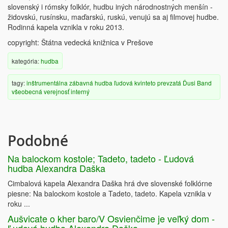
slovenský i rómsky folklór, hudbu iných národnostných menšín -
židovskú, rusínsku, maďarskú, ruskú, venujú sa aj filmovej hudbe.
Rodinná kapela vznikla v roku 2013.
copyright: Štátna vedecká knižnica v Prešove
kategória:
hudba
tagy:
inštrumentálna
zábavná hudba
ľudová
kvinteto
prevzatá
Ďusi Band
všeobecná verejnosť
interný
Podobné
Na balockom kostole; Tadeto, tadeto - Ľudová
hudba Alexandra Daška
Cimbalová kapela Alexandra Daška hrá dve slovenské folklórne
piesne: Na balockom kostole a Tadeto, tadeto. Kapela vznikla v
roku ...
Aušvicate o kher baro/V Osvienčime je veľký dom -