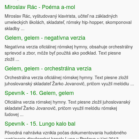
Miroslav Rác - Poéma a-mol
Miroslav Rác, vyštudovaný klavirista, učiteľ na základných
umeleckých školách, skladateľ, rómsky hip-hopper, skomponoval
skladby ...
Gelem, gelem - negatívna verzia
Negatívna verzia oficiálnej rómskej hymny, obsahuje orchestrálny
sprievod a zbor, môže byť použitá ako podklad. Text piesne
zložil ...
Gelem, gelem - orchestrálna verzia
Orchestrálna verzia oficiálnej rómskej hymny. Text piesne zložil
juhoslovanský skladateľ Žarko Jovanovič, pričom využil melódiu ...
Spevník - 16. Gelem, gelem
Oficiálna verzia rómskej hymny. Text piesne zložil juhoslovanský
skladateľ Žarko Jovanovič, pričom využil melódiu rómskej
ľudovej ...
Spevník - 15. Lungo kalo bal
Pôvodná nahrávka vznikla počas dokumentovania hudobného
vystúpenia dievčenskej kapely Luna v Prešove v júni 2013.