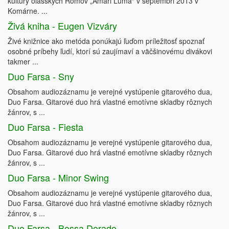
kultúry olašských Rómov „Amari Luma“ v septembri 2013 v
Komárne. ...
Živá kniha - Eugen Vizváry
Živé knižnice ako metóda ponúkajú ľuďom príležitosť spoznať
osobné príbehy ľudí, ktorí sú zaujímaví a väčšinovému divákovi
takmer ...
Duo Farsa - Sny
Obsahom audiozáznamu je verejné vystúpenie gitarového dua,
Duo Farsa. Gitarové duo hrá vlastné emotívne skladby rôznych
žánrov, s ...
Duo Farsa - Fiesta
Obsahom audiozáznamu je verejné vystúpenie gitarového dua,
Duo Farsa. Gitarové duo hrá vlastné emotívne skladby rôznych
žánrov, s ...
Duo Farsa - Minor Swing
Obsahom audiozáznamu je verejné vystúpenie gitarového dua,
Duo Farsa. Gitarové duo hrá vlastné emotívne skladby rôznych
žánrov, s ...
Duo Farsa - Bossa Dorado