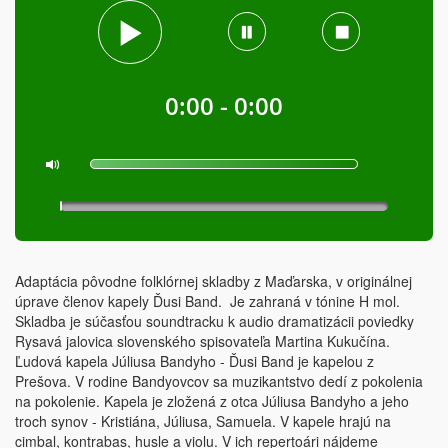
0:00 - 0:00
Adaptácia pôvodne folklórnej skladby z Maďarska, v originálnej
úprave členov kapely Ďusi Band. Je zahraná v tónine H mol.
Skladba je súčasťou soundtracku k audio dramatizácii poviedky
Rysavá jalovica slovenského spisovateľa Martina Kukučína.
Ľudová kapela Júliusa Bandyho - Ďusi Band je kapelou z
Prešova. V rodine Bandyovcov sa muzikantstvo dedí z pokolenia
na pokolenie. Kapela je zložená z otca Júliusa Bandyho a jeho
troch synov - Kristiána, Júliusa, Samuela. V kapele hrajú na
cimbal, kontrabas, husle a violu. V ich repertoári nájdeme