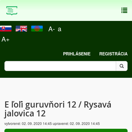
To
nav
A-
a
A+
PRIHLÁSENIE
REGISTRÁCIA
E ľoľi guruvňori 12 / Rysavá
jalovica 12
vytvorené:
02. 09. 2020 14:45
upravené:
02. 09. 2020 14:45