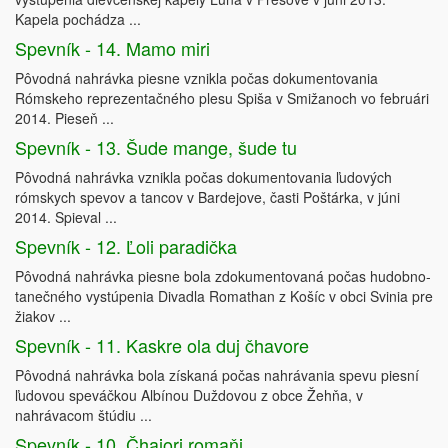
Kapela pochádza ...
Spevník - 14. Mamo miri
Pôvodná nahrávka piesne vznikla počas dokumentovania
Rómskeho reprezentačného plesu Spiša v Smižanoch vo februári
2014. Pieseň ...
Spevník - 13. Šude mange, šude tu
Pôvodná nahrávka vznikla počas dokumentovania ľudových
rómskych spevov a tancov v Bardejove, časti Poštárka, v júni
2014. Spieval ...
Spevník - 12. Ľoli paradička
Pôvodná nahrávka piesne bola zdokumentovaná počas hudobno-
tanečného vystúpenia Divadla Romathan z Košíc v obci Svinia pre
žiakov ...
Spevník - 11. Kaskre ola duj čhavore
Pôvodná nahrávka bola získaná počas nahrávania spevu piesní
ľudovou speváčkou Albínou Duždovou z obce Žehňa, v
nahrávacom štúdiu ...
Spevník - 10. Čhajori romaňi