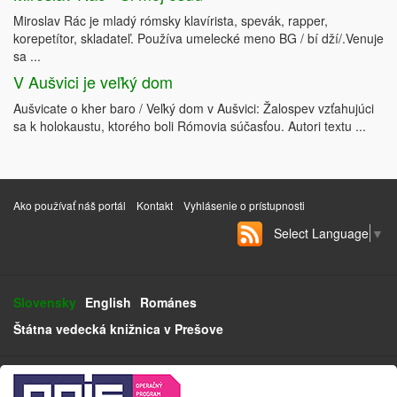
Miroslav Rác je mladý rómsky klavírista, spevák, rapper,
korepetítor, skladateľ. Používa umelecké meno BG / bí dží/.Venuje
sa ...
V Aušvici je veľký dom
Aušvicate o kher baro / Veľký dom v Aušvici: Žalospev vzťahujúci
sa k holokaustu, ktorého boli Rómovia súčasťou. Autori textu ...
Ako používať náš portál
Kontakt
Vyhlásenie o prístupnosti
Select Language
▼
Slovensky
English
Románes
Štátna vedecká knižnica v Prešove