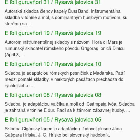
E ľoľi guruvňori 31 / Rysavá jalovica 31
Autorská skladba členov kapely Ďusi Band. Inštrumentálna
skladba v tónine a mol, s dominantným husľovým motívom, ku
ktorému sa ...
E ľoľi guruvňori 19 / Rysavá jalovica 19
Autorom inštrumentálnej skladby s názvom Hora di Mars je
rumunský skladateľ rómskeho pôvodu Grigoraș Ionică Dinicu
(April 3, ...
E ľoľi guruvňori 10 / Rysavá jalovica 10
Skladba je adaptáciou rómskych pesničiek z Maďarska. Patrí
medzi pomalé skladby, v niektorých pasážach prechádza do
rýchlejšieho ...
E ľoľi guruvňori 08 / Rysavá jalovica 08
Skladba je adaptáciou valčíka a moll od Csámpaia Ivóa. Skladba
je zahraná v tónine E dur. Radí sa k žánrom zábavnej hudby. ...
E ľoľi guruvňori 05 / Rysavá jalovica 05
Skladba Cigánsky tanec je adaptáciou ľudovej piesne Jána
Gašpara Hriska. J. G. Hrisko bol slovenský hudobník,