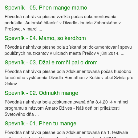
Spevník - 05. Phen mange mamo
Pôvodná nahrávka piesne vznikla počas dokumentovania
podujatia „Autorské čítanie" v Divadle Jonáša Záborského v
Prešove, v marci ...
Spevník - 04. Mamo, so kerdžom
Pôvodná nahrávka piesne bola získaná pri dokumentovaní spevu
pouličných muzikantov v uliciach mesta Prešov v júni 2014. ...
Spevník - 03. Džal e romňi pal o drom
Pôvodná nahrávka piesne bola zdokumentovaná počas hudobno-
tanečného vystúpenia Divadla Romathan z Košíc v obci Svinia pre
žiakov ...
Spevník - 02. Odmukh mange
Pôvodná nahrávka bola zdokumentovaná dňa 8.4.2014 v rámci
programu s názvom Amaro Džives - Náš deň pri príležitosti
Svetového dňa ...
Spevník - 01. Phen tu mange
Pôvodná nahrávka piesne bola zdokumentovaná na 1. festivale