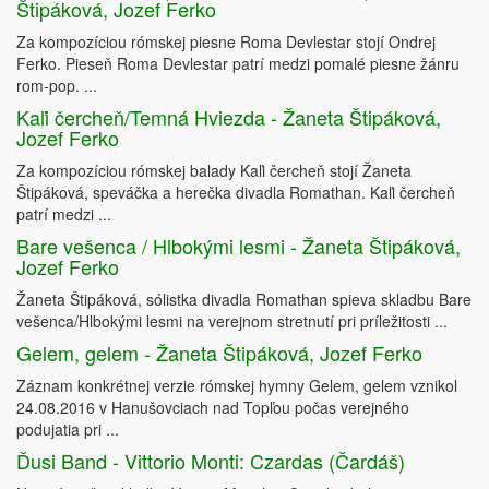
Štipáková, Jozef Ferko
Za kompozíciou rómskej piesne Roma Devlestar stojí Ondrej
Ferko. Pieseň Roma Devlestar patrí medzi pomalé piesne žánru
rom-pop. ...
Kaľi čercheň/Temná Hviezda - Žaneta Štipáková,
Jozef Ferko
Za kompozíciou rómskej balady Kaľi čercheň stojí Žaneta
Štipáková, speváčka a herečka divadla Romathan. Kaľi čercheň
patrí medzi ...
Bare vešenca / Hlbokými lesmi - Žaneta Štipáková,
Jozef Ferko
Žaneta Štipáková, sólistka divadla Romathan spieva skladbu Bare
vešenca/Hlbokými lesmi na verejnom stretnutí pri príležitosti ...
Gelem, gelem - Žaneta Štipáková, Jozef Ferko
Záznam konkrétnej verzie rómskej hymny Gelem, gelem vznikol
24.08.2016 v Hanušovciach nad Topľou počas verejného
podujatia pri ...
Ďusi Band - Vittorio Monti: Czardas (Čardáš)