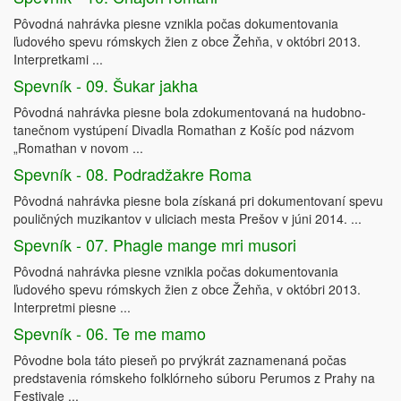
Pôvodná nahrávka piesne vznikla počas dokumentovania
ľudového spevu rómskych žien z obce Žehňa, v októbri 2013.
Interpretkami ...
Spevník - 09. Šukar jakha
Pôvodná nahrávka piesne bola zdokumentovaná na hudobno-
tanečnom vystúpení Divadla Romathan z Košíc pod názvom
„Romathan v novom ...
Spevník - 08. Podradžakre Roma
Pôvodná nahrávka piesne bola získaná pri dokumentovaní spevu
pouličných muzikantov v uliciach mesta Prešov v júni 2014. ...
Spevník - 07. Phagle mange mri musori
Pôvodná nahrávka piesne vznikla počas dokumentovania
ľudového spevu rómskych žien z obce Žehňa, v októbri 2013.
Interpretmi piesne ...
Spevník - 06. Te me mamo
Pôvodne bola táto pieseň po prvýkrát zaznamenaná počas
predstavenia rómskeho folklórneho súboru Perumos z Prahy na
Festivale ...