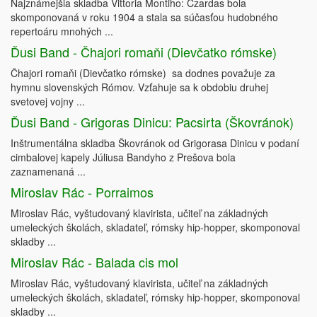
Najznámejšia skladba Vittoria Montiho: Czardas bola
skomponovaná v roku 1904 a stala sa súčasťou hudobného
repertoáru mnohých ...
Ďusi Band - Čhajori romaňi (Dievčatko rómske)
Čhajori romaňi (Dievčatko rómske) sa dodnes považuje za
hymnu slovenských Rómov. Vzťahuje sa k obdobiu druhej
svetovej vojny ...
Ďusi Band - Grigoras Dinicu: Pacsirta (Škovránok)
Inštrumentálna skladba Škovránok od Grigorasa Dinicu v podaní
cimbalovej kapely Júliusa Bandyho z Prešova bola
zaznamenaná ...
Miroslav Rác - Porraimos
Miroslav Rác, vyštudovaný klavirista, učiteľ na základných
umeleckých školách, skladateľ, rómsky hip-hopper, skomponoval
skladby ...
Miroslav Rác - Balada cis mol
Miroslav Rác, vyštudovaný klavirista, učiteľ na základných
umeleckých školách, skladateľ, rómsky hip-hopper, skomponoval
skladby ...