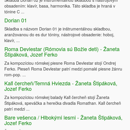
Skladba Dorian 02 je inštrumentálnou skladbou s nástrojovým
obsadením: klavír, basa, harmonika. Táto skladba je hraná v
tónine C ...
Dorian 01
Skladba s názvom Dorian 01 je inštrumentálnou skladbou,
aranžovanou do es dur tóniny, nástrojové obsadenie: hoboj,
klavír, ...
Roma Devlestar (Rómovia sú Božie deti) - Žaneta
Štipáková, Jozef Ferko
Za kompozíciou rómskej piesne Roma Devlestar stojí Ondrej
Ferko. Pieseň Roma Devlestar patrí medzi pomalé piesne žánru
rom-pop. ...
Kaľi čercheň/Temná Hviezda - Žaneta Štipáková,
Jozef Ferko
Za kompozíciou rómskej balady Kaľi čercheň stojí Žaneta
Štipáková, speváčka a herečka divadla Romathan. Kaľi čercheň
patrí medzi ...
Bare vešenca / Hlbokými lesmi - Žaneta Štipáková,
Jozef Ferko