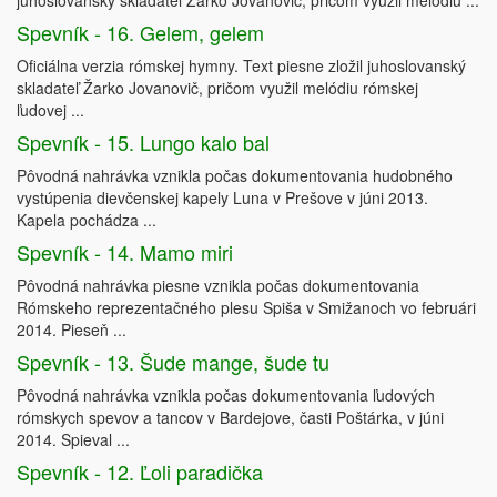
juhoslovanský skladateľ Žarko Jovanovič, pričom využil melódiu ...
Spevník - 16. Gelem, gelem
Oficiálna verzia rómskej hymny. Text piesne zložil juhoslovanský
skladateľ Žarko Jovanovič, pričom využil melódiu rómskej
ľudovej ...
Spevník - 15. Lungo kalo bal
Pôvodná nahrávka vznikla počas dokumentovania hudobného
vystúpenia dievčenskej kapely Luna v Prešove v júni 2013.
Kapela pochádza ...
Spevník - 14. Mamo miri
Pôvodná nahrávka piesne vznikla počas dokumentovania
Rómskeho reprezentačného plesu Spiša v Smižanoch vo februári
2014. Pieseň ...
Spevník - 13. Šude mange, šude tu
Pôvodná nahrávka vznikla počas dokumentovania ľudových
rómskych spevov a tancov v Bardejove, časti Poštárka, v júni
2014. Spieval ...
Spevník - 12. Ľoli paradička