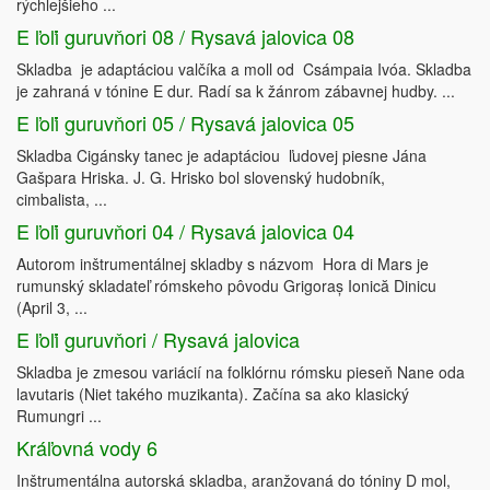
rýchlejšieho ...
E ľoľi guruvňori 08 / Rysavá jalovica 08
Skladba je adaptáciou valčíka a moll od Csámpaia Ivóa. Skladba
je zahraná v tónine E dur. Radí sa k žánrom zábavnej hudby. ...
E ľoľi guruvňori 05 / Rysavá jalovica 05
Skladba Cigánsky tanec je adaptáciou ľudovej piesne Jána
Gašpara Hriska. J. G. Hrisko bol slovenský hudobník,
cimbalista, ...
E ľoľi guruvňori 04 / Rysavá jalovica 04
Autorom inštrumentálnej skladby s názvom Hora di Mars je
rumunský skladateľ rómskeho pôvodu Grigoraș Ionică Dinicu
(April 3, ...
E ľoľi guruvňori / Rysavá jalovica
Skladba je zmesou variácií na folklórnu rómsku pieseň Nane oda
lavutaris (Niet takého muzikanta). Začína sa ako klasický
Rumungri ...
Kráľovná vody 6
Inštrumentálna autorská skladba, aranžovaná do tóniny D mol,