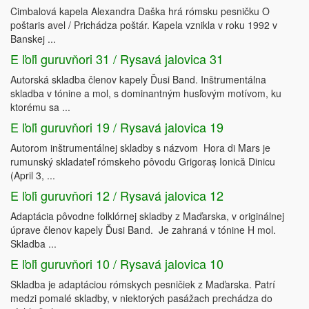
Cimbalová kapela Alexandra Daška hrá rómsku pesničku O
poštaris avel / Prichádza poštár. Kapela vznikla v roku 1992 v
Banskej ...
E ľoľi guruvňori 31 / Rysavá jalovica 31
Autorská skladba členov kapely Ďusi Band. Inštrumentálna
skladba v tónine a mol, s dominantným husľovým motívom, ku
ktorému sa ...
E ľoľi guruvňori 19 / Rysavá jalovica 19
Autorom inštrumentálnej skladby s názvom Hora di Mars je
rumunský skladateľ rómskeho pôvodu Grigoraș Ionică Dinicu
(April 3, ...
E ľoľi guruvňori 12 / Rysavá jalovica 12
Adaptácia pôvodne folklórnej skladby z Maďarska, v originálnej
úprave členov kapely Ďusi Band. Je zahraná v tónine H mol.
Skladba ...
E ľoľi guruvňori 10 / Rysavá jalovica 10
Skladba je adaptáciou rómskych pesničiek z Maďarska. Patrí
medzi pomalé skladby, v niektorých pasážach prechádza do