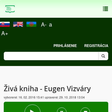
To
nav
A-
a
A+
PRIHLÁSENIE
REGISTRÁCIA
Živá kniha - Eugen Vizváry
vytvorené:
16. 02. 2016 15:41
upravené:
29. 10. 2018 13:04