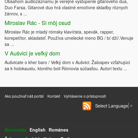
Obsahom audiozáznamu je verejné vystúpenie gitarového dua,
Duo Farsa. Gitarové duo hrá vlastné emotívne skladby rôznych
žánrov, s ...
Miroslav Rác - Si môj osud
Miroslav Rác je mladý rómsky klavírista, spevák, rapper,
korepetítor, skladateľ. Používa umelecké meno BG / bí dží/.Venuje
sa ...
V Aušvici je veľký dom
Aušvicate o kher baro / Veľký dom v Aušvici: Žalospev vzťahujúci
sa k holokaustu, ktorého boli Rómovia súčasťou. Autori textu ...
Ako používať náš portál
Kontakt
Vyhlásenie o prístupnosti
Select Language
▼
Slovensky
English
Románes