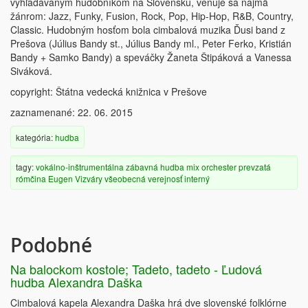
vyhľadávaným hudobníkom na Slovensku, venuje sa najmä
žánrom: Jazz, Funky, Fusion, Rock, Pop, Hip-Hop, R&B, Country,
Classic. Hudobným hosťom bola cimbalová muzika Ďusi band z
Prešova (Július Bandy st., Július Bandy ml., Peter Ferko, Kristián
Bandy + Samko Bandy) a speváčky Žaneta Štipáková a Vanessa
Siváková.
copyright: Štátna vedecká knižnica v Prešove
zaznamenané: 22. 06. 2015
kategória:
hudba
tagy:
vokálno-inštrumentálna
zábavná hudba
mix
orchester
prevzatá
rómčina
Eugen Vizváry
všeobecná verejnosť
interný
Podobné
Na balockom kostole; Tadeto, tadeto - Ľudová
hudba Alexandra Daška
Cimbalová kapela Alexandra Daška hrá dve slovenské folklórne