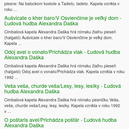
piesne: Na balockom kostole a Tadeto, tadeto. Kapela vznikla v
roku ...
Aušvicate o kher baro/V Osvienčime je veľký dom -
Ľudová hudba Alexandra Daška
Cimbalová kapela Alexandra Daška hrá rómsku žiaľnu pieseň
(halgató) Aušvicate o kher baro/V Osvienčime je veľký dom.
Kapela ...
Odoj avel o vonato/Prichádza vlak - Ľudová hudba
Alexandra Daška
Cimbalová kapela Alexandra Daška hrá rómsku žiaľnu pieseň
(halgató) Odoj avel o vonato/Prichádza vlak. Kapela vznikla v roku
1992 ...
Veša veša, churde veša/Lesy, lesy, lesíky - Ľudová
hudba Alexandra Daška
Cimbalová kapela Alexandra Daška hrá rómsku pesničku Veša,
veša, churde veša/Lesy, lesy, lesíky. Kapela vznikla v roku 1992
v ...
O poštaris avel/Prichádza poštár - Ľudová hudba
Alexandra Daška