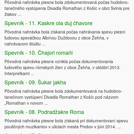
Pôvodná nahrávka piesne bola zdokumentovaná počas hudobno-
tanečného vystúpenia Divadla Romathan z Košíc v obci Svinia pre
žiakov ...
Spevník - 11. Kaskre ola duj čhavore
Pôvodná nahrávka bola získaná počas nahrávania spevu piesní
ľudovou speváčkou Albínou Duždovou z obce Žehňa, v
nahrávacom štúdiu ...
Spevník - 10. Čhajori romaňi
Pôvodná nahrávka piesne vznikla počas dokumentovania
ľudového spevu rómskych žien z obce Žehňa, v októbri 2013.
Interpretkami ...
Spevník - 09. Šukar jakha
Pôvodná nahrávka piesne bola zdokumentovaná na hudobno-
tanečnom vystúpení Divadla Romathan z Košíc pod názvom
„Romathan v novom ...
Spevník - 08. Podradžakre Roma
Pôvodná nahrávka piesne bola získaná pri dokumentovaní spevu
pouličných muzikantov v uliciach mesta Prešov v júni 2014. ...