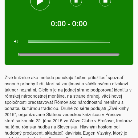
0:00 - 0:00
Živé knižnice ako metóda ponúkajú ľuďom príležitosť spoznať
osobné príbehy ľudí, ktorí sú zaujímaví a väčšinovému divákovi
takmer neznámi. Cieľom je na jednej strane podporovať identitu v
rómskej národnostnej menšine, na strane druhej, väcšinovej
spoločnosti predstavovať Rómov ako národnostnú menšinu s
bohatou kultúrnou tradíciou. Druhé zo série podujatí „Živé knihy
2015”, organizované Štátnou vedeckou knižnicou v Prešove,
ktoré sa konalo 22. júna 2015 vo Wave Clube v Prešove, tentoraz
na tému rómska hudba na Slovensku. Hlavným hosťom bol
hudobný producent, skladateľ, klavirista Eugen Vizváry, ktorý je