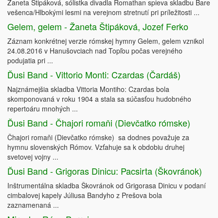
Žaneta Štipáková, sólistka divadla Romathan spieva skladbu Bare
vešenca/Hlbokými lesmi na verejnom stretnutí pri príležitosti ...
Gelem, gelem - Žaneta Štipáková, Jozef Ferko
Záznam konkrétnej verzie rómskej hymny Gelem, gelem vznikol
24.08.2016 v Hanušovciach nad Topľou počas verejného
podujatia pri ...
Ďusi Band - Vittorio Monti: Czardas (Čardáš)
Najznámejšia skladba Vittoria Montiho: Czardas bola
skomponovaná v roku 1904 a stala sa súčasťou hudobného
repertoáru mnohých ...
Ďusi Band - Čhajori romaňi (Dievčatko rómske)
Čhajori romaňi (Dievčatko rómske) sa dodnes považuje za
hymnu slovenských Rómov. Vzťahuje sa k obdobiu druhej
svetovej vojny ...
Ďusi Band - Grigoras Dinicu: Pacsirta (Škovránok)
Inštrumentálna skladba Škovránok od Grigorasa Dinicu v podaní
cimbalovej kapely Júliusa Bandyho z Prešova bola
zaznamenaná ...