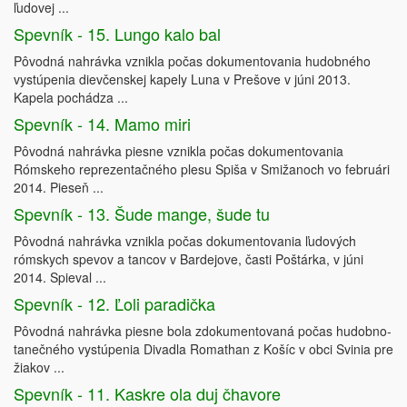
ľudovej ...
Spevník - 15. Lungo kalo bal
Pôvodná nahrávka vznikla počas dokumentovania hudobného
vystúpenia dievčenskej kapely Luna v Prešove v júni 2013.
Kapela pochádza ...
Spevník - 14. Mamo miri
Pôvodná nahrávka piesne vznikla počas dokumentovania
Rómskeho reprezentačného plesu Spiša v Smižanoch vo februári
2014. Pieseň ...
Spevník - 13. Šude mange, šude tu
Pôvodná nahrávka vznikla počas dokumentovania ľudových
rómskych spevov a tancov v Bardejove, časti Poštárka, v júni
2014. Spieval ...
Spevník - 12. Ľoli paradička
Pôvodná nahrávka piesne bola zdokumentovaná počas hudobno-
tanečného vystúpenia Divadla Romathan z Košíc v obci Svinia pre
žiakov ...
Spevník - 11. Kaskre ola duj čhavore