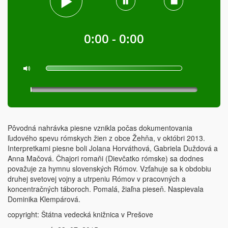
0:00 - 0:00
Pôvodná nahrávka piesne vznikla počas dokumentovania
ľudového spevu rómskych žien z obce Žehňa, v októbri 2013.
Interpretkami piesne boli Jolana Horváthová, Gabriela Duždová a
Anna Mačová. Čhajori romaňi (Dievčatko rómske) sa dodnes
považuje za hymnu slovenských Rómov. Vzťahuje sa k obdobiu
druhej svetovej vojny a utrpeniu Rómov v pracovných a
koncentračných táboroch. Pomalá, žiaľna pieseň. Naspievala
Dominika Klempárová.
copyright: Štátna vedecká knižnica v Prešove