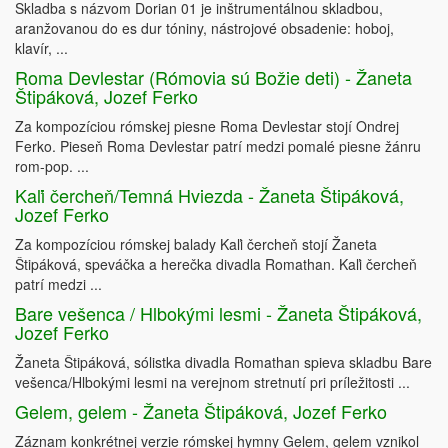
Skladba s názvom Dorian 01 je inštrumentálnou skladbou,
aranžovanou do es dur tóniny, nástrojové obsadenie: hoboj,
klavír, ...
Roma Devlestar (Rómovia sú Božie deti) - Žaneta
Štipáková, Jozef Ferko
Za kompozíciou rómskej piesne Roma Devlestar stojí Ondrej
Ferko. Pieseň Roma Devlestar patrí medzi pomalé piesne žánru
rom-pop. ...
Kaľi čercheň/Temná Hviezda - Žaneta Štipáková,
Jozef Ferko
Za kompozíciou rómskej balady Kaľi čercheň stojí Žaneta
Štipáková, speváčka a herečka divadla Romathan. Kaľi čercheň
patrí medzi ...
Bare vešenca / Hlbokými lesmi - Žaneta Štipáková,
Jozef Ferko
Žaneta Štipáková, sólistka divadla Romathan spieva skladbu Bare
vešenca/Hlbokými lesmi na verejnom stretnutí pri príležitosti ...
Gelem, gelem - Žaneta Štipáková, Jozef Ferko
Záznam konkrétnej verzie rómskej hymny Gelem, gelem vznikol