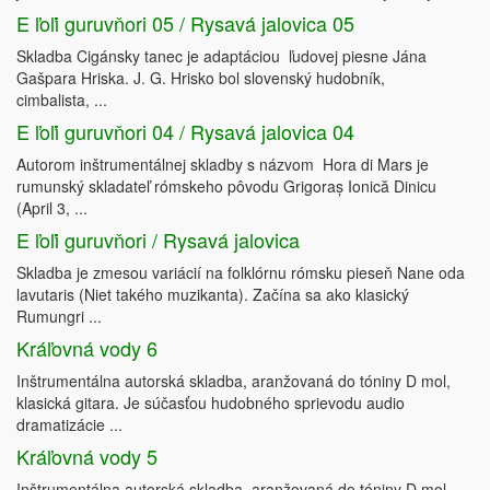
E ľoľi guruvňori 05 / Rysavá jalovica 05
Skladba Cigánsky tanec je adaptáciou ľudovej piesne Jána
Gašpara Hriska. J. G. Hrisko bol slovenský hudobník,
cimbalista, ...
E ľoľi guruvňori 04 / Rysavá jalovica 04
Autorom inštrumentálnej skladby s názvom Hora di Mars je
rumunský skladateľ rómskeho pôvodu Grigoraș Ionică Dinicu
(April 3, ...
E ľoľi guruvňori / Rysavá jalovica
Skladba je zmesou variácií na folklórnu rómsku pieseň Nane oda
lavutaris (Niet takého muzikanta). Začína sa ako klasický
Rumungri ...
Kráľovná vody 6
Inštrumentálna autorská skladba, aranžovaná do tóniny D mol,
klasická gitara. Je súčasťou hudobného sprievodu audio
dramatizácie ...
Kráľovná vody 5
Inštrumentálna autorská skladba, aranžovaná do tóniny D mol,