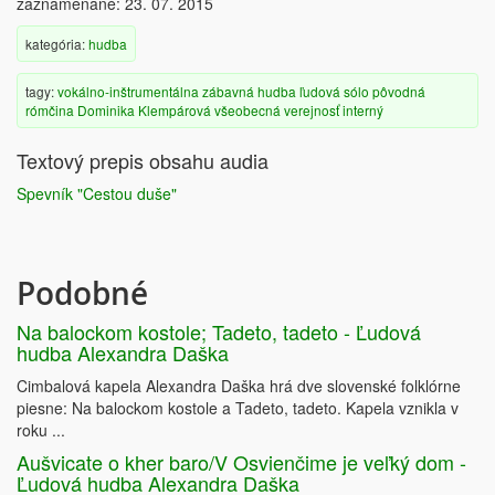
zaznamenané: 23. 07. 2015
kategória:
hudba
tagy:
vokálno-inštrumentálna
zábavná hudba
ľudová
sólo
pôvodná
rómčina
Dominika Klempárová
všeobecná verejnosť
interný
Textový prepis obsahu audia
Spevník "Cestou duše"
Podobné
Na balockom kostole; Tadeto, tadeto - Ľudová
hudba Alexandra Daška
Cimbalová kapela Alexandra Daška hrá dve slovenské folklórne
piesne: Na balockom kostole a Tadeto, tadeto. Kapela vznikla v
roku ...
Aušvicate o kher baro/V Osvienčime je veľký dom -
Ľudová hudba Alexandra Daška