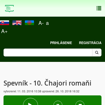
To
nav
A-
a
A+
PRIHLÁSENIE
REGISTRÁCIA
Spevník - 10. Čhajori romaňi
vytvorené:
11. 03. 2016 10:38
upravené:
26. 10. 2018 16:32