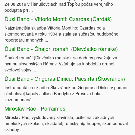
24.08.2016 v Hanušovciach nad Topľou počas verejného
podujatia pri ...
Ďusi Band - Vittorio Monti: Czardas (Čardáš)
Najznámejšia skladba Vittoria Montiho: Czardas bola
skomponovaná v roku 1904 a stala sa súčasťou hudobného
repertoáru mnohých ...
Ďusi Band - Čhajori romaňi (Dievčatko rómske)
Čhajori romaňi (Dievčatko rómske) sa dodnes považuje za
hymnu slovenských Rómov. Vzťahuje sa k obdobiu druhej
svetovej vojny ...
Ďusi Band - Grigoras Dinicu: Pacsirta (Škovránok)
Inštrumentálna skladba Škovránok od Grigorasa Dinicu v podaní
cimbalovej kapely Júliusa Bandyho z Prešova bola
zaznamenaná ...
Miroslav Rác - Porraimos
Miroslav Rác, vyštudovaný klavirista, učiteľ na základných
umeleckých školách, skladateľ, rómsky hip-hopper, skomponoval
skladby ...