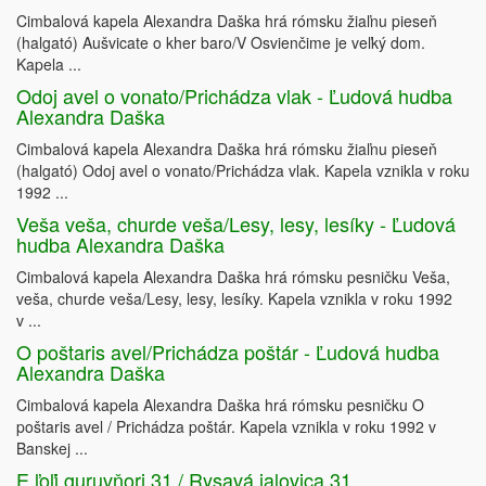
Cimbalová kapela Alexandra Daška hrá rómsku žiaľnu pieseň
(halgató) Aušvicate o kher baro/V Osvienčime je veľký dom.
Kapela ...
Odoj avel o vonato/Prichádza vlak - Ľudová hudba
Alexandra Daška
Cimbalová kapela Alexandra Daška hrá rómsku žiaľnu pieseň
(halgató) Odoj avel o vonato/Prichádza vlak. Kapela vznikla v roku
1992 ...
Veša veša, churde veša/Lesy, lesy, lesíky - Ľudová
hudba Alexandra Daška
Cimbalová kapela Alexandra Daška hrá rómsku pesničku Veša,
veša, churde veša/Lesy, lesy, lesíky. Kapela vznikla v roku 1992
v ...
O poštaris avel/Prichádza poštár - Ľudová hudba
Alexandra Daška
Cimbalová kapela Alexandra Daška hrá rómsku pesničku O
poštaris avel / Prichádza poštár. Kapela vznikla v roku 1992 v
Banskej ...
E ľoľi guruvňori 31 / Rysavá jalovica 31