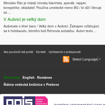
Miroslav Rác je mladý rómsky klavírista, spevák, rapper,
korepetítor, skladateľ. Používa umelecké meno BG / bí dží/.Venuje
sa ...
V Aušvici je veľký dom
Aušvicate o kher baro / Veľký dom v Aušvici: Žalospev vzťahujúci
sa k holokaustu, ktorého boli Rómovia súčasťou. Autori textu ...
Ako používať náš portál
Kontakt
Vyhlásenie o prístupnosti
Select Language
▼
Slovensky
English
Románes
Štátna vedecká knižnica v Prešove