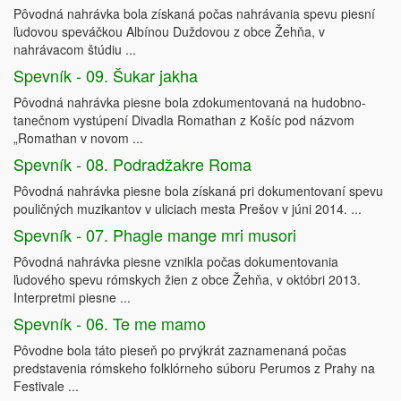
Pôvodná nahrávka bola získaná počas nahrávania spevu piesní
ľudovou speváčkou Albínou Duždovou z obce Žehňa, v
nahrávacom štúdiu ...
Spevník - 09. Šukar jakha
Pôvodná nahrávka piesne bola zdokumentovaná na hudobno-
tanečnom vystúpení Divadla Romathan z Košíc pod názvom
„Romathan v novom ...
Spevník - 08. Podradžakre Roma
Pôvodná nahrávka piesne bola získaná pri dokumentovaní spevu
pouličných muzikantov v uliciach mesta Prešov v júni 2014. ...
Spevník - 07. Phagle mange mri musori
Pôvodná nahrávka piesne vznikla počas dokumentovania
ľudového spevu rómskych žien z obce Žehňa, v októbri 2013.
Interpretmi piesne ...
Spevník - 06. Te me mamo
Pôvodne bola táto pieseň po prvýkrát zaznamenaná počas
predstavenia rómskeho folklórneho súboru Perumos z Prahy na
Festivale ...