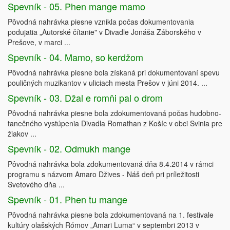
Spevník - 05. Phen mange mamo
Pôvodná nahrávka piesne vznikla počas dokumentovania
podujatia „Autorské čítanie" v Divadle Jonáša Záborského v
Prešove, v marci ...
Spevník - 04. Mamo, so kerdžom
Pôvodná nahrávka piesne bola získaná pri dokumentovaní spevu
pouličných muzikantov v uliciach mesta Prešov v júni 2014. ...
Spevník - 03. Džal e romňi pal o drom
Pôvodná nahrávka piesne bola zdokumentovaná počas hudobno-
tanečného vystúpenia Divadla Romathan z Košíc v obci Svinia pre
žiakov ...
Spevník - 02. Odmukh mange
Pôvodná nahrávka bola zdokumentovaná dňa 8.4.2014 v rámci
programu s názvom Amaro Džives - Náš deň pri príležitosti
Svetového dňa ...
Spevník - 01. Phen tu mange
Pôvodná nahrávka piesne bola zdokumentovaná na 1. festivale
kultúry olašských Rómov „Amari Luma“ v septembri 2013 v