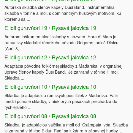
Autorská skladba členov kapely Ďusi Band. Inštrumentálna
skladba v tónine a mol, s dominantným husľovým motívom, ku
ktorému sa ...
E ľoľi guruvňori 19 / Rysavá jalovica 19
Autorom inštrumentálnej skladby s názvom Hora di Mars je
rumunský skladateľ rómskeho pôvodu Grigoraș Ionică Dinicu
(April 3, ...
E ľoľi guruvňori 12 / Rysavá jalovica 12
Adaptácia pôvodne folklórnej skladby z Maďarska, v originálnej
úprave členov kapely Ďusi Band. Je zahraná v tónine H mol.
Skladba ...
E ľoľi guruvňori 10 / Rysavá jalovica 10
Skladba je adaptáciou rómskych pesničiek z Maďarska. Patrí
medzi pomalé skladby, v niektorých pasážach prechádza do
rýchlejšieho ...
E ľoľi guruvňori 08 / Rysavá jalovica 08
Skladba je adaptáciou valčíka a moll od Csámpaia Ivóa. Skladba
je zahraná v tónine E dur. Radí sa k žánrom zábavnej hudby. ...