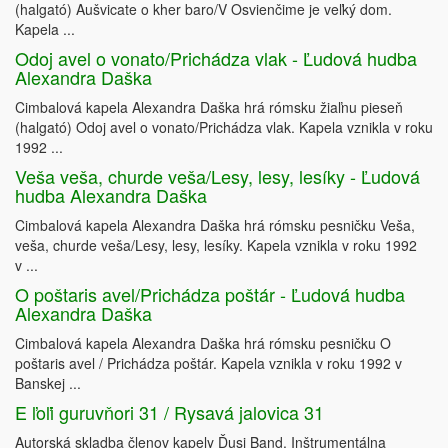
(halgató) Aušvicate o kher baro/V Osvienčime je veľký dom.
Kapela ...
Odoj avel o vonato/Prichádza vlak - Ľudová hudba
Alexandra Daška
Cimbalová kapela Alexandra Daška hrá rómsku žiaľnu pieseň
(halgató) Odoj avel o vonato/Prichádza vlak. Kapela vznikla v roku
1992 ...
Veša veša, churde veša/Lesy, lesy, lesíky - Ľudová
hudba Alexandra Daška
Cimbalová kapela Alexandra Daška hrá rómsku pesničku Veša,
veša, churde veša/Lesy, lesy, lesíky. Kapela vznikla v roku 1992
v ...
O poštaris avel/Prichádza poštár - Ľudová hudba
Alexandra Daška
Cimbalová kapela Alexandra Daška hrá rómsku pesničku O
poštaris avel / Prichádza poštár. Kapela vznikla v roku 1992 v
Banskej ...
E ľoľi guruvňori 31 / Rysavá jalovica 31
Autorská skladba členov kapely Ďusi Band. Inštrumentálna