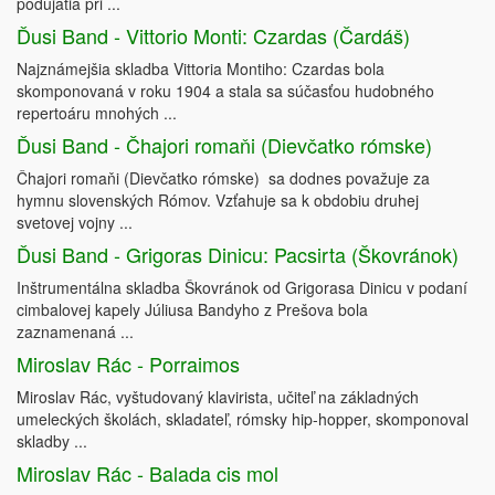
podujatia pri ...
Ďusi Band - Vittorio Monti: Czardas (Čardáš)
Najznámejšia skladba Vittoria Montiho: Czardas bola
skomponovaná v roku 1904 a stala sa súčasťou hudobného
repertoáru mnohých ...
Ďusi Band - Čhajori romaňi (Dievčatko rómske)
Čhajori romaňi (Dievčatko rómske) sa dodnes považuje za
hymnu slovenských Rómov. Vzťahuje sa k obdobiu druhej
svetovej vojny ...
Ďusi Band - Grigoras Dinicu: Pacsirta (Škovránok)
Inštrumentálna skladba Škovránok od Grigorasa Dinicu v podaní
cimbalovej kapely Júliusa Bandyho z Prešova bola
zaznamenaná ...
Miroslav Rác - Porraimos
Miroslav Rác, vyštudovaný klavirista, učiteľ na základných
umeleckých školách, skladateľ, rómsky hip-hopper, skomponoval
skladby ...
Miroslav Rác - Balada cis mol