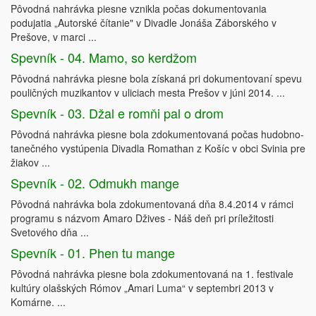
Pôvodná nahrávka piesne vznikla počas dokumentovania
podujatia „Autorské čítanie" v Divadle Jonáša Záborského v
Prešove, v marci ...
Spevník - 04. Mamo, so kerdžom
Pôvodná nahrávka piesne bola získaná pri dokumentovaní spevu
pouličných muzikantov v uliciach mesta Prešov v júni 2014. ...
Spevník - 03. Džal e romňi pal o drom
Pôvodná nahrávka piesne bola zdokumentovaná počas hudobno-
tanečného vystúpenia Divadla Romathan z Košíc v obci Svinia pre
žiakov ...
Spevník - 02. Odmukh mange
Pôvodná nahrávka bola zdokumentovaná dňa 8.4.2014 v rámci
programu s názvom Amaro Džives - Náš deň pri príležitosti
Svetového dňa ...
Spevník - 01. Phen tu mange
Pôvodná nahrávka piesne bola zdokumentovaná na 1. festivale
kultúry olašských Rómov „Amari Luma“ v septembri 2013 v
Komárne. ...