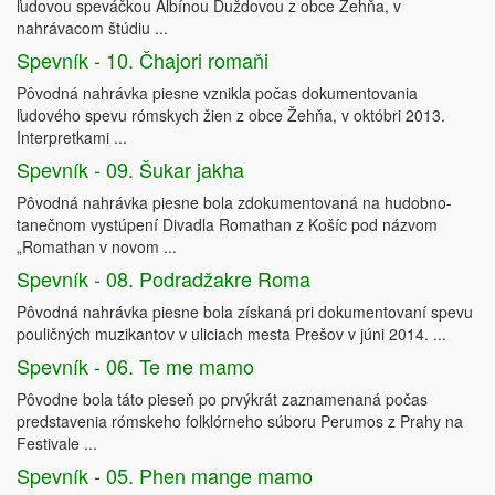
ľudovou speváčkou Albínou Duždovou z obce Žehňa, v
nahrávacom štúdiu ...
Spevník - 10. Čhajori romaňi
Pôvodná nahrávka piesne vznikla počas dokumentovania
ľudového spevu rómskych žien z obce Žehňa, v októbri 2013.
Interpretkami ...
Spevník - 09. Šukar jakha
Pôvodná nahrávka piesne bola zdokumentovaná na hudobno-
tanečnom vystúpení Divadla Romathan z Košíc pod názvom
„Romathan v novom ...
Spevník - 08. Podradžakre Roma
Pôvodná nahrávka piesne bola získaná pri dokumentovaní spevu
pouličných muzikantov v uliciach mesta Prešov v júni 2014. ...
Spevník - 06. Te me mamo
Pôvodne bola táto pieseň po prvýkrát zaznamenaná počas
predstavenia rómskeho folklórneho súboru Perumos z Prahy na
Festivale ...
Spevník - 05. Phen mange mamo