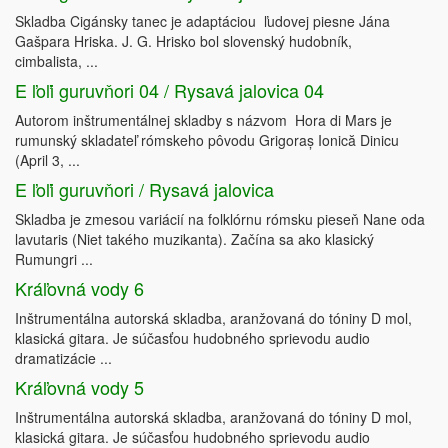
Skladba Cigánsky tanec je adaptáciou ľudovej piesne Jána
Gašpara Hriska. J. G. Hrisko bol slovenský hudobník,
cimbalista, ...
E ľoľi guruvňori 04 / Rysavá jalovica 04
Autorom inštrumentálnej skladby s názvom Hora di Mars je
rumunský skladateľ rómskeho pôvodu Grigoraș Ionică Dinicu
(April 3, ...
E ľoľi guruvňori / Rysavá jalovica
Skladba je zmesou variácií na folklórnu rómsku pieseň Nane oda
lavutaris (Niet takého muzikanta). Začína sa ako klasický
Rumungri ...
Kráľovná vody 6
Inštrumentálna autorská skladba, aranžovaná do tóniny D mol,
klasická gitara. Je súčasťou hudobného sprievodu audio
dramatizácie ...
Kráľovná vody 5
Inštrumentálna autorská skladba, aranžovaná do tóniny D mol,
klasická gitara. Je súčasťou hudobného sprievodu audio