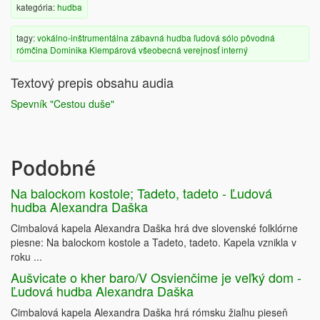
kategória:
hudba
tagy:
vokálno-inštrumentálna
zábavná hudba
ľudová
sólo
pôvodná
rómčina
Dominika Klempárová
všeobecná verejnosť
interný
Textový prepis obsahu audia
Spevník "Cestou duše"
Podobné
Na balockom kostole; Tadeto, tadeto - Ľudová
hudba Alexandra Daška
Cimbalová kapela Alexandra Daška hrá dve slovenské folklórne
piesne: Na balockom kostole a Tadeto, tadeto. Kapela vznikla v
roku ...
Aušvicate o kher baro/V Osvienčime je veľký dom -
Ľudová hudba Alexandra Daška
Cimbalová kapela Alexandra Daška hrá rómsku žiaľnu pieseň