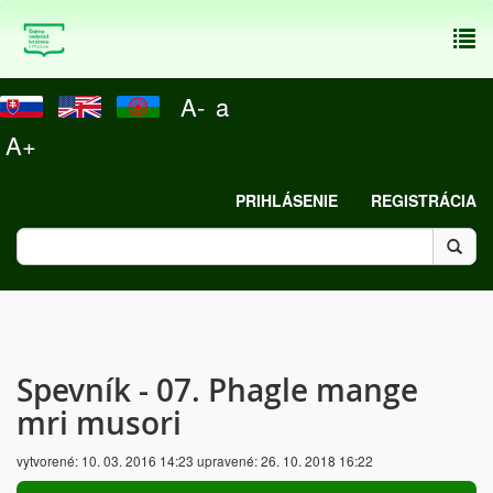
To
nav
A-
a
A+
PRIHLÁSENIE
REGISTRÁCIA
Spevník - 07. Phagle mange
mri musori
vytvorené:
10. 03. 2016 14:23
upravené:
26. 10. 2018 16:22