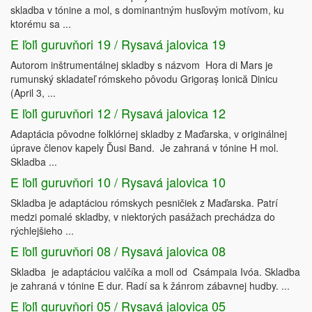
skladba v tónine a mol, s dominantným husľovým motívom, ku
ktorému sa ...
E ľoľi guruvňori 19 / Rysavá jalovica 19
Autorom inštrumentálnej skladby s názvom Hora di Mars je
rumunský skladateľ rómskeho pôvodu Grigoraș Ionică Dinicu
(April 3, ...
E ľoľi guruvňori 12 / Rysavá jalovica 12
Adaptácia pôvodne folklórnej skladby z Maďarska, v originálnej
úprave členov kapely Ďusi Band. Je zahraná v tónine H mol.
Skladba ...
E ľoľi guruvňori 10 / Rysavá jalovica 10
Skladba je adaptáciou rómskych pesničiek z Maďarska. Patrí
medzi pomalé skladby, v niektorých pasážach prechádza do
rýchlejšieho ...
E ľoľi guruvňori 08 / Rysavá jalovica 08
Skladba je adaptáciou valčíka a moll od Csámpaia Ivóa. Skladba
je zahraná v tónine E dur. Radí sa k žánrom zábavnej hudby. ...
E ľoľi guruvňori 05 / Rysavá jalovica 05