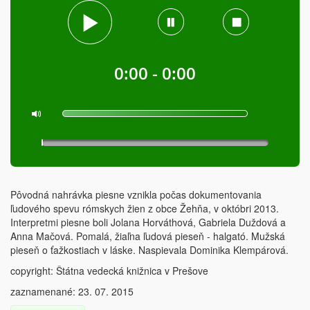
0:00 - 0:00
Pôvodná nahrávka piesne vznikla počas dokumentovania
ľudového spevu rómskych žien z obce Žehňa, v októbri 2013.
Interpretmi piesne boli Jolana Horváthová, Gabriela Duždová a
Anna Mačová. Pomalá, žiaľna ľudová pieseň - halgató. Mužská
pieseň o ťažkostiach v láske. Naspievala Dominika Klempárová.
copyright: Štátna vedecká knižnica v Prešove
zaznamenané: 23. 07. 2015