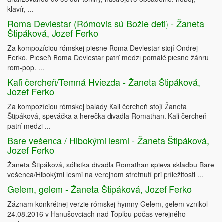
klavír, ...
Roma Devlestar (Rómovia sú Božie deti) - Žaneta
Štipáková, Jozef Ferko
Za kompozíciou rómskej piesne Roma Devlestar stojí Ondrej
Ferko. Pieseň Roma Devlestar patrí medzi pomalé piesne žánru
rom-pop. ...
Kaľi čercheň/Temná Hviezda - Žaneta Štipáková,
Jozef Ferko
Za kompozíciou rómskej balady Kaľi čercheň stojí Žaneta
Štipáková, speváčka a herečka divadla Romathan. Kaľi čercheň
patrí medzi ...
Bare vešenca / Hlbokými lesmi - Žaneta Štipáková,
Jozef Ferko
Žaneta Štipáková, sólistka divadla Romathan spieva skladbu Bare
vešenca/Hlbokými lesmi na verejnom stretnutí pri príležitosti ...
Gelem, gelem - Žaneta Štipáková, Jozef Ferko
Záznam konkrétnej verzie rómskej hymny Gelem, gelem vznikol
24.08.2016 v Hanušovciach nad Topľou počas verejného