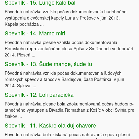
Spevník - 15. Lungo kalo bal
Pôvodná nahrávka vznikla počas dokumentovania hudobného
vystúpenia dievčenskej kapely Luna v Prešove v júni 2013.
Kapela pochádza ...
Spevník - 14. Mamo miri
Pôvodná nahrávka piesne vznikla počas dokumentovania
Rómskeho reprezentačného plesu Spiša v Smižanoch vo februári
2014. Pieseň ...
Spevník - 13. Šude mange, šude tu
Pôvodná nahrávka vznikla počas dokumentovania ľudových
rómskych spevov a tancov v Bardejove, časti Poštárka, v júni
2014. Spieval ...
Spevník - 12. Ľoli paradička
Pôvodná nahrávka piesne bola zdokumentovaná počas hudobno-
tanečného vystúpenia Divadla Romathan z Košíc v obci Svinia pre
žiakov ...
Spevník - 11. Kaskre ola duj čhavore
Pôvodná nahrávka bola získaná počas nahrávania spevu piesní