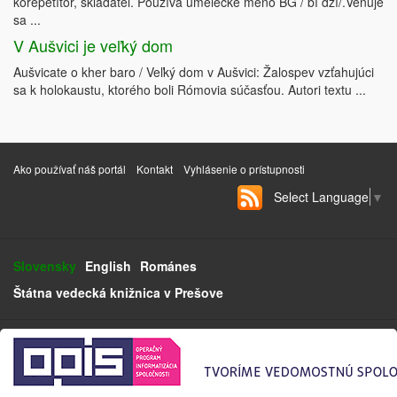
korepetítor, skladateľ. Používa umelecké meno BG / bí dží/.Venuje
sa ...
V Aušvici je veľký dom
Aušvicate o kher baro / Veľký dom v Aušvici: Žalospev vzťahujúci
sa k holokaustu, ktorého boli Rómovia súčasťou. Autori textu ...
Ako používať náš portál
Kontakt
Vyhlásenie o prístupnosti
Select Language
▼
Slovensky
English
Románes
Štátna vedecká knižnica v Prešove