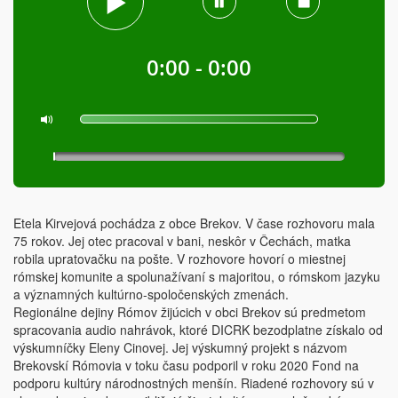
0:00 - 0:00
Etela Kirvejová pochádza z obce Brekov. V čase rozhovoru mala
75 rokov. Jej otec pracoval v bani, neskôr v Čechách, matka
robila upratovačku na pošte. V rozhovore hovorí o miestnej
rómskej komunite a spolunažívaní s majoritou, o rómskom jazyku
a významných kultúrno-spoločenských zmenách.
Regionálne dejiny Rómov žijúcich v obci Brekov sú predmetom
spracovania audio nahrávok, ktoré DICRK bezodplatne získalo od
výskumníčky Eleny Cinovej. Jej výskumný projekt s názvom
Brekovskí Rómovia v toku času podporil v roku 2020 Fond na
podporu kultúry národnostných menšín. Riadené rozhovory sú v