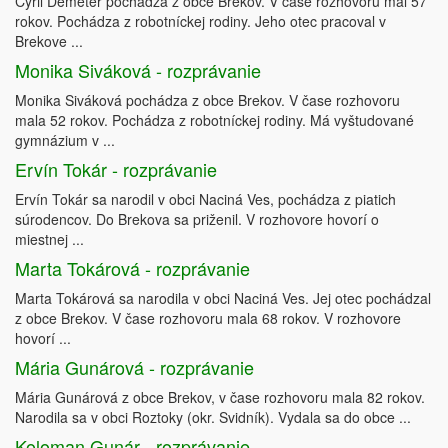
Cyril Demeter pochádza z obce Brekov. V čase rozhovoru mal 57
rokov. Pochádza z robotníckej rodiny. Jeho otec pracoval v
Brekove ...
Monika Siváková - rozprávanie
Monika Siváková pochádza z obce Brekov. V čase rozhovoru
mala 52 rokov. Pochádza z robotníckej rodiny. Má vyštudované
gymnázium v ...
Ervín Tokár - rozprávanie
Ervín Tokár sa narodil v obci Naciná Ves, pochádza z piatich
súrodencov. Do Brekova sa priženil. V rozhovore hovorí o
miestnej ...
Marta Tokárová - rozprávanie
Marta Tokárová sa narodila v obci Naciná Ves. Jej otec pochádzal
z obce Brekov. V čase rozhovoru mala 68 rokov. V rozhovore
hovorí ...
Mária Gunárová - rozprávanie
Mária Gunárová z obce Brekov, v čase rozhovoru mala 82 rokov.
Narodila sa v obci Roztoky (okr. Svidník). Vydala sa do obce ...
Koloman Gunár - rozprávanie