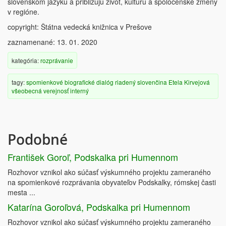
slovenskom jazyku a približujú život, kultúru a spoločenské zmeny
v regióne.
copyright: Štátna vedecká knižnica v Prešove
zaznamenané: 13. 01. 2020
kategória:
rozprávanie
tagy:
spomienkové
biografické
dialóg
riadený
slovenčina
Etela Kirvejová
všeobecná verejnosť
interný
Podobné
František Goroľ, Podskalka pri Humennom
Rozhovor vznikol ako súčasť výskumného projektu zameraného
na spomienkové rozprávania obyvateľov Podskalky, rómskej časti
mesta ...
Katarína Goroľová, Podskalka pri Humennom
Rozhovor vznikol ako súčasť výskumného projektu zameraného