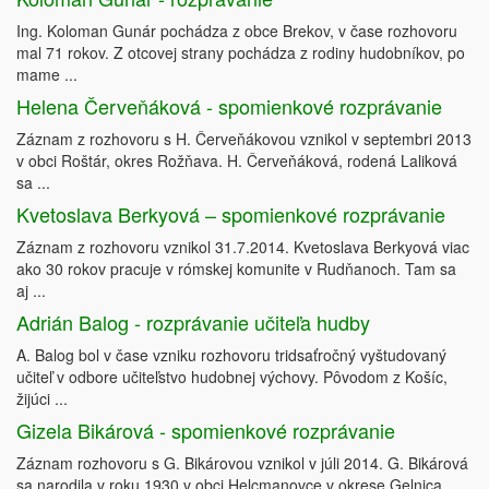
Ing. Koloman Gunár pochádza z obce Brekov, v čase rozhovoru
mal 71 rokov. Z otcovej strany pochádza z rodiny hudobníkov, po
mame ...
Helena Červeňáková - spomienkové rozprávanie
Záznam z rozhovoru s H. Červeňákovou vznikol v septembri 2013
v obci Roštár, okres Rožňava. H. Červeňáková, rodená Laliková
sa ...
Kvetoslava Berkyová – spomienkové rozprávanie
Záznam z rozhovoru vznikol 31.7.2014. Kvetoslava Berkyová viac
ako 30 rokov pracuje v rómskej komunite v Rudňanoch. Tam sa
aj ...
Adrián Balog - rozprávanie učiteľa hudby
A. Balog bol v čase vzniku rozhovoru tridsaťročný vyštudovaný
učiteľ v odbore učiteľstvo hudobnej výchovy. Pôvodom z Košíc,
žijúci ...
Gizela Bikárová - spomienkové rozprávanie
Záznam rozhovoru s G. Bikárovou vznikol v júli 2014. G. Bikárová
sa narodila v roku 1930 v obci Helcmanovce v okrese Gelnica. ...