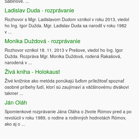
Sabinove. ...
Ladislav Duda - rozprávanie
Rozhovor s Mgr. Ladislavom Dudom vznikol v roku 2013, viedol
ho Ing. Igor Dužda. Mgr. Ladislav Duda sa narodil v roku 1982
v ...
Monika Duždová - rozprávanie
Rozhovor vznikol 18. 11. 2013 v Prešove, viedol ho Ing. Igor
Dužda. Rozpráva Mgr. Monika Duždová, rodená Rakašová,
narodená v ...
Živá kniha - Holokaust
Živé knižnice ako metóda ponúkajú ľuďom príležitosť spoznať
osobné príbehy ľudí, ktorí sú zaujímaví a väčšinovému divákovi
takmer ...
Ján Oláh
Spomienkové rozprávanie Jána Oláha o živote Rómov pred a po
revolúcii v roku 1989, o rodine a rodinných hodnotách Rómov,
ako aj o ...