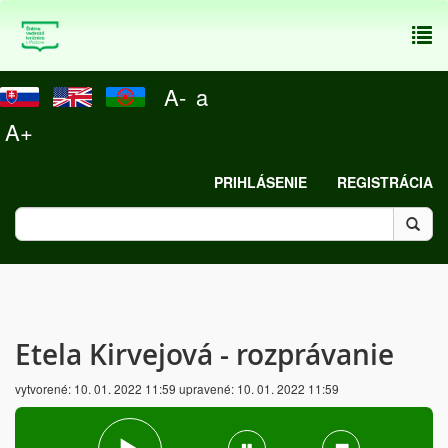
To
nav
A-
a
A+
PRIHLÁSENIE
REGISTRÁCIA
Etela Kirvejová - rozprávanie
vytvorené:
10. 01. 2022 11:59
upravené:
10. 01. 2022 11:59