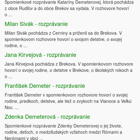
Spomienkové rozprávanie Kataríny Demeterovej, ktorá pochádza
z obce Rudľov a do obce Brekov sa vydala. V rozhovore hovorí
o ...
Milan Sivák - rozprávanie
Milan Sivák pochádza z Cerniny a priženil sa do Brekova. V
spomienkovom rozhovore hovorí o svojom detstve, o svojej
rodine, o ...
Jana Kirvejová - rozprávanie
Jana Kirvejová pochádza z Brekova. V spomienkovom rozhovore
hovorí o svojej rodine, o detstve v Brekove, o školských rokoch a
o ...
František Demeter - rozprávanie
František Demeter v spomienkovom rozhovore hovorí o svojej
rodine, predkoch, detstve, ale tiež o zvykoch na Vianoce a Veľkú
Noc. ...
Zdenka Demeterová - rozprávanie
Spomienkové rozprávanie Zdenky Demeterovej o jej živote,
rodine, deťoch, o medziľudských vzťahoch medzi Rómami a
Nerómami v obci ...