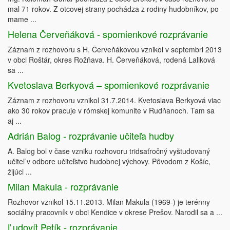
mal 71 rokov. Z otcovej strany pochádza z rodiny hudobníkov, po
mame ...
Helena Červeňáková - spomienkové rozprávanie
Záznam z rozhovoru s H. Červeňákovou vznikol v septembri 2013
v obci Roštár, okres Rožňava. H. Červeňáková, rodená Laliková
sa ...
Kvetoslava Berkyová – spomienkové rozprávanie
Záznam z rozhovoru vznikol 31.7.2014. Kvetoslava Berkyová viac
ako 30 rokov pracuje v rómskej komunite v Rudňanoch. Tam sa
aj ...
Adrián Balog - rozprávanie učiteľa hudby
A. Balog bol v čase vzniku rozhovoru tridsaťročný vyštudovaný
učiteľ v odbore učiteľstvo hudobnej výchovy. Pôvodom z Košíc,
žijúci ...
Milan Makula - rozprávanie
Rozhovor vznikol 15.11.2013. Milan Makula (1969-) je terénny
sociálny pracovník v obci Kendice v okrese Prešov. Narodil sa a ...
Ľudovít Petík - rozprávanie