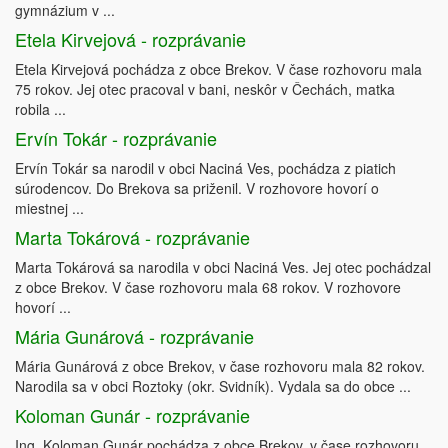
gymnázium v ...
Etela Kirvejová - rozprávanie
Etela Kirvejová pochádza z obce Brekov. V čase rozhovoru mala
75 rokov. Jej otec pracoval v bani, neskôr v Čechách, matka
robila ...
Ervín Tokár - rozprávanie
Ervín Tokár sa narodil v obci Naciná Ves, pochádza z piatich
súrodencov. Do Brekova sa priženil. V rozhovore hovorí o
miestnej ...
Marta Tokárová - rozprávanie
Marta Tokárová sa narodila v obci Naciná Ves. Jej otec pochádzal
z obce Brekov. V čase rozhovoru mala 68 rokov. V rozhovore
hovorí ...
Mária Gunárová - rozprávanie
Mária Gunárová z obce Brekov, v čase rozhovoru mala 82 rokov.
Narodila sa v obci Roztoky (okr. Svidník). Vydala sa do obce ...
Koloman Gunár - rozprávanie
Ing. Koloman Gunár pochádza z obce Brekov, v čase rozhovoru