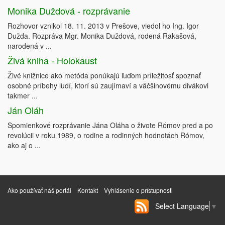
Monika Duždová - rozprávanie
Rozhovor vznikol 18. 11. 2013 v Prešove, viedol ho Ing. Igor
Dužda. Rozpráva Mgr. Monika Duždová, rodená Rakašová,
narodená v ...
Živá kniha - Holokaust
Živé knižnice ako metóda ponúkajú ľuďom príležitosť spoznať
osobné príbehy ľudí, ktorí sú zaujímaví a väčšinovému divákovi
takmer ...
Ján Oláh
Spomienkové rozprávanie Jána Oláha o živote Rómov pred a po
revolúcii v roku 1989, o rodine a rodinných hodnotách Rómov,
ako aj o ...
Ako používať náš portál
Kontakt
Vyhlásenie o prístupnosti
Select Language
▼