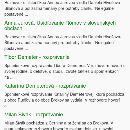
Rozhovor s historičkou Annou Jurovou viedla Daniela Hivešová-
Šilanová a bol zaznamenaný pre potreby článku "Nelegálne"
postavené ...
Anna Jurová: Usídľovanie Rómov v slovenských
obciach
Rozhovor s historičkou Annou Jurovou viedla Daniela Hivešová-
Šilanová a bol zaznamenaný pre potreby článku "Nelegálne"
postavené ...
Tibor Demeter - rozprávanie
Spomienkové rozprávanie Tibora Demetera. V rozhovore hovorí o
svojej rodine, o detstve, o štúdiu, živote taktiež o spomienkach
na ...
Katarína Demeterová - rozprávanie
Spomienkové rozprávanie Kataríny Demeterovej, ktorá pochádza
z obce Rudľov a do obce Brekov sa vydala. V rozhovore hovorí
o ...
Milan Sivák - rozprávanie
Milan Sivák pochádza z Cerniny a priženil sa do Brekova. V
spomienkovom rozhovore hovorí o svojom detstve, o svojej