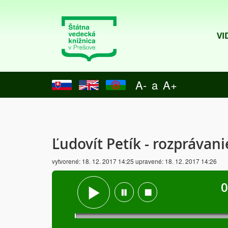
VI
A-
a
A+
Ľudovít Petík - rozprávani
vytvorené:
18. 12. 2017 14:25
upravené:
18. 12. 2017 14:26
0