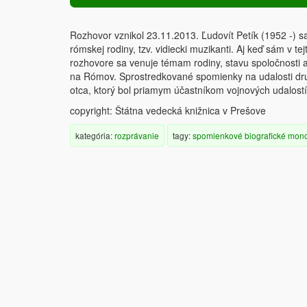
Rozhovor vznikol 23.11.2013. Ľudovít Petík (1952 -) sa
rómskej rodiny, tzv. vidiecki muzikanti. Aj keď sám v tejt
rozhovore sa venuje témam rodiny, stavu spoločnosti 
na Rómov. Sprostredkované spomienky na udalosti druhe
otca, ktorý bol priamym účastníkom vojnových udalos
copyright: Štátna vedecká knižnica v Prešove
kategória:
rozprávanie
tagy:
spomienkové
biografické
mono