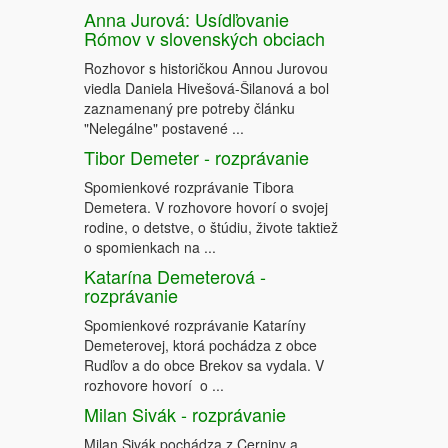
Anna Jurová: Usídľovanie
Rómov v slovenských obciach
Rozhovor s historičkou Annou Jurovou
viedla Daniela Hivešová-Šilanová a bol
zaznamenaný pre potreby článku
"Nelegálne" postavené ...
Tibor Demeter - rozprávanie
Spomienkové rozprávanie Tibora
Demetera. V rozhovore hovorí o svojej
rodine, o detstve, o štúdiu, živote taktiež
o spomienkach na ...
Katarína Demeterová -
rozprávanie
Spomienkové rozprávanie Kataríny
Demeterovej, ktorá pochádza z obce
Rudľov a do obce Brekov sa vydala. V
rozhovore hovorí o ...
Milan Sivák - rozprávanie
Milan Sivák pochádza z Cerniny a