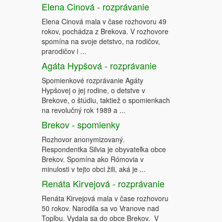
Elena Cinová - rozprávanie
Elena Cinová mala v čase rozhovoru 49
rokov, pochádza z Brekova. V rozhovore
spomína na svoje detstvo, na rodičov,
prarodičov i ...
Agáta Hypšová - rozprávanie
Spomienkové rozprávanie Agáty
Hypšovej o jej rodine, o detstve v
Brekove, o štúdiu, taktiež o spomienkach
na revolučný rok 1989 a ...
Brekov - spomienky
Rozhovor anonymizovaný.
Respondentka Silvia je obyvateľka obce
Brekov. Spomína ako Rómovia v
minulosti v tejto obci žili, aká je ...
Renáta Kirvejová - rozprávanie
Renáta Kirvejová mala v čase rozhovoru
50 rokov. Narodila sa vo Vranove nad
Topľou. Vydala sa do obce Brekov. V