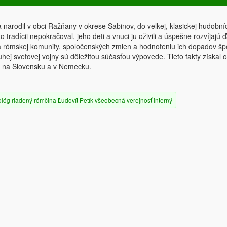
 narodil v obci Ražňany v okrese Sabinov, do veľkej, klasickej hudobní
o tradícii nepokračoval, jeho deti a vnuci ju oživili a úspešne rozvíjajú ď
a rómskej komunity, spoločenských zmien a hodnoteniu ich dopadov špe
j svetovej vojny sú dôležitou súčasťou výpovede. Tieto fakty získal 
tí na Slovensku a v Nemecku.
lóg
riadený
rómčina
Ľudovít Petík
všeobecná verejnosť
interný