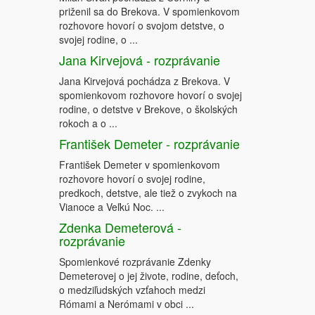
priženil sa do Brekova. V spomienkovom
rozhovore hovorí o svojom detstve, o
svojej rodine, o ...
Jana Kirvejová - rozprávanie
Jana Kirvejová pochádza z Brekova. V
spomienkovom rozhovore hovorí o svojej
rodine, o detstve v Brekove, o školských
rokoch a o ...
František Demeter - rozprávanie
František Demeter v spomienkovom
rozhovore hovorí o svojej rodine,
predkoch, detstve, ale tiež o zvykoch na
Vianoce a Veľkú Noc. ...
Zdenka Demeterová -
rozprávanie
Spomienkové rozprávanie Zdenky
Demeterovej o jej živote, rodine, deťoch,
o medziľudských vzťahoch medzi
Rómami a Nerómami v obci ...