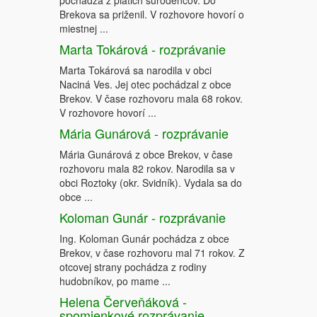
pochádza z piatich súrodencov. Do
Brekova sa priženil. V rozhovore hovorí o
miestnej ...
Marta Tokárová - rozprávanie
Marta Tokárová sa narodila v obci
Naciná Ves. Jej otec pochádzal z obce
Brekov. V čase rozhovoru mala 68 rokov.
V rozhovore hovorí ...
Mária Gunárová - rozprávanie
Mária Gunárová z obce Brekov, v čase
rozhovoru mala 82 rokov. Narodila sa v
obci Roztoky (okr. Svidník). Vydala sa do
obce ...
Koloman Gunár - rozprávanie
Ing. Koloman Gunár pochádza z obce
Brekov, v čase rozhovoru mal 71 rokov. Z
otcovej strany pochádza z rodiny
hudobníkov, po mame ...
Helena Červeňáková -
spomienkové rozprávanie