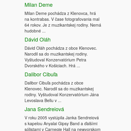
Milan Deme
Milan Deme pochádza z Klenovca, hrá
na kontrabas. V čase fotografovania mal
64 rokov. Je z muzikantskej rodiny. Nemá
hudobné ...
Dávid Oláh
Dávid Oláh pochádza z obce Klenovec.
Narodil sa do muzikantskej rodiny.
Vyštudoval Konzervatórium Petra
Dvorského v Košiciach. Hrá ...
Dalibor Cibuľa
Dalibor Cibuľa pochádza z obce
Klenovec. Narodil sa do muzikantskej
rodiny. Vyštudoval Konzervatórium Jána
Levoslava Bellu v ...
Jana Sendreiová
V roku 2005 vystúpila Janka Sendreiová
s kapelou Anyalai Gipsy Band a ďalšími
sólistami v Carnegie Hall na newyorskom