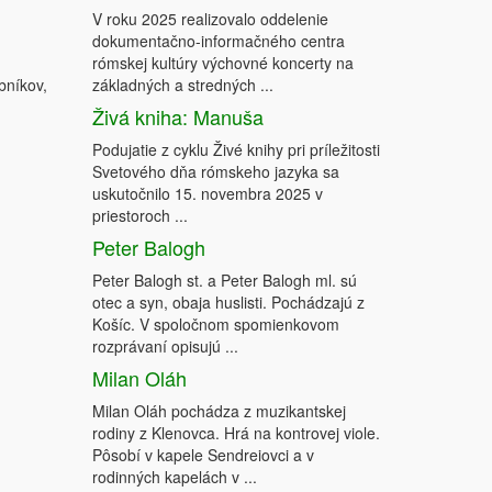
V roku 2025 realizovalo oddelenie
dokumentačno-informačného centra
rómskej kultúry výchovné koncerty na
bníkov,
základných a stredných ...
Živá kniha: Manuša
Podujatie z cyklu Živé knihy pri príležitosti
Svetového dňa rómskeho jazyka sa
uskutočnilo 15. novembra 2025 v
priestoroch ...
Peter Balogh
Peter Balogh st. a Peter Balogh ml. sú
otec a syn, obaja huslisti. Pochádzajú z
Košíc. V spoločnom spomienkovom
rozprávaní opisujú ...
Milan Oláh
Milan Oláh pochádza z muzikantskej
rodiny z Klenovca. Hrá na kontrovej viole.
Pôsobí v kapele Sendreiovci a v
rodinných kapelách v ...