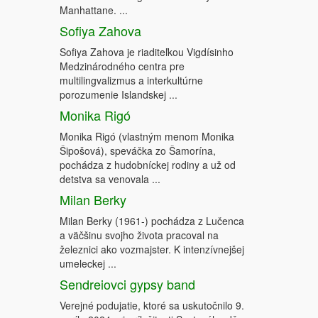
Manhattane. ...
Sofiya Zahova
Sofiya Zahova je riaditeľkou Vigdísinho
Medzinárodného centra pre
multilingvalizmus a interkultúrne
porozumenie Islandskej ...
Monika Rigó
Monika Rigó (vlastným menom Monika
Šipošová), speváčka zo Šamorína,
pochádza z hudobníckej rodiny a už od
detstva sa venovala ...
Milan Berky
Milan Berky (1961-) pochádza z Lučenca
a väčšinu svojho života pracoval na
železnici ako vozmajster. K intenzívnejšej
umeleckej ...
Sendreiovci gypsy band
Verejné podujatie, ktoré sa uskutočnilo 9.