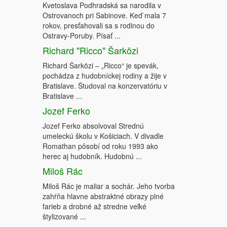
Kvetoslava Podhradská sa narodila v
Ostrovanoch pri Sabinove. Keď mala 7
rokov, presťahovali sa s rodinou do
Ostravy-Poruby. Písať ...
Richard "Ricco" Šarközi
Richard Šarközi – „Ricco“ je spevák,
pochádza z hudobníckej rodiny a žije v
Bratislave. Študoval na konzervatóriu v
Bratislave ...
Jozef Ferko
Jozef Ferko absolvoval Strednú
umeleckú školu v Košiciach. V divadle
Romathan pôsobí od roku 1993 ako
herec aj hudobník. Hudobnú ...
Miloš Rác
Miloš Rác je maliar a sochár. Jeho tvorba
zahŕňa hlavne abstraktné obrazy plné
farieb a drobné až stredne veľké
štylizované ...