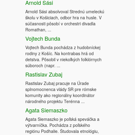
Arnold Sási
Arnold Sási absolvoval Strednú umeleckú
školu v Košiciach, odbor hra na husle. V
súčasnosti pôsobí v orchestri divadla
Romathan, ...
Vojtech Bunda
Vojtech Bunda pochádza z hudobníckej
rodiny z Košíc. Na kontrabas hrá od
detstva. Pôsobil v niekoľkých folklórnych
súboroch (napr. ...
Rastislav Zubaj
Rastislav Zubaj pracuje na Úrade
splnomocnenca vlády SR pre rómske
komunity ako regionálny koordinátor
národného projektu Terénna ...
Agata Siemaszko
Agata Siemaszko je poľská speváčka a
výtvarníčka. Pochádza z poľského
regiónu Podhalie. Študovala etnológiu,