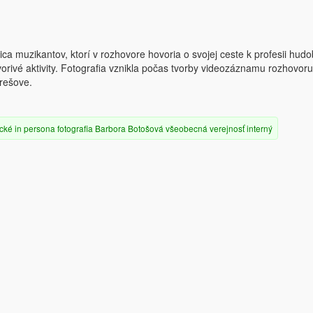
 muzikantov, ktorí v rozhovore hovoria o svojej ceste k profesii hudo
vorivé aktivity. Fotografia vznikla počas tvorby videozáznamu rozhovoru
Prešove.
cké
in persona
fotografia
Barbora Botošová
všeobecná verejnosť
interný