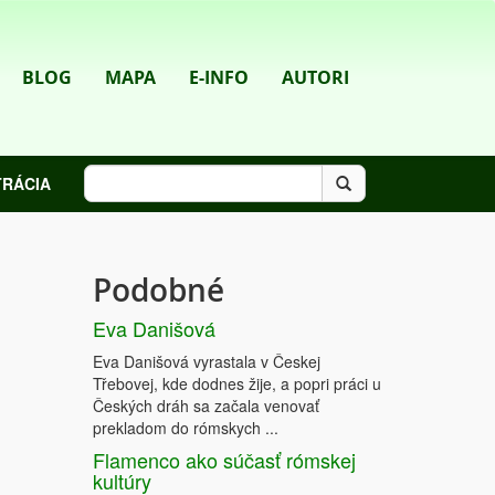
BLOG
MAPA
E-INFO
AUTORI
TRÁCIA
Podobné
Eva Danišová
Eva Danišová vyrastala v Českej
Třebovej, kde dodnes žije, a popri práci u
Českých dráh sa začala venovať
prekladom do rómskych ...
Flamenco ako súčasť rómskej
kultúry