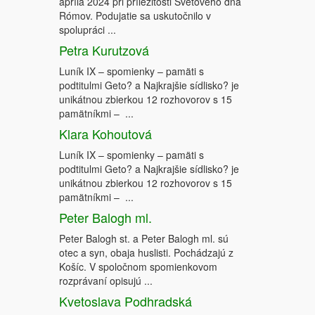
apríla 2024 pri príležitosti Svetového dňa
Rómov. Podujatie sa uskutočnilo v
spolupráci ...
Petra Kurutzová
Luník IX – spomienky – pamäti s
podtitulmi Geto? a Najkrajšie sídlisko? je
unikátnou zbierkou 12 rozhovorov s 15
pamätníkmi – ...
Klara Kohoutová
Luník IX – spomienky – pamäti s
podtitulmi Geto? a Najkrajšie sídlisko? je
unikátnou zbierkou 12 rozhovorov s 15
pamätníkmi – ...
Peter Balogh ml.
Peter Balogh st. a Peter Balogh ml. sú
otec a syn, obaja huslisti. Pochádzajú z
Košíc. V spoločnom spomienkovom
rozprávaní opisujú ...
Kvetoslava Podhradská