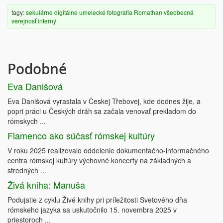
tagy:
sekulárne
digitálne
umelecké
fotografia
Romathan
všeobecná
verejnosť
interný
Podobné
Eva Danišová
Eva Danišová vyrastala v Českej Třebovej, kde dodnes žije, a
popri práci u Českých dráh sa začala venovať prekladom do
rómskych ...
Flamenco ako súčasť rómskej kultúry
V roku 2025 realizovalo oddelenie dokumentačno-informačného
centra rómskej kultúry výchovné koncerty na základných a
stredných ...
Živá kniha: Manuša
Podujatie z cyklu Živé knihy pri príležitosti Svetového dňa
rómskeho jazyka sa uskutočnilo 15. novembra 2025 v
priestoroch ...