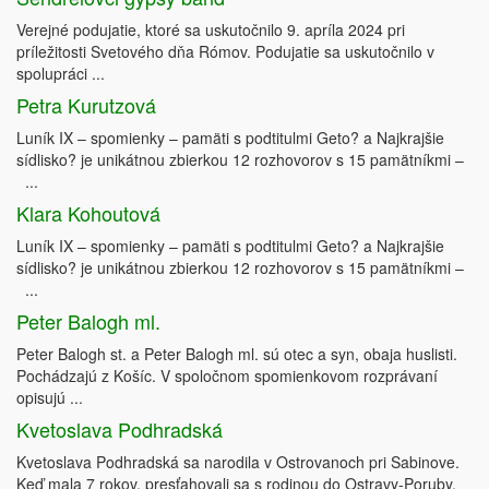
Verejné podujatie, ktoré sa uskutočnilo 9. apríla 2024 pri
príležitosti Svetového dňa Rómov. Podujatie sa uskutočnilo v
spolupráci ...
Petra Kurutzová
Luník IX – spomienky – pamäti s podtitulmi Geto? a Najkrajšie
sídlisko? je unikátnou zbierkou 12 rozhovorov s 15 pamätníkmi –
...
Klara Kohoutová
Luník IX – spomienky – pamäti s podtitulmi Geto? a Najkrajšie
sídlisko? je unikátnou zbierkou 12 rozhovorov s 15 pamätníkmi –
...
Peter Balogh ml.
Peter Balogh st. a Peter Balogh ml. sú otec a syn, obaja huslisti.
Pochádzajú z Košíc. V spoločnom spomienkovom rozprávaní
opisujú ...
Kvetoslava Podhradská
Kvetoslava Podhradská sa narodila v Ostrovanoch pri Sabinove.
Keď mala 7 rokov, presťahovali sa s rodinou do Ostravy-Poruby.