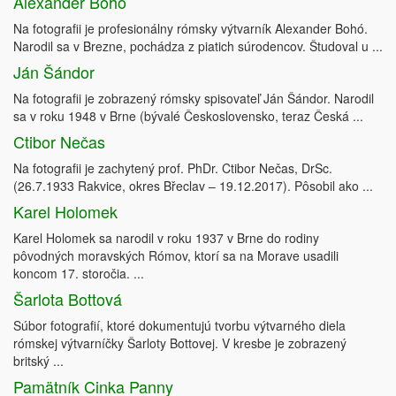
Alexander Bohó
Na fotografii je profesionálny rómsky výtvarník Alexander Bohó.
Narodil sa v Brezne, pochádza z piatich súrodencov. Študoval u ...
Ján Šándor
Na fotografii je zobrazený rómsky spisovateľ Ján Šándor. Narodil
sa v roku 1948 v Brne (bývalé Československo, teraz Česká ...
Ctibor Nečas
Na fotografii je zachytený prof. PhDr. Ctibor Nečas, DrSc.
(26.7.1933 Rakvice, okres Břeclav – 19.12.2017). Pôsobil ako ...
Karel Holomek
Karel Holomek sa narodil v roku 1937 v Brne do rodiny
pôvodných moravských Rómov, ktorí sa na Morave usadili
koncom 17. storočia. ...
Šarlota Bottová
Súbor fotografií, ktoré dokumentujú tvorbu výtvarného diela
rómskej výtvarníčky Šarloty Bottovej. V kresbe je zobrazený
britský ...
Pamätník Cinka Panny