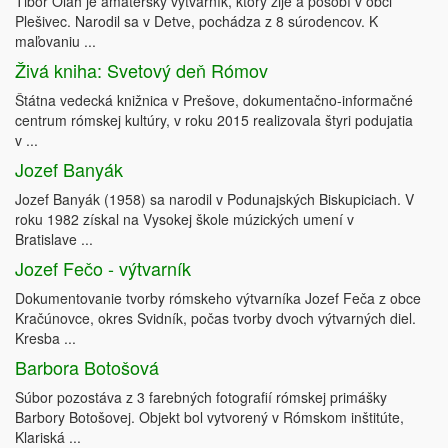
Tibor Oláh je amatérsky výtvarník, ktorý žije a pôsobí v obci
Plešivec. Narodil sa v Detve, pochádza z 8 súrodencov. K
maľovaniu ...
Živá kniha: Svetový deň Rómov
Štátna vedecká knižnica v Prešove, dokumentačno-informačné
centrum rómskej kultúry, v roku 2015 realizovala štyri podujatia
v ...
Jozef Banyák
Jozef Banyák (1958) sa narodil v Podunajských Biskupiciach. V
roku 1982 získal na Vysokej škole múzických umení v
Bratislave ...
Jozef Fečo - výtvarník
Dokumentovanie tvorby rómskeho výtvarníka Jozef Feča z obce
Kračúnovce, okres Svidník, počas tvorby dvoch výtvarných diel.
Kresba ...
Barbora Botošová
Súbor pozostáva z 3 farebných fotografií rómskej primášky
Barbory Botošovej. Objekt bol vytvorený v Rómskom inštitúte,
Klariská ...