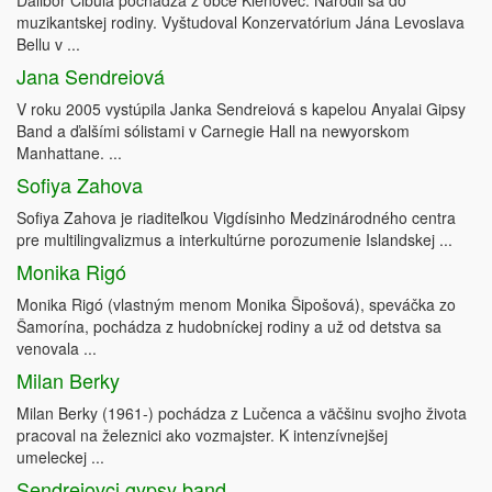
Dalibor Cibuľa pochádza z obce Klenovec. Narodil sa do
muzikantskej rodiny. Vyštudoval Konzervatórium Jána Levoslava
Bellu v ...
Jana Sendreiová
V roku 2005 vystúpila Janka Sendreiová s kapelou Anyalai Gipsy
Band a ďalšími sólistami v Carnegie Hall na newyorskom
Manhattane. ...
Sofiya Zahova
Sofiya Zahova je riaditeľkou Vigdísinho Medzinárodného centra
pre multilingvalizmus a interkultúrne porozumenie Islandskej ...
Monika Rigó
Monika Rigó (vlastným menom Monika Šipošová), speváčka zo
Šamorína, pochádza z hudobníckej rodiny a už od detstva sa
venovala ...
Milan Berky
Milan Berky (1961-) pochádza z Lučenca a väčšinu svojho života
pracoval na železnici ako vozmajster. K intenzívnejšej
umeleckej ...
Sendreiovci gypsy band