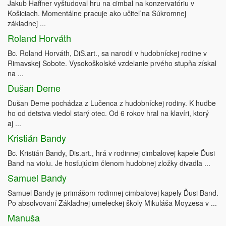
Jakub Haffner vyštudoval hru na cimbal na konzervatóriu v
Košiciach. Momentálne pracuje ako učiteľ na Súkromnej
základnej ...
Roland Horváth
Bc. Roland Horváth, DiS.art., sa narodil v hudobníckej rodine v
Rimavskej Sobote. Vysokoškolské vzdelanie prvého stupňa získal
na ...
Dušan Deme
Dušan Deme pochádza z Lučenca z hudobníckej rodiny. K hudbe
ho od detstva viedol starý otec. Od 6 rokov hral na klavíri, ktorý
aj ...
Kristián Bandy
Bc. Kristián Bandy, Dis.art., hrá v rodinnej cimbalovej kapele Ďusi
Band na violu. Je hosťujúcim členom hudobnej zložky divadla ...
Samuel Bandy
Samuel Bandy je primášom rodinnej cimbalovej kapely Ďusi Band.
Po absolvovaní Základnej umeleckej školy Mikuláša Moyzesa v ...
Manuša