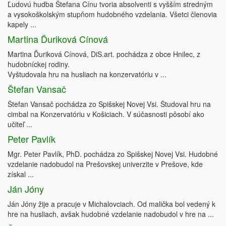
Ľudovú hudba Štefana Cínu tvoria absolventi s vyšším stredným
a vysokoškolským stupňom hudobného vzdelania. Všetci členovia
kapely ...
Martina Ďuriková Cínová
Martina Ďuriková Cínová, DiS.art. pochádza z obce Hnilec, z
hudobníckej rodiny.
Vyštudovala hru na husliach na konzervatóriu v ...
Štefan Vansač
Štefan Vansač pochádza zo Spišskej Novej Vsi. Študoval hru na
cimbal na Konzervatóriu v Košiciach. V súčasnosti pôsobí ako
učiteľ ...
Peter Pavlík
Mgr. Peter Pavlík, PhD. pochádza zo Spišskej Novej Vsi. Hudobné
vzdelanie nadobudol na Prešovskej univerzite v Prešove, kde
získal ...
Ján Jóny
Ján Jóny žije a pracuje v Michalovciach. Od malička bol vedený k
hre na husliach, avšak hudobné vzdelanie nadobudol v hre na ...