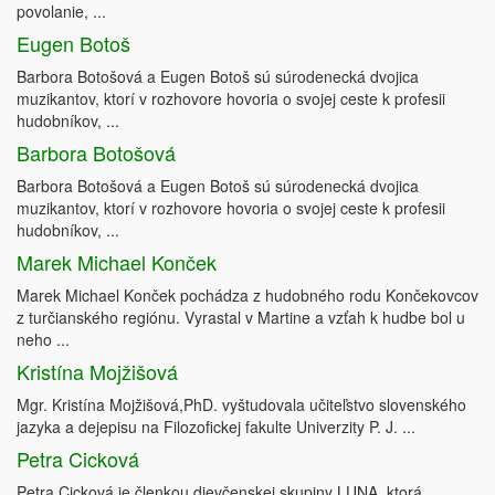
povolanie, ...
Eugen Botoš
Barbora Botošová a Eugen Botoš sú súrodenecká dvojica
muzikantov, ktorí v rozhovore hovoria o svojej ceste k profesii
hudobníkov, ...
Barbora Botošová
Barbora Botošová a Eugen Botoš sú súrodenecká dvojica
muzikantov, ktorí v rozhovore hovoria o svojej ceste k profesii
hudobníkov, ...
Marek Michael Konček
Marek Michael Konček pochádza z hudobného rodu Končekovcov
z turčianského regiónu. Vyrastal v Martine a vzťah k hudbe bol u
neho ...
Kristína Mojžišová
Mgr. Kristína Mojžišová,PhD. vyštudovala učiteľstvo slovenského
jazyka a dejepisu na Filozofickej fakulte Univerzity P. J. ...
Petra Cicková
Petra Cicková je členkou dievčenskej skupiny LUNA, ktorá