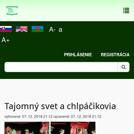
To
nav
A-
a
A+
PRIHLÁSENIE
REGISTRÁCIA
Tajomný svet a chlpáčikovia
vytvorené:
07. 12. 2018 21:12
upravené:
07. 12. 2018 21:12