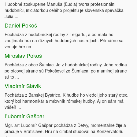
Hudobné zoskupenie Manuša (Ľudia) tvoria profesionálni
hudobníci, iniciátorkou celého projektu je slovenská speváčka
Júlia ...
Daniel Pokoš
Pochádza z hudobníckej rodiny z Telgártu, a od mala ho
zaujímala hra na rôznych hudobných nástrojoch. Primárne sa
venuje hre na ...
Miroslav Pokoš
Pochádza z obce Šumiac. Je z hudobníckej rodiny. Jeho rodina
po otcovej strane sú Pokošovci zo Šumiaca, po maminej strane
sú to ...
Vladimír Slávik
Pochádza z Banskej Bystrice. K hudbe ho viedol jeho starý otec,
ktorý bol harmonikár a milovník rómskej hudby. Aj on sám má
vášeň ...
Ľubomír Gašpar
Mgr. art Ľubomír Gašpar pochádza z Detvy, momentálne žije a
pracuje v Bratislave. Hru na cimbal študoval na Konzervatóriu