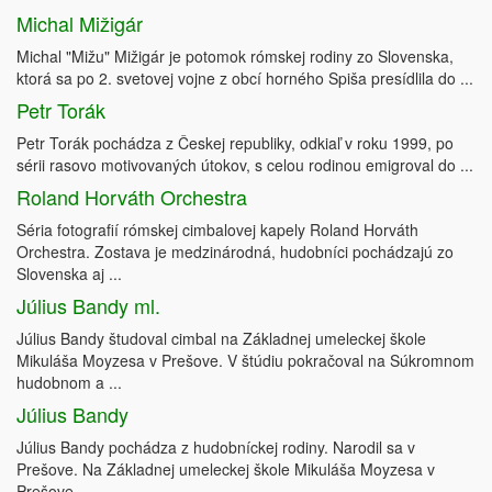
Michal Mižigár
Michal "Mižu" Mižigár je potomok rómskej rodiny zo Slovenska,
ktorá sa po 2. svetovej vojne z obcí horného Spiša presídlila do ...
Petr Torák
Petr Torák pochádza z Českej republiky, odkiaľ v roku 1999, po
sérii rasovo motivovaných útokov, s celou rodinou emigroval do ...
Roland Horváth Orchestra
Séria fotografií rómskej cimbalovej kapely Roland Horváth
Orchestra. Zostava je medzinárodná, hudobníci pochádzajú zo
Slovenska aj ...
Július Bandy ml.
Július Bandy študoval cimbal na Základnej umeleckej škole
Mikuláša Moyzesa v Prešove. V štúdiu pokračoval na Súkromnom
hudobnom a ...
Július Bandy
Július Bandy pochádza z hudobníckej rodiny. Narodil sa v
Prešove. Na Základnej umeleckej škole Mikuláša Moyzesa v
Prešove ...