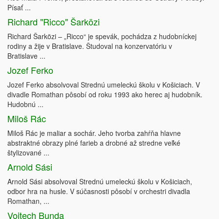
Písať ...
Richard "Ricco" Šarközi
Richard Šarközi – „Ricco“ je spevák, pochádza z hudobníckej
rodiny a žije v Bratislave. Študoval na konzervatóriu v
Bratislave ...
Jozef Ferko
Jozef Ferko absolvoval Strednú umeleckú školu v Košiciach. V
divadle Romathan pôsobí od roku 1993 ako herec aj hudobník.
Hudobnú ...
Miloš Rác
Miloš Rác je maliar a sochár. Jeho tvorba zahŕňa hlavne
abstraktné obrazy plné farieb a drobné až stredne veľké
štylizované ...
Arnold Sási
Arnold Sási absolvoval Strednú umeleckú školu v Košiciach,
odbor hra na husle. V súčasnosti pôsobí v orchestri divadla
Romathan, ...
Vojtech Bunda