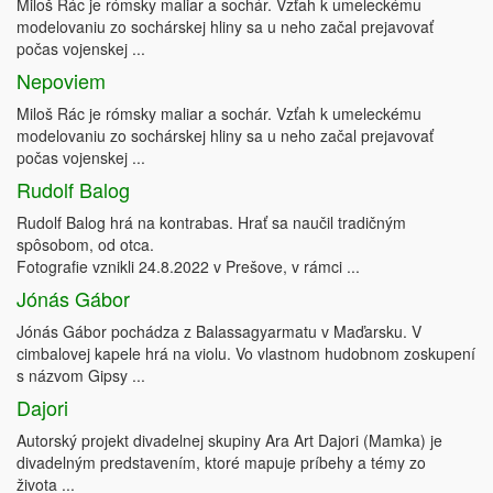
Miloš Rác je rómsky maliar a sochár. Vzťah k umeleckému
modelovaniu zo sochárskej hliny sa u neho začal prejavovať
počas vojenskej ...
Nepoviem
Miloš Rác je rómsky maliar a sochár. Vzťah k umeleckému
modelovaniu zo sochárskej hliny sa u neho začal prejavovať
počas vojenskej ...
Rudolf Balog
Rudolf Balog hrá na kontrabas. Hrať sa naučil tradičným
spôsobom, od otca.
Fotografie vznikli 24.8.2022 v Prešove, v rámci ...
Jónás Gábor
Jónás Gábor pochádza z Balassagyarmatu v Maďarsku. V
cimbalovej kapele hrá na violu. Vo vlastnom hudobnom zoskupení
s názvom Gipsy ...
Dajori
Autorský projekt divadelnej skupiny Ara Art Dajori (Mamka) je
divadelným predstavením, ktoré mapuje príbehy a témy zo
života ...