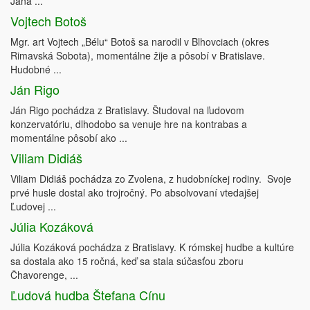
Jána ...
Vojtech Botoš
Mgr. art Vojtech „Bélu“ Botoš sa narodil v Blhovciach (okres
Rimavská Sobota), momentálne žije a pôsobí v Bratislave.
Hudobné ...
Ján Rigo
Ján Rigo pochádza z Bratislavy. Študoval na ľudovom
konzervatóriu, dlhodobo sa venuje hre na kontrabas a
momentálne pôsobí ako ...
Viliam Didiáš
Viliam Didiáš pochádza zo Zvolena, z hudobníckej rodiny. Svoje
prvé husle dostal ako trojročný. Po absolvovaní vtedajšej
Ľudovej ...
Júlia Kozáková
Júlia Kozáková pochádza z Bratislavy. K rómskej hudbe a kultúre
sa dostala ako 15 ročná, keď sa stala súčasťou zboru
Čhavorenge, ...
Ľudová hudba Štefana Cínu