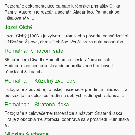
Fotografie dokumentujúce pamätník rómskej primášky Cinka
Panny. Autorom je rezbár a sochár Aladár Igó. Pamätník bol
inštalovaný v ...
Jozef Cichý
Jozef Cichý (1966-) je výtvarník rómskeho pôvodu, pochádzajúci
z Nižného Žipova, okres Trebišov. Vyučil sa za automechanika, ...
Romathan v novom šate
65. premiéra Divadla Romathan sa niesla v "novom šate".
Hudobno tanečné predstavenie popretkávané tradičnými
rómskymi žalmami a ...
Romathan - Kúzelný zvonček
Fotografie z pôvodnej rómskej inscenácie pre deti a mládež. Hra
poukazuje na dôležitosť rodiny a dobrých rodinných vzťahov. ...
Romathan - Stratená láska
Fotografie z celovečernej inscenácie s názvom Stratená láska.
Hra je z obdobia 19. storočia, odohráva sa v prostredí Rumunska
a ...
Miloslav Suchomel