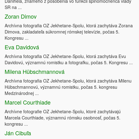
Danihela, známeho z pôsobenia vo funkcii splnomocnenca vlády
SR na ...
Zoran Dimov
Archívna fotografia OZ Jekhetane-Spolu, ktorá zachytáva Zorana
Dimova, zakladateľa súkromnej rómskej televízie, počas 5.
Kongresu ...
Eva Davidová
Archívna fotografia OZ Jekhetane-Spolu, ktorá zachytáva Evu
Davidovú, významnú romistku a fotografku, počas 5. Kongresu ...
Milena Hübschmannová
Archívna fotografia OZ Jekhetane-Spolu, ktorá zachytáva Milenu
Hübschmannovú, významnú romistku, počas 5. kongresu
Medzinárodnej ...
Marcel Courthiade
Archívne fotografie OZ Jekhetane-Spolu, ktoré zachytávajú
Marcela Courthiade, významnú rómsku osobnosť, počas 5.
kongresu ...
Ján Cibuľa