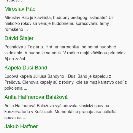
Miroslav Rác
Miroslav Rác je klavirista, hudobný pedagóg, skladateľ. Už
niekoľko rokov sa venuje hudobnému spracovaniu témy
rómskeho ...
Dávid Štajer
Pochádza z Telgártu. Hrá na harmoniku, no nemá hudobné
vzdelanie. V hudbe je samouk. V rodine majú väčšinou primášov.
Aj on začal ...
Kapela Ďusi Band
Ľudová kapela Júliusa Bandyho - Ďusi Band je kapelou z
Prešova. Členovia kapely sú z rodiny, kde sa muzikantstvo dedí z
pokolenia ...
Anita Haffnerová Balážová
Anita Haffnerová Balážová vyštudovala klasický spev na
konzervatóriu v Košiciach. Momentálne pracuje ako učiteľka
spevu na ...
Jakub Haffner