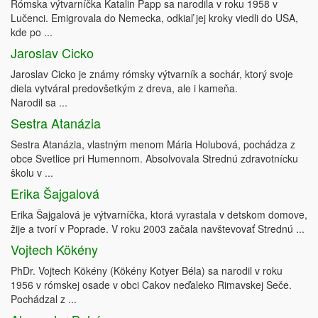
Rómska výtvarníčka Katalin Papp sa narodila v roku 1958 v
Lučenci. Emigrovala do Nemecka, odkiaľ jej kroky viedli do USA,
kde po ...
Jaroslav Cicko
Jaroslav Cicko je známy rómsky výtvarník a sochár, ktorý svoje
diela vytváral predovšetkým z dreva, ale i kameňa.
Narodil sa ...
Sestra Atanázia
Sestra Atanázia, vlastným menom Mária Holubová, pochádza z
obce Svetlice pri Humennom. Absolvovala Strednú zdravotnícku
školu v ...
Erika Šajgalová
Erika Šajgalová je výtvarníčka, ktorá vyrastala v detskom domove,
žije a tvorí v Poprade. V roku 2003 začala navštevovať Strednú ...
Vojtech Kökény
PhDr. Vojtech Kökény (Kökény Kotyer Béla) sa narodil v roku
1956 v rómskej osade v obci Cakov neďaleko Rimavskej Seče.
Pochádzal z ...