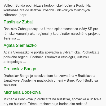
Vojtech Bunda pochádza z hudobníckej rodiny z Košíc. Na
kontrabas hrá od detstva. Pôsobil v niekoľkých folklórnych
súboroch (napr. ...
Rastislav Zubaj
Rastislav Zubaj pracuje na Úrade splnomocnenca vlády SR pre
rómske komunity ako regionálny koordinátor národného projektu
Terénna ...
Agata Siemaszko
Agata Siemaszko je poľská speváčka a výtvarníčka. Pochádza z
poľského regiónu Podhalie. Študovala etnológiu, kultúrnu
antropológiu ...
Drahoslav Bango
Drahoslav Bango je absolventom konzervatória v Bratislave a
Janáčkovej Akadémie múzických umení v Brne. Popri štúdiu sa
zúčastnil ...
Michaela Bobeková
Michaela Bobeková je orchestrálna huslistka, speváčka a učiteľka
hry na husliach. Témou rozhovoru je hudba ako rodinné