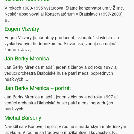
V rokoch 1989-1995 vyštudoval Štátne konzervatórium v Žiline.
Neskôr absolvoval aj Konzervatórium v Bratislave (1997-2000)
a ...
Eugen Vizváry
Eugen Vizváry je hudobný producent, skladateľ, klavirista. Je
vyhľadávaným hudobníkom na Slovensku, venuje sa najmä
žánrom: Jazz, ...
Ján Berky Mrenica
Ján Berky Mrenica mladší, jeden z členov a od roku 1997 aj
vedúci orchestra Diabolské husle patrí medzi popredných
husľových ...
Ján Berky Mrenica – portrét
Ján Berky Mrenica mladší, jeden z členov a od roku 1997 aj
vedúci orchestra Diabolské husle patrí medzi popredných
husľových ...
Michal Bársony
Narodil sa v Kunovej Teplici, v rodine s maďarským materinským
jazykom. V rodine sa tradovalo muzikantsvo i kováčstvo. K ...