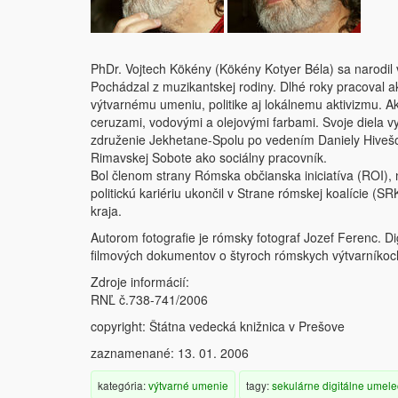
PhDr. Vojtech Kökény (Kökény Kotyer Béla) sa narodil
Pochádzal z muzikantskej rodiny. Dlhé roky pracoval a
výtvarnému umeniu, politike aj lokálnemu aktivizmu.
ceruzami, vodovými a olejovými farbami. Svoje diela v
združenie Jekhetane-Spolu po vedením Daniely Hivešo
Rimavskej Sobote ako sociálny pracovník.
Bol členom strany Rómska občianska iniciatíva (ROI), 
politickú kariériu ukončil v Strane rómskej koalície
kraja.
Autorom fotografie je rómsky fotograf Jozef Ferenc. Di
filmových dokumentov o štyroch rómskych výtvarníkoc
Zdroje informácií:
RNĽ č.738-741/2006
copyright: Štátna vedecká knižnica v Prešove
zaznamenané: 13. 01. 2006
kategória:
výtvarné umenie
tagy:
sekulárne
digitálne
umele