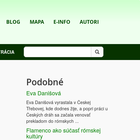
BLOG
MAPA
E-INFO
AUTORI
TRÁCIA
Podobné
Eva Danišová
Eva Danišová vyrastala v Českej
Třebovej, kde dodnes žije, a popri práci u
Českých dráh sa začala venovať
prekladom do rómskych ...
Flamenco ako súčasť rómskej
kultúry