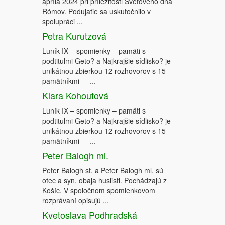
apríla 2024 pri príležitosti Svetového dňa
Rómov. Podujatie sa uskutočnilo v
spolupráci ...
Petra Kurutzová
Luník IX – spomienky – pamäti s
podtitulmi Geto? a Najkrajšie sídlisko? je
unikátnou zbierkou 12 rozhovorov s 15
pamätníkmi – ...
Klara Kohoutová
Luník IX – spomienky – pamäti s
podtitulmi Geto? a Najkrajšie sídlisko? je
unikátnou zbierkou 12 rozhovorov s 15
pamätníkmi – ...
Peter Balogh ml.
Peter Balogh st. a Peter Balogh ml. sú
otec a syn, obaja huslisti. Pochádzajú z
Košíc. V spoločnom spomienkovom
rozprávaní opisujú ...
Kvetoslava Podhradská