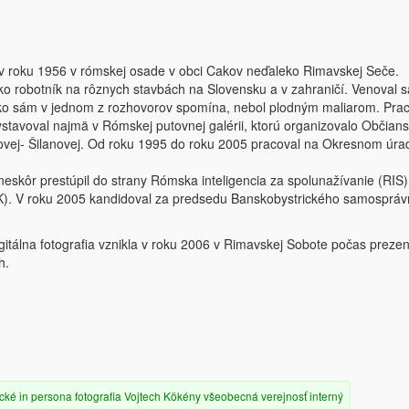
 v roku 1956 v rómskej osade v obci Cakov neďaleko Rimavskej Seče.
ko robotník na rôznych stavbách na Slovensku a v zahraničí. Venoval s
 Ako sám v jednom z rozhovorov spomína, nebol plodným maliarom. Prac
ystavoval najmä v Rómskej putovnej galérii, ktorú organizovalo Občian
vej- Šilanovej. Od roku 1995 do roku 2005 pracoval na Okresnom úra
neskôr prestúpil do strany Rómska inteligencia za spolunažívanie (RIS)
 (SRK). V roku 2005 kandidoval za predsedu Banskobystrického samospr
gitálna fotografia vznikla v roku 2006 v Rimavskej Sobote počas prezen
h.
cké
in persona
fotografia
Vojtech Kökény
všeobecná verejnosť
interný