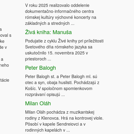
V roku 2025 realizovalo oddelenie
dokumentačno-informačného centra
rómskej kultúry výchovné koncerty na
základných a stredných ...
a
Živá kniha: Manuša
oval s
Podujatie z cyklu Živé knihy pri príležitosti
ske
Svetového dňa rómskeho jazyka sa
de v
uskutočnilo 15. novembra 2025 v
priestoroch ...
 a
ávneho
Peter Balogh
Peter Balogh st. a Peter Balogh ml. sú
tácie
otec a syn, obaja huslisti. Pochádzajú z
Košíc. V spoločnom spomienkovom
rozprávaní opisujú ...
Milan Oláh
Milan Oláh pochádza z muzikantskej
rodiny z Klenovca. Hrá na kontrovej viole.
Pôsobí v kapele Sendreiovci a v
rodinných kapelách v ...