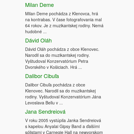
Milan Deme
Milan Deme pochádza z Klenovca, hrá
na kontrabas. V čase fotografovania mal
64 rokov. Je z muzikantskej rodiny. Nemá
hudobné ...
Dávid Oláh
Dávid Oláh pochádza z obce Klenovec.
Narodil sa do muzikantskej rodiny.
Vyštudoval Konzervatórium Petra
Dvorského v Košiciach. Hrá ...
Dalibor Cibuľa
Dalibor Cibuľa pochádza z obce
Klenovec. Narodil sa do muzikantskej
rodiny. Vyštudoval Konzervatórium Jána
Levoslava Bellu v ...
Jana Sendreiová
V roku 2005 vystúpila Janka Sendreiová
s kapelou Anyalai Gipsy Band a ďalšími
sólistami v Carnegie Hall na newyorskom