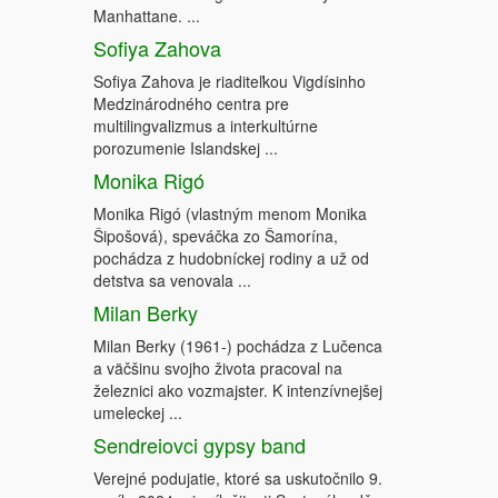
Manhattane. ...
Sofiya Zahova
Sofiya Zahova je riaditeľkou Vigdísinho
Medzinárodného centra pre
multilingvalizmus a interkultúrne
porozumenie Islandskej ...
Monika Rigó
Monika Rigó (vlastným menom Monika
Šipošová), speváčka zo Šamorína,
pochádza z hudobníckej rodiny a už od
detstva sa venovala ...
Milan Berky
Milan Berky (1961-) pochádza z Lučenca
a väčšinu svojho života pracoval na
železnici ako vozmajster. K intenzívnejšej
umeleckej ...
Sendreiovci gypsy band
Verejné podujatie, ktoré sa uskutočnilo 9.