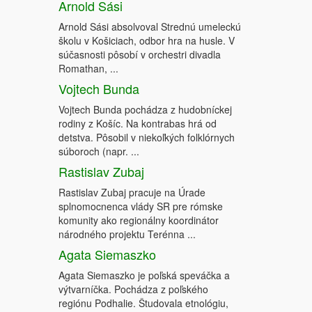
Arnold Sási
Arnold Sási absolvoval Strednú umeleckú
školu v Košiciach, odbor hra na husle. V
súčasnosti pôsobí v orchestri divadla
Romathan, ...
Vojtech Bunda
Vojtech Bunda pochádza z hudobníckej
rodiny z Košíc. Na kontrabas hrá od
detstva. Pôsobil v niekoľkých folklórnych
súboroch (napr. ...
Rastislav Zubaj
Rastislav Zubaj pracuje na Úrade
splnomocnenca vlády SR pre rómske
komunity ako regionálny koordinátor
národného projektu Terénna ...
Agata Siemaszko
Agata Siemaszko je poľská speváčka a
výtvarníčka. Pochádza z poľského
regiónu Podhalie. Študovala etnológiu,