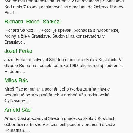
Kvetoslava Podhradská sa narodila v Ostrovanoch pri Sabinove.
Keď mala 7 rokov, presťahovali sa s rodinou do Ostravy-Poruby.
Písať ...
Richard "Ricco" Šarközi
Richard Šarközi – „Ricco“ je spevák, pochádza z hudobníckej
rodiny a žije v Bratislave. Študoval na konzervatóriu v
Bratislave ...
Jozef Ferko
Jozef Ferko absolvoval Strednú umeleckú školu v Košiciach. V
divadle Romathan pôsobí od roku 1993 ako herec aj hudobník.
Hudobnú ...
Miloš Rác
Miloš Rác je maliar a sochár. Jeho tvorba zahŕňa hlavne
abstraktné obrazy plné farieb a drobné až stredne veľké
štylizované ...
Arnold Sási
Arnold Sási absolvoval Strednú umeleckú školu v Košiciach,
odbor hra na husle. V súčasnosti pôsobí v orchestri divadla
Romathan, ...