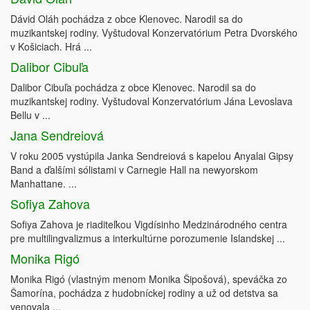
Dávid Oláh pochádza z obce Klenovec. Narodil sa do
muzikantskej rodiny. Vyštudoval Konzervatórium Petra Dvorského
v Košiciach. Hrá ...
Dalibor Cibuľa
Dalibor Cibuľa pochádza z obce Klenovec. Narodil sa do
muzikantskej rodiny. Vyštudoval Konzervatórium Jána Levoslava
Bellu v ...
Jana Sendreiová
V roku 2005 vystúpila Janka Sendreiová s kapelou Anyalai Gipsy
Band a ďalšími sólistami v Carnegie Hall na newyorskom
Manhattane. ...
Sofiya Zahova
Sofiya Zahova je riaditeľkou Vigdísinho Medzinárodného centra
pre multilingvalizmus a interkultúrne porozumenie Islandskej ...
Monika Rigó
Monika Rigó (vlastným menom Monika Šipošová), speváčka zo
Šamorína, pochádza z hudobníckej rodiny a už od detstva sa
venovala ...