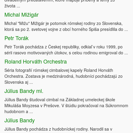
života ...
Michal Mižigár
Michal "Mižu" Mižigár je potomok rómskej rodiny zo Slovenska,
ktorá sa po 2. svetovej vojne z obcí horného Spiša presídlila do ...
Petr Torák
Petr Torák pochádza z Českej republiky, odkiaľ v roku 1999, po
sérii rasovo motivovaných útokov, s celou rodinou emigroval do ...
Roland Horváth Orchestra
Séria fotografií rómskej cimbalovej kapely Roland Horváth
Orchestra. Zostava je medzinárodná, hudobníci pochádzajú zo
Slovenska aj ...
Július Bandy ml.
Július Bandy študoval cimbal na Základnej umeleckej škole
Mikuláša Moyzesa v Prešove. V štúdiu pokračoval na Súkromnom
hudobnom a ...
Július Bandy
Július Bandy pochádza z hudobníckej rodiny. Narodil sa v