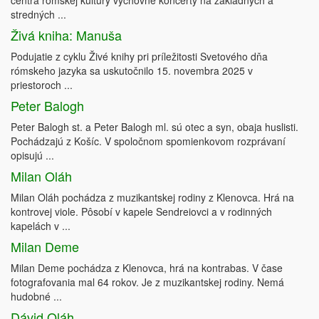
centra rómskej kultúry výchovné koncerty na základných a
stredných ...
Živá kniha: Manuša
Podujatie z cyklu Živé knihy pri príležitosti Svetového dňa
rómskeho jazyka sa uskutočnilo 15. novembra 2025 v
priestoroch ...
Peter Balogh
Peter Balogh st. a Peter Balogh ml. sú otec a syn, obaja huslisti.
Pochádzajú z Košíc. V spoločnom spomienkovom rozprávaní
opisujú ...
Milan Oláh
Milan Oláh pochádza z muzikantskej rodiny z Klenovca. Hrá na
kontrovej viole. Pôsobí v kapele Sendreiovci a v rodinných
kapelách v ...
Milan Deme
Milan Deme pochádza z Klenovca, hrá na kontrabas. V čase
fotografovania mal 64 rokov. Je z muzikantskej rodiny. Nemá
hudobné ...
Dávid Oláh