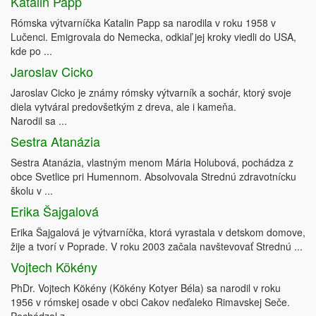
Katalin Papp
Rómska výtvarníčka Katalin Papp sa narodila v roku 1958 v
Lučenci. Emigrovala do Nemecka, odkiaľ jej kroky viedli do USA,
kde po ...
Jaroslav Cicko
Jaroslav Cicko je známy rómsky výtvarník a sochár, ktorý svoje
diela vytváral predovšetkým z dreva, ale i kameňa.
Narodil sa ...
Sestra Atanázia
Sestra Atanázia, vlastným menom Mária Holubová, pochádza z
obce Svetlice pri Humennom. Absolvovala Strednú zdravotnícku
školu v ...
Erika Šajgalová
Erika Šajgalová je výtvarníčka, ktorá vyrastala v detskom domove,
žije a tvorí v Poprade. V roku 2003 začala navštevovať Strednú ...
Vojtech Kökény
PhDr. Vojtech Kökény (Kökény Kotyer Béla) sa narodil v roku
1956 v rómskej osade v obci Cakov neďaleko Rimavskej Seče.