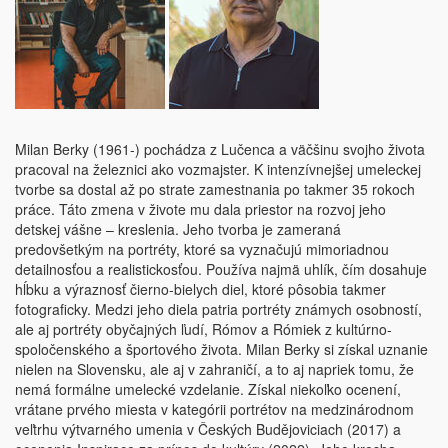
Milan Berky (1961-) pochádza z Lučenca a väčšinu svojho života
pracoval na železnici ako vozmajster. K intenzívnejšej umeleckej
tvorbe sa dostal až po strate zamestnania po takmer 35 rokoch
práce. Táto zmena v živote mu dala priestor na rozvoj jeho
detskej vášne – kreslenia. Jeho tvorba je zameraná
predovšetkým na portréty, ktoré sa vyznačujú mimoriadnou
detailnosťou a realistickosťou. Používa najmä uhlík, čím dosahuje
hĺbku a výraznosť čierno-bielych diel, ktoré pôsobia takmer
fotograficky. Medzi jeho diela patria portréty známych osobností,
ale aj portréty obyčajných ľudí, Rómov a Rómiek z kultúrno-
spoločenského a športového života. Milan Berky si získal uznanie
nielen na Slovensku, ale aj v zahraničí, a to aj napriek tomu, že
nemá formálne umelecké vzdelanie. Získal niekoľko ocenení,
vrátane prvého miesta v kategórii portrétov na medzinárodnom
veľtrhu výtvarného umenia v Českých Budějoviciach (2017) a