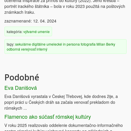
ocenenia Inspirace za prínos do kultúry (2022). Jeho kresba –
portrét irackého štátnika – bola v roku 2023 použitá na poštových
známkach Iraku.
zaznamenané: 12. 04. 2024
kategória:
výtvarné umenie
tagy:
sekulárne
digitálne
umelecké
in persona
fotografia
Milan Berky
odborná verejnosť
interný
Podobné
Eva Danišová
Eva Danišová vyrastala v Českej Třebovej, kde dodnes žije, a
popri práci u Českých dráh sa začala venovať prekladom do
rómskych ...
Flamenco ako súčasť rómskej kultúry
V roku 2025 realizovalo oddelenie dokumentačno-informačného