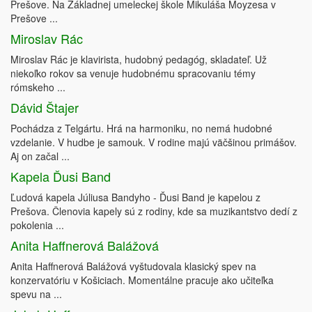
Prešove. Na Základnej umeleckej škole Mikuláša Moyzesa v
Prešove ...
Miroslav Rác
Miroslav Rác je klavirista, hudobný pedagóg, skladateľ. Už
niekoľko rokov sa venuje hudobnému spracovaniu témy
rómskeho ...
Dávid Štajer
Pochádza z Telgártu. Hrá na harmoniku, no nemá hudobné
vzdelanie. V hudbe je samouk. V rodine majú väčšinou primášov.
Aj on začal ...
Kapela Ďusi Band
Ľudová kapela Júliusa Bandyho - Ďusi Band je kapelou z
Prešova. Členovia kapely sú z rodiny, kde sa muzikantstvo dedí z
pokolenia ...
Anita Haffnerová Balážová
Anita Haffnerová Balážová vyštudovala klasický spev na
konzervatóriu v Košiciach. Momentálne pracuje ako učiteľka
spevu na ...