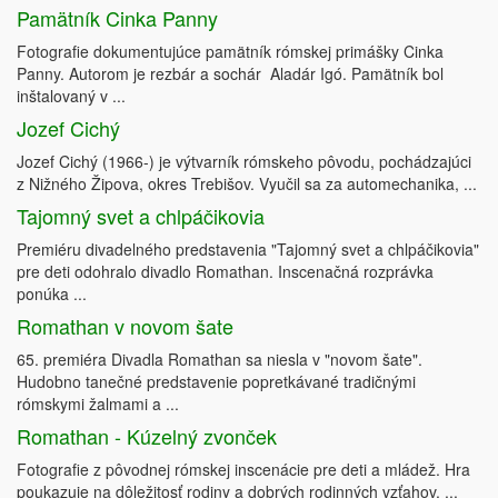
Pamätník Cinka Panny
Fotografie dokumentujúce pamätník rómskej primášky Cinka
Panny. Autorom je rezbár a sochár Aladár Igó. Pamätník bol
inštalovaný v ...
Jozef Cichý
Jozef Cichý (1966-) je výtvarník rómskeho pôvodu, pochádzajúci
z Nižného Žipova, okres Trebišov. Vyučil sa za automechanika, ...
Tajomný svet a chlpáčikovia
Premiéru divadelného predstavenia "Tajomný svet a chlpáčikovia"
pre deti odohralo divadlo Romathan. Inscenačná rozprávka
ponúka ...
Romathan v novom šate
65. premiéra Divadla Romathan sa niesla v "novom šate".
Hudobno tanečné predstavenie popretkávané tradičnými
rómskymi žalmami a ...
Romathan - Kúzelný zvonček
Fotografie z pôvodnej rómskej inscenácie pre deti a mládež. Hra
poukazuje na dôležitosť rodiny a dobrých rodinných vzťahov. ...