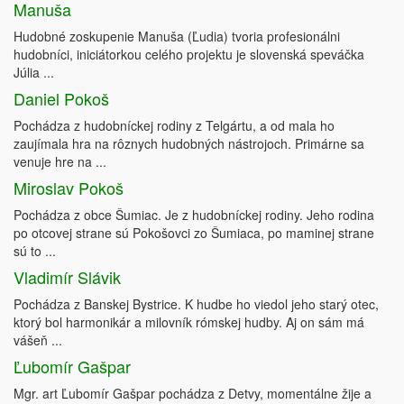
Manuša
Hudobné zoskupenie Manuša (Ľudia) tvoria profesionálni
hudobníci, iniciátorkou celého projektu je slovenská speváčka
Júlia ...
Daniel Pokoš
Pochádza z hudobníckej rodiny z Telgártu, a od mala ho
zaujímala hra na rôznych hudobných nástrojoch. Primárne sa
venuje hre na ...
Miroslav Pokoš
Pochádza z obce Šumiac. Je z hudobníckej rodiny. Jeho rodina
po otcovej strane sú Pokošovci zo Šumiaca, po maminej strane
sú to ...
Vladimír Slávik
Pochádza z Banskej Bystrice. K hudbe ho viedol jeho starý otec,
ktorý bol harmonikár a milovník rómskej hudby. Aj on sám má
vášeň ...
Ľubomír Gašpar
Mgr. art Ľubomír Gašpar pochádza z Detvy, momentálne žije a