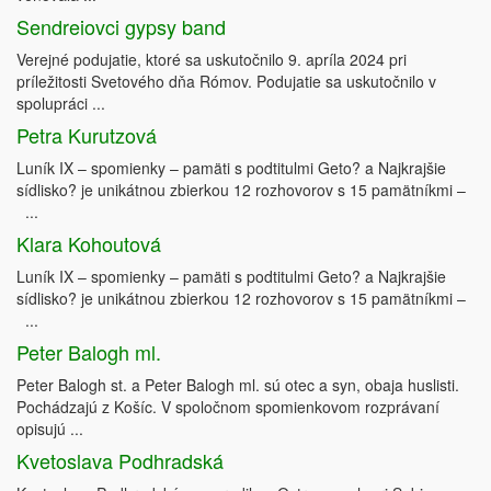
Sendreiovci gypsy band
Verejné podujatie, ktoré sa uskutočnilo 9. apríla 2024 pri
príležitosti Svetového dňa Rómov. Podujatie sa uskutočnilo v
spolupráci ...
Petra Kurutzová
Luník IX – spomienky – pamäti s podtitulmi Geto? a Najkrajšie
sídlisko? je unikátnou zbierkou 12 rozhovorov s 15 pamätníkmi –
...
Klara Kohoutová
Luník IX – spomienky – pamäti s podtitulmi Geto? a Najkrajšie
sídlisko? je unikátnou zbierkou 12 rozhovorov s 15 pamätníkmi –
...
Peter Balogh ml.
Peter Balogh st. a Peter Balogh ml. sú otec a syn, obaja huslisti.
Pochádzajú z Košíc. V spoločnom spomienkovom rozprávaní
opisujú ...
Kvetoslava Podhradská