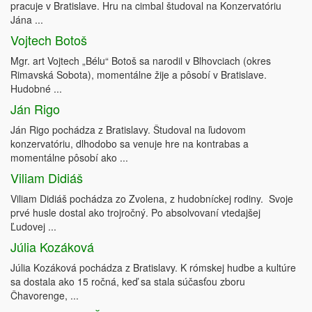
pracuje v Bratislave. Hru na cimbal študoval na Konzervatóriu
Jána ...
Vojtech Botoš
Mgr. art Vojtech „Bélu“ Botoš sa narodil v Blhovciach (okres
Rimavská Sobota), momentálne žije a pôsobí v Bratislave.
Hudobné ...
Ján Rigo
Ján Rigo pochádza z Bratislavy. Študoval na ľudovom
konzervatóriu, dlhodobo sa venuje hre na kontrabas a
momentálne pôsobí ako ...
Viliam Didiáš
Viliam Didiáš pochádza zo Zvolena, z hudobníckej rodiny. Svoje
prvé husle dostal ako trojročný. Po absolvovaní vtedajšej
Ľudovej ...
Júlia Kozáková
Júlia Kozáková pochádza z Bratislavy. K rómskej hudbe a kultúre
sa dostala ako 15 ročná, keď sa stala súčasťou zboru
Čhavorenge, ...