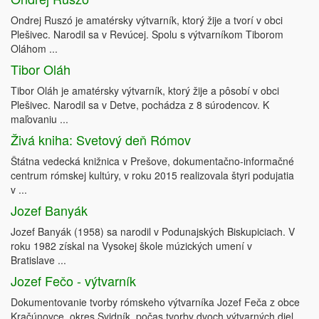
Ondrej Ruszó je amatérsky výtvarník, ktorý žije a tvorí v obci
Plešivec. Narodil sa v Revúcej. Spolu s výtvarníkom Tiborom
Oláhom ...
Tibor Oláh
Tibor Oláh je amatérsky výtvarník, ktorý žije a pôsobí v obci
Plešivec. Narodil sa v Detve, pochádza z 8 súrodencov. K
maľovaniu ...
Živá kniha: Svetový deň Rómov
Štátna vedecká knižnica v Prešove, dokumentačno-informačné
centrum rómskej kultúry, v roku 2015 realizovala štyri podujatia
v ...
Jozef Banyák
Jozef Banyák (1958) sa narodil v Podunajských Biskupiciach. V
roku 1982 získal na Vysokej škole múzických umení v
Bratislave ...
Jozef Fečo - výtvarník
Dokumentovanie tvorby rómskeho výtvarníka Jozef Feča z obce
Kračúnovce, okres Svidník, počas tvorby dvoch výtvarných diel.