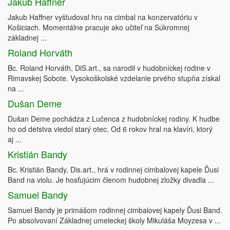
Jakub Haffner
Jakub Haffner vyštudoval hru na cimbal na konzervatóriu v
Košiciach. Momentálne pracuje ako učiteľ na Súkromnej
základnej ...
Roland Horváth
Bc. Roland Horváth, DiS.art., sa narodil v hudobníckej rodine v
Rimavskej Sobote. Vysokoškolské vzdelanie prvého stupňa získal
na ...
Dušan Deme
Dušan Deme pochádza z Lučenca z hudobníckej rodiny. K hudbe
ho od detstva viedol starý otec. Od 6 rokov hral na klavíri, ktorý
aj ...
Kristián Bandy
Bc. Kristián Bandy, Dis.art., hrá v rodinnej cimbalovej kapele Ďusi
Band na violu. Je hosťujúcim členom hudobnej zložky divadla ...
Samuel Bandy
Samuel Bandy je primášom rodinnej cimbalovej kapely Ďusi Band.
Po absolvovaní Základnej umeleckej školy Mikuláša Moyzesa v ...