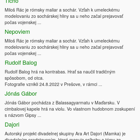
Ticho
Miloš Rác je rómsky maliar a sochár. Vzťah k umeleckému
modelovaniu zo sochárskej hliny sa u neho začal prejavovať
počas vojenskej ...
Nepoviem
Miloš Rác je rómsky maliar a sochár. Vzťah k umeleckému
modelovaniu zo sochárskej hliny sa u neho začal prejavovať
počas vojenskej ...
Rudolf Balog
Rudolf Balog hrá na kontrabas. Hrať sa naučil tradičným
spôsobom, od otca.
Fotografie vznikli 24.8.2022 v Prešove, v rámci ...
Jónás Gábor
Jónás Gábor pochádza z Balassagyarmatu v Maďarsku. V
cimbalovej kapele hrá na violu. Vo vlastnom hudobnom zoskupení
s názvom Gipsy ...
Dajori
Autorský projekt divadelnej skupiny Ara Art Dajori (Mamka) je
divadelným predstavením, ktoré mapuje príbehy a témy zo