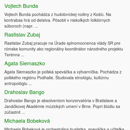
Vojtech Bunda
Vojtech Bunda pochádza z hudobníckej rodiny z Košíc. Na
kontrabas hrá od detstva. Pôsobil v niekoľkých folklórnych
súboroch (napr. ...
Rastislav Zubaj
Rastislav Zubaj pracuje na Úrade splnomocnenca vlády SR pre
rómske komunity ako regionálny koordinátor národného projektu
Terénna ...
Agata Siemaszko
Agata Siemaszko je poľská speváčka a výtvarníčka. Pochádza z
poľského regiónu Podhalie. Študovala etnológiu, kultúrnu
antropológiu ...
Drahoslav Bango
Drahoslav Bango je absolventom konzervatória v Bratislave a
Janáčkovej Akadémie múzických umení v Brne. Popri štúdiu sa
zúčastnil ...
Michaela Bobeková
Michaela Bobeková je orchestrálna huslistka, speváčka a učiteľka