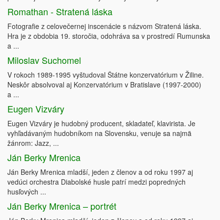
Romathan - Stratená láska
Fotografie z celovečernej inscenácie s názvom Stratená láska.
Hra je z obdobia 19. storočia, odohráva sa v prostredí Rumunska
a ...
Miloslav Suchomel
V rokoch 1989-1995 vyštudoval Štátne konzervatórium v Žiline.
Neskôr absolvoval aj Konzervatórium v Bratislave (1997-2000)
a ...
Eugen Vizváry
Eugen Vizváry je hudobný producent, skladateľ, klavirista. Je
vyhľadávaným hudobníkom na Slovensku, venuje sa najmä
žánrom: Jazz, ...
Ján Berky Mrenica
Ján Berky Mrenica mladší, jeden z členov a od roku 1997 aj
vedúci orchestra Diabolské husle patrí medzi popredných
husľových ...
Ján Berky Mrenica – portrét