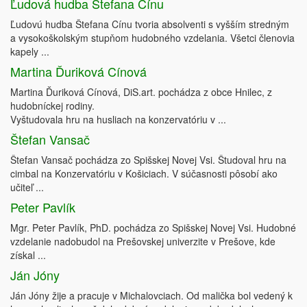
Ľudová hudba Štefana Cínu
Ľudovú hudba Štefana Cínu tvoria absolventi s vyšším stredným
a vysokoškolským stupňom hudobného vzdelania. Všetci členovia
kapely ...
Martina Ďuriková Cínová
Martina Ďuriková Cínová, DiS.art. pochádza z obce Hnilec, z
hudobníckej rodiny.
Vyštudovala hru na husliach na konzervatóriu v ...
Štefan Vansač
Štefan Vansač pochádza zo Spišskej Novej Vsi. Študoval hru na
cimbal na Konzervatóriu v Košiciach. V súčasnosti pôsobí ako
učiteľ ...
Peter Pavlík
Mgr. Peter Pavlík, PhD. pochádza zo Spišskej Novej Vsi. Hudobné
vzdelanie nadobudol na Prešovskej univerzite v Prešove, kde
získal ...
Ján Jóny
Ján Jóny žije a pracuje v Michalovciach. Od malička bol vedený k