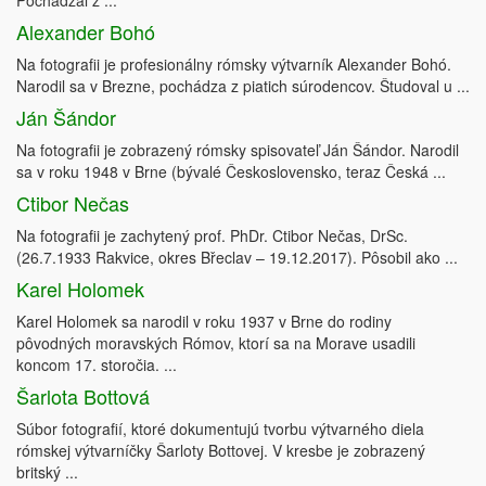
Pochádzal z ...
Alexander Bohó
Na fotografii je profesionálny rómsky výtvarník Alexander Bohó.
Narodil sa v Brezne, pochádza z piatich súrodencov. Študoval u ...
Ján Šándor
Na fotografii je zobrazený rómsky spisovateľ Ján Šándor. Narodil
sa v roku 1948 v Brne (bývalé Československo, teraz Česká ...
Ctibor Nečas
Na fotografii je zachytený prof. PhDr. Ctibor Nečas, DrSc.
(26.7.1933 Rakvice, okres Břeclav – 19.12.2017). Pôsobil ako ...
Karel Holomek
Karel Holomek sa narodil v roku 1937 v Brne do rodiny
pôvodných moravských Rómov, ktorí sa na Morave usadili
koncom 17. storočia. ...
Šarlota Bottová
Súbor fotografií, ktoré dokumentujú tvorbu výtvarného diela
rómskej výtvarníčky Šarloty Bottovej. V kresbe je zobrazený
britský ...