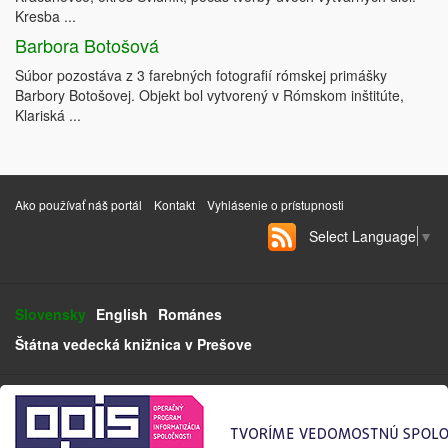
Kresba ...
Barbora Botošová
Súbor pozostáva z 3 farebných fotografií rómskej primášky
Barbory Botošovej. Objekt bol vytvorený v Rómskom inštitúte,
Klariská ...
Ako používať náš portál
Kontakt
Vyhlásenie o prístupnosti
Select Language
▼
Slovensky
English
Románes
Štátna vedecká knižnica v Prešove