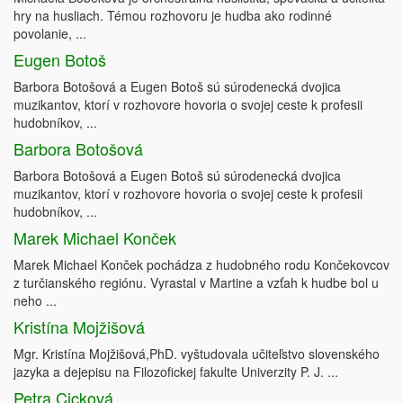
hry na husliach. Témou rozhovoru je hudba ako rodinné
povolanie, ...
Eugen Botoš
Barbora Botošová a Eugen Botoš sú súrodenecká dvojica
muzikantov, ktorí v rozhovore hovoria o svojej ceste k profesii
hudobníkov, ...
Barbora Botošová
Barbora Botošová a Eugen Botoš sú súrodenecká dvojica
muzikantov, ktorí v rozhovore hovoria o svojej ceste k profesii
hudobníkov, ...
Marek Michael Konček
Marek Michael Konček pochádza z hudobného rodu Končekovcov
z turčianského regiónu. Vyrastal v Martine a vzťah k hudbe bol u
neho ...
Kristína Mojžišová
Mgr. Kristína Mojžišová,PhD. vyštudovala učiteľstvo slovenského
jazyka a dejepisu na Filozofickej fakulte Univerzity P. J. ...
Petra Cicková