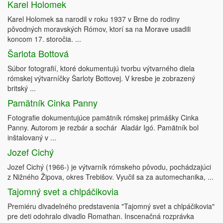
Karel Holomek
Karel Holomek sa narodil v roku 1937 v Brne do rodiny
pôvodných moravských Rómov, ktorí sa na Morave usadili
koncom 17. storočia. ...
Šarlota Bottová
Súbor fotografií, ktoré dokumentujú tvorbu výtvarného diela
rómskej výtvarníčky Šarloty Bottovej. V kresbe je zobrazený
britský ...
Pamätník Cinka Panny
Fotografie dokumentujúce pamätník rómskej primášky Cinka
Panny. Autorom je rezbár a sochár Aladár Igó. Pamätník bol
inštalovaný v ...
Jozef Cichý
Jozef Cichý (1966-) je výtvarník rómskeho pôvodu, pochádzajúci
z Nižného Žipova, okres Trebišov. Vyučil sa za automechanika, ...
Tajomný svet a chlpáčikovia
Premiéru divadelného predstavenia "Tajomný svet a chlpáčikovia"
pre deti odohralo divadlo Romathan. Inscenačná rozprávka