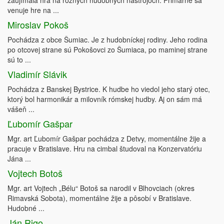
zaujímala hra na rôznych hudobných nástrojoch. Primárne sa
venuje hre na ...
Miroslav Pokoš
Pochádza z obce Šumiac. Je z hudobníckej rodiny. Jeho rodina
po otcovej strane sú Pokošovci zo Šumiaca, po maminej strane
sú to ...
Vladimír Slávik
Pochádza z Banskej Bystrice. K hudbe ho viedol jeho starý otec,
ktorý bol harmonikár a milovník rómskej hudby. Aj on sám má
vášeň ...
Ľubomír Gašpar
Mgr. art Ľubomír Gašpar pochádza z Detvy, momentálne žije a
pracuje v Bratislave. Hru na cimbal študoval na Konzervatóriu
Jána ...
Vojtech Botoš
Mgr. art Vojtech „Bélu“ Botoš sa narodil v Blhovciach (okres
Rimavská Sobota), momentálne žije a pôsobí v Bratislave.
Hudobné ...
Ján Rigo