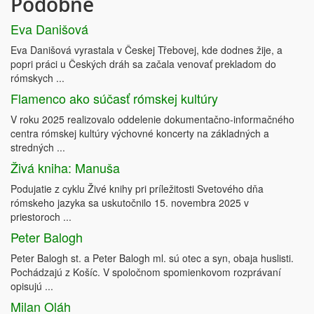
Podobné
Eva Danišová
Eva Danišová vyrastala v Českej Třebovej, kde dodnes žije, a
popri práci u Českých dráh sa začala venovať prekladom do
rómskych ...
Flamenco ako súčasť rómskej kultúry
V roku 2025 realizovalo oddelenie dokumentačno-informačného
centra rómskej kultúry výchovné koncerty na základných a
stredných ...
Živá kniha: Manuša
Podujatie z cyklu Živé knihy pri príležitosti Svetového dňa
rómskeho jazyka sa uskutočnilo 15. novembra 2025 v
priestoroch ...
Peter Balogh
Peter Balogh st. a Peter Balogh ml. sú otec a syn, obaja huslisti.
Pochádzajú z Košíc. V spoločnom spomienkovom rozprávaní
opisujú ...
Milan Oláh