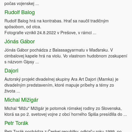
počas vojenskej ...
Rudolf Balog
Rudolf Balog hrá na kontrabas. Hrať sa naučil tradičným
spôsobom, od otca.
Fotografie vznikli 24.8.2022 v Prešove, v rámci ...
Jónás Gábor
Jónás Gábor pochádza z Balassagyarmatu v Maďarsku. V
cimbalovej kapele hrá na violu. Vo vlastnom hudobnom zoskupení
s názvom Gipsy ...
Dajori
Autorský projekt divadelnej skupiny Ara Art Dajori (Mamka) je
divadelným predstavením, ktoré mapuje príbehy a témy zo
života ...
Michal Mižigár
Michal "Mižu" Mižigár je potomok rómskej rodiny zo Slovenska,
ktorá sa po 2. svetovej vojne z obcí horného Spiša presídlila do ...
Petr Torák
Petr Torák pochádza z Českej republiky, odkiaľ v roku 1999, po