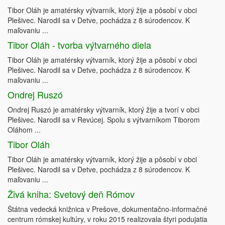
Tibor Oláh je amatérsky výtvarník, ktorý žije a pôsobí v obci
Plešivec. Narodil sa v Detve, pochádza z 8 súrodencov. K
maľovaniu ...
Tibor Oláh - tvorba výtvarného diela
Tibor Oláh je amatérsky výtvarník, ktorý žije a pôsobí v obci
Plešivec. Narodil sa v Detve, pochádza z 8 súrodencov. K
maľovaniu ...
Ondrej Ruszó
Ondrej Ruszó je amatérsky výtvarník, ktorý žije a tvorí v obci
Plešivec. Narodil sa v Revúcej. Spolu s výtvarníkom Tiborom
Oláhom ...
Tibor Oláh
Tibor Oláh je amatérsky výtvarník, ktorý žije a pôsobí v obci
Plešivec. Narodil sa v Detve, pochádza z 8 súrodencov. K
maľovaniu ...
Živá kniha: Svetový deň Rómov
Štátna vedecká knižnica v Prešove, dokumentačno-informačné
centrum rómskej kultúry, v roku 2015 realizovala štyri podujatia