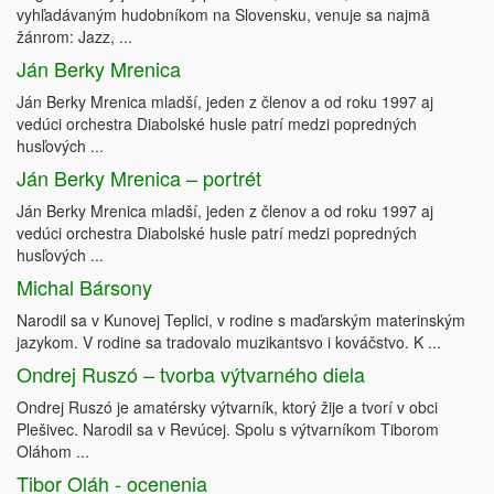
vyhľadávaným hudobníkom na Slovensku, venuje sa najmä
žánrom: Jazz, ...
Ján Berky Mrenica
Ján Berky Mrenica mladší, jeden z členov a od roku 1997 aj
vedúci orchestra Diabolské husle patrí medzi popredných
husľových ...
Ján Berky Mrenica – portrét
Ján Berky Mrenica mladší, jeden z členov a od roku 1997 aj
vedúci orchestra Diabolské husle patrí medzi popredných
husľových ...
Michal Bársony
Narodil sa v Kunovej Teplici, v rodine s maďarským materinským
jazykom. V rodine sa tradovalo muzikantsvo i kováčstvo. K ...
Ondrej Ruszó – tvorba výtvarného diela
Ondrej Ruszó je amatérsky výtvarník, ktorý žije a tvorí v obci
Plešivec. Narodil sa v Revúcej. Spolu s výtvarníkom Tiborom
Oláhom ...
Tibor Oláh - ocenenia