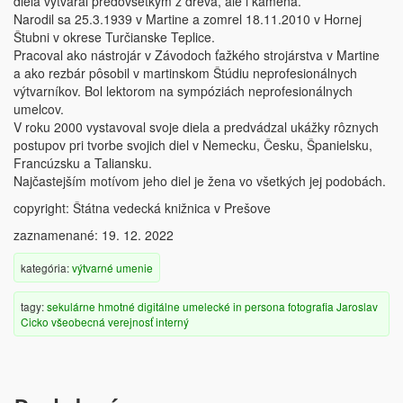
diela vytváral predovšetkým z dreva, ale i kameňa.
Narodil sa 25.3.1939 v Martine a zomrel 18.11.2010 v Hornej
Štubni v okrese Turčianske Teplice.
Pracoval ako nástrojár v Závodoch ťažkého strojárstva v Martine
a ako rezbár pôsobil v martinskom Štúdiu neprofesionálnych
výtvarníkov. Bol lektorom na sympóziách neprofesionálnych
umelcov.
V roku 2000 vystavoval svoje diela a predvádzal ukážky rôznych
postupov pri tvorbe svojich diel v Nemecku, Česku, Španielsku,
Francúzsku a Taliansku.
Najčastejším motívom jeho diel je žena vo všetkých jej podobách.
copyright: Štátna vedecká knižnica v Prešove
zaznamenané: 19. 12. 2022
kategória:
výtvarné umenie
tagy:
sekulárne
hmotné
digitálne
umelecké
in persona
fotografia
Jaroslav
Cicko
všeobecná verejnosť
interný