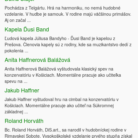
Pochádza z Telgártu. Hrá na harmoniku, no nemá hudobné
vzdelanie. V hudbe je samouk. V rodine majú väčšinou primášov.
Aj on začal ...
Kapela Ďusi Band
Ľudová kapela Júliusa Bandyho - Ďusi Band je kapelou z
Prešova. Členovia kapely sú z rodiny, kde sa muzikantstvo dedí z
pokolenia ...
Anita Haffnerová Balážová
Anita Haffnerová Balážová vyštudovala klasický spev na
konzervatóriu v Košiciach. Momentálne pracuje ako učiteľka
spevu na ...
Jakub Haffner
Jakub Haffner vyštudoval hru na cimbal na konzervatóriu v
Košiciach. Momentálne pracuje ako učiteľ na Súkromnej
základnej ...
Roland Horváth
Bc. Roland Horváth, DiS.art., sa narodil v hudobníckej rodine v
Rimavskej Sobote. Vysokoškolské vzdelanie prvého stupňa získal