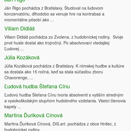
Ján Rigo pochádza z Bratislavy. Študoval na ľudovom
konzervatóriu, dlhodobo sa venuje hre na kontrabas a
momentálne pôsobí ako ...
Viliam Didiáš
Viliam Didiáš pochádza zo Zvolena, z hudobníckej rodiny. Svoje
prvé husle dostal ako trojročný. Po absolvovaní vtedajšej
Ľudovej ...
Júlia Kozáková
Júlia Kozáková pochádza z Bratislavy. K rómskej hudbe a kultúre
sa dostala ako 15 ročná, keď sa stala súčasťou zboru
Čhavorenge, ...
Ľudová hudba Štefana Cínu
Ľudovú hudba Štefana Cínu tvoria absolventi s vyšším stredným
a vysokoškolským stupňom hudobného vzdelania. Všetci členovia
kapely ...
Martina Ďuriková Cínová
Martina Ďuriková Cínová, DiS.art. pochádza z obce Hnilec, z
hudobníckej rodiny.