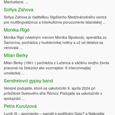
Manhattane. ...
Sofiya Zahova
Sofiya Zahova je riaditeľkou Vigdísinho Medzinárodného centra
pre multilingvalizmus a interkultúrne porozumenie Islandskej ...
Monika Rigó
Monika Rigó (vlastným menom Monika Šipošová), speváčka zo
Šamorína, pochádza z hudobníckej rodiny a už od detstva sa
venovala ...
Milan Berky
Milan Berky (1961-) pochádza z Lučenca a väčšinu svojho života
pracoval na železnici ako vozmajster. K intenzívnejšej
umeleckej ...
Sendreiovci gypsy band
Verejné podujatie, ktoré sa uskutočnilo 9. apríla 2024 pri
príležitosti Svetového dňa Rómov. Podujatie sa uskutočnilo v
spolupráci ...
Petra Kurutzová
Luník IX – spomienky – pamäti s podtitulmi Geto? a Najkrajšie