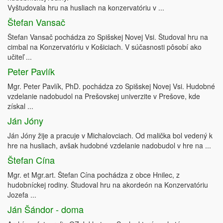
Vyštudovala hru na husliach na konzervatóriu v ...
Štefan Vansač
Štefan Vansač pochádza zo Spišskej Novej Vsi. Študoval hru na
cimbal na Konzervatóriu v Košiciach. V súčasnosti pôsobí ako
učiteľ ...
Peter Pavlík
Mgr. Peter Pavlík, PhD. pochádza zo Spišskej Novej Vsi. Hudobné
vzdelanie nadobudol na Prešovskej univerzite v Prešove, kde
získal ...
Ján Jóny
Ján Jóny žije a pracuje v Michalovciach. Od malička bol vedený k
hre na husliach, avšak hudobné vzdelanie nadobudol v hre na ...
Štefan Cína
Mgr. et Mgr.art. Štefan Cína pochádza z obce Hnilec, z
hudobníckej rodiny. Študoval hru na akordeón na Konzervatóriu
Jozefa ...
Ján Šándor - doma