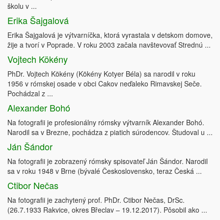
školu v ...
Erika Šajgalová
Erika Šajgalová je výtvarníčka, ktorá vyrastala v detskom domove,
žije a tvorí v Poprade. V roku 2003 začala navštevovať Strednú ...
Vojtech Kökény
PhDr. Vojtech Kökény (Kökény Kotyer Béla) sa narodil v roku
1956 v rómskej osade v obci Cakov neďaleko Rimavskej Seče.
Pochádzal z ...
Alexander Bohó
Na fotografii je profesionálny rómsky výtvarník Alexander Bohó.
Narodil sa v Brezne, pochádza z piatich súrodencov. Študoval u ...
Ján Šándor
Na fotografii je zobrazený rómsky spisovateľ Ján Šándor. Narodil
sa v roku 1948 v Brne (bývalé Československo, teraz Česká ...
Ctibor Nečas
Na fotografii je zachytený prof. PhDr. Ctibor Nečas, DrSc.
(26.7.1933 Rakvice, okres Břeclav – 19.12.2017). Pôsobil ako ...