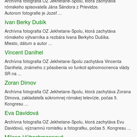
Archívna fotografia OZ Jekhetane-Spolu, ktorá zachytáva
rómskeho spisovateľa Jána Šándora z Prievidze.
Autorom fotografie je Jozef ...
Ivan Berky Dušík
Archívna fotografia OZ Jekhetane-Spolu, ktorá zachytáva
rómskeho výtvarníka a rezbára Ivana Berkyho Dušíka.
Miesto, dátum a autor ...
Vincent Danihel
Archívna fotografia OZ Jekhetane-Spolu zachytáva Vincenta
Danihela, známeho z pôsobenia vo funkcii splnomocnenca vlády
SR na ...
Zoran Dimov
Archívna fotografia OZ Jekhetane-Spolu, ktorá zachytáva Zorana
Dimova, zakladateľa súkromnej rómskej televízie, počas 5.
Kongresu ...
Eva Davidová
Archívna fotografia OZ Jekhetane-Spolu, ktorá zachytáva Evu
Davidovú, významnú romistku a fotografku, počas 5. Kongresu ...
Milena Hübschmannová