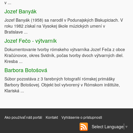
v ...
Jozef Banyák
Jozef Banyák (1958) sa narodil v Podunajských Biskupiciach. V
roku 1982 získal na Vysokej škole múzických umení v
Bratislave ...
Jozef Fečo - výtvarník
Dokumentovanie tvorby rómskeho výtvarníka Jozef Feča z obce
Kračúnovce, okres Svidník, počas tvorby dvoch výtvarných diel.
Kresba ...
Barbora Botošová
Súbor pozostáva z 3 farebných fotografií rómskej primášky
Barbory Botošovej. Objekt bol vytvorený v Rómskom inštitúte,
Klariská ...
Ako používať náš portál
Kontakt
Vyhlásenie o prístupnosti
Select Language
▼