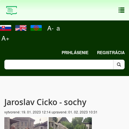
To
nav
A-
a
A+
PRIHLÁSENIE
REGISTRÁCIA
Jaroslav Cicko - sochy
vytvorené:
19. 01. 2023 12:14
upravené:
01. 02. 2023 10:31