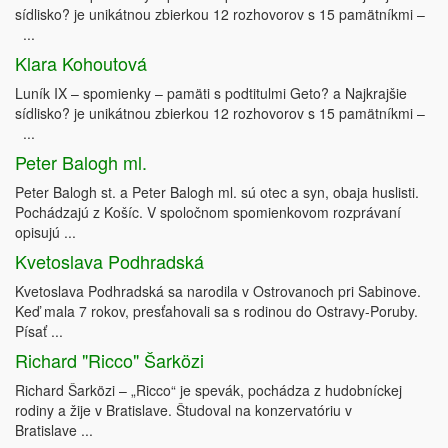
sídlisko? je unikátnou zbierkou 12 rozhovorov s 15 pamätníkmi –
...
Klara Kohoutová
Luník IX – spomienky – pamäti s podtitulmi Geto? a Najkrajšie
sídlisko? je unikátnou zbierkou 12 rozhovorov s 15 pamätníkmi –
...
Peter Balogh ml.
Peter Balogh st. a Peter Balogh ml. sú otec a syn, obaja huslisti.
Pochádzajú z Košíc. V spoločnom spomienkovom rozprávaní
opisujú ...
Kvetoslava Podhradská
Kvetoslava Podhradská sa narodila v Ostrovanoch pri Sabinove.
Keď mala 7 rokov, presťahovali sa s rodinou do Ostravy-Poruby.
Písať ...
Richard "Ricco" Šarközi
Richard Šarközi – „Ricco“ je spevák, pochádza z hudobníckej
rodiny a žije v Bratislave. Študoval na konzervatóriu v
Bratislave ...