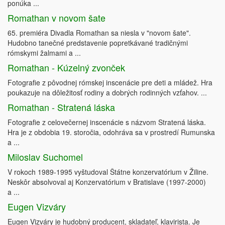
ponúka ...
Romathan v novom šate
65. premiéra Divadla Romathan sa niesla v "novom šate".
Hudobno tanečné predstavenie popretkávané tradičnými
rómskymi žalmami a ...
Romathan - Kúzelný zvonček
Fotografie z pôvodnej rómskej inscenácie pre deti a mládež. Hra
poukazuje na dôležitosť rodiny a dobrých rodinných vzťahov. ...
Romathan - Stratená láska
Fotografie z celovečernej inscenácie s názvom Stratená láska.
Hra je z obdobia 19. storočia, odohráva sa v prostredí Rumunska
a ...
Miloslav Suchomel
V rokoch 1989-1995 vyštudoval Štátne konzervatórium v Žiline.
Neskôr absolvoval aj Konzervatórium v Bratislave (1997-2000)
a ...
Eugen Vizváry
Eugen Vizváry je hudobný producent, skladateľ, klavirista. Je