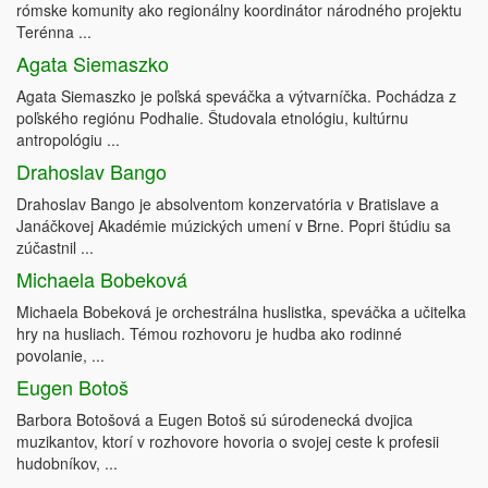
rómske komunity ako regionálny koordinátor národného projektu
Terénna ...
Agata Siemaszko
Agata Siemaszko je poľská speváčka a výtvarníčka. Pochádza z
poľského regiónu Podhalie. Študovala etnológiu, kultúrnu
antropológiu ...
Drahoslav Bango
Drahoslav Bango je absolventom konzervatória v Bratislave a
Janáčkovej Akadémie múzických umení v Brne. Popri štúdiu sa
zúčastnil ...
Michaela Bobeková
Michaela Bobeková je orchestrálna huslistka, speváčka a učiteľka
hry na husliach. Témou rozhovoru je hudba ako rodinné
povolanie, ...
Eugen Botoš
Barbora Botošová a Eugen Botoš sú súrodenecká dvojica
muzikantov, ktorí v rozhovore hovoria o svojej ceste k profesii
hudobníkov, ...