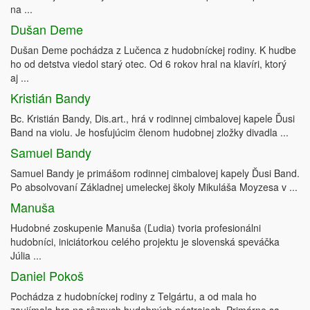
na ...
Dušan Deme
Dušan Deme pochádza z Lučenca z hudobníckej rodiny. K hudbe
ho od detstva viedol starý otec. Od 6 rokov hral na klavíri, ktorý
aj ...
Kristián Bandy
Bc. Kristián Bandy, Dis.art., hrá v rodinnej cimbalovej kapele Ďusi
Band na violu. Je hosťujúcim členom hudobnej zložky divadla ...
Samuel Bandy
Samuel Bandy je primášom rodinnej cimbalovej kapely Ďusi Band.
Po absolvovaní Základnej umeleckej školy Mikuláša Moyzesa v ...
Manuša
Hudobné zoskupenie Manuša (Ľudia) tvoria profesionálni
hudobníci, iniciátorkou celého projektu je slovenská speváčka
Júlia ...
Daniel Pokoš
Pochádza z hudobníckej rodiny z Telgártu, a od mala ho