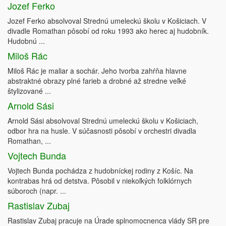
Jozef Ferko
Jozef Ferko absolvoval Strednú umeleckú školu v Košiciach. V
divadle Romathan pôsobí od roku 1993 ako herec aj hudobník.
Hudobnú ...
Miloš Rác
Miloš Rác je maliar a sochár. Jeho tvorba zahŕňa hlavne
abstraktné obrazy plné farieb a drobné až stredne veľké
štylizované ...
Arnold Sási
Arnold Sási absolvoval Strednú umeleckú školu v Košiciach,
odbor hra na husle. V súčasnosti pôsobí v orchestri divadla
Romathan, ...
Vojtech Bunda
Vojtech Bunda pochádza z hudobníckej rodiny z Košíc. Na
kontrabas hrá od detstva. Pôsobil v niekoľkých folklórnych
súboroch (napr. ...
Rastislav Zubaj
Rastislav Zubaj pracuje na Úrade splnomocnenca vlády SR pre