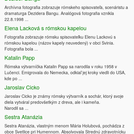
Archívna fotografia zobrazuje rómskeho spisovateľa, scenáristu a
dramaturga Dezidera Bangu. Analógová fotografia vznikla
22.8.1998 ...
Elena Lacková s rómskou kapelou
Fotografia zobrazuje rómsku spisovateľku Elenu Lackovú s
rómskou kapelou (názov kapely neuvedený) v obci Svinia.
Fotografia bola ...
Katalin Papp
Rómska výtvarníčka Katalin Papp sa narodila v roku 1958 v
Lučenci. Emigrovala do Nemecka, odkiaľ jej kroky viedli do USA,
kde po ...
Jaroslav Cicko
Jaroslav Cicko je známy rómsky výtvarník a sochár, ktorý svoje
diela vytváral predovšetkým z dreva, ale i kameňa.
Narodil sa ...
Sestra Atanázia
Sestra Atanázia, vlastným menom Mária Holubová, pochádza z
obce Svetlice pri Humennom. Absolvovala Strednú zdravotnícku