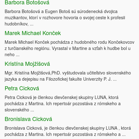
Barbora Botošová
Barbora Botošová a Eugen Botoš sú súrodenecká dvojica
muzikantov, ktorí v rozhovore hovoria o svojej ceste k profesii
hudobníkov, ...
Marek Michael Konček
Marek Michael Konček pochádza z hudobného rodu Končekovcov
z turčianského regiónu. Vyrastal v Martine a vzťah k hudbe bol u
neho ...
Kristína Mojžišová
Mgr. Kristína Mojžišová,PhD. vyštudovala učiteľstvo slovenského
jazyka a dejepisu na Filozofickej fakulte Univerzity P. J. ...
Petra Cicková
Petra Cicková je členkou dievčenskej skupiny LUNA, ktorá
pochádza z Martina. Ich repertoár pozostáva z rómskeho a
slovenského ...
Bronislava Cicková
Bronislava Cicková, je členkou dievčenskej skupiny LUNA , ktorá
pochádza z Martina. Ich repertoár pozostáva z rómskeho a ...