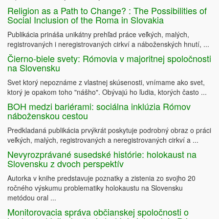
Religion as a Path to Change? : The Possibilities of
Social Inclusion of the Roma in Slovakia
Publikácia prináša unikátny prehľad práce veľkých, malých,
registrovaných i neregistrovaných cirkví a náboženských hnutí, ...
Čierno-biele svety: Rómovia v majoritnej spoločnosti
na Slovensku
Svet ktorý nepoznáme z vlastnej skúsenosti, vnímame ako svet,
ktorý je opakom toho "nášho". Obývajú ho ľudia, ktorých často ...
BOH medzi bariérami: sociálna inklúzia Rómov
náboženskou cestou
Predkladaná publikácia prvýkrát poskytuje podrobný obraz o práci
veľkých, malých, registrovaných a neregistrovaných cirkví a ...
Nevyrozprávané susedské histórie: holokaust na
Slovensku z dvoch perspektív
Autorka v knihe predstavuje poznatky a zistenia zo svojho 20
ročného výskumu problematiky holokaustu na Slovensku
metódou oral ...
Monitorovacia správa občianskej spoločnosti o