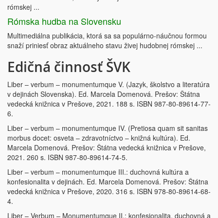
rómskej ...
Rómska hudba na Slovensku
Multimediálna publikácia, ktorá sa sa populárno-náučnou formou
snaží priniesť obraz aktuálneho stavu živej hudobnej rómskej ...
Edičná činnosť ŠVK
Liber – verbum – monumentumque V. (Jazyk, školstvo a literatúra
v dejinách Slovenska). Ed. Marcela Domenová. Prešov: Štátna
vedecká knižnica v Prešove, 2021. 188 s. ISBN 987-80-89614-77-
6.
Liber – verbum – monumentumque IV. (Pretiosa quam sit sanitas
morbus docet: osveta – zdravotníctvo – knižná kultúra). Ed.
Marcela Domenová. Prešov: Štátna vedecká knižnica v Prešove,
2021. 260 s. ISBN 987-80-89614-74-5.
Liber – verbum – monumentumque III.: duchovná kultúra a
konfesionalita v dejinách. Ed. Marcela Domenová. Prešov: Štátna
vedecká knižnica v Prešove, 2020. 316 s. ISBN 978-80-89614-68-
4.
Liber – Verbum – Monumentumque II.: konfesionalita, duchovná a