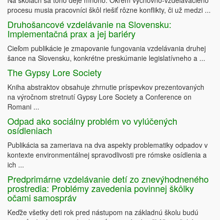
Na školách sa toho deje mnoho. Okrem výchovno-vzdelávacieho
procesu musia pracovníci škôl riešiť rôzne konflikty, či už medzi ...
Druhošancové vzdelávanie na Slovensku:
Implementačná prax a jej bariéry
Cieľom publikácie je zmapovanie fungovania vzdelávania druhej
šance na Slovensku, konkrétne preskúmanie legislatívneho a ...
The Gypsy Lore Society
Kniha abstraktov obsahuje zhrnutie príspevkov prezentovaných
na výročnom stretnutí Gypsy Lore Society a Conference on
Romani ...
Odpad ako sociálny problém vo vylúčených
osídleniach
Publikácia sa zameriava na dva aspekty problematiky odpadov v
kontexte environmentálnej spravodlivosti pre rómske osídlenia a
ich ...
Predprimárne vzdelávanie detí zo znevýhodneného
prostredia: Problémy zavedenia povinnej škôlky
očami samospráv
Keďže všetky deti rok pred nástupom na základnú školu budú