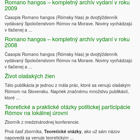
Romano hangos – kompletný archív vydaní v roku
2009
Časopis Romano hangos (Rómsky hlas) je dvojtýždenník
vydávaný Spoločenstvom Rómov na Morave. Noviny vychádzajú
v tlačenej a ...
Romano hangos – kompletný archív vydaní v roku
2008
Časopis Romano hangos (Rómsky hlas) je dvojtýždenník
vydávaný Spoločenstvom Rómov na Morave. Noviny vychádzajú
v tlačenej a ...
Život olašských žien
Táto publikácia je jednou z mála prác, ktoré sa venujú olašským
Rómom na Slovensku. Napriek značnému množstvu publikácií,
ktoré ...
Teoretické a praktické otázky politickej participácie
Rómov na lokálnej úrovni
Zborník z medzinárodnej konferencie.
Prvá časť zborníka,
Teoretické otázky
, ako už sám názov
napovedá sa venuje teoretickým ...