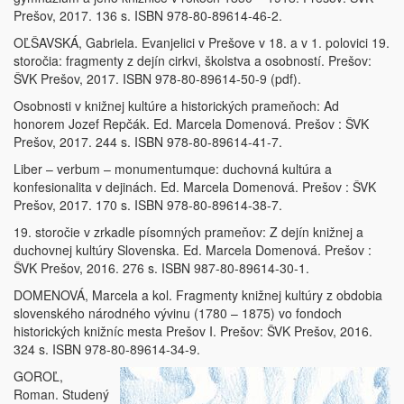
Prešov, 2017. 136 s. ISBN 978-80-89614-46-2.
OĽŠAVSKÁ, Gabriela. Evanjelici v Prešove v 18. a v 1. polovici 19.
storočia: fragmenty z dejín cirkvi, školstva a osobností. Prešov:
ŠVK Prešov, 2017. ISBN 978-80-89614-50-9 (pdf).
Osobnosti v knižnej kultúre a historických prameňoch: Ad
honorem Jozef Repčák. Ed. Marcela Domenová. Prešov : ŠVK
Prešov, 2017. 244 s. ISBN 978-80-89614-41-7.
Liber – verbum – monumentumque: duchovná kultúra a
konfesionalita v dejinách. Ed. Marcela Domenová. Prešov : ŠVK
Prešov, 2017. 170 s. ISBN 978-80-89614-38-7.
19. storočie v zrkadle písomných prameňov: Z dejín knižnej a
duchovnej kultúry Slovenska. Ed. Marcela Domenová. Prešov :
ŠVK Prešov, 2016. 276 s. ISBN 987-80-89614-30-1.
DOMENOVÁ, Marcela a kol. Fragmenty knižnej kultúry z obdobia
slovenského národného vývinu (1780 – 1875) vo fondoch
historických knižníc mesta Prešov I. Prešov: ŠVK Prešov, 2016.
324 s. ISBN 978-80-89614-34-9.
GOROĽ,
Roman. Studený