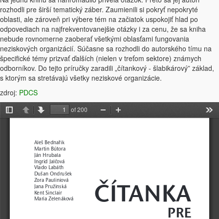
rozhodli pre širší tematický záber. Zaumienili si pokryť nepokryté
oblasti, ale zároveň pri výbere tém na začiatok uspokojiť hlad po
odpovediach na najfrekventovanejšie otázky i za cenu, že sa kniha
nebude rovnomerne zaoberať všetkými oblasťami fungovania
neziskových organizácií. Súčasne sa rozhodli do autorského tímu na
špecifické témy prizvať ďalších (nielen v treťom sektore) známych
odborníkov. Do tejto príručky zaradili „čítankový - šlabikárový” základ,
s ktorým sa stretávajú všetky neziskové organizácie.
zdroj:
PDCS
of 200
Toggle
Previous
Next
Zoom
Zoom
Too
Sidebar
Out
In
Aleš Bednařík
Martin Bútora
Ján Hrubala
Ingrid Jalčová
Vlado Labáth
Dušan Ondrušek
Zora Pauliniová
Jana Pružinská
ČÍTANKA
Kent Sinclair
Maria Zelenáková
PRE