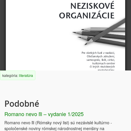
NEZISKOVÉ
ORGANIZÁCIE
Pre všetkých ľudí z nadácií, 
Občianskych združení, 
samospráv, škôl, cirkví, 
kultúrnych centier 
či iných neziskových 
spoločenstiev, 
kategória:
literatúra
ktorí chcú lepšie 
a príjemnejšie 
napĺňať svoje ciele.
Podobné
Romano nevo ľil – vydanie 1/2025
Romano nevo ľil (Rómsky nový list) sú nezávislé kultúrno -
spoločenské noviny rómskej národnostnej menšiny na
Čítanka pre neziskové organizácie