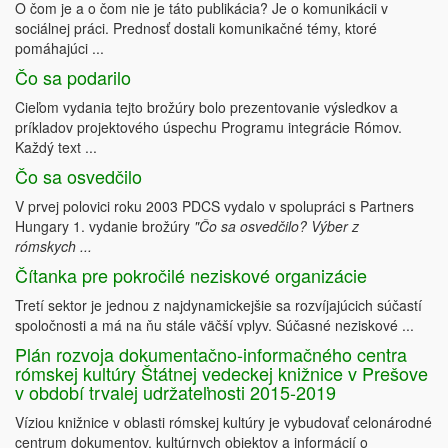
O čom je a o čom nie je táto publikácia? Je o komunikácii v
sociálnej práci. Prednosť dostali komunikačné témy, ktoré
pomáhajúci ...
Čo sa podarilo
Cieľom vydania tejto brožúry bolo prezentovanie výsledkov a
príkladov projektového úspechu Programu integrácie Rómov.
Každý text ...
Čo sa osvedčilo
V prvej polovici roku 2003 PDCS vydalo v spolupráci s Partners
Hungary 1. vydanie brožúry
"Čo sa osvedčilo? Výber z
rómskych ...
Čítanka pre pokročilé neziskové organizácie
Tretí sektor je jednou z najdynamickejšie sa rozvíjajúcich súčastí
spoločnosti a má na ňu stále väčší vplyv. Súčasné neziskové ...
Plán rozvoja dokumentačno-informačného centra
rómskej kultúry Štátnej vedeckej knižnice v Prešove
v období trvalej udržateľnosti 2015-2019
Víziou knižnice v oblasti rómskej kultúry je vybudovať celonárodné
centrum dokumentov, kultúrnych objektov a informácií o