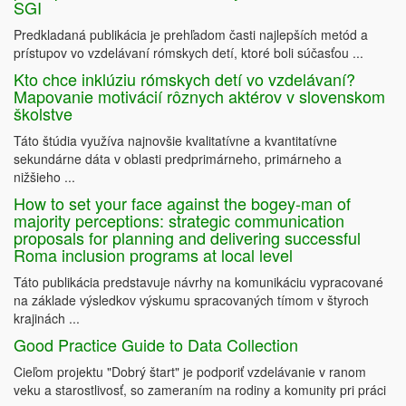
SGI
Predkladaná publikácia je prehľadom časti najlepších metód a
prístupov vo vzdelávaní rómskych detí, ktoré boli súčasťou ...
Kto chce inklúziu rómskych detí vo vzdelávaní?
Mapovanie motivácií rôznych aktérov v slovenskom
školstve
Táto štúdia využíva najnovšie kvalitatívne a kvantitatívne
sekundárne dáta v oblasti predprimárneho, primárneho a
nižšieho ...
How to set your face against the bogey-man of
majority perceptions: strategic communication
proposals for planning and delivering successful
Roma inclusion programs at local level
Táto publikácia predstavuje návrhy na komunikáciu vypracované
na základe výsledkov výskumu spracovaných tímom v štyroch
krajinách ...
Good Practice Guide to Data Collection
Cieľom projektu "Dobrý štart" je podporiť vzdelávanie v ranom
veku a starostlivosť, so zameraním na rodiny a komunity pri práci