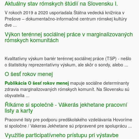
Aktuálny stav rómskych štúdií na Slovensku I.
V rokoch 2019 a 2020 usporiadala Štátna vedecká knižnica v
Prešove ‒ dokumentačno-informačné centrum rómskej kultúry
dve ...
Výkon terénnej sociálnej práce v marginalizovaných
rómskych komunitách
Kvalitatívny výskum bariér terénnej sociálnej práce (TSP) - nešlo
o štatisticky reprezentatívny výskum, ale skôr o sondy, alebo ...
O šesť rokov menej
Publikácia O šesť rokov menej
mapuje sociálne determinanty
zdravia marginalizovaných rómskych komunít. Na Slovensku sú
obyvatelia ...
Říkáme si společně - Vákerás jekhetane pracovní
listy a karty
Pracovné listy pre podporu predškolského vzdelávania Hovoríme
si spoločne / Vakeras Jekhetane sú pripravené pre spoluprácu ...
Využitie participatívneho prístupu pri výstavbe