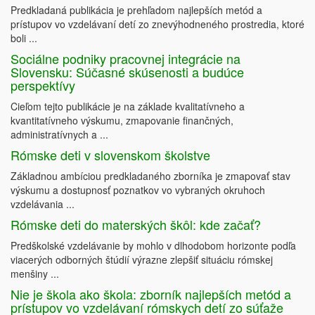
Predkladaná publikácia je prehľadom najlepších metód a
prístupov vo vzdelávaní detí zo znevýhodneného prostredia, ktoré
boli ...
Sociálne podniky pracovnej integrácie na
Slovensku: Súčasné skúsenosti a budúce
perspektívy
Cieľom tejto publikácie je na základe kvalitatívneho a
kvantitatívneho výskumu, zmapovanie finančných,
administratívnych a ...
Rómske deti v slovenskom školstve
Základnou ambíciou predkladaného zborníka je zmapovať stav
výskumu a dostupnosť poznatkov vo vybraných okruhoch
vzdelávania ...
Rómske deti do materských škôl: kde začať?
Predškolské vzdelávanie by mohlo v dlhodobom horizonte podľa
viacerých odborných štúdií výrazne zlepšiť situáciu rómskej
menšiny ...
Nie je škola ako škola: zborník najlepších metód a
prístupov vo vzdelávaní rómskych detí zo súťaže