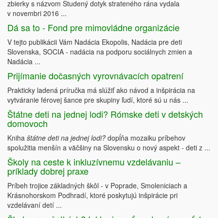
zbierky s názvom Studený dotyk strateného rána vydala
v novembri 2016 ...
Dá sa to - Fond pre mimovládne organizácie
V tejto publikácii Vám Nadácia Ekopolis, Nadácia pre deti
Slovenska, SOCIA - nadácia na podporu sociálnych zmien a
Nadácia ...
Prijímanie dočasných vyrovnávacích opatrení
Prakticky ladená príručka má slúžiť ako návod a inšpirácia na
vytváranie férovej šance pre skupiny ľudí, ktoré sú u nás ...
Štátne deti na jednej lodi? Rómske deti v detských
domovoch
Kniha
štátne deti na jednej lodi?
dopĺňa mozaiku príbehov
spolužitia menšín a väčšiny na Slovensku o nový aspekt - deti z ...
Školy na ceste k inkluzívnemu vzdelávaniu –
príklady dobrej praxe
Príbeh trojice základných škôl - v Poprade, Smoleniciach a
Krásnohorskom Podhradí, ktoré poskytujú inšpirácie pri
vzdelávaní detí ...