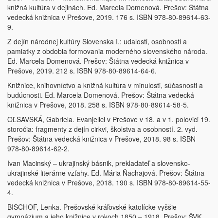
knižná kultúra v dejinách. Ed. Marcela Domenová. Prešov: Štátna
vedecká knižnica v Prešove, 2019. 176 s. ISBN 978-80-89614-63-
9.
Z dejín národnej kultúry Slovenska I.: udalosti, osobnosti a
pamiatky z obdobia formovania moderného slovenského národa.
Ed. Marcela Domenová. Prešov: Štátna vedecká knižnica v
Prešove, 2019. 212 s. ISBN 978-80-89614-64-6.
Knižnice, knihovníctvo a knižná kultúra v minulosti, súčasnosti a
budúcnosti. Ed. Marcela Domenová. Prešov: Štátna vedecká
knižnica v Prešove, 2018. 258 s. ISBN 978-80-89614-58-5.
OĽŠAVSKÁ, Gabriela. Evanjelici v Prešove v 18. a v 1. polovici 19.
storočia: fragmenty z dejín cirkvi, školstva a osobností. 2. vyd.
Prešov: Štátna vedecká knižnica v Prešove, 2018. 98 s. ISBN
978-80-89614-62-2.
Ivan Macinský – ukrajinský básnik, prekladateľ a slovensko-
ukrajinské literárne vzťahy. Ed. Mária Ňachajová. Prešov: Štátna
vedecká knižnica v Prešove, 2018. 190 s. ISBN 978-80-89614-55-
4.
BISCHOF, Lenka. Prešovské kráľovské katolícke vyššie
gymnázium a jeho knižnice v rokoch 1850 – 1918. Prešov: ŠVK