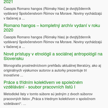
2021
Časopis Romano hangos (Rómsky hlas) je dvojtýždenník
vydávaný Spoločenstvom Rómov na Morave. Noviny vychádzajú
v tlačenej a ...
Romano hangos – kompletný archív vydaní v roku
2020
Časopis Romano hangos (Rómsky hlas) je dvojtýždenník
vydávaný Spoločenstvom Rómov na Morave. Noviny vychádzajú
v tlačenej a ...
Nové prístupy v etnológii a sociálnej antropológii na
Slovensku
Monografia prostredníctvom prehľadu aktuálnej literatúry, ako aj
originálnych výskumov autorov a autorky prezentuje tri
inovatívne ...
Práce s třídním kolektivem ve společném
vzdělávání - soubor pracovních listů I
Metodické listy v tomto súbore sú jedným z dvoch súborov
pracovných listov „Práca s triednym kolektívom v spoločnom
vzdelávaní“. ...