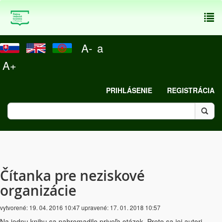
To
nav
A-
a
A+
PRIHLÁSENIE
REGISTRÁCIA
Čítanka pre neziskové
organizácie
vytvorené:
19. 04. 2016 10:47
upravené:
17. 01. 2018 10:57
Na jednu knihu sa nahromadilo priveľa otázok. Preto sa jej autori