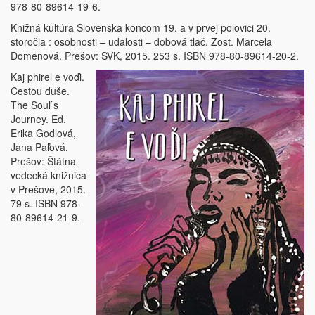
978-80-89614-19-6.
Knižná kultúra Slovenska koncom 19. a v prvej polovici 20.
storočia : osobnosti – udalosti – dobová tlač. Zost. Marcela
Domenová. Prešov: ŠVK, 2015. 253 s. ISBN 978-80-89614-20-2.
Kaj phirel e voďi.
Cestou duše.
The Soul ́s
Journey. Ed.
Erika Godlová,
Jana Paľová.
Prešov: Štátna
vedecká knižnica
v Prešove, 2015.
79 s. ISBN 978-
80-89614-21-9.