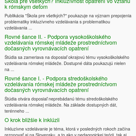
Škola pre všetkých? Inkluzívnosť opatrení vo vzťahu
k rómskym deťom
Publikácia "Škola pre všetkých?" poukazuje na význam prepojenia
problematiky inkluzívneho vzdelávania s problematikou
vzdelávania ...
Rovné šance II. - Podpora vysokoškolského
vzdelávania rómskej mládeže prostredníctvom
dočasných vyrovnávacích opatrení
Štúdia sa zameriava na doposiaľ okrajovú tému vysokoškolského
vzdelávania rómskej mládeže. Dostupné dáta poukazujú nielen
na ...
Rovné šance I. - Podpora stredoškolského
vzdelávania rómskej mládeže prostredníctvom
dočasných vyrovnávacích opatrení
Štúdia otvára doposiaľ neprebádanú tému stredoškolského
vzdelávania rómskej mládeže. Na základe dostupných dát,
terénneho ...
O krok bližšie k inklúzii
Inkluzívne vzdelávanie je téma, ktorá v posledných rokoch začína
rezonovať aj na Slovensku, a to ako v pedagogickej teórii, tak aj ...