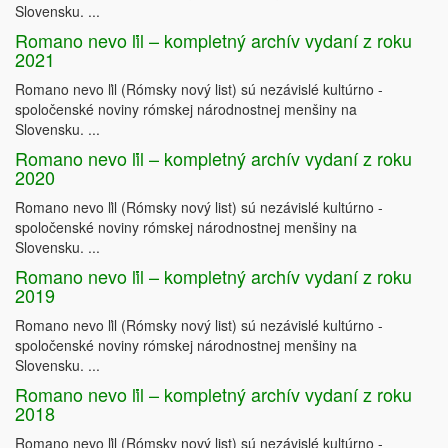
Slovensku. ...
Aleš Bednařík         Efektívna komunikácia
Martin Bútora        Tretí sektor vo svete a u nás
Ján Hrubala          Neziskové právo vo svete a u nás
Romano nevo ľil – kompletný archív vydaní z roku
Inge Jalčová          Marketing v neziskových organizáciách
2021
Vlado Labáth         Vedenie ľudí a riadenie organizácií
Dušan Ondrušek     Čo sú to neziskové organizácie
Organizačný rozvoj a formy neziskových organizácií
Zora Pauliniová       Vzťahy s verejnosťou a práca s médiami
Romano nevo ľil (Rómsky nový list) sú nezávislé kultúrno -
Jana Pružinská        Tvorba a rozvoj tímu
Kent Sinclair         Neziskové právo vo svete a u nás
spoločenské noviny rómskej národnostnej menšiny na
Mária Zelenáková     Strategické plánovanie organizácií
Slovensku. ...
Romano nevo ľil – kompletný archív vydaní z roku
2020
Romano nevo ľil (Rómsky nový list) sú nezávislé kultúrno -
spoločenské noviny rómskej národnostnej menšiny na
Slovensku. ...
Romano nevo ľil – kompletný archív vydaní z roku
2019
Romano nevo ľil (Rómsky nový list) sú nezávislé kultúrno -
spoločenské noviny rómskej národnostnej menšiny na
Slovensku. ...
Vydalo Centrum prevencie a riešenia konfliktov, Partners for Democratic Change - Slovakia
s finančnou podporou Nadácie pre občiansku spoločnosť z programu  Democracy Network.
Romano nevo ľil – kompletný archív vydaní z roku
Kolektív autorov: © 1998  Aleš Bednařík, Martin Bútora, Ján Hrubala, Inge Jalčová, Vlado Labáth,
Dušan Ondrušek, Zora Pauliniová, Jana Pružinská, Kent Sinclair, Mária Zelenáková
2018
Vedúci autorského kolektívu: Dušan Ondrušek
Editorka: Zora Pauliniová
Koordinátorka projektu: Natália Kušnieriková
Obálka: Zuzana Číčelová
Romano nevo ľil (Rómsky nový list) sú nezávislé kultúrno -