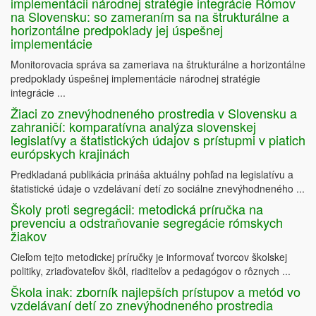
implementácii národnej stratégie integrácie Rómov
na Slovensku: so zameraním sa na štrukturálne a
horizontálne predpoklady jej úspešnej
implementácie
Monitorovacia správa sa zameriava na štrukturálne a horizontálne
predpoklady úspešnej implementácie národnej stratégie
integrácie ...
Žiaci zo znevýhodneného prostredia v Slovensku a
zahraničí: komparatívna analýza slovenskej
legislatívy a štatistických údajov s prístupmi v piatich
európskych krajinách
Predkladaná publikácia prináša aktuálny pohľad na legislatívu a
štatistické údaje o vzdelávaní detí zo sociálne znevýhodneného ...
Školy proti segregácii: metodická príručka na
prevenciu a odstraňovanie segregácie rómskych
žiakov
Cieľom tejto metodickej príručky je informovať tvorcov školskej
politiky, zriaďovateľov škôl, riaditeľov a pedagógov o rôznych ...
Škola inak: zborník najlepších prístupov a metód vo
vzdelávaní detí zo znevýhodneného prostredia