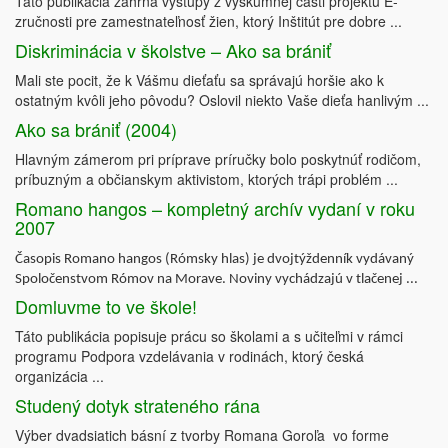
Táto publikácia zahŕňa výstupy z výskumnej časti projektu E-
zručnosti pre zamestnateľnosť žien, ktorý Inštitút pre dobre ...
Diskriminácia v školstve – Ako sa brániť
Mali ste pocit, že k Vášmu dieťaťu sa správajú horšie ako k
ostatným kvôli jeho pôvodu? Oslovil niekto Vaše dieťa hanlivým ...
Ako sa brániť (2004)
Hlavným zámerom pri príprave príručky bolo poskytnúť rodičom,
príbuzným a občianskym aktivistom, ktorých trápi problém ...
Romano hangos – kompletný archív vydaní v roku
2007
Časopis Romano hangos (Rómsky hlas) je dvojtýždenník vydávaný
Spoločenstvom Rómov na Morave. Noviny vychádzajú v tlačenej ...
Domluvme to ve škole!
Táto publikácia popisuje prácu so školami a s učiteľmi v rámci
programu Podpora vzdelávania v rodinách, ktorý česká
organizácia ...
Studený dotyk strateného rána
Výber dvadsiatich básní z tvorby Romana Goroľa vo forme