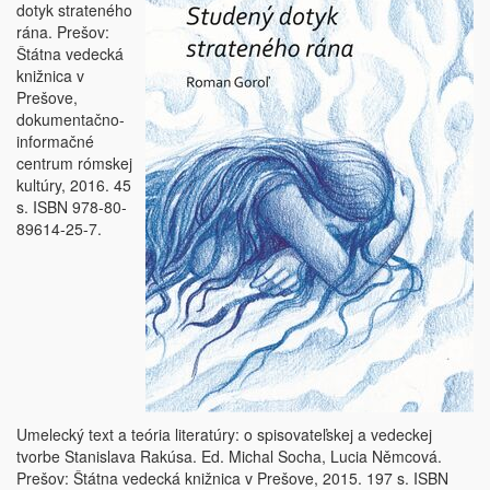
dotyk strateného
rána. Prešov:
Štátna vedecká
knižnica v
Prešove,
dokumentačno-
informačné
centrum rómskej
kultúry, 2016. 45
s. ISBN 978-80-
89614-25-7.
Umelecký text a teória literatúry: o spisovateľskej a vedeckej
tvorbe Stanislava Rakúsa. Ed. Michal Socha, Lucia Němcová.
Prešov: Štátna vedecká knižnica v Prešove, 2015. 197 s. ISBN