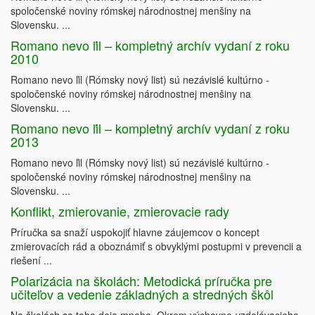
spoločenské noviny rómskej národnostnej menšiny na
ISBN 80–967890–5–8
Slovensku. ...
Romano nevo ľil – kompletný archív vydaní z roku
2010
Romano nevo ľil (Rómsky nový list) sú nezávislé kultúrno -
spoločenské noviny rómskej národnostnej menšiny na
Slovensku. ...
Romano nevo ľil – kompletný archív vydaní z roku
2013
Romano nevo ľil (Rómsky nový list) sú nezávislé kultúrno -
spoločenské noviny rómskej národnostnej menšiny na
Slovensku. ...
Konflikt, zmierovanie, zmierovacie rady
Príručka sa snaží uspokojiť hlavne záujemcov o koncept
zmierovacích rád a oboznámiť s obvyklými postupmi v prevencii a
riešení ...
Polarizácia na školách: Metodická príručka pre
učiteľov a vedenie základných a stredných škôl