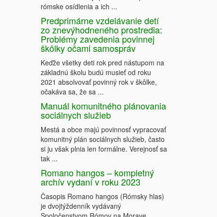
rómske osídlenia a ich ...
Predprimárne vzdelávanie detí
zo znevýhodneného prostredia:
Problémy zavedenia povinnej
škôlky očami samospráv
Keďže všetky deti rok pred nástupom na
základnú školu budú musieť od roku
2021 absolvovať povinný rok v škôlke,
očakáva sa, že sa ...
Manuál komunitného plánovania
sociálnych služieb
Mestá a obce majú povinnosť vypracovať
komunitný plán sociálnych služieb, často
si ju však plnia len formálne. Verejnosť sa
tak ...
Romano hangos – kompletný
archív vydaní v roku 2023
Časopis Romano hangos (Rómsky hlas)
je dvojtýždenník vydávaný
Spoločenstvom Rómov na Morave.