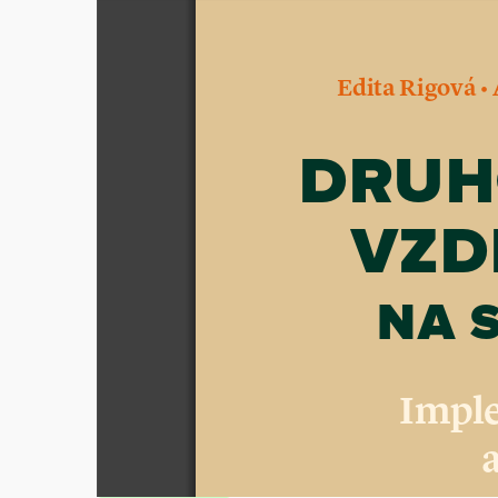
Sidebar
•
Edita Rigová 
 
DRUH
VZD
NA 
Impl
a