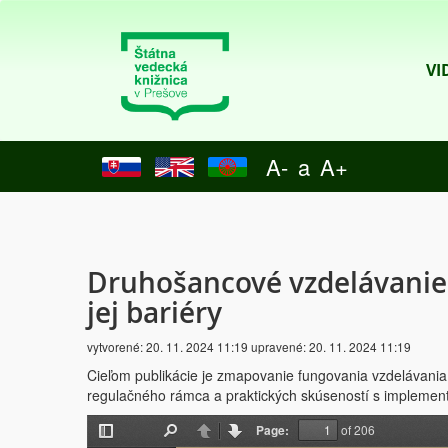
VI
A-
a
A+
Druhošancové vzdelávanie
jej bariéry
vytvorené:
20. 11. 2024 11:19
upravené:
20. 11. 2024 11:19
Cieľom publikácie je zmapovanie fungovania vzdelávania
regulačného rámca a praktických skúseností s implementá
Page:
of 206
Toggle
Find
Previous
Next