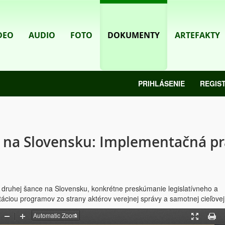
DEO
AUDIO
FOTO
DOKUMENTY
ARTEFAKTY
PRIHLÁSENIE
REGIS
 na Slovensku: Implementačná pr
 druhej šance na Slovensku, konkrétne preskúmanie legislatívneho a
ciou programov zo strany aktérov verejnej správy a samotnej cieľovej
Zoom
Zoom
Presentati
Print