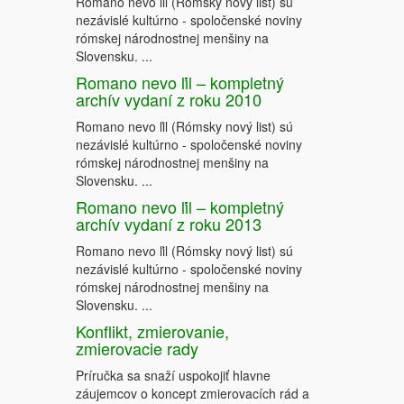
Romano nevo ľil (Rómsky nový list) sú
nezávislé kultúrno - spoločenské noviny
rómskej národnostnej menšiny na
Slovensku. ...
Romano nevo ľil – kompletný
archív vydaní z roku 2010
Romano nevo ľil (Rómsky nový list) sú
nezávislé kultúrno - spoločenské noviny
rómskej národnostnej menšiny na
Slovensku. ...
Romano nevo ľil – kompletný
archív vydaní z roku 2013
Romano nevo ľil (Rómsky nový list) sú
nezávislé kultúrno - spoločenské noviny
rómskej národnostnej menšiny na
Slovensku. ...
Konflikt, zmierovanie,
zmierovacie rady
Príručka sa snaží uspokojiť hlavne
záujemcov o koncept zmierovacích rád a