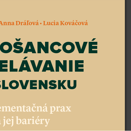
Out
In
Mode
•
Anna Dráľová 
 Lucia Kováčová
OŠANCOVÉ
ELÁVANIE
SLOVENSKU
ementačná prax 
 jej bariéry