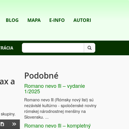
BLOG
MAPA
E-INFO
AUTORI
TRÁCIA
Podobné
ax a
Romano nevo ľil – vydanie
1/2025
Romano nevo ľil (Rómsky nový list) sú
nezávislé kultúrno - spoločenské noviny
rómskej národnostnej menšiny na
 skupiny.
Slovensku. ...
Romano nevo ľil – kompletný
on
Download
Tools