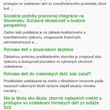
prístupov vo vzdelávaní detí zo znevýhodneného prostredia, ktoré
boli ...
Sociálne podniky pracovnej integrácie na
Slovensku: Súčasné skúsenosti a budúce
perspektívy
Cieľom tejto publikácie je na základe kvalitatívneho a
kvantitatívneho výskumu, zmapovanie finančných,
administratívnych a ...
Rómske deti v slovenskom školstve
Základnou ambíciou predkladaného zborníka je zmapovať stav
výskumu a dostupnosť poznatkov vo vybraných okruhoch
vzdelávania ...
Rómske deti do materských škôl: kde začať?
Predškolské vzdelávanie by mohlo v dlhodobom horizonte podľa
viacerých odborných štúdií výrazne zlepšiť situáciu rómskej
menšiny ...
Nie je škola ako škola: zborník najlepších metód a
prístupov vo vzdelávaní rómskych detí zo súťaže
SGI