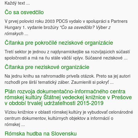
Každý text ...
Čo sa osvedčilo
V prvej polovici roku 2003 PDCS vydalo v spolupráci s Partners
Hungary 1. vydanie brožúry
"Čo sa osvedčilo? Výber z
rómskych ...
Čítanka pre pokročilé neziskové organizácie
Tretí sektor je jednou z najdynamickejšie sa rozvíjajúcich súčastí
spoločnosti a má na ňu stále väčší vplyv. Súčasné neziskové ...
Čítanka pre neziskové organizácie
Na jednu knihu sa nahromadilo priveľa otázok. Preto sa jej autori
rozhodli pre širší tematický záber. Zaumienili si pokryť ...
Plán rozvoja dokumentačno-informačného centra
rómskej kultúry Štátnej vedeckej knižnice v Prešove
v období trvalej udržateľnosti 2015-2019
Víziou knižnice v oblasti rómskej kultúry je vybudovať celonárodné
centrum dokumentov, kultúrnych objektov a informácií o
rómskej ...
Rómska hudba na Slovensku