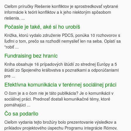
Cieľom príručky Riešenie konfliktov je sprostredkovať vybrané
informácie k teórii konfliktov a k jeho niektorým spôsobom
riešenia. ...
Počasie je také, aké si ho urobíš
Knižka, ktorú vydalo združenie PDCS, ponúka 10 rozhovorov s
ľuďmi o tom, prečo sa rozhodli nemyslieť len na seba. Oplatí sa
"robiť ...
Fundraising bez hraníc
Kniha obsahuje 16 prípadových štúdií zo strednej Európy a 5
štúdií zo Spojeného kráľovstva s poznatkami a odporúčaniami
pre ...
Efektívna komunikácia v terénnej sociálnej práci
O čom je a o čom nie je táto publikácia? Je o komunikácii v
sociálnej práci. Prednosť dostali komunikačné témy, ktoré
pomáhajúci ...
Čo sa podarilo
Cieľom vydania tejto brožúry bolo prezentovanie výsledkov a
príkladov projektového úspechu Programu integrácie Rómov.