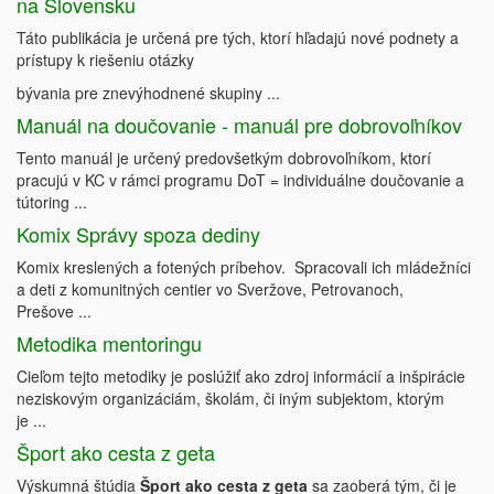
na Slovensku
Táto publikácia je určená pre tých, ktorí hľadajú nové podnety a
prístupy k riešeniu otázky
bývania pre znevýhodnené skupiny ...
Manuál na doučovanie - manuál pre dobrovoľníkov
Tento manuál je určený predovšetkým dobrovoľníkom, ktorí
pracujú v KC v rámci programu DoT = individuálne doučovanie a
tútoring ...
Komix Správy spoza dediny
Komix kreslených a fotených príbehov. Spracovali ich mládežníci
a deti z komunitných centier vo Sveržove, Petrovanoch,
Prešove ...
Metodika mentoringu
Cieľom tejto metodiky je poslúžiť ako zdroj informácií a inšpirácie
neziskovým organizáciám, školám, či iným subjektom, ktorým
je ...
Šport ako cesta z geta
Výskumná štúdia
Šport ako cesta z geta
sa zaoberá tým, či je