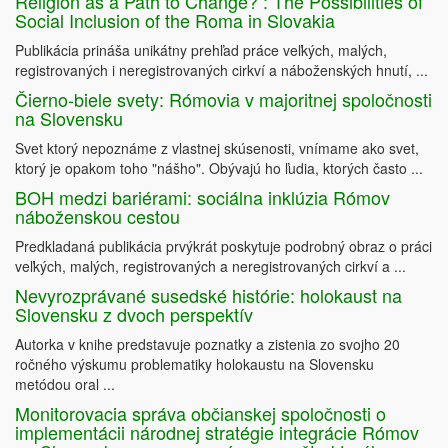
Religion as a Path to Change? : The Possibilities of
Social Inclusion of the Roma in Slovakia
Publikácia prináša unikátny prehľad práce veľkých, malých,
registrovaných i neregistrovaných cirkví a náboženských hnutí, ...
Čierno-biele svety: Rómovia v majoritnej spoločnosti
na Slovensku
Svet ktorý nepoznáme z vlastnej skúsenosti, vnímame ako svet,
ktorý je opakom toho "nášho". Obývajú ho ľudia, ktorých často ...
BOH medzi bariérami: sociálna inklúzia Rómov
náboženskou cestou
Predkladaná publikácia prvýkrát poskytuje podrobný obraz o práci
veľkých, malých, registrovaných a neregistrovaných cirkví a ...
Nevyrozprávané susedské histórie: holokaust na
Slovensku z dvoch perspektív
Autorka v knihe predstavuje poznatky a zistenia zo svojho 20
ročného výskumu problematiky holokaustu na Slovensku
metódou oral ...
Monitorovacia správa občianskej spoločnosti o
implementácii národnej stratégie integrácie Rómov