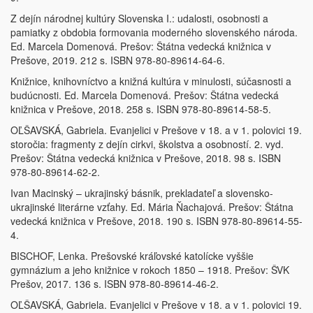
Z dejín národnej kultúry Slovenska I.: udalosti, osobnosti a
pamiatky z obdobia formovania moderného slovenského národa.
Ed. Marcela Domenová. Prešov: Štátna vedecká knižnica v
Prešove, 2019. 212 s. ISBN 978-80-89614-64-6.
Knižnice, knihovníctvo a knižná kultúra v minulosti, súčasnosti a
budúcnosti. Ed. Marcela Domenová. Prešov: Štátna vedecká
knižnica v Prešove, 2018. 258 s. ISBN 978-80-89614-58-5.
OĽŠAVSKÁ, Gabriela. Evanjelici v Prešove v 18. a v 1. polovici 19.
storočia: fragmenty z dejín cirkvi, školstva a osobností. 2. vyd.
Prešov: Štátna vedecká knižnica v Prešove, 2018. 98 s. ISBN
978-80-89614-62-2.
Ivan Macinský – ukrajinský básnik, prekladateľ a slovensko-
ukrajinské literárne vzťahy. Ed. Mária Ňachajová. Prešov: Štátna
vedecká knižnica v Prešove, 2018. 190 s. ISBN 978-80-89614-55-
4.
BISCHOF, Lenka. Prešovské kráľovské katolícke vyššie
gymnázium a jeho knižnice v rokoch 1850 – 1918. Prešov: ŠVK
Prešov, 2017. 136 s. ISBN 978-80-89614-46-2.
OĽŠAVSKÁ, Gabriela. Evanjelici v Prešove v 18. a v 1. polovici 19.