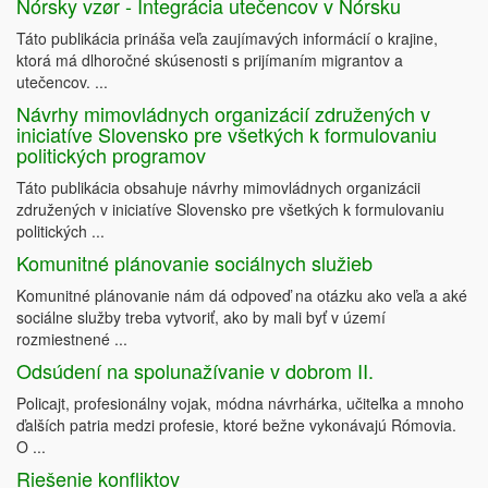
Nórsky vzør - Integrácia utečencov v Nórsku
Táto publikácia prináša veľa zaujímavých informácií o krajine,
ktorá má dlhoročné skúsenosti s prijímaním migrantov a
utečencov. ...
Návrhy mimovládnych organizácií združených v
iniciatíve Slovensko pre všetkých k formulovaniu
politických programov
Táto publikácia obsahuje návrhy mimovládnych organizácii
združených v iniciatíve Slovensko pre všetkých k formulovaniu
politických ...
Komunitné plánovanie sociálnych služieb
Komunitné plánovanie nám dá odpoveď na otázku ako veľa a aké
sociálne služby treba vytvoriť, ako by mali byť v území
rozmiestnené ...
Odsúdení na spolunažívanie v dobrom II.
Policajt, profesionálny vojak, módna návrhárka, učiteľka a mnoho
ďalších patria medzi profesie, ktoré bežne vykonávajú Rómovia.
O ...
Riešenie konfliktov