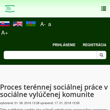
To
nav
A-
a
A+
PRIHLÁSENIE
REGISTRÁCIA
Proces terénnej sociálnej práce v
sociálne vylúčenej komunite
vytvorené:
01. 06. 2016 13:38
upravené:
17. 01. 2018 10:59
Táto publikácia vznikla ako súčasť vzdelávania pracovníkov programu