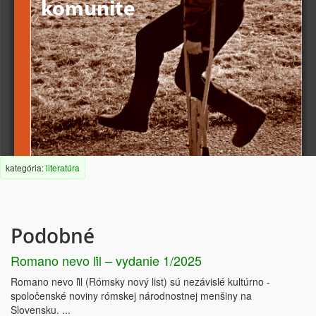
komunite 
kategória:
literatúra
 Alena Ambró
 a kolektív
Podobné
Romano nevo ľil – vydanie 1/2025
Romano nevo ľil (Rómsky nový list) sú nezávislé kultúrno -
spoločenské noviny rómskej národnostnej menšiny na
Slovensku. ...