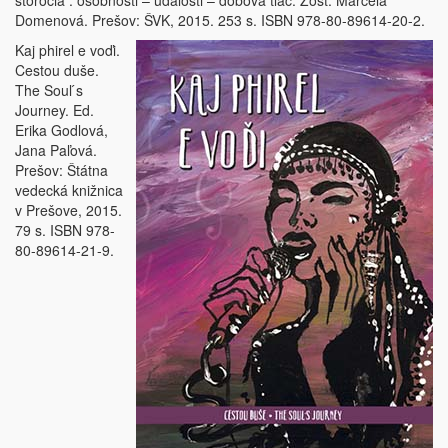
storočia : osobnosti – udalosti – dobová tlač. Zost. Marcela
Domenová. Prešov: ŠVK, 2015. 253 s. ISBN 978-80-89614-20-2.
Kaj phirel e voďi.
Cestou duše.
The Soul ́s
Journey. Ed.
Erika Godlová,
Jana Paľová.
Prešov: Štátna
vedecká knižnica
v Prešove, 2015.
79 s. ISBN 978-
80-89614-21-9.