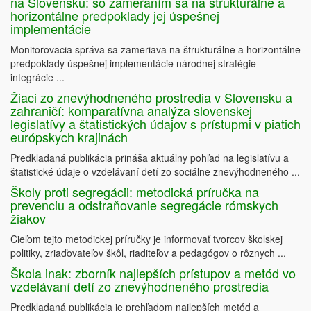
na Slovensku: so zameraním sa na štrukturálne a
horizontálne predpoklady jej úspešnej
implementácie
Monitorovacia správa sa zameriava na štrukturálne a horizontálne
predpoklady úspešnej implementácie národnej stratégie
integrácie ...
Žiaci zo znevýhodneného prostredia v Slovensku a
zahraničí: komparatívna analýza slovenskej
legislatívy a štatistických údajov s prístupmi v piatich
európskych krajinách
Predkladaná publikácia prináša aktuálny pohľad na legislatívu a
štatistické údaje o vzdelávaní detí zo sociálne znevýhodneného ...
Školy proti segregácii: metodická príručka na
prevenciu a odstraňovanie segregácie rómskych
žiakov
Cieľom tejto metodickej príručky je informovať tvorcov školskej
politiky, zriaďovateľov škôl, riaditeľov a pedagógov o rôznych ...
Škola inak: zborník najlepších prístupov a metód vo
vzdelávaní detí zo znevýhodneného prostredia
Predkladaná publikácia je prehľadom najlepších metód a