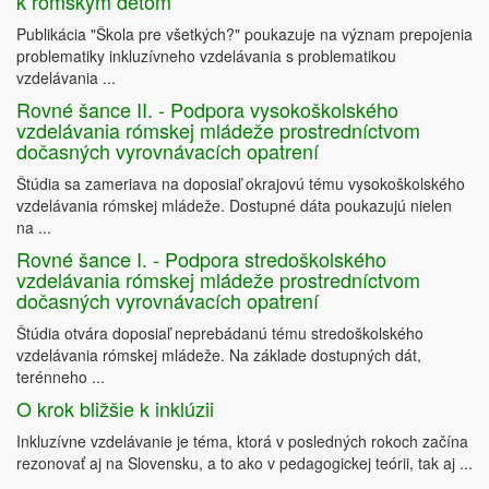
k rómskym deťom
Publikácia "Škola pre všetkých?" poukazuje na význam prepojenia
problematiky inkluzívneho vzdelávania s problematikou
vzdelávania ...
Rovné šance II. - Podpora vysokoškolského
vzdelávania rómskej mládeže prostredníctvom
dočasných vyrovnávacích opatrení
Štúdia sa zameriava na doposiaľ okrajovú tému vysokoškolského
vzdelávania rómskej mládeže. Dostupné dáta poukazujú nielen
na ...
Rovné šance I. - Podpora stredoškolského
vzdelávania rómskej mládeže prostredníctvom
dočasných vyrovnávacích opatrení
Štúdia otvára doposiaľ neprebádanú tému stredoškolského
vzdelávania rómskej mládeže. Na základe dostupných dát,
terénneho ...
O krok bližšie k inklúzii
Inkluzívne vzdelávanie je téma, ktorá v posledných rokoch začína
rezonovať aj na Slovensku, a to ako v pedagogickej teórii, tak aj ...