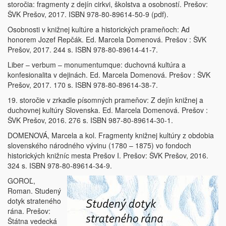
storočia: fragmenty z dejín cirkvi, školstva a osobností. Prešov:
ŠVK Prešov, 2017. ISBN 978-80-89614-50-9 (pdf).
Osobnosti v knižnej kultúre a historických prameňoch: Ad
honorem Jozef Repčák. Ed. Marcela Domenová. Prešov : ŠVK
Prešov, 2017. 244 s. ISBN 978-80-89614-41-7.
Liber – verbum – monumentumque: duchovná kultúra a
konfesionalita v dejinách. Ed. Marcela Domenová. Prešov : ŠVK
Prešov, 2017. 170 s. ISBN 978-80-89614-38-7.
19. storočie v zrkadle písomných prameňov: Z dejín knižnej a
duchovnej kultúry Slovenska. Ed. Marcela Domenová. Prešov :
ŠVK Prešov, 2016. 276 s. ISBN 987-80-89614-30-1.
DOMENOVÁ, Marcela a kol. Fragmenty knižnej kultúry z obdobia
slovenského národného vývinu (1780 – 1875) vo fondoch
historických knižníc mesta Prešov I. Prešov: ŠVK Prešov, 2016.
324 s. ISBN 978-80-89614-34-9.
GOROĽ,
Roman. Studený
dotyk strateného
rána. Prešov:
Štátna vedecká