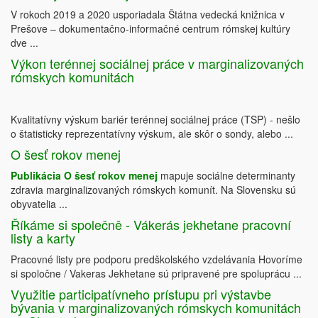
V rokoch 2019 a 2020 usporiadala Štátna vedecká knižnica v
Prešove ‒ dokumentačno-informačné centrum rómskej kultúry
dve ...
Výkon terénnej sociálnej práce v marginalizovaných
rómskych komunitách
Kvalitatívny výskum bariér terénnej sociálnej práce (TSP) - nešlo
o štatisticky reprezentatívny výskum, ale skôr o sondy, alebo ...
O šesť rokov menej
Publikácia O šesť rokov menej
mapuje sociálne determinanty
zdravia marginalizovaných rómskych komunít. Na Slovensku sú
obyvatelia ...
Říkáme si společně - Vákerás jekhetane pracovní
listy a karty
Pracovné listy pre podporu predškolského vzdelávania Hovoríme
si spoločne / Vakeras Jekhetane sú pripravené pre spoluprácu ...
Využitie participatívneho prístupu pri výstavbe
bývania v marginalizovaných rómskych komunitách