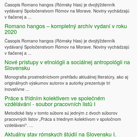
Časopis Romano hangos (Rómsky hlas) je dvojtýždenník
vydávaný Spoločenstvom Rómov na Morave. Noviny vychádzajú
v tlačenej a ...
Romano hangos – kompletný archív vydaní v roku
2020
Časopis Romano hangos (Rómsky hlas) je dvojtýždenník
vydávaný Spoločenstvom Rómov na Morave. Noviny vychádzajú
v tlačenej a ...
Nové prístupy v etnológii a sociálnej antropológii na
Slovensku
Monografia prostredníctvom prehľadu aktuálnej literatúry, ako aj
originálnych výskumov autorov a autorky prezentuje tri
inovatívne ...
Práce s třídním kolektivem ve společném
vzdělávání - soubor pracovních listů I
Metodické listy v tomto súbore sú jedným z dvoch súborov
pracovných listov „Práca s triednym kolektívom v spoločnom
vzdelávaní“. ...
Aktuálny stav rómskych štúdií na Slovensku I.