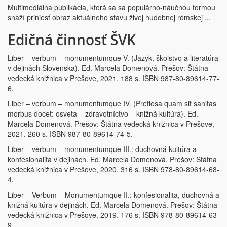
Multimediálna publikácia, ktorá sa sa populárno-náučnou formou
snaží priniesť obraz aktuálneho stavu živej hudobnej rómskej ...
Edičná činnosť ŠVK
Liber – verbum – monumentumque V. (Jazyk, školstvo a literatúra
v dejinách Slovenska). Ed. Marcela Domenová. Prešov: Štátna
vedecká knižnica v Prešove, 2021. 188 s. ISBN 987-80-89614-77-
6.
Liber – verbum – monumentumque IV. (Pretiosa quam sit sanitas
morbus docet: osveta – zdravotníctvo – knižná kultúra). Ed.
Marcela Domenová. Prešov: Štátna vedecká knižnica v Prešove,
2021. 260 s. ISBN 987-80-89614-74-5.
Liber – verbum – monumentumque III.: duchovná kultúra a
konfesionalita v dejinách. Ed. Marcela Domenová. Prešov: Štátna
vedecká knižnica v Prešove, 2020. 316 s. ISBN 978-80-89614-68-
4.
Liber – Verbum – Monumentumque II.: konfesionalita, duchovná a
knižná kultúra v dejinách. Ed. Marcela Domenová. Prešov: Štátna
vedecká knižnica v Prešove, 2019. 176 s. ISBN 978-80-89614-63-
9.