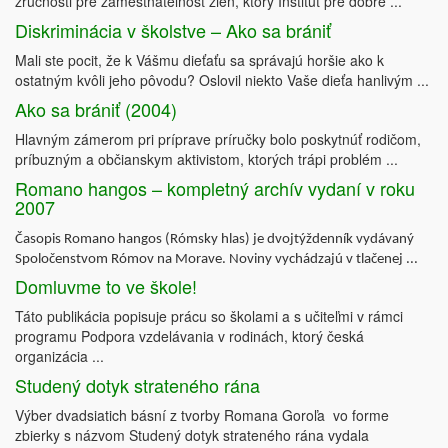
zručnosti pre zamestnateľnosť žien, ktorý Inštitút pre dobre ...
Diskriminácia v školstve – Ako sa brániť
Mali ste pocit, že k Vášmu dieťaťu sa správajú horšie ako k
ostatným kvôli jeho pôvodu? Oslovil niekto Vaše dieťa hanlivým ...
Ako sa brániť (2004)
Hlavným zámerom pri príprave príručky bolo poskytnúť rodičom,
príbuzným a občianskym aktivistom, ktorých trápi problém ...
Romano hangos – kompletný archív vydaní v roku
2007
Časopis Romano hangos (Rómsky hlas) je dvojtýždenník vydávaný
Spoločenstvom Rómov na Morave. Noviny vychádzajú v tlačenej ...
Domluvme to ve škole!
Táto publikácia popisuje prácu so školami a s učiteľmi v rámci
programu Podpora vzdelávania v rodinách, ktorý česká
organizácia ...
Studený dotyk strateného rána
Výber dvadsiatich básní z tvorby Romana Goroľa vo forme
zbierky s názvom Studený dotyk strateného rána vydala