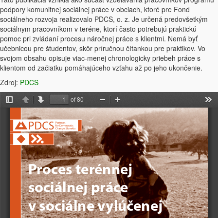
podpory komunitnej sociálnej práce v obciach, ktoré pre Fond
sociálneho rozvoja realizovalo PDCS, o. z. Je určená predovšetkým
sociálnym pracovníkom v teréne, ktorí často potrebujú praktickú
pomoc pri zvládaní procesu náročnej práce s klientmi. Nemá byť
učebnicou pre študentov, skôr príručnou čítankou pre praktikov.
Vo
svojom obsahu opisuje viac-menej chronologicky priebeh práce s
klientom od začiatku pomáhajúceho vzťahu až po jeho ukončenie.
Zdroj:
PDCS
of 80
Toggle
Previous
Next
Zoom
Zoom
Too
Sidebar
Out
In
Proces terénnej 
sociálnej práce 
v sociálne vylúčenej 