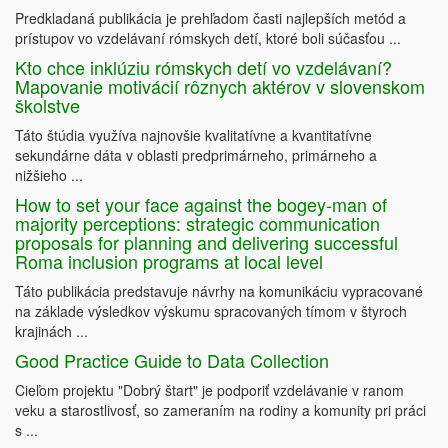
Predkladaná publikácia je prehľadom časti najlepších metód a
prístupov vo vzdelávaní rómskych detí, ktoré boli súčasťou ...
Kto chce inklúziu rómskych detí vo vzdelávaní?
Mapovanie motivácií rôznych aktérov v slovenskom
školstve
Táto štúdia využíva najnovšie kvalitatívne a kvantitatívne
sekundárne dáta v oblasti predprimárneho, primárneho a
nižšieho ...
How to set your face against the bogey-man of
majority perceptions: strategic communication
proposals for planning and delivering successful
Roma inclusion programs at local level
Táto publikácia predstavuje návrhy na komunikáciu vypracované
na základe výsledkov výskumu spracovaných tímom v štyroch
krajinách ...
Good Practice Guide to Data Collection
Cieľom projektu "Dobrý štart" je podporiť vzdelávanie v ranom
veku a starostlivosť, so zameraním na rodiny a komunity pri práci
s ...