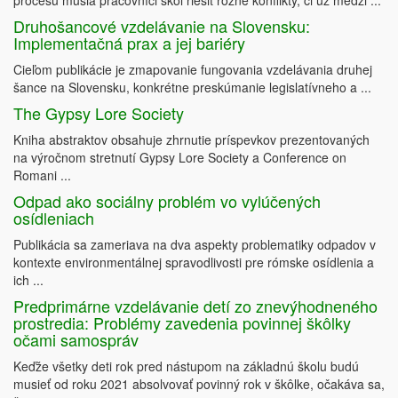
procesu musia pracovníci škôl riešiť rôzne konflikty, či už medzi ...
Druhošancové vzdelávanie na Slovensku:
Implementačná prax a jej bariéry
Cieľom publikácie je zmapovanie fungovania vzdelávania druhej
šance na Slovensku, konkrétne preskúmanie legislatívneho a ...
The Gypsy Lore Society
Kniha abstraktov obsahuje zhrnutie príspevkov prezentovaných
na výročnom stretnutí Gypsy Lore Society a Conference on
Romani ...
Odpad ako sociálny problém vo vylúčených
osídleniach
Publikácia sa zameriava na dva aspekty problematiky odpadov v
kontexte environmentálnej spravodlivosti pre rómske osídlenia a
ich ...
Predprimárne vzdelávanie detí zo znevýhodneného
prostredia: Problémy zavedenia povinnej škôlky
očami samospráv
Keďže všetky deti rok pred nástupom na základnú školu budú
musieť od roku 2021 absolvovať povinný rok v škôlke, očakáva sa,