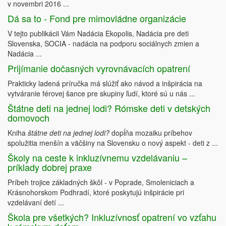
v novembri 2016 ...
Dá sa to - Fond pre mimovládne organizácie
V tejto publikácii Vám Nadácia Ekopolis, Nadácia pre deti
Slovenska, SOCIA - nadácia na podporu sociálnych zmien a
Nadácia ...
Prijímanie dočasných vyrovnávacích opatrení
Prakticky ladená príručka má slúžiť ako návod a inšpirácia na
vytváranie férovej šance pre skupiny ľudí, ktoré sú u nás ...
Štátne deti na jednej lodi? Rómske deti v detských
domovoch
Kniha
štátne deti na jednej lodi?
dopĺňa mozaiku príbehov
spolužitia menšín a väčšiny na Slovensku o nový aspekt - deti z ...
Školy na ceste k inkluzívnemu vzdelávaniu –
príklady dobrej praxe
Príbeh trojice základných škôl - v Poprade, Smoleniciach a
Krásnohorskom Podhradí, ktoré poskytujú inšpirácie pri
vzdelávaní detí ...
Škola pre všetkých? Inkluzívnosť opatrení vo vzťahu