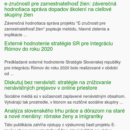
e-zručnosti pre zamestnateľnosť žien: záverečná
hodnotiaca správa dopadov školení na cieľové
skupiny žien
Záverečná hodnotiaca správa projektu "E-zručnosti pre
zamestnateľnosť žien" popisuje metódu, hlavné zistenia a
implikácie ...
Externé hodnotenie stratégie SR pre integráciu
Rómov do roku 2020
Predkladané externé hodnotenie Stratégie Slovenskej republiky
pre integráciu Rómov do roku 2020 bolo realizované v období
od ...
Diskutuj bez nenávisti: stratégie na znižovanie
nenávistných prejavov v online priestore
Sociálne médiá sú v súčasnosti zaplavené nenávistným obsahom.
Vytvárajú tak prostredie, v ktorom sa rozličné sociálne skupiny ...
Analýza slovenského trhu práce a dôrazom na staré
a nové menšiny: rómske ženy a imigrantky
Táto publikácia zahŕňa výstupy z výskumnej časti projektu E-